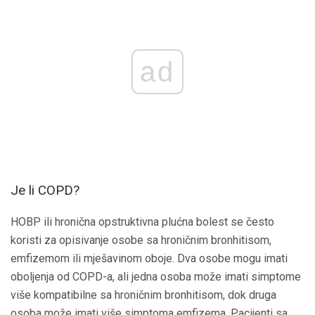
ad
Je li COPD?
HOBP ili hronična opstruktivna plućna bolest se često
koristi za opisivanje osobe sa hroničnim bronhitisom,
emfizemom ili mješavinom oboje. Dva osobe mogu imati
oboljenja od COPD-a, ali jedna osoba može imati simptome
više kompatibilne sa hroničnim bronhitisom, dok druga
osoba može imati više simptoma emfizema. Pacijenti sa