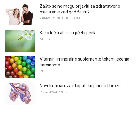
Zašto se ne mogu prijaviti za zdravstveno
osiguranje kad god želim?
ZDRAVSTVENO OSIGURANJE
Kako lečiti alergiju pčela pčela
ALERGIJE
Vitamin i mineralne suplemente tokom lečenja
karcinoma
RAK
Novi tretmani za idiopatsku plućnu fibrozu
PRAVA PACIJENTA