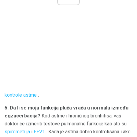
kontrole astme
.
5. Da li se moja funkcija pluća vraća u normalu između
egzacerbacija?
Kod astme i hroničnog bronhitisa, vaš
doktor će izmeriti testove pulmonalne funkcije kao što su
spirometrija
i
FEV1
. Kada je astma dobro kontrolisana i ako