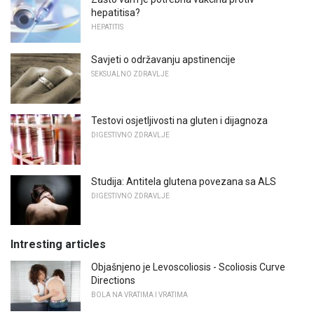
hepatitisa?
HEPATITIS
Savjeti o održavanju apstinencije
SEKSUALNO ZDRAVLJE
Testovi osjetljivosti na gluten i dijagnoza
DIGESTIVNO ZDRAVLJE
Studija: Antitela glutena povezana sa ALS
DIGESTIVNO ZDRAVLJE
Intresting articles
Objašnjeno je Levoscoliosis - Scoliosis Curve
Directions
BOLA NA VRATIMA I VRATIMA