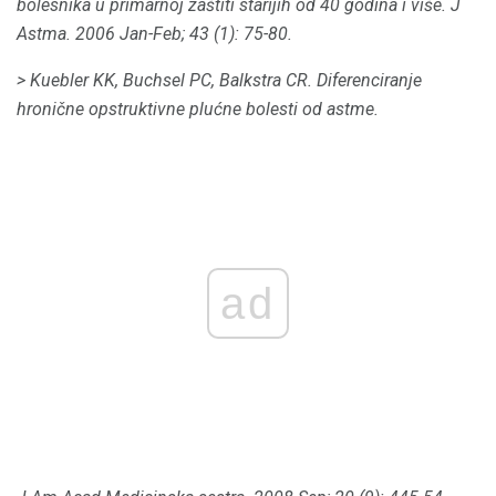
bolesnika u primarnoj zaštiti starijih od 40 godina i više.
J
Astma.
2006 Jan-Feb; 43 (1): 75-80.
> Kuebler KK, Buchsel PC, Balkstra CR.
Diferenciranje
hronične opstruktivne plućne bolesti od astme.
ad