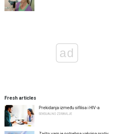
ad
Fresh articles
Prekidanja između sifilisa i HIV-a
SEKSUALNO ZDRAVLJE
Zašto vam je potrebna vakcina protiv