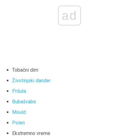
ad
Tobačni dim
Životinjski dander
Pršuta
Bubašvabe
Mould
Polen
Ekstremno vreme