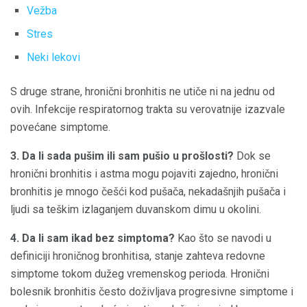
Vežba
Stres
Neki lekovi
S druge strane, hronični bronhitis ne utiče ni na jednu od
ovih. Infekcije respiratornog trakta su verovatnije izazvale
povećane simptome.
3. Da li sada pušim ili sam pušio u prošlosti?
Dok se
hronični bronhitis i astma mogu pojaviti zajedno, hronični
bronhitis je mnogo češći kod pušača, nekadašnjih pušača i
ljudi sa teškim izlaganjem duvanskom dimu u okolini.
4. Da li sam ikad bez simptoma?
Kao što se navodi u
definiciji hroničnog bronhitisa, stanje zahteva redovne
simptome tokom dužeg vremenskog perioda. Hronični
bolesnik bronhitis često doživljava progresivne simptome i