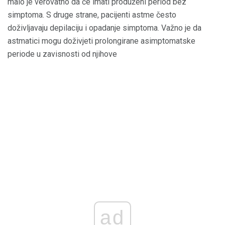
malo je verovatno da će imati produženi period bez
simptoma. S druge strane, pacijenti astme često
doživljavaju depilaciju i opadanje simptoma. Važno je da
astmatici mogu doživjeti prolongirane asimptomatske
periode u zavisnosti od njihove
ad