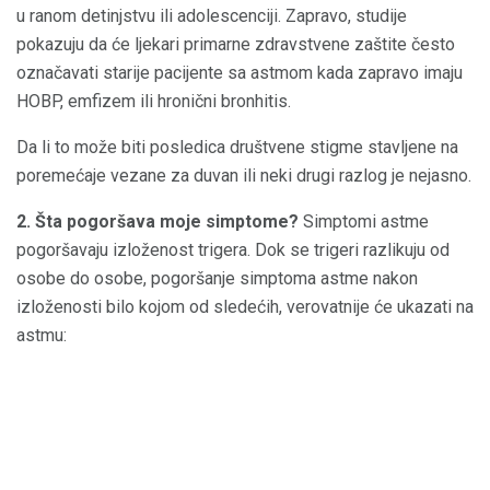
u ranom detinjstvu ili adolescenciji. Zapravo, studije
pokazuju da će ljekari primarne zdravstvene zaštite često
označavati starije pacijente sa astmom kada zapravo imaju
HOBP, emfizem ili hronični bronhitis.
Da li to može biti posledica društvene stigme stavljene na
poremećaje vezane za duvan ili neki drugi razlog je nejasno.
2. Šta pogoršava moje simptome?
Simptomi astme
pogoršavaju izloženost trigera. Dok se trigeri razlikuju od
osobe do osobe, pogoršanje simptoma astme nakon
izloženosti bilo kojom od sledećih, verovatnije će ukazati na
astmu: