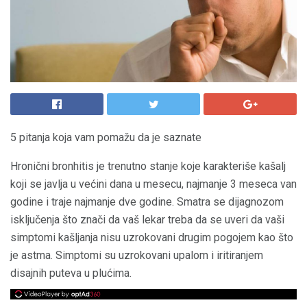
5 pitanja koja vam pomažu da je saznate
Hronični bronhitis je trenutno stanje koje karakteriše kašalj
koji se javlja u većini dana u mesecu, najmanje 3 meseca van
godine i traje najmanje dve godine. Smatra se dijagnozom
isključenja što znači da vaš lekar treba da se uveri da vaši
simptomi kašljanja nisu uzrokovani drugim pogojem kao što
je astma. Simptomi su uzrokovani upalom i iritiranjem
disajnih puteva u plućima.