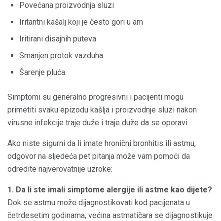
Povećana proizvodnja sluzi
Iritantni kašalj koji je često gori u am
Iritirani disajnih puteva
Smanjen protok vazduha
Šarenje pluća
Simptomi su generalno progresivni i pacijenti mogu
primetiti svaku epizodu kašlja i proizvodnje sluzi nakon
virusne infekcije traje duže i traje duže da se oporavi.
Ako niste sigurni da li imate hronični bronhitis ili astmu,
odgovor na sljedeća pet pitanja može vam pomoći da
odredite najverovatnije uzroke:
1. Da li ste imali simptome alergije ili astme kao dijete?
Dok se astmu može dijagnostikovati kod pacijenata u
četrdesetim godinama, većina astmatičara se dijagnostikuje