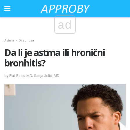
ad
Astma
Dijagnoza
Da li je astma ili hronični
bronhitis?
by Pat Bass, MD; Sanja Jelić, MD