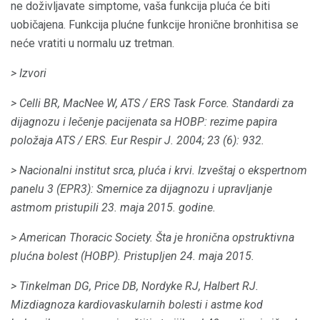
ne doživljavate simptome, vaša funkcija pluća će biti
uobičajena. Funkcija plućne funkcije hronične bronhitisa se
neće vratiti u normalu uz tretman.
> Izvori
> Celli BR, MacNee W, ATS / ERS Task Force.
Standardi za
dijagnozu i lečenje pacijenata sa HOBP: rezime papira
položaja ATS / ERS.
Eur Respir J. 2004; 23 (6): 932.
> Nacionalni institut srca, pluća i krvi.
Izveštaj o ekspertnom
panelu 3 (EPR3): Smernice za dijagnozu i upravljanje
astmom pristupili 23. maja 2015. godine.
> American Thoracic Society.
Šta je hronična opstruktivna
plućna bolest (HOBP).
Pristupljen 24. maja 2015.
> Tinkelman DG, Price DB, Nordyke RJ, Halbert RJ.
Mizdiagnoza kardiovaskularnih bolesti i astme kod