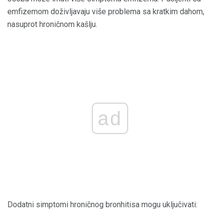
emfizemom doživljavaju više problema sa kratkim dahom,
nasuprot hroničnom kašlju.
ad
Dodatni simptomi hroničnog bronhitisa mogu uključivati: