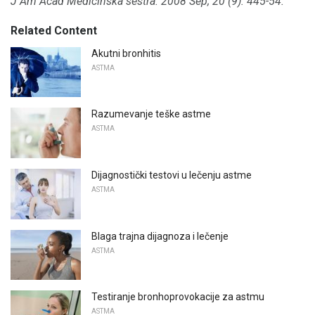
J Am Acad Medicinska sestra.
2008 Sep; 20 (9): 445-54.
Related Content
Akutni bronhitis
ASTMA
Razumevanje teške astme
ASTMA
Dijagnostički testovi u lečenju astme
ASTMA
Blaga trajna dijagnoza i lečenje
ASTMA
Testiranje bronhoprovokacije za astmu
ASTMA