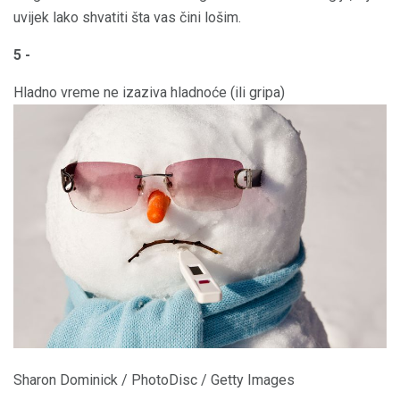
uvijek lako shvatiti šta vas čini lošim.
5 -
Hladno vreme ne izaziva hladnoće (ili gripa)
Sharon Dominick / PhotoDisc / Getty Images