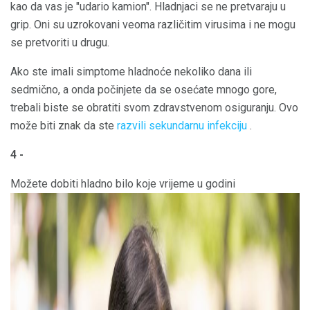
kao da vas je "udario kamion". Hladnjaci se ne pretvaraju u
grip. Oni su uzrokovani veoma različitim virusima i ne mogu
se pretvoriti u drugu.
Ako ste imali simptome hladnoće nekoliko dana ili
sedmično, a onda počinjete da se osećate mnogo gore,
trebali biste se obratiti svom zdravstvenom osiguranju. Ovo
može biti znak da ste
razvili sekundarnu infekciju
.
4 -
Možete dobiti hladno bilo koje vrijeme u godini