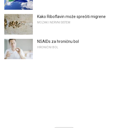
Kako Riboflavin može sprečiti migrene
MOZAK I NERVNI SISTEM
NSAIDs za hroničnu bol
HRONIČNI BOL