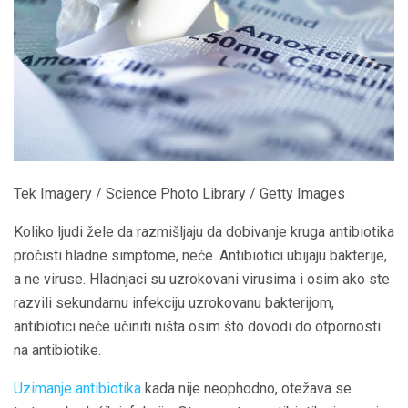
Tek Imagery / Science Photo Library / Getty Images
Koliko ljudi žele da razmišljaju da dobivanje kruga antibiotika
pročisti hladne simptome, neće. Antibiotici ubijaju bakterije,
a ne viruse. Hladnjaci su uzrokovani virusima i osim ako ste
razvili sekundarnu infekciju uzrokovanu bakterijom,
antibiotici neće učiniti ništa osim što dovodi do otpornosti
na antibiotike.
Uzimanje antibiotika
kada nije neophodno, otežava se