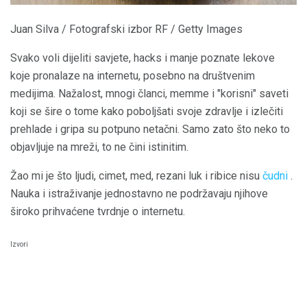
Juan Silva / Fotografski izbor RF / Getty Images
Svako voli dijeliti savjete, hacks i manje poznate lekove
koje pronalaze na internetu, posebno na društvenim
medijima. Nažalost, mnogi članci, memme i "korisni" saveti
koji se šire o tome kako poboljšati svoje zdravlje i izlečiti
prehlade i gripa su potpuno netačni. Samo zato što neko to
objavljuje na mreži, to ne čini istinitim.
Žao mi je što ljudi, cimet, med, rezani luk i ribice nisu
čudni
.
Nauka i istraživanje jednostavno ne podržavaju njihove
široko prihvaćene tvrdnje o internetu.
Izvori