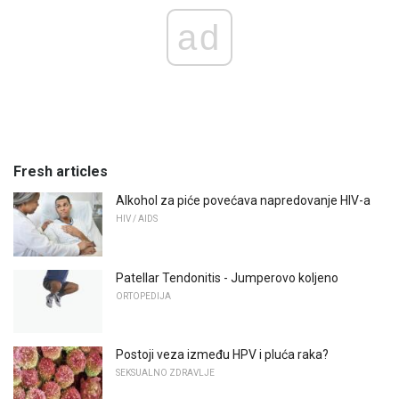
ad
Fresh articles
Alkohol za piće povećava napredovanje HIV-a
HIV / AIDS
Patellar Tendonitis - Jumperovo koljeno
ORTOPEDIJA
Postoji veza između HPV i pluća raka?
SEKSUALNO ZDRAVLJE