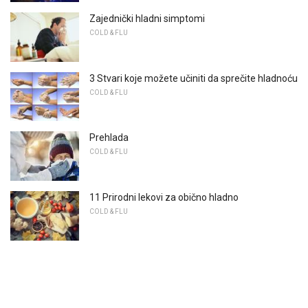
Zajednički hladni simptomi
COLD & FLU
3 Stvari koje možete učiniti da sprečite hladnoću
COLD & FLU
Prehlada
COLD & FLU
11 Prirodni lekovi za obično hladno
COLD & FLU