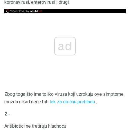
koronavirusi, enterovirusi i drugi.
ad
Zbog toga što ima toliko virusa koji uzrokuju ove simptome,
možda nikad neće biti
lek za običnu prehladu
.
2 -
Antibiotici ne tretiraju hladnoću