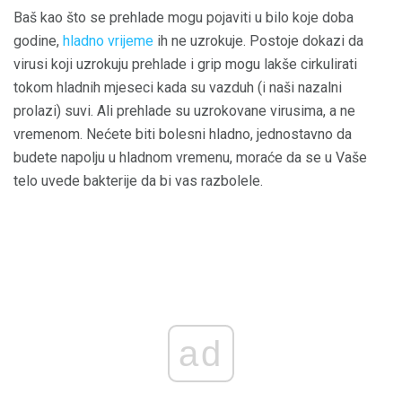
Baš kao što se prehlade mogu pojaviti u bilo koje doba
godine,
hladno vrijeme
ih ne uzrokuje. Postoje dokazi da
virusi koji uzrokuju prehlade i grip mogu lakše cirkulirati
tokom hladnih mjeseci kada su vazduh (i naši nazalni
prolazi) suvi. Ali prehlade su uzrokovane virusima, a ne
vremenom. Nećete biti bolesni hladno, jednostavno da
budete napolju u hladnom vremenu, moraće da se u Vaše
telo uvede bakterije da bi vas razbolele.
ad