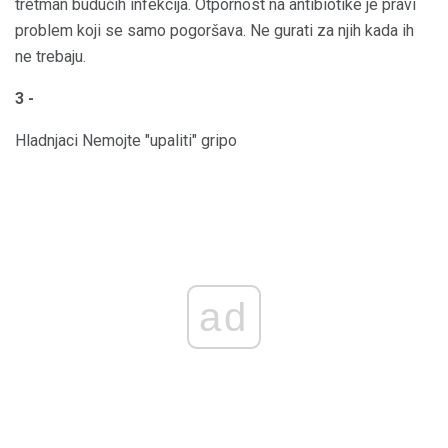
tretman budućih infekcija. Otpornost na antibiotike je pravi
problem koji se samo pogoršava. Ne gurati za njih kada ih
ne trebaju.
3 -
Hladnjaci Nemojte "upaliti" gripo
ad