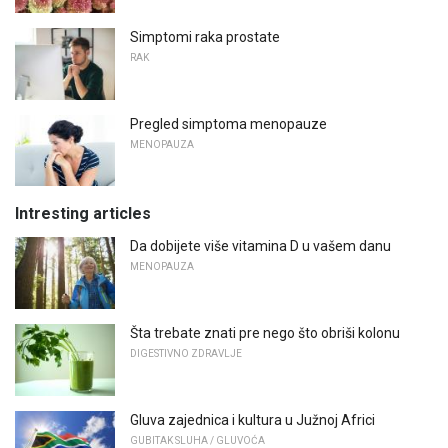
Simptomi raka prostate
RAK
Pregled simptoma menopauze
MENOPAUZA
Intresting articles
Da dobijete više vitamina D u vašem danu
MENOPAUZA
Šta trebate znati pre nego što obriši kolonu
DIGESTIVNO ZDRAVLJE
Gluva zajednica i kultura u Južnoj Africi
GUBITAK SLUHA / GLUVOĆA