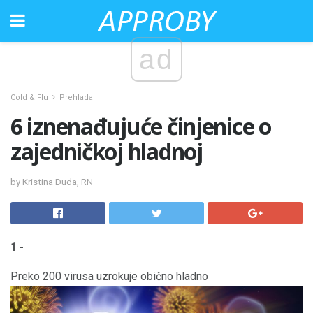
ad
Cold & Flu
Prehlada
6 iznenađujuće činjenice o
zajedničkoj hladnoj
by Kristina Duda, RN
1 -
Preko 200 virusa uzrokuje obično hladno