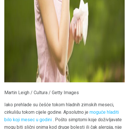
Martin Leigh / Cultura / Getty Images
Iako prehlade su češće tokom hladnih zimskih meseci,
cirkulišu tokom cijele godine. Apsolutno je
moguće hladiti
bilo koji mesec u godini
. Pošto simptomi koje doživljavate
mogu biti slični onima kod druge bolesti ili čak alergija, nije