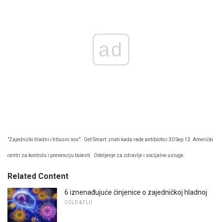
ad
"Zajednički hladni i trbusni nos".
Get Smart: znati kada rade antibiotici 30 Sep 13. Američki
centri za kontrolu i prevenciju bolesti.
Odeljenje za zdravlje i socijalne usluge.
Related Content
6 iznenađujuće činjenice o zajedničkoj hladnoj
COLD & FLU