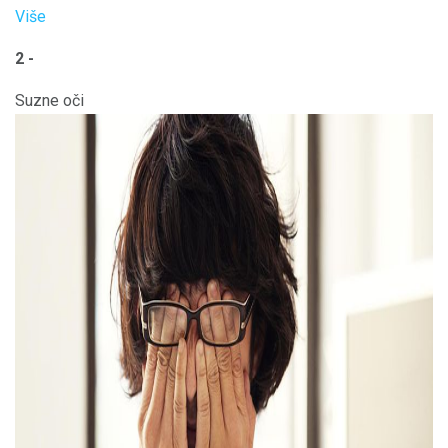
Više
2 -
Suzne oči