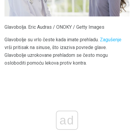
Glavobolja. Eric Audras / ONOKY / Getty Images
Glavobolje su vrlo česte kada imate prehladu.
Zagušenje
vrši pritisak na sinuse, što izaziva povrede glave.
Glavobolje uzrokovane prehladom se često mogu
osloboditi pomoću lekova protiv kontra.
ad