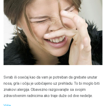
Svrab ili osećaj kao da vam je potreban da grebate unutar
nosa, grla i očiju je uobičajeno uz prehladu. To bi moglo biti
znakovi alergija. Obavezno razgovarajte sa svojim
zdravstvenim radnicima ako traje duže od dve nedelje.
Više