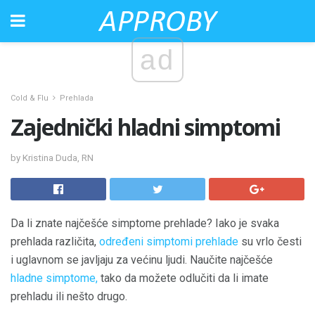
ad
Cold & Flu
Prehlada
Zajednički hladni simptomi
by Kristina Duda, RN
Da li znate najčešće simptome prehlade? Iako je svaka
prehlada različita,
određeni simptomi prehlade
su vrlo česti
i uglavnom se javljaju za većinu ljudi. Naučite najčešće
hladne simptome,
tako da možete odlučiti da li imate
prehladu ili nešto drugo.