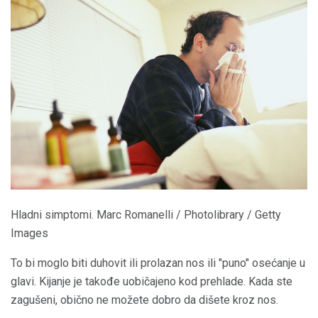
Hladni simptomi. Marc Romanelli / Photolibrary / Getty
Images
To bi moglo biti duhovit ili prolazan nos ili "puno" osećanje u
glavi. Kijanje je takođe uobičajeno kod prehlade. Kada ste
zagušeni, obično ne možete dobro da dišete kroz nos.