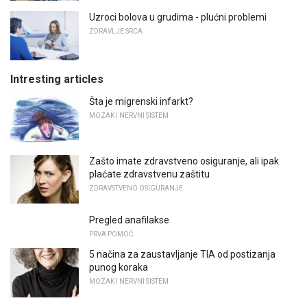
Uzroci bolova u grudima - plućni problemi
ZDRAVLJE SRCA
Intresting articles
Šta je migrenski infarkt?
MOZAK I NERVNI SISTEM
Zašto imate zdravstveno osiguranje, ali ipak
plaćate zdravstvenu zaštitu
ZDRAVSTVENO OSIGURANJE
Pregled anafilakse
PRVA POMOĆ
5 načina za zaustavljanje TIA od postizanja
punog koraka
MOZAK I NERVNI SISTEM