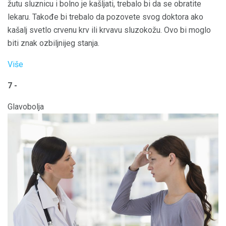
žutu sluznicu i bolno je kašljati, trebalo bi da se obratite
lekaru. Takođe bi trebalo da pozovete svog doktora ako
kašalj svetlo crvenu krv ili krvavu sluzokožu. Ovo bi moglo
biti znak ozbiljnijeg stanja.
Više
7 -
Glavobolja