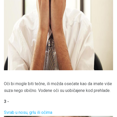
ad
Oči bi mogle biti tečne, ili možda osećate kao da imate više
suza nego obično. Vodene oči su uobičajene kod prehlade.
3 -
Svrab u nosu, grlu ili očima