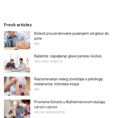
Fresh articles
Bolesti prouzrokovane pušenjem od glave do
pete
RAK
Balanitis: zapaljenje glave penisa i kožice
UROLOŠKO ZDRAVLJE
Razumevanje vašeg izveštaja o patologiji
melanoma: mitotska stopa
RAK
Promene ličnosti u Alzheimerovom slučaju:
uzroci i uzroci
MOZAK I NERVNI SISTEM