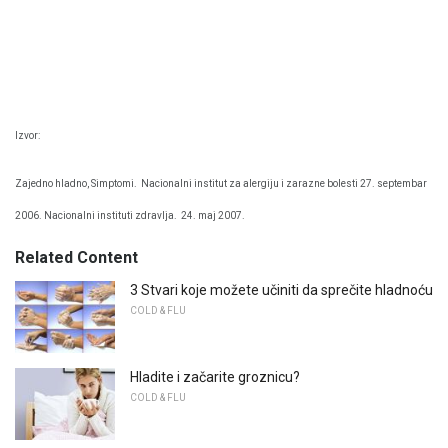
Izvor:
Zajedno hladno, Simptomi.
Nacionalni institut za alergiju i zarazne bolesti 27. septembar
2006. Nacionalni instituti zdravlja.
24. maj 2007.
Related Content
3 Stvari koje možete učiniti da sprečite hladnoću
COLD & FLU
Hladite i začarite groznicu?
COLD & FLU