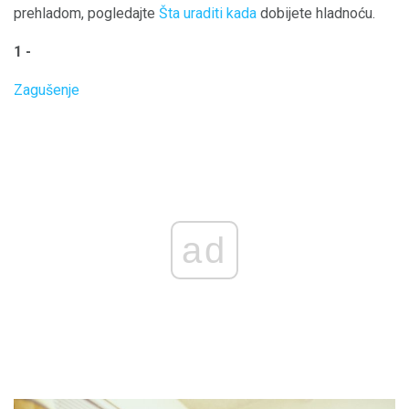
prehladom, pogledajte
Šta uraditi kada
dobijete hladnoću.
1 -
Zagušenje
ad