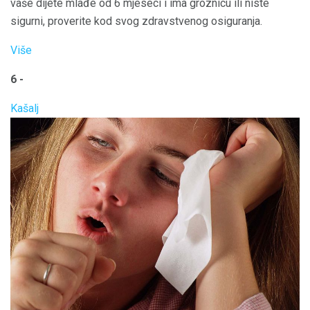
vaše dijete mlađe od 6 mjeseci i ima groznicu ili niste
sigurni, proverite kod svog zdravstvenog osiguranja.
Više
6 -
Kašalj