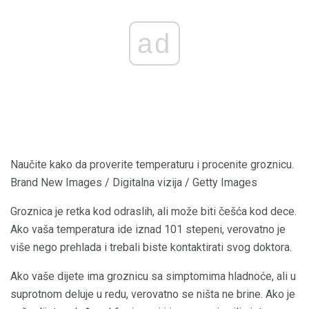
ad
Naučite kako da proverite temperaturu i procenite groznicu.
Brand New Images / Digitalna vizija / Getty Images
Groznica je retka kod odraslih, ali može biti češća kod dece.
Ako vaša temperatura ide iznad 101 stepeni, verovatno je
više nego prehlada i trebali biste kontaktirati svog doktora.
Ako vaše dijete ima groznicu sa simptomima hladnoće, ali u
suprotnom deluje u redu, verovatno se ništa ne brine. Ako je