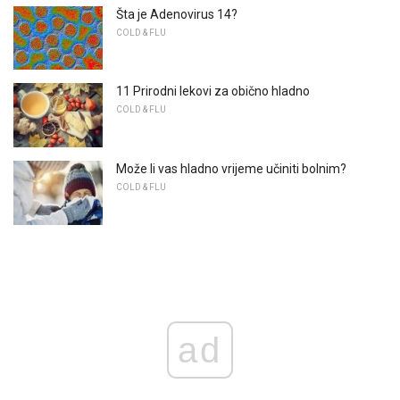
Šta je Adenovirus 14?
COLD & FLU
11 Prirodni lekovi za obično hladno
COLD & FLU
Može li vas hladno vrijeme učiniti bolnim?
COLD & FLU
ad