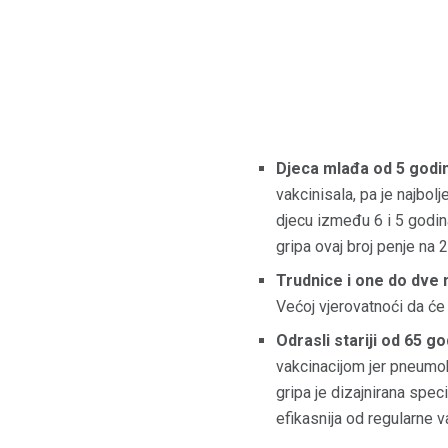
Djeca mlađa od 5 godi
vakcinisala, pa je najbol
djecu između 6 i 5 godin
gripa ovaj broj penje na 
Trudnice i one do dve 
Većoj vjerovatnoći da će 
Odrasli stariji od 65 g
vakcinacijom jer pneumok
gripa je dizajnirana spec
efikasnija od regularne v