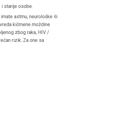
 i starije osobe.
 imate astmu, neurološke ili
 povreda kičmene moždine
abljenog zbog raka, HIV /
ećan rizik. Za one sa