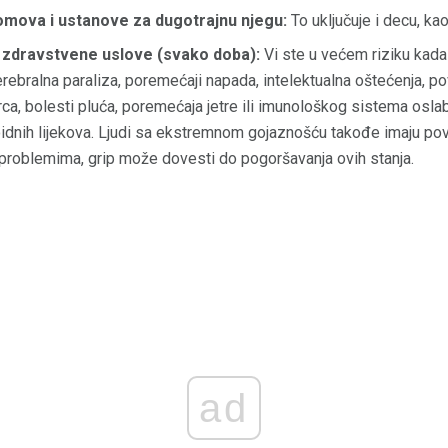
omova i ustanove za dugotrajnu njegu:
To uključuje i decu, kao
e zdravstvene uslove (svako doba):
Vi ste u većem riziku kada
rebralna paraliza, poremećaji napada, intelektualna oštećenja,
 srca, bolesti pluća, poremećaja jetre ili imunološkog sistema osl
roidnih lijekova. Ljudi sa ekstremnom gojaznošću takođe imaju pov
problemima, grip može dovesti do pogoršavanja ovih stanja.
ad