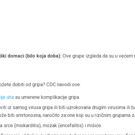
aški domaci (bilo koja doba):
Ove grupe izgleda da su u većem r
ožete dobiti od gripa? CDC navodi ove:
ije
uha
su umerene komplikacije gripa.
ti iz samog virusa gripa ili biti uzrokovana drugim virusima ili 
že biti smrtonosna, naročito za one koji su u rizičnim grupama za
a srce (miokarditis), mozak (encefalitis) i mišiće.