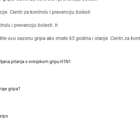
ije.
Centri za kontrolu i prevenciju bolesti.
trolu i prevenciju bolesti.
h
radite ovu sezonu gripa ako imate 65 godina i starije.
Centri za kont
ljana pitanja o svinjskom gripu H1N1
raje gripa?
gripo