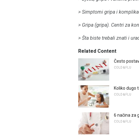
> Simptomi gripa i komplikac
> Gripa (gripa).
Centri za kon
> Šta biste trebali znati i u
Related Content
Često postav
COLD & FLU
Koliko dugo t
COLD & FLU
6 načina za 
COLD & FLU