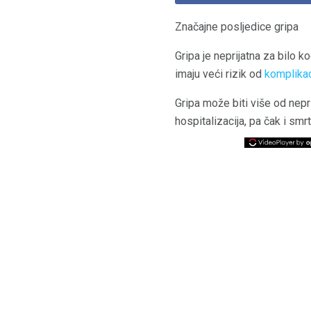
Značajne posljedice gripa
Gripa je neprijatna za bilo k
imaju veći rizik od
komplikac
Gripa može biti više od nepr
hospitalizacija, pa čak i smr