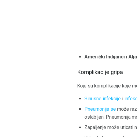
Američki Indijanci i Alj
Komplikacije gripa
Koje su komplikacije koje m
Sinusne infekcije
i
infekc
Pneumonija se
može razvi
oslabljen. Pneumonija mo
Zapaljenje može uticati n