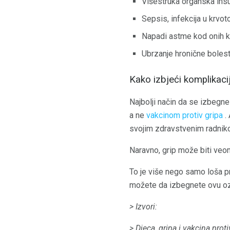
Višestruka organska insufi
Sepsis, infekcija u krvot
Napadi astme kod onih ko
Ubrzanje hronične bolest
Kako izbjeći komplikacij
Najbolji način da se izbegne
a ne
vakcinom protiv gripa
. 
svojim zdravstvenim radnik
Naravno, grip može biti veoma
To je više nego samo loša preh
možete da izbegnete ovu ozb
> Izvori:
> Djeca, gripa i vakcina proti