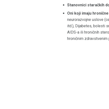
Stanovnici staračkih d
Oni koji imaju hroničn
neurorazvojne uslove (ce
itd.), Dijabetes, bolesti
AIDS-a ili hroničnih ste
hroničnim zdravstvenim 