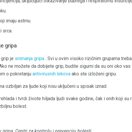
cijencija, uključujući otkazivanje bubrega i respiratornu insuficije
oku.
ji imaju astmu.
i srca.
e gripa
 grip je
snimanja gripa
. Svi u ovim visoko rizičnim grupama treba
Ako ne možete da dobijete grip, budite sigurni da su oni oko vas 
om o pokretanju
antivirusnih lekova
ako ste izloženi gripu.
 ozbiljan za ljude koji nisu uključeni u spisak iznad.
lada i tvrdi živote hiljada ljudi svake godine, čak i onih koji su ra
iljnu bolest.
v gripa.
Centri za kontrolu i prevenciju bolesti.