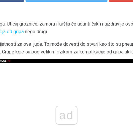
oga. Uticaj groznice, zamora i kašlja će udariti čak i najzdravije o
ija od gripa
nego drugi.
ijatnosti za ove ljude. To može dovesti do stvari kao što su pne
t. Grupe koje su pod velikim rizikom za komplikacije od gripa uklju
ad