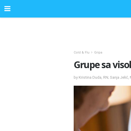
Cold & Flu
Gripa
Grupe sa viso
by Kristina Duda, RN; Sanja Jelić,