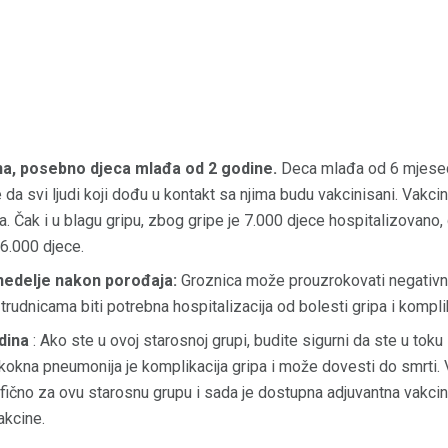
na, posebno djeca mlađa od 2 godine.
Deca mlađa od 6 mjesec
je da svi ljudi koji dođu u kontakt sa njima budu vakcinisani. Vakc
a. Čak i u blagu gripu, zbog gripe je 7.000 djece hospitalizovano
26.000 djece.
nedelje nakon porođaja:
Groznica može prouzrokovati negativne
trudnicama biti potrebna hospitalizacija od bolesti gripa i komplik
odina
: Ako ste u ovoj starosnoj grupi, budite sigurni da ste u t
okna pneumonija je komplikacija gripa i može dovesti do smrti. 
ifično za ovu starosnu grupu i sada je dostupna adjuvantna vakcina
akcine.