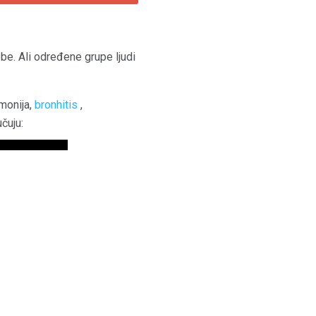
sobe. Ali određene grupe ljudi
umonija,
bronhitis
,
čuju: