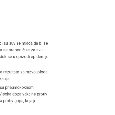
i su suviše mlada da bi se
ina se preporučuje za svu
, dok se u epizodi epidemije
 rezultate za razvoj ploda.
acija.
oku sa pneumokoknom
Visoka doza vakcine protiv
 protiv gripa, koja je