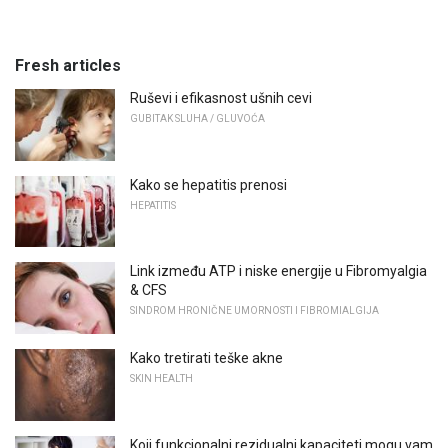
Fresh articles
Ruševi i efikasnost ušnih cevi
GUBITAK SLUHA / GLUVOĆA
Kako se hepatitis prenosi
HEPATITIS
Link između ATP i niske energije u Fibromyalgia
& CFS
SINDROM HRONIČNE UMORNOSTI I FIBROMIALGIJA
Kako tretirati teške akne
SKIN HEALTH
Koji funkcionalni rezidualni kapaciteti mogu vam