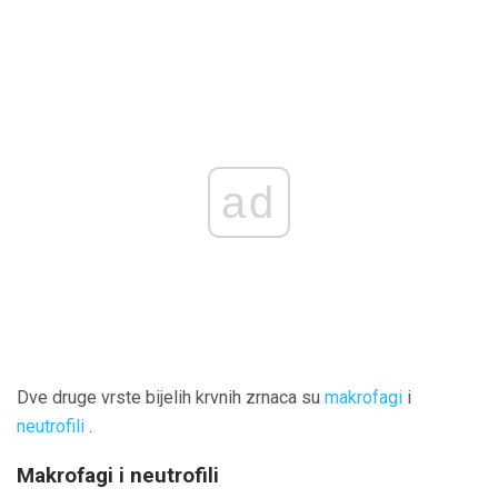
ad
Dve druge vrste bijelih krvnih zrnaca su
makrofagi
i
neutrofili
.
Makrofagi i neutrofili