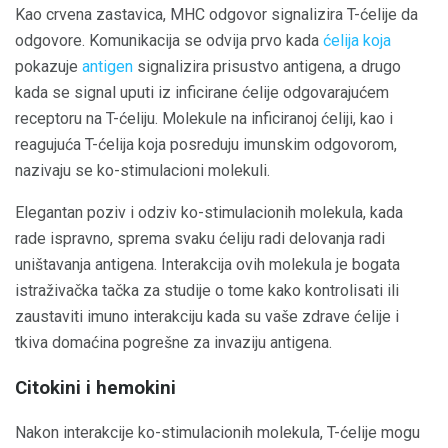
Kao crvena zastavica, MHC odgovor signalizira T-ćelije da
odgovore. Komunikacija se odvija prvo kada
ćelija koja
pokazuje
antigen
signalizira prisustvo antigena, a drugo
kada se signal uputi iz inficirane ćelije odgovarajućem
receptoru na T-ćeliju. Molekule na inficiranoj ćeliji, kao i
reagujuća T-ćelija koja posreduju imunskim odgovorom,
nazivaju se ko-stimulacioni molekuli.
Elegantan poziv i odziv ko-stimulacionih molekula, kada
rade ispravno, sprema svaku ćeliju radi delovanja radi
uništavanja antigena. Interakcija ovih molekula je bogata
istraživačka tačka za studije o tome kako kontrolisati ili
zaustaviti imuno interakciju kada su vaše zdrave ćelije i
tkiva domaćina pogrešne za invaziju antigena.
Citokini i hemokini
Nakon interakcije ko-stimulacionih molekula, T-ćelije mogu