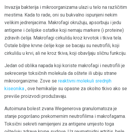
Invazija bakterija i mikroorganizama ulazi u telo na različitim
mestima. Kada to rade, oni su bukvalno ispunjeni nekim
velikim jedrenjacima. Makrofagi okružuju, apsorbuju i jedu
antigene i ćelijske ostatke koji nemaju markere (i proteine)
zdravih ćelija. Makrofagi cirkulišu kroz krvotok i tkiva tela.
Ostale biljne krvne ćelije koje se bacaju su neutrofili, koji
cirkulišu u krvi, ali ne kroz tkiva, koji obavljaju sličnu funkciju.
Jedan od oblika napada koji koriste makrofagi i neutrofili je
sekrecenje toksičnih molekula da oštete ili ubiju strane
mikroorganizme. Zove se
reaktivni molekuli srednjih
kiseonika
, ove hemikalije su opasne za okolno tkivo ako se
previše proizvodi produžavaju.
Autoimuna bolest zvana Wegenerova granulomatoza je
stanje pogoršano prekomernim neutrofilima i makrofagama.
Toksični sekreti namijenjeni za antigene umjesto toga
oštećuju zdrave krvne sudove. Uz reumatoidni artritis, bele