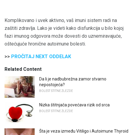
Komplikovano i uvek aktivno, vaš imuni sistem radi na
zaštiti zdravlja. Lako je videti kako disfunkcija u bilo kojoj
fazi imunog odgovora može dovesti do uznemiravajuće,
oštećujuće hronične autoimune bolesti.
>>
PROČITAJ NEXT ODDELAK
Related Content
Da li je nadbubrežna zamor stvarno
nepostojeća?
BOLEST ŠTITNE ŽLEZDE
Nizka štitnjača povećava rizik od srca
BOLEST ŠTITNE ŽLEZDE
Šta je veza između Vitiligo i Autoimune Thyroid