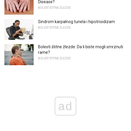
Disease?
BOLEST ŠTITNE ŽLEZDE
Sindrom karpalnog tunela i hipotrioidizam
BOLEST ŠTITNE ŽLEZDE
Bolesti štitne žlezde: Da li biste mogli smrznuti
rame?
BOLEST ŠTITNE ŽLEZDE
ad