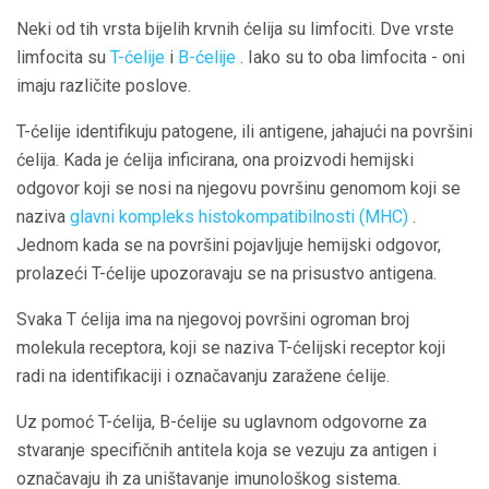
Neki od tih vrsta bijelih krvnih ćelija su limfociti. Dve vrste
limfocita su
T-ćelije
i
B-ćelije
. Iako su to oba limfocita - oni
imaju različite poslove.
T-ćelije identifikuju patogene, ili antigene, jahajući na površini
ćelija. Kada je ćelija inficirana, ona proizvodi hemijski
odgovor koji se nosi na njegovu površinu genomom koji se
naziva
glavni kompleks histokompatibilnosti (MHC)
.
Jednom kada se na površini pojavljuje hemijski odgovor,
prolazeći T-ćelije upozoravaju se na prisustvo antigena.
Svaka T ćelija ima na njegovoj površini ogroman broj
molekula receptora, koji se naziva T-ćelijski receptor koji
radi na identifikaciji i označavanju zaražene ćelije.
Uz pomoć T-ćelija, B-ćelije su uglavnom odgovorne za
stvaranje specifičnih antitela koja se vezuju za antigen i
označavaju ih za uništavanje imunološkog sistema.