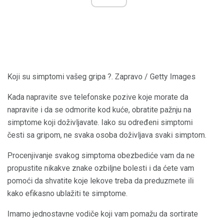
Koji su simptomi vašeg gripa ?. Zapravo / Getty Images
Kada napravite sve telefonske pozive koje morate da
napravite i da se odmorite kod kuće, obratite pažnju na
simptome koji doživljavate. Iako su određeni simptomi
česti sa gripom, ne svaka osoba doživljava svaki simptom.
Procenjivanje svakog simptoma obezbediće vam da ne
propustite nikakve znake ozbiljne bolesti i da ćete vam
pomoći da shvatite koje lekove treba da preduzmete ili
kako efikasno ublažiti te simptome.
Imamo jednostavne vodiče koji vam pomažu da sortirate