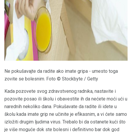
Ne pokušavajte da radite ako imate gripa - umesto toga
zovite se bolesnim. Foto © Stockbyte / Getty
Kada pozovete svog zdravstvenog radnika, nastavite i
pozovite posao ili školu i obavestite ih da nećete moći ući u
narednih nekoliko dana. Pokušavate da radite ili idete u
školu kada imate grip ne učinite je efikasnim, a vi ćete samo
izložiti drugim ljudima virus. Trebalo bi da ostanete kući što
je više moguće dok ste bolesni i definitivno bar dok god