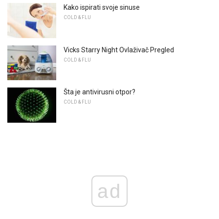
Kako ispirati svoje sinuse
COLD & FLU
Vicks Starry Night Ovlaživač Pregled
COLD & FLU
Šta je antivirusni otpor?
COLD & FLU
ad