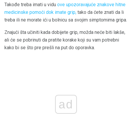
Takođe treba imati u vidu
ove upozoravajuće znakove hitne
medicinske pomoći dok imate grip,
tako da ćete znati da li
treba ili ne morate ići u bolnicu sa svojim simptomima gripa.
Znajući šta učiniti kada dobijete grip, možda neće biti lakše,
ali će se pobrinuti da pratite korake koji su vam potrebni
kako bi se što pre prešli na put do oporavka.
ad