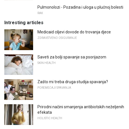
Pulmonolozi - Pozadina i uloga u plućnoj bolesti
RAK
Intresting articles
Medicaid ciljevi dovode do trovanja djece
ZDRAVSTVENO OSIGURANJE
Saveti za bolji spavanje sa psorijazom
SKIN HEALTH
Zašto mi treba druga studija spavanja?
POREMEĆAJI SPAVANJA
Prirodni načini smanjenja antibiotskih neželjenih
efekata
HOLISTIC HEALTH