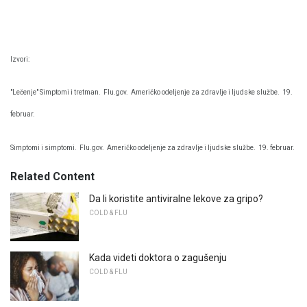
Izvori:
"Lečenje" Simptomi i tretman.
Flu.gov.
Američko odeljenje za zdravlje i ljudske službe.
19.
februar.
Simptomi i simptomi.
Flu.gov.
Američko odeljenje za zdravlje i ljudske službe.
19. februar.
Related Content
Da li koristite antiviralne lekove za gripo?
COLD & FLU
Kada videti doktora o zagušenju
COLD & FLU