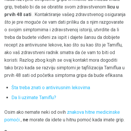
grip, trebalo bi da se obratite svom zdravstvenom
licu u
prvih 48 sati
. Kontaktiranje vašeg zdravstvenog osiguranja
što je pre moguće će vam dati priliku da s njim razgovarate
o svojim simptomima i zdravstvenoj istoriji, utvrdite da li
treba da budete viđeni za ispit i dajete šansu da dobijete
recept za antivirusne lekove, kao što su kao što je Tamiflu,
ako vaš zdravstveni radnik smatra da će vam to biti od
koristi. Razlog zbog kojih se ovaj kontakt mora dogoditi
tako brzo kada se razviju simptomi je tajfilizacija Tamiflua u
prvih 48 sati od početka simptoma gripa da bude efikasna.
Šta treba znati o antivirusnim lekovima
Da li uzimate Tamiflu?
Osim ako nemate neki od ovih
znakova hitne medicinske
pomoći
,
ne
morate da idete u hitnu pomoć kada imate grip.