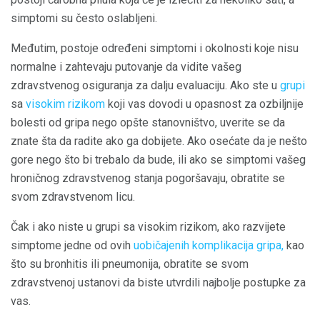
simptomi su često oslabljeni.
Međutim, postoje određeni simptomi i okolnosti koje nisu
normalne i zahtevaju putovanje da vidite vašeg
zdravstvenog osiguranja za dalju evaluaciju. Ako ste u
grupi
sa
visokim rizikom
koji vas dovodi u opasnost za ozbiljnije
bolesti od gripa nego opšte stanovništvo, uverite se da
znate šta da radite ako ga dobijete. Ako osećate da je nešto
gore nego što bi trebalo da bude, ili ako se simptomi vašeg
hroničnog zdravstvenog stanja pogoršavaju, obratite se
svom zdravstvenom licu.
Čak i ako niste u grupi sa visokim rizikom, ako razvijete
simptome jedne od ovih
uobičajenih komplikacija gripa,
kao
što su bronhitis ili pneumonija, obratite se svom
zdravstvenoj ustanovi da biste utvrdili najbolje postupke za
vas.