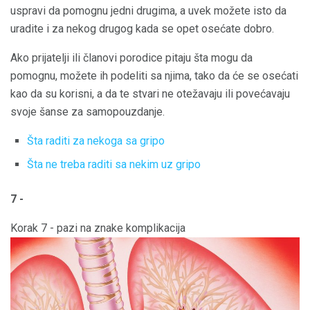
uspravi da pomognu jedni drugima, a uvek možete isto da
uradite i za nekog drugog kada se opet osećate dobro.
Ako prijatelji ili članovi porodice pitaju šta mogu da
pomognu, možete ih podeliti sa njima, tako da će se osećati
kao da su korisni, a da te stvari ne otežavaju ili povećavaju
svoje šanse za samopouzdanje.
Šta raditi za nekoga sa gripo
Šta ne treba raditi sa nekim uz gripo
7 -
Korak 7 - pazi na znake komplikacija