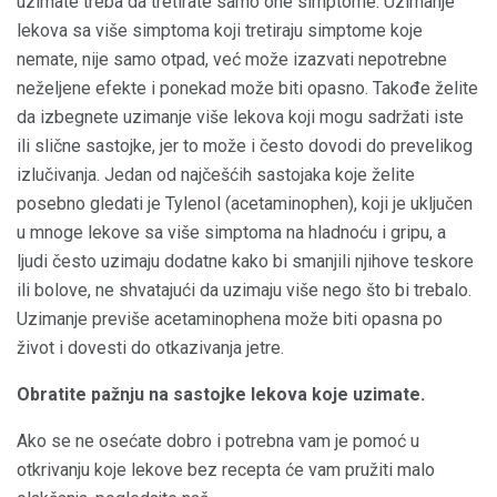
uzimate treba da tretirate samo one simptome. Uzimanje
lekova sa više simptoma koji tretiraju simptome koje
nemate, nije samo otpad, već može izazvati nepotrebne
neželjene efekte i ponekad može biti opasno. Takođe želite
da izbegnete uzimanje više lekova koji mogu sadržati iste
ili slične sastojke, jer to može i često dovodi do prevelikog
izlučivanja. Jedan od najčešćih sastojaka koje želite
posebno gledati je Tylenol (acetaminophen), koji je uključen
u mnoge lekove sa više simptoma na hladnoću i gripu, a
ljudi često uzimaju dodatne kako bi smanjili njihove teskore
ili bolove, ne shvatajući da uzimaju više nego što bi trebalo.
Uzimanje previše acetaminophena može biti opasna po
život i dovesti do otkazivanja jetre.
Obratite pažnju na sastojke lekova koje uzimate.
Ako se ne osećate dobro i potrebna vam je pomoć u
otkrivanju koje lekove bez recepta će vam pružiti malo