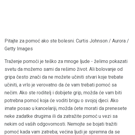
Pitajte za pomoć ako ste bolesni. Curtis Johnson / Aurora /
Getty Images
Traženje pomoći je teško za mnoge ljude - želimo pokazati
svetu da možemo sami da rešimo život. Ali bolovanje od
gripa često znači da ne možete učiniti stvari koje trebate
učiniti, a vrlo je verovatno da će vam trebati pomoć sa
nečim. Ako ste roditelj i dobijete grip, možda će vam biti
potrebna pomoć koja će voditi brigu o svojoj djeci. Ako
imate posao u kancelariji, možda ćete morati da prenesete
neke zadatke drugima ili da zatražite pomoć u vezi sa
nekim od vaših odgovornosti. Nemojte se bojati tražiti
pomoć kada vam zatreba; većina ljudi je spremna da se