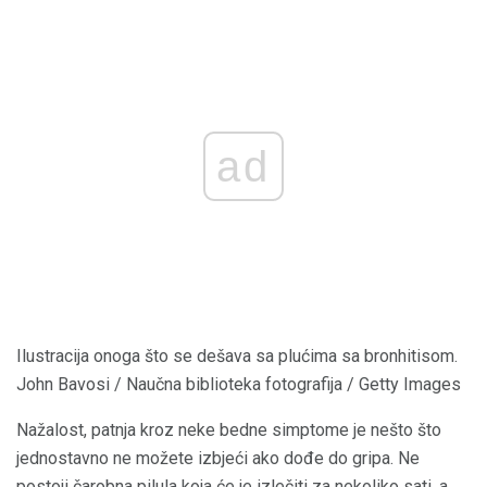
ad
Ilustracija onoga što se dešava sa plućima sa bronhitisom.
John Bavosi / Naučna biblioteka fotografija / Getty Images
Nažalost, patnja kroz neke bedne simptome je nešto što
jednostavno ne možete izbjeći ako dođe do gripa. Ne
postoji čarobna pilula koja će je izlečiti za nekoliko sati, a