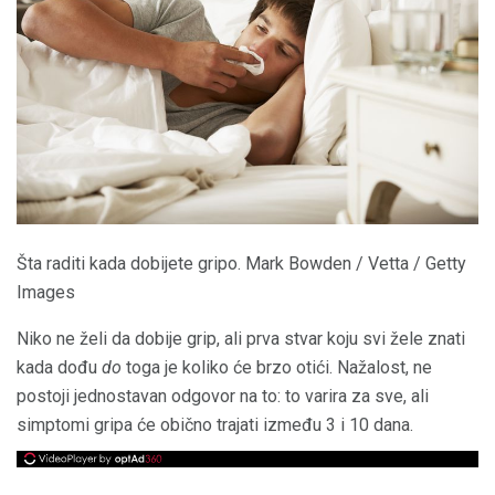
Šta raditi kada dobijete gripo. Mark Bowden / Vetta / Getty
Images
Niko ne želi da dobije grip, ali prva stvar koju svi žele znati
kada dođu
do
toga je koliko će brzo otići. Nažalost, ne
postoji jednostavan odgovor na to: to varira za sve, ali
simptomi gripa će obično trajati između 3 i 10 dana.