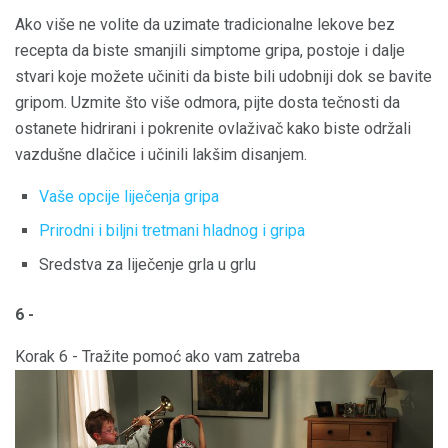
Ako više ne volite da uzimate tradicionalne lekove bez
recepta da biste smanjili simptome gripa, postoje i dalje
stvari koje možete učiniti da biste bili udobniji dok se bavite
gripom. Uzmite što više odmora, pijte dosta tečnosti da
ostanete hidrirani i pokrenite ovlaživač kako biste održali
vazdušne dlačice i učinili lakšim disanjem.
Vaše opcije liječenja gripa
Prirodni i biljni tretmani hladnog i gripa
Sredstva za liječenje grla u grlu
6 -
Korak 6 - Tražite pomoć ako vam zatreba