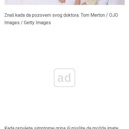
Znaš kada da pozovem svog doktora. Tom Merton / OJO
Images / Getty Images
ad
Kada razvijete simptome gripa ili mislite da možda imate