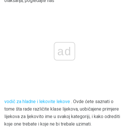
olakšanja, pogledajte naš
ad
vodič za hladne i lekovite lekove
. Ovde ćete saznati o
tome šta rade različite klase lijekova, uobičajene primjere
lijekova za ljekovito ime u svakoj kategoriji, i kako odrediti
koje one trebate i koje ne bi trebale uzimati.