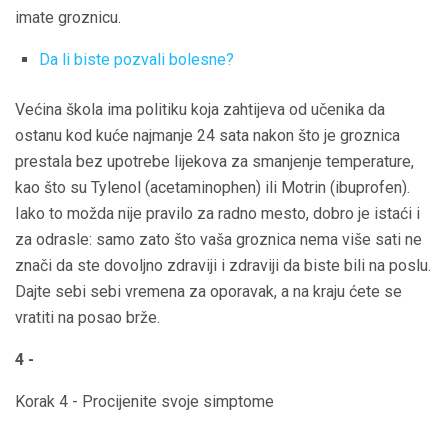
imate groznicu.
Da li biste pozvali bolesne?
Većina škola ima politiku koja zahtijeva od učenika da
ostanu kod kuće najmanje 24 sata nakon što je groznica
prestala bez upotrebe lijekova za smanjenje temperature,
kao što su Tylenol (acetaminophen) ili Motrin (ibuprofen).
Iako to možda nije pravilo za radno mesto, dobro je istaći i
za odrasle: samo zato što vaša groznica nema više sati ne
znači da ste dovoljno zdraviji i zdraviji da biste bili na poslu.
Dajte sebi sebi vremena za oporavak, a na kraju ćete se
vratiti na posao brže.
4 -
Korak 4 - Procijenite svoje simptome