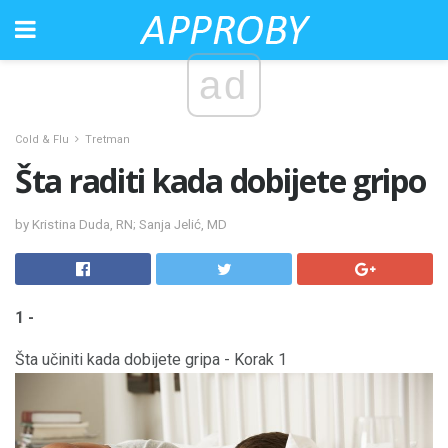
ad
Cold & Flu
Tretman
Šta raditi kada dobijete gripo
by Kristina Duda, RN; Sanja Jelić, MD
1 -
Šta učiniti kada dobijete gripa - Korak 1