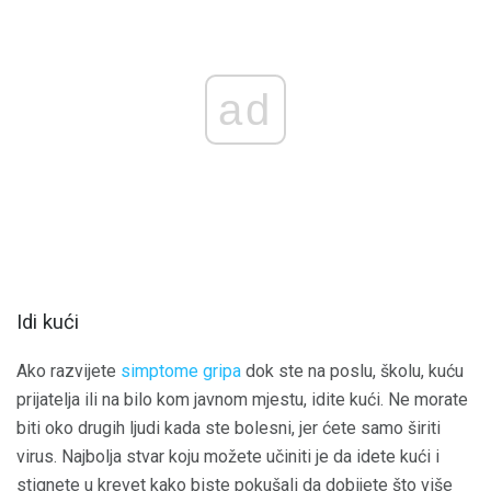
ad
Idi kući
Ako razvijete
simptome gripa
dok ste na poslu, školu, kuću
prijatelja ili na bilo kom javnom mjestu, idite kući. Ne morate
biti oko drugih ljudi kada ste bolesni, jer ćete samo širiti
virus. Najbolja stvar koju možete učiniti je da idete kući i
stignete u krevet kako biste pokušali da dobijete što više