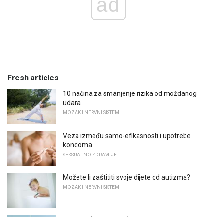
ad
Fresh articles
10 načina za smanjenje rizika od moždanog
udara
MOZAK I NERVNI SISTEM
Veza između samo-efikasnosti i upotrebe
kondoma
SEKSUALNO ZDRAVLJE
Možete li zaštititi svoje dijete od autizma?
MOZAK I NERVNI SISTEM