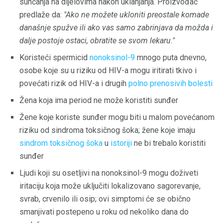
sunčanja na dijelovima nakon uklanjanja. Proizvođač
predlaže da:
"Ako ne možete ukloniti preostale komade
današnje spužve ili ako vas samo zabrinjava da možda i
dalje postoje ostaci, obratite se svom lekaru."
Koristeći spermicid
nonoksinol-9
mnogo puta dnevno,
osobe koje su u riziku od HIV-a mogu iritirati tkivo i
povećati rizik od HIV-a i drugih
polno prenosivih bolesti
Žena koja ima period ne može koristiti sunđer
Žene koje koriste sunđer mogu biti u malom povećanom
riziku od sindroma toksičnog šoka; žene koje imaju
sindrom toksičnog šoka
u
istoriji
ne bi trebalo koristiti
sunđer
Ljudi koji su osetljivi na nonoksinol-9 mogu doživeti
iritaciju koja može uključiti lokalizovano sagorevanje,
svrab, crvenilo ili osip; ovi simptomi će se obično
smanjivati ​​postepeno u roku od nekoliko dana do