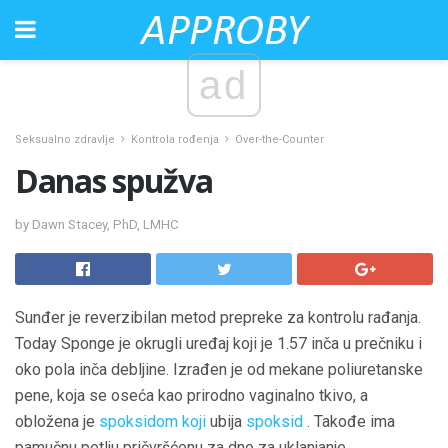
ad
Seksualno zdravlje
Kontrola rođenja
Over-the-Counter
Danas spužva
by Dawn Stacey, PhD, LMHC
Sunđer je reverzibilan metod prepreke za kontrolu rađanja.
Today Sponge je okrugli uređaj koji je 1.57 inča u prečniku i
oko pola inča debljine. Izrađen je od mekane poliuretanske
pene, koja se oseća kao prirodno vaginalno tkivo, a
obložena je
spoksidom koji
ubija
spoksid
. Takođe ima
pamučnu petlju pričvršćenu za dno za uklanjanje.