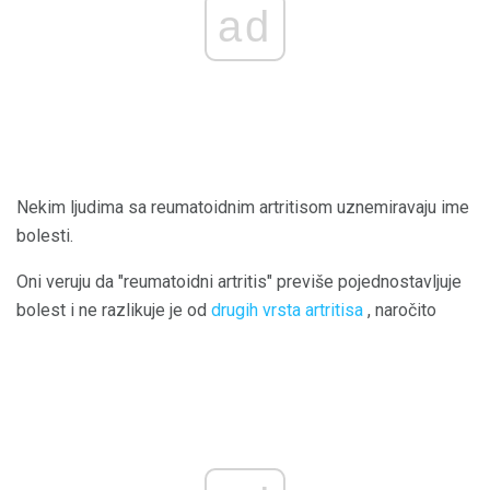
ad
Nekim ljudima sa reumatoidnim artritisom uznemiravaju ime
bolesti.
Oni veruju da "reumatoidni artritis" previše pojednostavljuje
bolest i ne razlikuje je od
drugih vrsta artritisa
, naročito