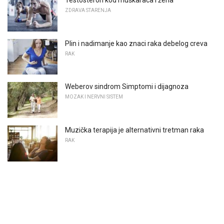
Testosteron kod muškaraca i žena
ZDRAVA STARENJA
Plin i nadimanje kao znaci raka debelog creva
RAK
Weberov sindrom Simptomi i dijagnoza
MOZAK I NERVNI SISTEM
Muzička terapija je alternativni tretman raka
RAK