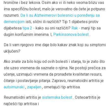
hronične i bez lekova. Osim ako vi ili neko veoma blizu vas
ima specifičnu bolest, malo je verovatno da ćete je potpuno
razumeti.
Da li su Alzheimerovi bolesnici u poređenju sa
demencijom
isti, slični ili različiti? Tip 1 dijabetes protiv
dijabetesa
tipa 2 -
kako su oni različiti?
Rak -
manji tip sa
dugim konfuznim imenima. I,
Parkinsonova bolest
.
Da li vam njegovo ime daje bilo kakav znak koji su simptomi
uključeni?
Ako znate za bilo koju od ovih bolesti i stanja, to je zato što
ste uzeo vremena da saznate o njima. Ne postoji prečica za
učenje, uzimajući vremena da pronađete kvalitetan resurs,
čitanje i postavljanje pitanja. Zapravo, reumatoidni artritis je
autoimunski
,
zapaljen
, ometajući tip artritisa.
Reumatoidni artritis je
sistemska bolest
. Osteoartritis je
najčešći tip artritisa i