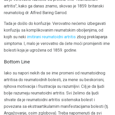
artritis", kako ga danas znamo, skovao je 1859. britanski
reumatolog dr. Alfred Baring Garrod.
Tada je došlo do konfuzije. Verovatno nećemo izbegavati
konfuziju sa komplikovanim reumatskim oboljenjima, od
kojih su neki
imitirani reumatoidni artritis
zbog preklapanja
simptoma. I, malo je verovatno da ćete moći promijeniti ime
bolesti koja je ugrožena od 1859. godine.
Bottom Line
Iako su napori nekih da se ime promeni od reumatoidnog
artritisa do reumatoidnih bolesti, za mene su beskorisni,
njihova motivacija i frustracija su razumljivi. Cilj je da ljudi
bolje razumeju reumatoidni artritis. Svi želimo da ljudi
shvate da je reumatoidni artritis sistemska bolest i
povezana sa ekstraartikularnim manifestacijama bolesti (tj.
Angažovanje, osim zglobova). Treba napomenuti da svi