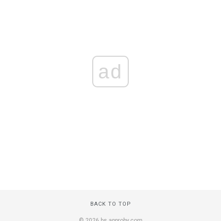
ad
BACK TO TOP
© 2026 bs.approby.com