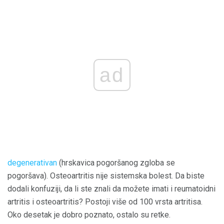
ad
degenerativan
(hrskavica pogoršanog zgloba se
pogoršava). Osteoartritis nije sistemska bolest. Da biste
dodali konfuziji, da li ste znali da možete imati i reumatoidni
artritis i osteoartritis? Postoji više od 100 vrsta artritisa.
Oko desetak je dobro poznato, ostalo su retke.