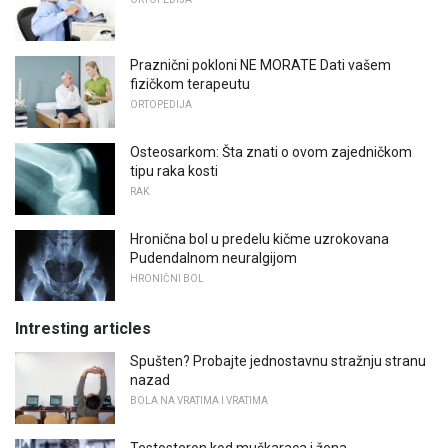
Praznični pokloni NE MORATE Dati vašem
fizičkom terapeutu
ORTOPEDIJA
Osteosarkom: Šta znati o ovom zajedničkom
tipu raka kosti
RAK
Hronična bol u predelu kičme uzrokovana
Pudendalnom neuralgijom
HRONIČNI BOL
Intresting articles
Spušten? Probajte jednostavnu stražnju stranu
nazad
BOLA NA VRATIMA I VRATIMA