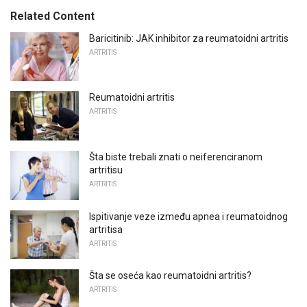
Related Content
Baricitinib: JAK inhibitor za reumatoidni artritis
ARTRITIS
Reumatoidni artritis
ARTRITIS
Šta biste trebali znati o neiferenciranom
artritisu
ARTRITIS
Ispitivanje veze između apnea i reumatoidnog
artritisa
ARTRITIS
Šta se oseća kao reumatoidni artritis?
ARTRITIS