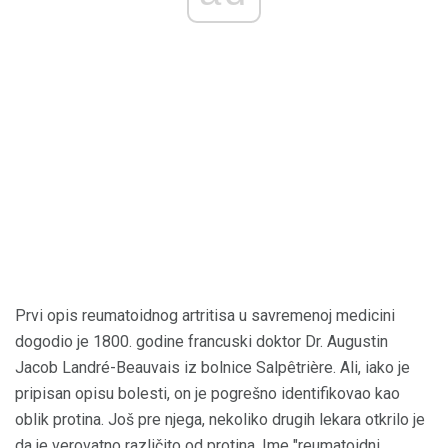
Prvi opis reumatoidnog artritisa u savremenoj medicini
dogodio je 1800. godine francuski doktor Dr. Augustin
Jacob Landré-Beauvais iz bolnice Salpêtrière. Ali, iako je
pripisan opisu bolesti, on je pogrešno identifikovao kao
oblik protina. Još pre njega, nekoliko drugih lekara otkrilo je
da je verovatno različito od protina. Ime "reumatoidni