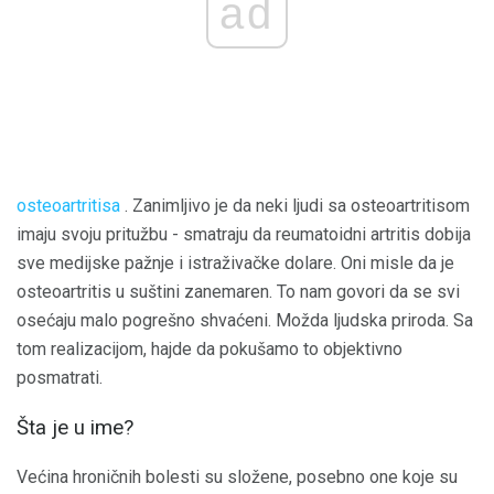
ad
osteoartritisa
. Zanimljivo je da neki ljudi sa osteoartritisom
imaju svoju pritužbu - smatraju da reumatoidni artritis dobija
sve medijske pažnje i istraživačke dolare. Oni misle da je
osteoartritis u suštini zanemaren. To nam govori da se svi
osećaju malo pogrešno shvaćeni. Možda ljudska priroda. Sa
tom realizacijom, hajde da pokušamo to objektivno
posmatrati.
Šta je u ime?
Većina hroničnih bolesti su složene, posebno one koje su