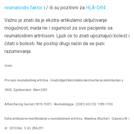
reumatoidni faktor
i / ili su pozitivni za
HLA-DR4
.
Važno je znati da je ekstra-artikularno uključivanje
mogućnost, mada ne i sigurnost za sve pacijente sa
reumatoidnim artritisom. Ljudi će to znati upoznajući bolest i
čitati o bolesti. Ne postoji drugi način da se puni
razumevanja.
Izvori
Prvi opis reumatoidnog artritisa.
Unabridged tekst doktorske disertacije predstavljen u
1800. Zglobna kost.
Mart 2001.
Alfred Baring Garrod (1819-1907).
Reumatologija.
(2001) 40 (10): 1189-1190.
Extra-artikularne manifestacije u reumatoidnom artritisu.
Maedica (Buchar).
Cojocaru M. i
dr.
2010 Dec;
5 (4): 286-291.