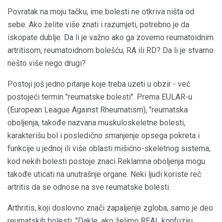
Povratak na moju tačku, ime bolesti ne otkriva ništa od
sebe. Ako želite više znati i razumjeti, potrebno je da
iskopate dublje. Da li je važno ako ga zovemo reumatoidnim
artritisom, reumatoidnom bolešću, RA ili RD? Da li je stvarno
nešto više nego drugi?
Postoji još jedno pitanje koje treba uzeti u obzir - već
postojeći termin "reumatske bolesti". Prema EULAR-u
(European League Against Rheumatism), "reumatska
oboljenja, takođe nazvana muskuloskeletne bolesti,
karakterišu bol i posledično smanjenje opsega pokreta i
funkcije u jednoj ili više oblasti mišićno-skeletnog sistema,
kod nekih bolesti postoje znaci Reklamna oboljenja mogu
takođe uticati na unutrašnje organe. Neki ljudi koriste reč
artritis da se odnose na sve reumatske bolesti.
Arthritis, koji doslovno znači zapaljenje zgloba, samo je deo
reumatskih bolesti. "Dakle, ako želimo REAL konfuziju,