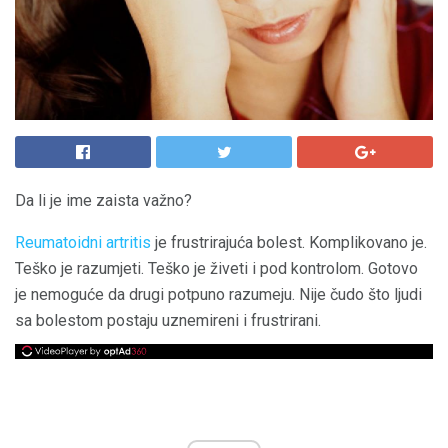
Da li je ime zaista važno?
Reumatoidni artritis
je frustrirajuća bolest. Komplikovano je.
Teško je razumjeti. Teško je živeti i pod kontrolom. Gotovo
je nemoguće da drugi potpuno razumeju. Nije čudo što ljudi
sa bolestom postaju uznemireni i frustrirani.