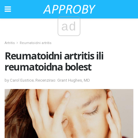
ad
Artritis
Reumatoidni artritis
Reumatoidni artritis ili
reumatoidna bolest
by Carol Eustice; Recenzirao: Grant Hughes, MD