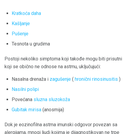
Kratkoća daha
Kašljanje
Pušenje
Tesnota u grudima
Postoji nekoliko simptoma koji takođe mogu biti prisutni
koji se obično ne odnose na astmu, uključujući:
Nasalna drenaža i
zagušenje
(
hronični rinosinusitis
)
Nasilni polipi
Povećana
sluzna sluzokoža
Gubitak mirisa
(anosmija)
Dok je eozinofilna astma imunski odgovor povezan sa
alergijama, mnogi ljudi kojima je dijagnostikovan ne trpe