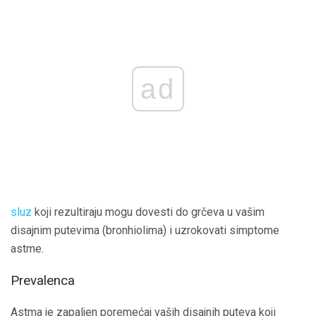
ad
sluz
koji rezultiraju mogu dovesti do grčeva u vašim
disajnim putevima (bronhiolima) i uzrokovati simptome
astme.
Prevalenca
Astma je zapaljen poremećaj vaših disajnih puteva koji