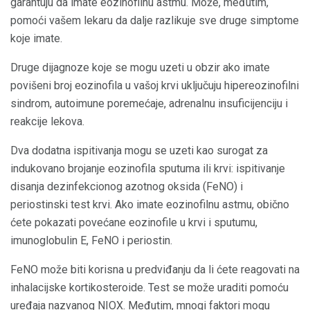
garantuju da imate eozinofilnu astmu. Može, međutim,
pomoći vašem lekaru da dalje razlikuje sve druge simptome
koje imate.
Druge dijagnoze koje se mogu uzeti u obzir ako imate
povišeni broj eozinofila u vašoj krvi uključuju hipereozinofilni
sindrom, autoimune poremećaje, adrenalnu insuficijenciju i
reakcije lekova.
Dva dodatna ispitivanja mogu se uzeti kao surogat za
indukovano brojanje eozinofila sputuma ili krvi: ispitivanje
disanja dezinfekcionog azotnog oksida (FeNO) i
periostinski test krvi. Ako imate eozinofilnu astmu, obično
ćete pokazati povećane eozinofile u krvi i sputumu,
imunoglobulin E, FeNO i periostin.
FeNO može biti korisna u predviđanju da li ćete reagovati na
inhalacijske kortikosteroide. Test se može uraditi pomoću
uređaja nazvanog NIOX. Međutim, mnogi faktori mogu