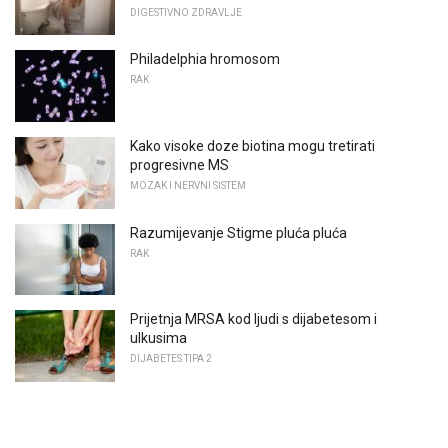
DIGESTIVNO ZDRAVLJE
Philadelphia hromosom
RAK
Kako visoke doze biotina mogu tretirati
progresivne MS
MOZAK I NERVNI SISTEM
Razumijevanje Stigme pluća pluća
RAK
Prijetnja MRSA kod ljudi s dijabetesom i
ulkusima
DIJABETES TIPA 2