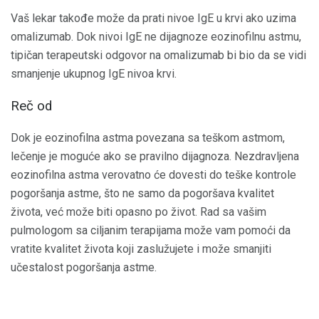
Vaš lekar takođe može da prati nivoe IgE u krvi ako uzima
omalizumab. Dok nivoi IgE ne dijagnoze eozinofilnu astmu,
tipičan terapeutski odgovor na omalizumab bi bio da se vidi
smanjenje ukupnog IgE nivoa krvi.
Reč od
Dok je eozinofilna astma povezana sa teškom astmom,
lečenje je moguće ako se pravilno dijagnoza. Nezdravljena
eozinofilna astma verovatno će dovesti do teške kontrole
pogoršanja astme, što ne samo da pogoršava kvalitet
života, već može biti opasno po život. Rad sa vašim
pulmologom sa ciljanim terapijama može vam pomoći da
vratite kvalitet života koji zaslužujete i može smanjiti
učestalost pogoršanja astme.