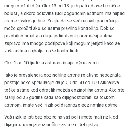
mogu otežati dišu. Oko 13 od 13 ljudi pati od ove hronične
bolesti, a skoro polovina ljudi pogođenih astmom ima napad
astme svake godine. Znajte da se većina ovih pogoršanja
može sprečiti ako se astma pravilno kontroliše. Dok se
prvobitno smatralo da je jedinstveni poremećaj, astma
zapravo ima mnogo podtipova koji mogu mijenjati kako se
vaša astma najbolje može kontrolirati.
Oko 1 od 10 ljudi sa astmom imaju tešku astmu.
Iako je prevalencija eozinofilne astme relativno nepoznata,
postoje neke špekulacije da je 50 do 60 od 100 slučajeva
teške astme kod odraslih možda eozinofilna astma. Ako ste
stariji od 35 godina kada ste dijagnosticirani sa teškom
astmom, imate veći rizik od dijagnoze eozinofilne astme.
Vaš rizik je isti bez obzira na vaš pol i imate mali rizik od
dijagnosticiranja eozinofilne astme u detinjstvu i