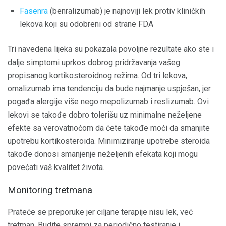
Fasenra
(benralizumab) je najnoviji lek protiv kliničkih
lekova koji su odobreni od strane FDA
Tri navedena lijeka su pokazala povoljne rezultate ako ste i
dalje simptomi uprkos dobrog pridržavanja vašeg
propisanog kortikosteroidnog režima. Od tri lekova,
omalizumab ima tendenciju da bude najmanje uspješan, jer
pogađa alergije više nego mepolizumab i reslizumab. Ovi
lekovi se takođe dobro tolerišu uz minimalne neželjene
efekte sa verovatnoćom da ćete takođe moći da smanjite
upotrebu kortikosteroida. Minimiziranje upotrebe steroida
takođe donosi smanjenje neželjenih efekata koji mogu
povećati vaš kvalitet života.
Monitoring tretmana
Prateće se preporuke jer ciljane terapije nisu lek, već
tretman. Budite spremni za periodično testiranje i