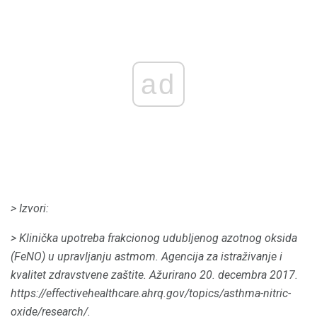
ad
> Izvori:
> Klinička upotreba frakcionog udubljenog azotnog oksida
(FeNO) u upravljanju astmom.
Agencija za istraživanje i
kvalitet zdravstvene zaštite.
Ažurirano 20. decembra 2017.
https://effectivehealthcare.ahrq.gov/topics/asthma-nitric-
oxide/research/.