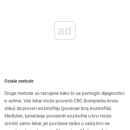
ad
Ostale metode
Druge metode su razvijene kako bi se pomoglo dijagnostici
e-astme. Vaš lekar može proveriti CBC (kompletnu krvnu
sliku) da proveri eozinofiliju (povećan broj eozinofila).
Međutim, tumačenje povišenih eozinofila u krvi može
izvršiti samo lekar, jer povišene tačke u vašoj krvi ne