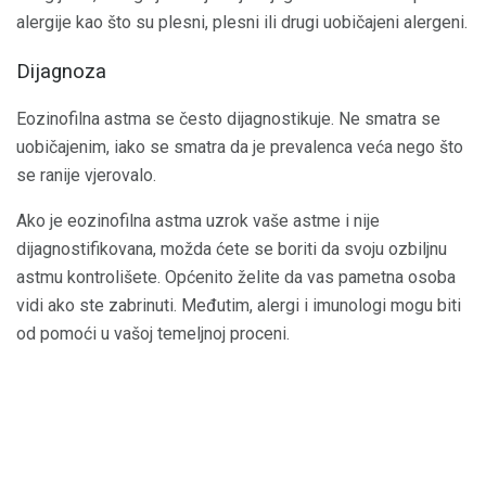
alergije kao što su plesni, plesni ili drugi uobičajeni alergeni.
Dijagnoza
Eozinofilna astma se često dijagnostikuje. Ne smatra se
uobičajenim, iako se smatra da je prevalenca veća nego što
se ranije vjerovalo.
Ako je eozinofilna astma uzrok vaše astme i nije
dijagnostifikovana, možda ćete se boriti da svoju ozbiljnu
astmu kontrolišete. Općenito želite da vas pametna osoba
vidi ako ste zabrinuti. Međutim, alergi i imunologi mogu biti
od pomoći u vašoj temeljnoj proceni.