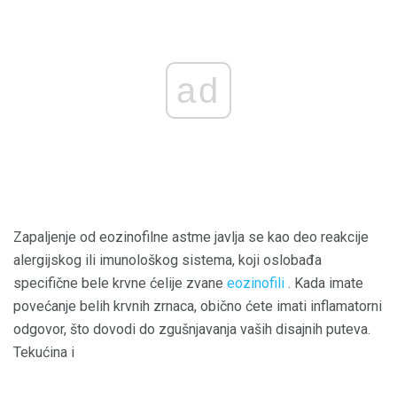
ad
Zapaljenje od eozinofilne astme javlja se kao deo reakcije
alergijskog ili imunološkog sistema, koji oslobađa
specifične bele krvne ćelije zvane
eozinofili
. Kada imate
povećanje belih krvnih zrnaca, obično ćete imati inflamatorni
odgovor, što dovodi do zgušnjavanja vaših disajnih puteva.
Tekućina i