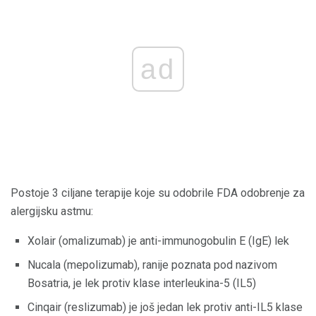
ad
Postoje 3 ciljane terapije koje su odobrile FDA odobrenje za
alergijsku astmu:
Xolair (omalizumab) je anti-immunogobulin E (IgE) lek
Nucala (mepolizumab), ranije poznata pod nazivom
Bosatria, je lek protiv klase interleukina-5 (IL5)
Cinqair (reslizumab) je još jedan lek protiv anti-IL5 klase