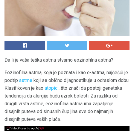
Da li je vaša teška astma stvarno eozinofilna astma?
Eozinofilna astma, koja je poznata i kao e-astma, najčešći je
podtip
astme
koji se obično dijagnostikuje u odraslom dobu.
Klasifikovan je kao
atopic
, što znači da postoji genetska
tendencija da alergije budu uzrok bolesti. Za razliku od
drugih vrsta astme, eozinofilna astma ima zapaljenje
disajnih puteva od sinusnih šupljina sve do najmanjih
disajnih puteva vaših pluća.