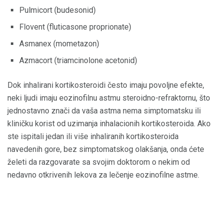
Pulmicort (budesonid)
Flovent (fluticasone proprionate)
Asmanex (mometazon)
Azmacort (triamcinolone acetonid)
Dok inhalirani kortikosteroidi često imaju povoljne efekte,
neki ljudi imaju eozinofilnu astmu steroidno-refraktornu, što
jednostavno znači da vaša astma nema simptomatsku ili
kliničku korist od uzimanja inhalacionih kortikosteroida. Ako
ste ispitali jedan ili više inhaliranih kortikosteroida
navedenih gore, bez simptomatskog olakšanja, onda ćete
želeti da razgovarate sa svojim doktorom o nekim od
nedavno otkrivenih lekova za lečenje eozinofilne astme.