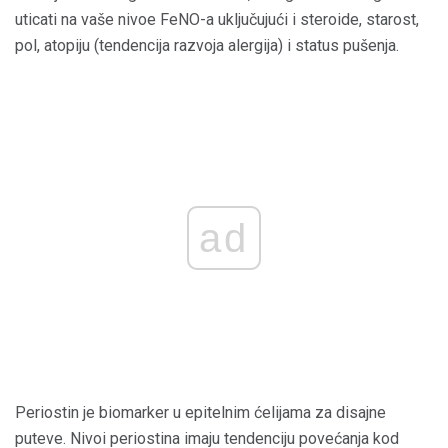
uticati na vaše nivoe FeNO-a uključujući i steroide, starost,
pol, atopiju (tendencija razvoja alergija) i status pušenja.
ad
Periostin je biomarker u epitelnim ćelijama za disajne
puteve. Nivoi periostina imaju tendenciju povećanja kod