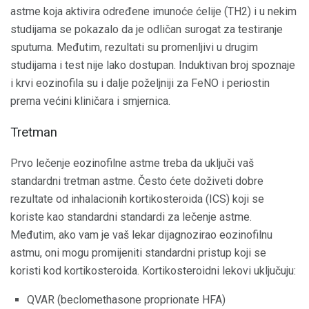
astme koja aktivira određene imunoće ćelije (TH2) i u nekim
studijama se pokazalo da je odličan surogat za testiranje
sputuma. Međutim, rezultati su promenljivi u drugim
studijama i test nije lako dostupan. Induktivan broj spoznaje
i krvi eozinofila su i dalje poželjniji za FeNO i periostin
prema većini kliničara i smjernica.
Tretman
Prvo lečenje eozinofilne astme treba da uključi vaš
standardni tretman astme. Često ćete doživeti dobre
rezultate od inhalacionih kortikosteroida (ICS) koji se
koriste kao standardni standardi za lečenje astme.
Međutim, ako vam je vaš lekar dijagnozirao eozinofilnu
astmu, oni mogu promijeniti standardni pristup koji se
koristi kod kortikosteroida. Kortikosteroidni lekovi uključuju:
QVAR (beclomethasone proprionate HFA)