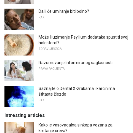
Da li će umiranje biti bolno?
RAK
Može li uzimanje Psyllium dodataka spustiti svoj
holesterol?
ZDRAVLJE SRCA
Razumevanje Informiranog saglasnosti
PRAVA PACIJENTA
Saznajte o Dental X-zrakama i karcinima
štitaste žlezde
RAK
Intresting articles
Kako je vasovagalna sinkopa vezana za
kretanje creva?