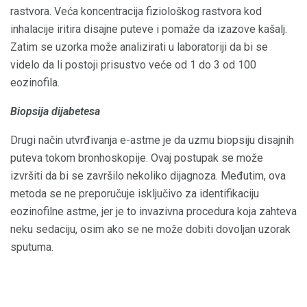
rastvora. Veća koncentracija fiziološkog rastvora kod
inhalacije iritira disajne puteve i pomaže da izazove kašalj.
Zatim se uzorka može analizirati u laboratoriji da bi se
videlo da li postoji prisustvo veće od 1 do 3 od 100
eozinofila.
Biopsija dijabetesa
Drugi način utvrđivanja e-astme je da uzmu biopsiju disajnih
puteva tokom bronhoskopije. Ovaj postupak se može
izvršiti da bi se završilo nekoliko dijagnoza. Međutim, ova
metoda se ne preporučuje isključivo za identifikaciju
eozinofilne astme, jer je to invazivna procedura koja zahteva
neku sedaciju, osim ako se ne može dobiti dovoljan uzorak
sputuma.