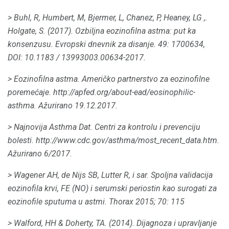
> Buhl, R, Humbert, M, Bjermer, L, Chanez, P, Heaney, LG ,.
Holgate, S. (2017).
Ozbiljna eozinofilna astma: put ka
konsenzusu.
Evropski dnevnik za disanje.
49: 1700634,
DOI: 10.1183 / 13993003.00634-2017.
> Eozinofilna astma.
Američko partnerstvo za eozinofilne
poremećaje.
http://apfed.org/about-ead/eosinophilic-
asthma.
Ažurirano 19.12.2017.
> Najnovija Asthma Dat.
Centri za kontrolu i prevenciju
bolesti.
http://www.cdc.gov/asthma/most_recent_data.htm.
Ažurirano 6/2017.
> Wagener AH, de Nijs SB, Lutter R, i sar.
Spoljna validacija
eozinofila krvi, FE (NO) i serumski periostin kao surogati za
eozinofile sputuma u astmi.
Thorax 2015;
70: 115
> Walford, HH & Doherty, TA.
(2014).
Dijagnoza i upravljanje