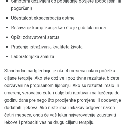
Simptomi doživljeni od posljednje posjete (poboljšani ili
pogoršani)
Učestalost eksacerbacija astme
Rešavanje komplikacija kao što je gubitak mirisa
Opšti zdravstveni status
Praćenje istraživanja kvaliteta života
Laboratorijska analiza
Standardno nadgledanje je oko 4 meseca nakon početka
ciljane terapije. Ako ste doživeli pozitivne rezultate, bićete
održavani na propisanom liječenju. Ako su rezultati malo ili
umereni, verovatno ćete i dalje biti ispitivani na liječenju do
godinu dana pre nego što procijenite promjenu ili dodavanje
dodatnih lijekova. Ako niste imali nikakav odgovor nakon
četiri meseca, onda će vaš lekar najverovatnije zaustaviti
lekove i prebaciti vas na drugu ciljanu terapiju.