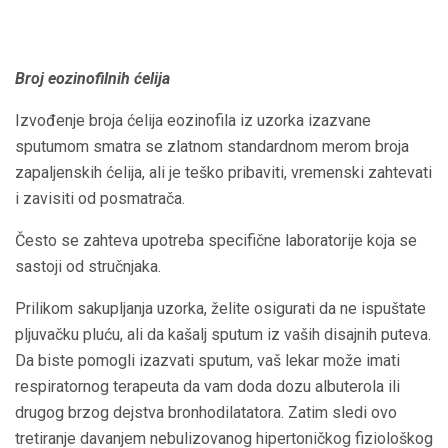
Broj eozinofilnih ćelija
Izvođenje broja ćelija eozinofila iz uzorka izazvane
sputumom smatra se zlatnom standardnom merom broja
zapaljenskih ćelija, ali je teško pribaviti, vremenski zahtevati
i zavisiti od posmatrača.
Često se zahteva upotreba specifične laboratorije koja se
sastoji od stručnjaka.
Prilikom sakupljanja uzorka, želite osigurati da ne ispuštate
pljuvačku pluću, ali da kašalj sputum iz vaših disajnih puteva.
Da biste pomogli izazvati sputum, vaš lekar može imati
respiratornog terapeuta da vam doda dozu albuterola ili
drugog brzog dejstva bronhodilatatora. Zatim sledi ovo
tretiranje davanjem nebulizovanog hipertoničkog fiziološkog