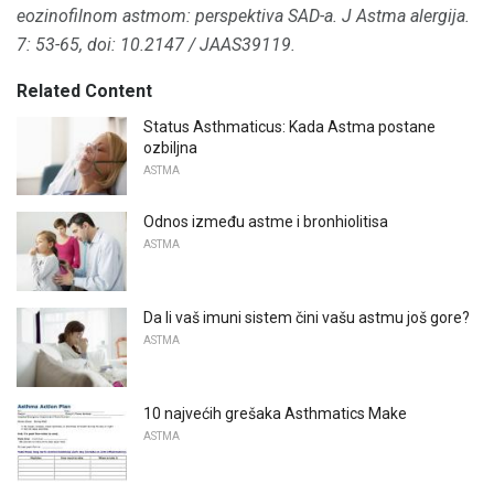
eozinofilnom astmom: perspektiva SAD-a.
J Astma alergija.
7: 53-65, doi: 10.2147 / JAAS39119.
Related Content
Status Asthmaticus: Kada Astma postane
ozbiljna
ASTMA
Odnos između astme i bronhiolitisa
ASTMA
Da li vaš imuni sistem čini vašu astmu još gore?
ASTMA
10 najvećih grešaka Asthmatics Make
ASTMA