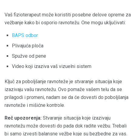
Vaš fizioterapeut može koristiti posebne delove opreme za
vežbanje kako bi osporio ravnotežu. One mogu uključivati:
BAPS odbor
Plivajuća ploča
Spužve od pene
Video koji izaziva vaš vizuelni sistem
Ključ za poboljšanje ravnoteže je stvaranje situacija koje
izazivaju vašu ravnotežu. Ovo pomaže vašem telu da se
prilagodi i promeni, nadam se da će dovesti do poboljšanja
ravnoteže i mišićne kontrole.
Reč upozorenja:
Stvaranje situacija koje izazivaju
ravnotežu može dovesti do pada dok radite vežbu. Trebali
bi samo izvesti balansne vežbe koje su bezbedne za vas.