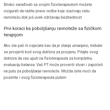
Blisko sarađivati ​​sa svojim fizioterapeutom možete
osigurati da radite prave vežbe koje izazivaju vašu
ravnotežu dok još uvek održavaju bezbednost.
Prvi koraci ka poboljšanju ravnoteže sa fizičkom
terapijom
Ako ste pali ili osjećate kao da je stanje umanjeno, trebate
se provjeriti kod svog doktora za procjenu. Pitajte svog
doktora da vas uputi na fizioterapeuta za kompletnu
evaluaciju balansa. Vaš PT može proveriti stvari i započeti
na putu za poboljšanje ravnoteže. Možda ćete moći da
posetite i svog fizioterapeuta putem