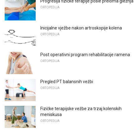
Progresija fizičke terapije posle preloma gležnja
ORTOPEDIJA
Inicijalne vježbe nakon artroskopije kolena
ORTOPEDIJA
Post operativni program rehabilitacije ramena
ORTOPEDIJA
Pregled PT balansnih vežbi
ORTOPEDIJA
Fizičke terapijske vežbe za trzaj kolenskih
meniskusa
ORTOPEDIJA