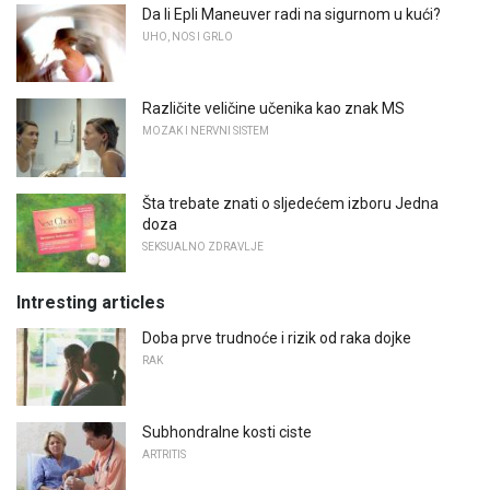
Da li Epli Maneuver radi na sigurnom u kući?
UHO, NOS I GRLO
Različite veličine učenika kao znak MS
MOZAK I NERVNI SISTEM
Šta trebate znati o sljedećem izboru Jedna
doza
SEKSUALNO ZDRAVLJE
Intresting articles
Doba prve trudnoće i rizik od raka dojke
RAK
Subhondralne kosti ciste
ARTRITIS