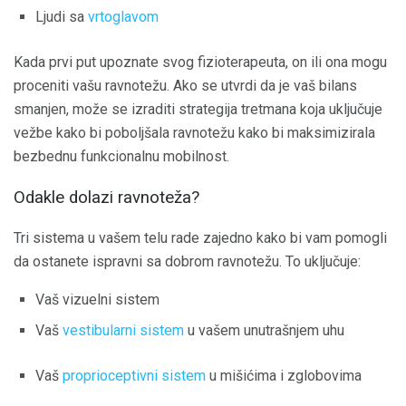
Ljudi sa
vrtoglavom
Kada prvi put upoznate svog fizioterapeuta, on ili ona mogu
proceniti vašu ravnotežu. Ako se utvrdi da je vaš bilans
smanjen, može se izraditi strategija tretmana koja uključuje
vežbe kako bi poboljšala ravnotežu kako bi maksimizirala
bezbednu funkcionalnu mobilnost.
Odakle dolazi ravnoteža?
Tri sistema u vašem telu rade zajedno kako bi vam pomogli
da ostanete ispravni sa dobrom ravnotežu. To uključuje:
Vaš vizuelni sistem
Vaš
vestibularni sistem
u vašem unutrašnjem uhu
Vaš
proprioceptivni sistem
u mišićima i zglobovima