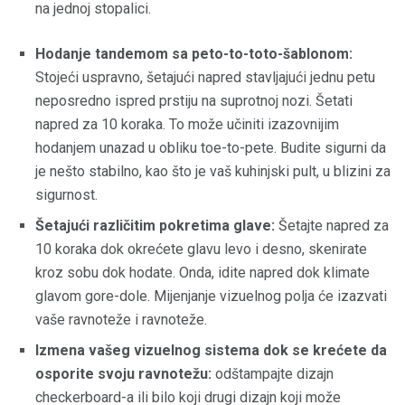
na jednoj stopalici.
Hodanje tandemom sa peto-to-toto-šablonom:
Stojeći uspravno, šetajući napred stavljajući jednu petu
neposredno ispred prstiju na suprotnoj nozi. Šetati
napred za 10 koraka. To može učiniti izazovnijim
hodanjem unazad u obliku toe-to-pete. Budite sigurni da
je nešto stabilno, kao što je vaš kuhinjski pult, u blizini za
sigurnost.
Šetajući različitim pokretima glave:
Šetajte napred za
10 koraka dok okrećete glavu levo i desno, skenirate
kroz sobu dok hodate. Onda, idite napred dok klimate
glavom gore-dole. Mijenjanje vizuelnog polja će izazvati
vaše ravnoteže i ravnoteže.
Izmena vašeg vizuelnog sistema dok se krećete da
osporite svoju ravnotežu:
odštampajte dizajn
checkerboard-a ili bilo koji drugi dizajn koji može