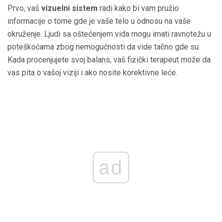
Prvo, vaš
vizuelni sistem
radi kako bi vam pružio
informacije o tome gde je vaše telo u odnosu na vaše
okruženje. Ljudi sa oštećenjem vida mogu imati ravnotežu u
poteškoćama zbog nemogućnosti da vide tačno gde su.
Kada procenjujete svoj balans, vaš fizički terapeut može da
vas pita o vašoj viziji i ako nosite korektivne leće.
ad