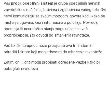
Vaš
proprioceptivni sistem
je grupa specijalnih nervnih
završetaka u mišićima, tetivima i zglobovima vašeg tela. Ovi
nervi komuniciraju sa svojim mozgom, govore kad i kako se
mišljenje ugovara, kao i informacije o položaju. Povreda,
operacija ili neurološka stanja mogu uticati na vašu
propriocepciju, što dovodi do smanjenja ravnoteže.
Vaš fizički terapeut može procijeniti ova tri sistema i
odrediti faktore koji mogu dovesti do oštećenja ravnoteže.
Zatim, on ili ona mogu propisati određene vežbe kako bi
poboljšali ravnotežu.