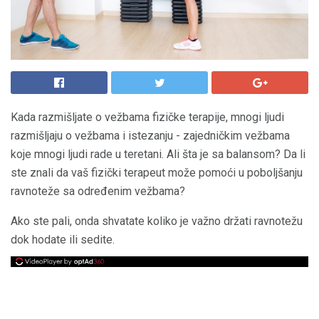
Kada razmišljate o vežbama fizičke terapije, mnogi ljudi
razmišljaju o vežbama i istezanju - zajedničkim vežbama
koje mnogi ljudi rade u teretani. Ali šta je sa balansom? Da li
ste znali da vaš fizički terapeut može pomoći u poboljšanju
ravnoteže sa određenim vežbama?
Ako ste pali, onda shvatate koliko je važno držati ravnotežu
dok hodate ili sedite.