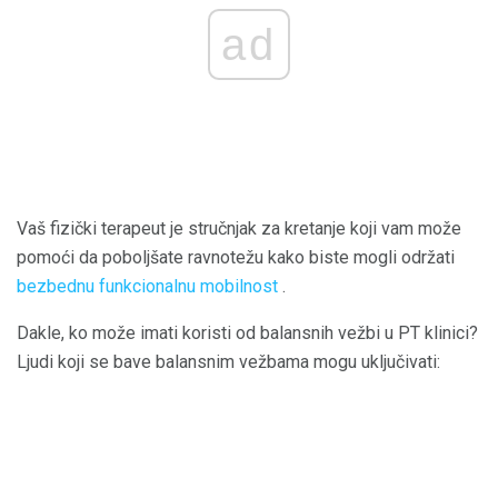
ad
Vaš fizički terapeut je stručnjak za kretanje koji vam može
pomoći da poboljšate ravnotežu kako biste mogli održati
bezbednu funkcionalnu mobilnost
.
Dakle, ko može imati koristi od balansnih vežbi u PT klinici?
Ljudi koji se bave balansnim vežbama mogu uključivati: