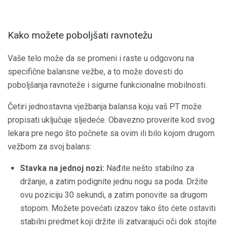
Kako možete poboljšati ravnotežu
Vaše telo može da se promeni i raste u odgovoru na
specifične balansne vežbe, a to može dovesti do
poboljšanja ravnoteže i sigurne funkcionalne mobilnosti.
Četiri jednostavna vježbanja balansa koju vaš PT može
propisati uključuje sljedeće. Obavezno proverite kod svog
lekara pre nego što počnete sa ovim ili bilo kojom drugom
vežbom za svoj balans:
Stavka na jednoj nozi:
Nađite nešto stabilno za
držanje, a zatim podignite jednu nogu sa poda. Držite
ovu poziciju 30 sekundi, a zatim ponovite sa drugom
stopom. Možete povećati izazov tako što ćete ostaviti
stabilni predmet koji držite ili zatvarajući oči dok stojite