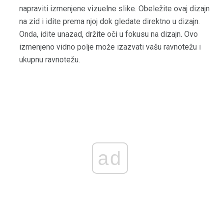
napraviti izmenjene vizuelne slike. Obeležite ovaj dizajn
na zid i idite prema njoj dok gledate direktno u dizajn.
Onda, idite unazad, držite oči u fokusu na dizajn. Ovo
izmenjeno vidno polje može izazvati vašu ravnotežu i
ukupnu ravnotežu.
ad