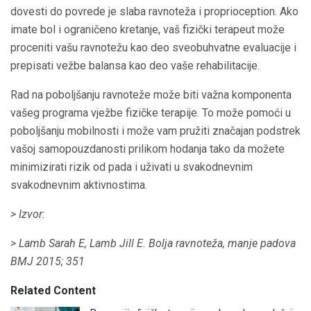
dovesti do povrede je slaba ravnoteža i proprioception. Ako
imate bol i ograničeno kretanje, vaš fizički terapeut može
proceniti vašu ravnotežu kao deo sveobuhvatne evaluacije i
prepisati vežbe balansa kao deo vaše rehabilitacije.
Rad na poboljšanju ravnoteže može biti važna komponenta
vašeg programa vježbe fizičke terapije. To može pomoći u
poboljšanju mobilnosti i može vam pružiti značajan podstrek
vašoj samopouzdanosti prilikom hodanja tako da možete
minimizirati rizik od pada i uživati ​​u svakodnevnim
svakodnevnim aktivnostima.
> Izvor:
> Lamb Sarah E, Lamb Jill E. Bolja ravnoteža, manje padova
BMJ
2015;
351
Related Content