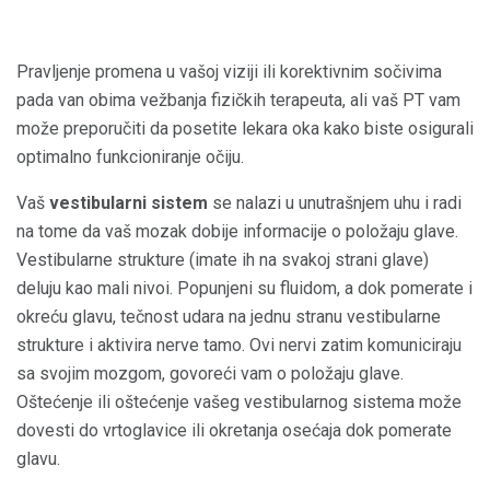
Pravljenje promena u vašoj viziji ili korektivnim sočivima
pada van obima vežbanja fizičkih terapeuta, ali vaš PT vam
može preporučiti da posetite lekara oka kako biste osigurali
optimalno funkcioniranje očiju.
Vaš
vestibularni sistem
se nalazi u unutrašnjem uhu i radi
na tome da vaš mozak dobije informacije o položaju glave.
Vestibularne strukture (imate ih na svakoj strani glave)
deluju kao mali nivoi. Popunjeni su fluidom, a dok pomerate i
okreću glavu, tečnost udara na jednu stranu vestibularne
strukture i aktivira nerve tamo. Ovi nervi zatim komuniciraju
sa svojim mozgom, govoreći vam o položaju glave.
Oštećenje ili oštećenje vašeg vestibularnog sistema može
dovesti do vrtoglavice ili okretanja osećaja dok pomerate
glavu.