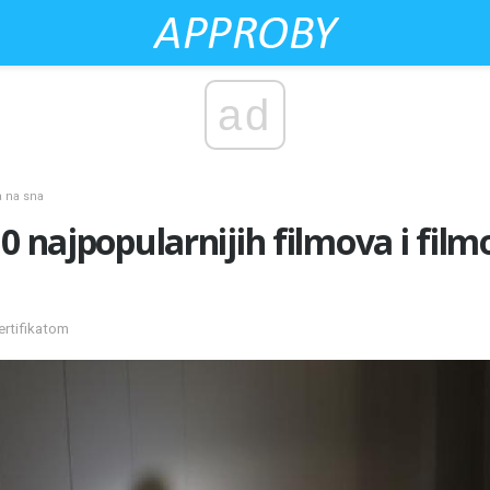
ad
a na sna
0 najpopularnijih filmova i film
ertifikatom