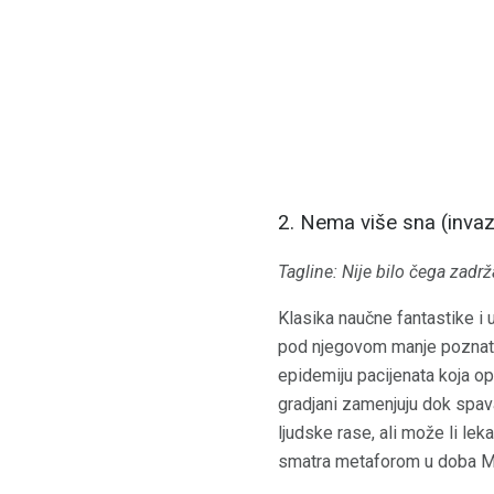
2. Nema više sna (invazi
Tagline: Nije bilo čega zadrž
Klasika naučne fantastike i
pod njegovom manje pozna
epidemiju pacijenata koja o
gradjani zamenjuju dok spava
ljudske rase, ali može li lek
smatra metaforom u doba McC