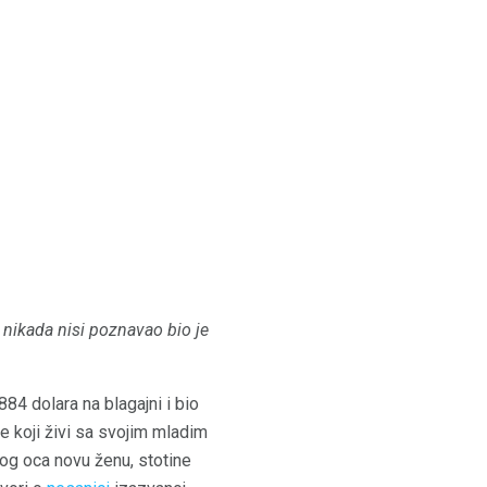
 nikada nisi poznavao bio je
84 dolara na blagajni i bio
e koji živi sa svojim mladim
g oca novu ženu, stotine