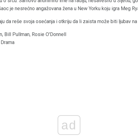
ču o srcu. Samovo anonimno ime na radiju, nesavesno u Sijetlu, g
aoc je nesrećno angažovana žena u New Yorku koju igra Meg Ryan
u da reše svoja osećanja i otkriju da li zaista može biti ljubav na 
 Bill Pullman, Rosie O'Donnell
/ Drama
ad