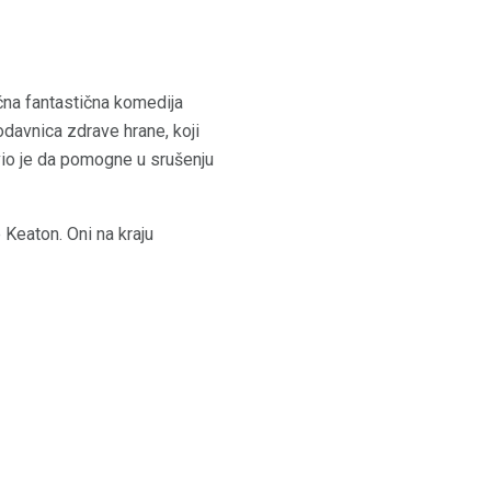
čna fantastična komedija
davnica zdrave hrane, koji
vio je da pomogne u srušenju
 Keaton. Oni na kraju