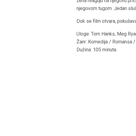
žena reaguju na njegovu pri
njegovom tugom. Jedan sluš
Dok se film otvara, pokušavaj
Uloge: Tom Hanks, Meg Ryan,
Žanr: Komedija / Romansa 
Dužina: 105 minuta