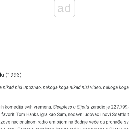
ad
tlu (1993)
a nikad nisi upoznao, nekoga koga nikad nisi video, nekoga koga
nih komedija svih vremena,
Sleepless u Sijetlu
zaradio je 227,799,8
i favorit. Tom Hanks igra kao Sam, nedavni udovac i novi Seattleit
zove nacionalnom radio emisijom na Badnje veče da pronađe svo