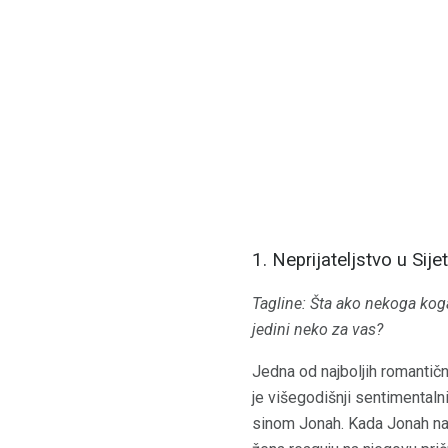
1. Neprijateljstvo u Sije
Tagline: Šta ako nekoga kog
jedini neko za vas?
Jedna od najboljih romantič
je višegodišnji sentimentaln
sinom Jonah. Kada Jonah na