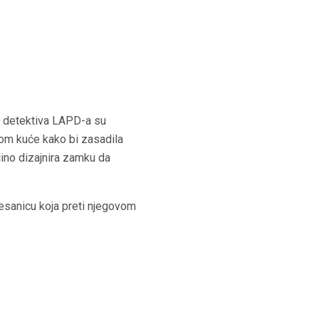
a detektiva LAPD-a su
rom kuće kako bi zasadila
cino dizajnira zamku da
nesanicu koja preti njegovom