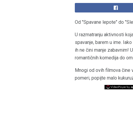
Od "Spavane lepote" do "Sle
U razmatranju aktivnosti koj
spavanje, barem u ime. Iako
ih ne čini manje zabavnim! U
romantičnih komedija do omi
Mnogi od ovih filmova čine v
pomeri, popijte malo kukuruz