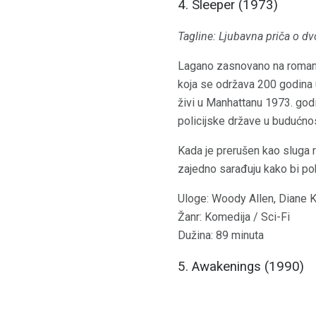
4. Sleeper (1973)
Tagline: Ljubavna priča o dvo
Lagano zasnovano na roma
koja se održava 200 godina u
živi u Manhattanu 1973. god
policijske države u budućnos
Kada je prerušen kao sluga r
zajedno sarađuju kako bi pok
Uloge: Woody Allen, Diane 
Žanr: Komedija / Sci-Fi
Dužina: 89 minuta
5. Awakenings (1990)