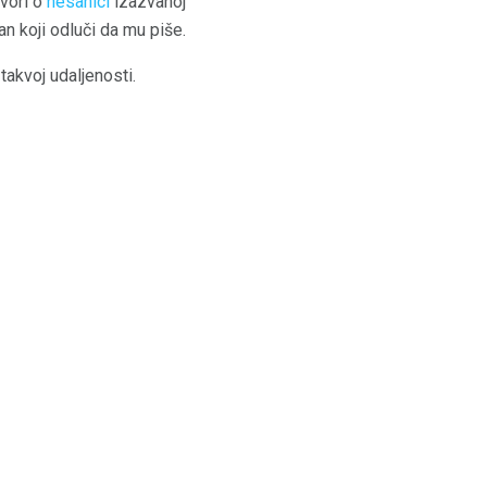
ovori o
nesanici
izazvanoj
 koji odluči da mu piše.
takvoj udaljenosti.