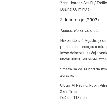
Žanr: Horror / Sci-Fi / Thrille
Dužina: 80 minuta
3. Insomnija (2002)
Tagline: Ne zatvaraj oči.
Nakon što je 17-godišnja de
poslata da pomognu u istrazi
lažne dokaze u slučaju otmi
uhvati ubicu - ali nešto str
Smatra se da se bori da izb
zdravlju.
Uloge: Al Pacino, Robin Vili
Žanr: Triler
Dužina: 118 minuta