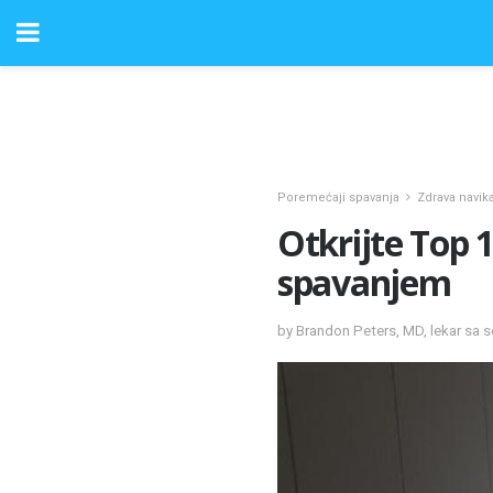
Poremećaji spavanja
Zdrava navik
Otkrijte Top 1
spavanjem
by Brandon Peters, MD, lekar sa s