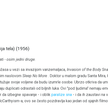
ja tela) (1956)
ati - osim jedni druge.
 užasa u vezi sa invazijom vanzemaljaca,
Invasion of the Body Sn
tim naslovom
Sleep No More
. Doktor u malom gradu Santa Mira, Ka
ptužuje svoje voljene da budu izumrle osobe. Ubrzo otkriva da um
ju duplicati odrastali od biljnih luka. Ovi "pod ljudima" nemaju em
ar da izbegne spavanje - i oblik
paralize sna
- i da ih zaustavi n
arthyism-a, ovo se često pozdravlja kao jedan od sjajnih filmo