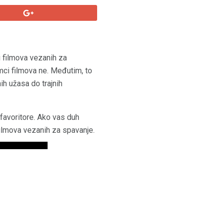
i filmova vezanih za
mci filmova ne. Međutim, to
ih užasa do trajnih
 favoritore. Ako vas duh
 filmova vezanih za spavanje.