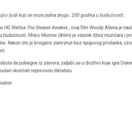
jici ljudi koji se mrze jedna drugu.
200 godina u budućnosti.
nu HG Wellsa
The Sleeper Awakes
, ovaj film Woody Allena je nau
 budućnosti. Miles Monroe (Allen) je vlasnik džez muzičara i pro
ine. Nakon što je kriogeno zamrznut bez njegovog pristanka, oži
ti.
obota da pobegne iz zatvora, zaljubi se u društvo koje igra Diane
ušali okončati represivnu diktaturu.
Keaton