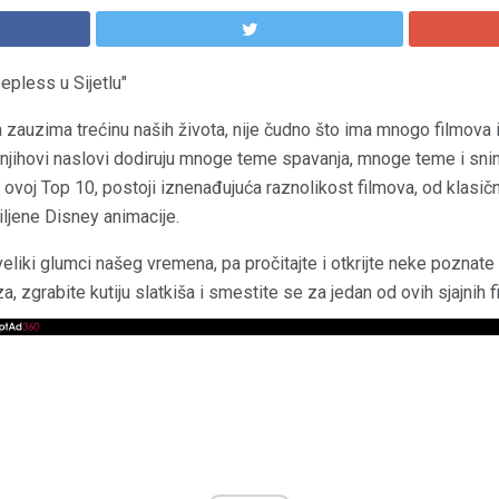
epless u Sijetlu"
a zauzima trećinu naših života, nije čudno što ima mnogo filmova 
 njihovi naslovi dodiruju mnoge teme spavanja, mnoge teme i sni
 ovoj Top 10, postoji iznenađujuća raznolikost filmova, od klasičn
ljene Disney animacije.
eliki glumci našeg vremena, pa pročitajte i otkrijte neke poznate
a, zgrabite kutiju slatkiša i smestite se za jedan od ovih sjajnih