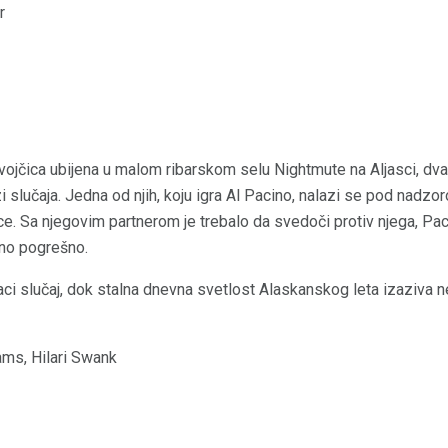
r
vojčica ubijena u malom ribarskom selu Nightmute na Aljasci, dv
 slučaja. Jedna od njih, koju igra Al Pacino, nalazi se pod nadzo
ce. Sa njegovim partnerom je trebalo da svedoči protiv njega, Pa
ašno pogrešno.
aci slučaj, dok stalna dnevna svetlost Alaskanskog leta izaziva 
jams, Hilari Swank