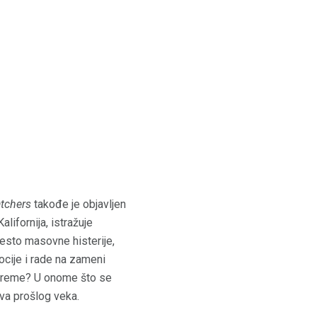
atchers
takođe je objavljen
lifornija, istražuje
esto masovne histerije,
ocije i rade na zameni
a vreme? U onome što se
va prošlog veka.