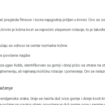
ač pregleda filmove i locira najugodniji pršljen u krivini. Ovo se zo
j krivini je kičma kost sa najvećim stepenom rotacije; to je takođ
učaju se odnosi na centar normalne kičme
nje povišene nagibe.
 za ugao Kobb, identifikovani su gornji i donji pršci sa strane na s
ajtremeniju, ali najmanju količinu rotacije i pomeranja. Oni se nala
mačenje
rendgenske zrake, linija se nacrta duž ivice gornje i donje kosti kr
ija počinje na visokoj strani, povučena je duž gornje ivice i naginj