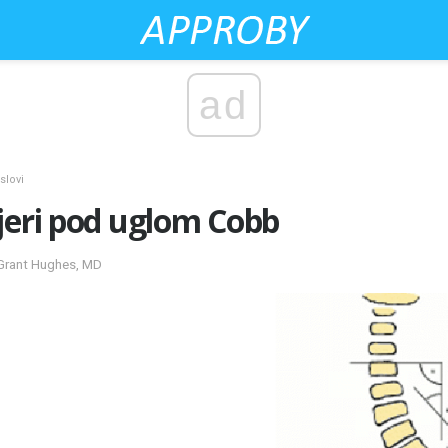
ad
slovi
jeri pod uglom Cobb
 Grant Hughes, MD