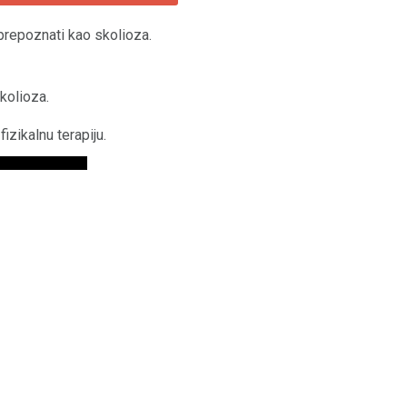
prepoznati kao skolioza.
kolioza.
izikalnu terapiju.