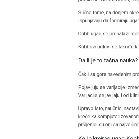
Slično tome, na donjem okretu
ispunjavaju da formiraju uga
Cobb ugao se pronalazi mere
Kobbovi uglovi se takođe kor
Da li je to tačna nauka?
Čak i sa gore navedenim prot
Pojavljuju se varijacije izme
Varijacije se javljaju i od klin
Upravo isto, naučnici nastavl
kreće ka kompjuterizovanom m
pršljenici su oni sa najveći
Ko je kreirao ugao Kob