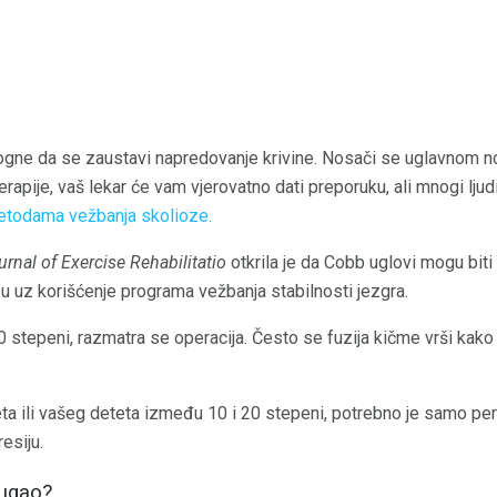
gne da se zaustavi napredovanje krivine. Nosači se uglavnom no
erapije, vaš lekar će vam vjerovatno dati preporuku, ali mnogi ljudi
todama vežbanja skolioze.
urnal of Exercise Rehabilitatio
otkrila je da Cobb uglovi mogu bit
zu uz korišćenje programa vežbanja stabilnosti jezgra.
tepeni, razmatra se operacija. Često se fuzija kičme vrši kako b
ta ili vašeg deteta između 10 i 20 stepeni, potrebno je samo per
resiju.
 ugao?