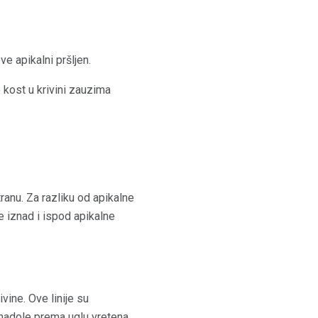
ve apikalni pršljen.
e kost u krivini zauzima
tranu. Za razliku od apikalne
ze iznad i ispod apikalne
ivine. Ove linije su
e nadole prema uglu vretena.