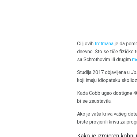
Cilj ovih
tretmana
je da pomo
dnevno. Što se tiče fizičke t
sa Schrothovim ili drugim
me
Studija 2017 objavljena u
Jo
koji imaju idiopatsku skolio
Kada Cobb ugao dostigne 40 s
bi se zaustavila.
Ako je vaša kriva vašeg dete
biste provjerili krivu za prog
Kako je izmjeren kobni