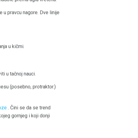
je u pravcu nagore. Dve linije
nja u kičmi.
ti u tačnoj nauci.
ocesu (posebno, protraktor.)
oze
. Čini se da se trend
jeg gornjeg i koji donji