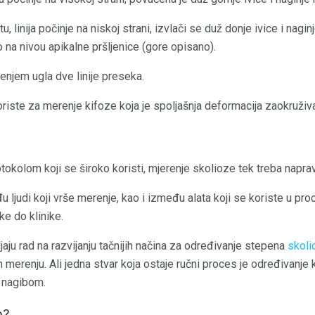
, linija počinje na niskoj strani, izvlači se duž donje ivice i nagin
o na nivou apikalne pršljenice (gore opisano).
njem ugla dve linije preseka.
iste za merenje kifoze koja je spoljašnja deformacija zaokruživa
okolom koji se široko koristi, mjerenje skolioze tek treba napravi
đu ljudi koji vrše merenje, kao i između alata koji se koriste u pr
ike do klinike.
jaju rad na razvijanju tačnijih načina za određivanje stepena
skoli
erenju. Ali jedna stvar koja ostaje ručni proces je određivanje ko
m nagibom.
b?