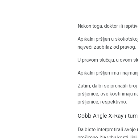
Nakon toga, doktor ili ispitiv
Apikalni pršljen u skoliotsko
najveći zaobilaz od pravog.
U pravom slučaju, u ovom sl
Apikalni pršljen ima i najma
Zatim, da bi se pronašli broj
pršljenice, ove kosti imaju n
pršljenice, respektivno.
Cobb Angle X-Ray i tu
Da biste interpretirali svoje 
proširene. Na vrhu kosti, lin