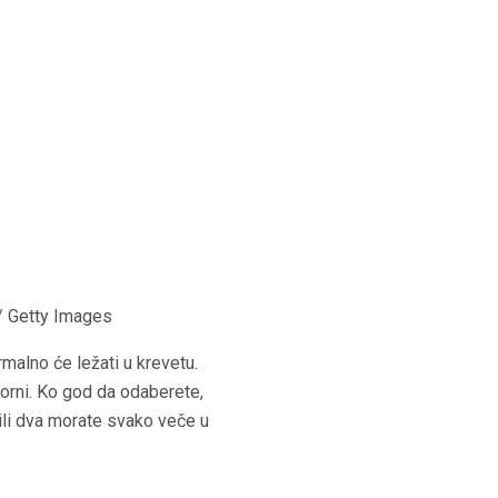
/ Getty Images
rmalno će ležati u krevetu.
morni. Ko god da odaberete,
ili dva morate svako veče u