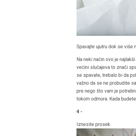
Spavajte ujutru dok se više
Na neki način ovo je najlakš
većini slučajeva to znači sp
se spavate, trebalo bi da po
važno da se ne probudite s
pre nego što vam je potrebno
tokom odmora. Kada budete 
4 -
Iznesite prosek