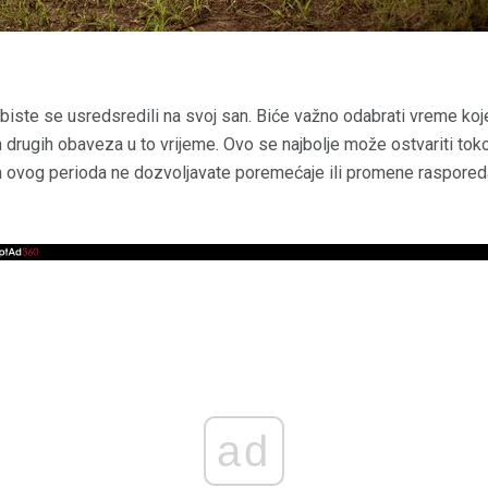
 biste se usredsredili na svoj san. Biće važno odabrati vreme ko
h drugih obaveza u to vrijeme. Ovo se najbolje može ostvariti to
m ovog perioda ne dozvoljavate poremećaje ili promene raspored
ad