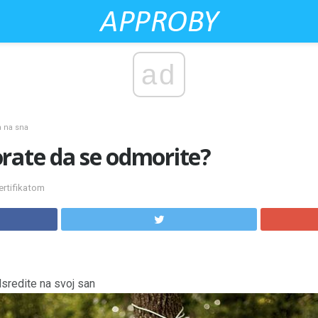
ad
a na sna
rate da se odmorite?
ertifikatom
sredite na svoj san