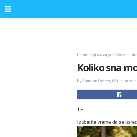
Poremećaji spavanja
Zdrava navik
Koliko sna mo
by Brandon Peters, MD, lekar sa s
1 -
Izaberite vreme da se usred