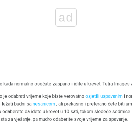
ad
 kada normalno osećate zaspano i idite u krevet. Tetra Images 
no je odabrati vrijeme koje biste verovatno
osjetili uspavanim
i no
 ležati budni sa
nesanicom
, ali prekasno i preterano ćete biti u
ko odaberete da idete u krevet u 10 sati, tokom sledeće sedmice 
sta za vješanje, pa mudro odaberite svoje vrijeme za spavanje.