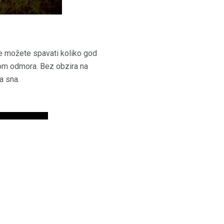
je možete spavati koliko god
kom odmora. Bez obzira na
a sna.