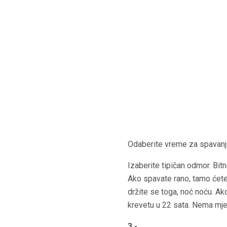
Odaberite vreme za spavanje
Izaberite tipičan odmor. Bit
Ako spavate rano, tamo ćete
držite se toga, noć noću. A
krevetu u 22 sata. Nema mje
3 -