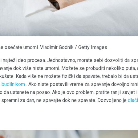
 ne osećate umorni. Vladimir Godnik / Getty Images
i i najteži deo procesa. Jednostavno, morate sebi dozvoliti da spa
avanje dok više niste umorni. Možete se probuditi nekoliko puta,
kušate. Kada više ne možete fizički da spavate, trebalo bi da us
a
budilnikom
. Ako niste postavili vreme za spavanje dovoljno rani
 da ustanete na posao. Ako je ovo problem, pratite raniji savjet 
spremni za dan, ne spavajte dok ne spavate. Dozvoljeno je
dlač