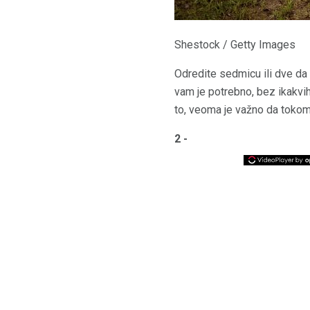
Shestock / Getty Images
Odredite sedmicu ili dve da
vam je potrebno, bez ikakvi
to, veoma je važno da toko
2 -