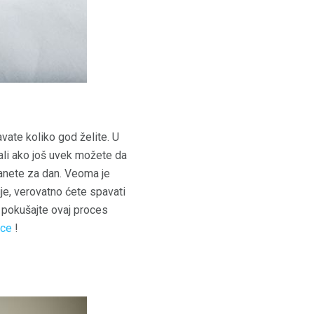
vate koliko god želite. U
 ali ako još uvek možete da
tanete za dan. Veoma je
je, verovatno ćete spavati
i pokušajte ovaj proces
ice
!