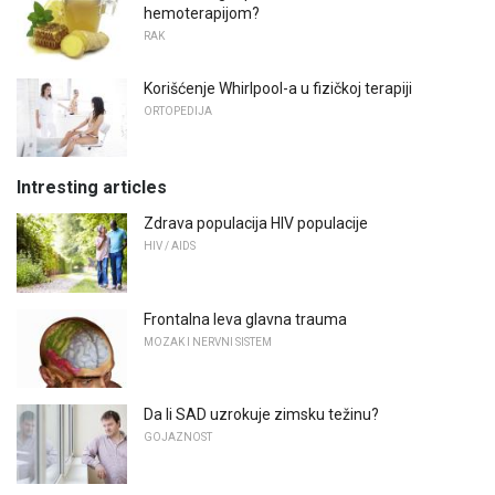
hemoterapijom?
RAK
Korišćenje Whirlpool-a u fizičkoj terapiji
ORTOPEDIJA
Intresting articles
Zdrava populacija HIV populacije
HIV / AIDS
Frontalna leva glavna trauma
MOZAK I NERVNI SISTEM
Da li SAD uzrokuje zimsku težinu?
GOJAZNOST