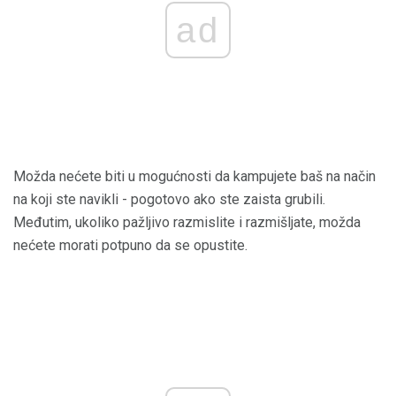
ad
Možda nećete biti u mogućnosti da kampujete baš na način
na koji ste navikli - pogotovo ako ste zaista grubili.
Međutim, ukoliko pažljivo razmislite i razmišljate, možda
nećete morati potpuno da se opustite.