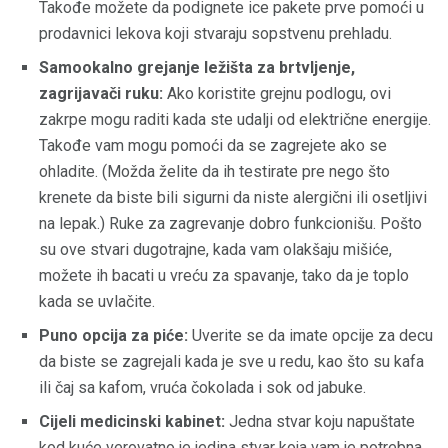
Takođe možete da podignete ice pakete prve pomoći u
prodavnici lekova koji stvaraju sopstvenu prehladu.
Samookalno grejanje ležišta za brtvljenje,
zagrijavači ruku:
Ako koristite grejnu podlogu, ovi
zakrpe mogu raditi kada ste udalji od električne energije.
Takođe vam mogu pomoći da se zagrejete ako se
ohladite. (Možda želite da ih testirate pre nego što
krenete da biste bili sigurni da niste alergični ili osetljivi
na lepak.) Ruke za zagrevanje dobro funkcionišu. Pošto
su ove stvari dugotrajne, kada vam olakšaju mišiće,
možete ih bacati u vreću za spavanje, tako da je toplo
kada se uvlačite.
Puno opcija za piće:
Uverite se da imate opcije za decu
da biste se zagrejali kada je sve u redu, kao što su kafa
ili čaj sa kafom, vruća čokolada i sok od jabuke.
Cijeli medicinski kabinet:
Jedna stvar koju napuštate
kod kuće verovatno je jedina stvar koja vam je potrebna,