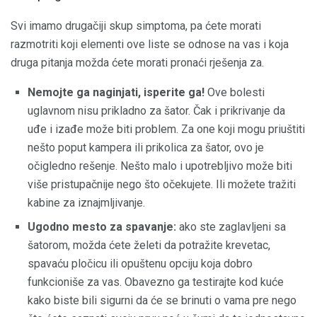
Svi imamo drugačiji skup simptoma, pa ćete morati
razmotriti koji elementi ove liste se odnose na vas i koja
druga pitanja možda ćete morati pronaći rješenja za.
Nemojte ga naginjati, isperite ga!
Ove bolesti
uglavnom nisu prikladno za šator. Čak i prikrivanje da
uđe i izađe može biti problem. Za one koji mogu priuštiti
nešto poput kampera ili prikolica za šator, ovo je
očigledno rešenje. Nešto malo i upotrebljivo može biti
više pristupačnije nego što očekujete. Ili možete tražiti
kabine za iznajmljivanje.
Ugodno mesto za spavanje:
ako ste zaglavljeni sa
šatorom, možda ćete želeti da potražite krevetac,
spavaću pločicu ili opuštenu opciju koja dobro
funkcioniše za vas. Obavezno ga testirajte kod kuće
kako biste bili sigurni da će se brinuti o vama pre nego