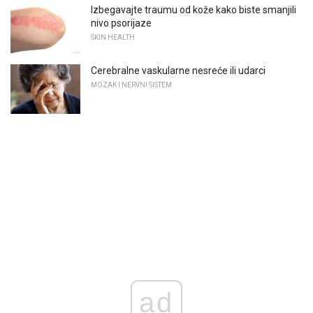
Izbegavajte traumu od kože kako biste smanjili
nivo psorijaze
SKIN HEALTH
Cerebralne vaskularne nesreće ili udarci
MOZAK I NERVNI SISTEM
ad