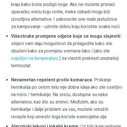
kraju kako biste podigli noge. Ako ne možete pronaći
spavačku vreću koju volite, meke ćebadi mogu biti
izvodljiva alternativa. I zaboravite one male jastučnice
za kampovanje - uzmite dobru koju koristite svake noći.
Višestruke promjene odjeće koje se mogu slojeviti:
slojevi vam daju mogućnost da prilagodite kako ste
obučeni kako za promjenu vremena tako i (ako ste
osjetljivi na temperaturu
) za vlastiti prekinuti unutrašnji
termostat.
Nenametan repelent protiv komaraca:
Prskanje
hemikalija po celom telu nije dobra ideja ako ste osetljivi
na miris / hemikalije. Na sreću, dostupne su neke
alternative, kao što su snimci. Međutim, ako su
hemikalije i dalje problem za vas, možete istražiti
recepte koji umesto toga koriste esencijalna ulja.
Alergijski lekovi i lokalni kreme:
Uz bilo koje redovne