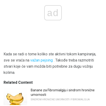
ad
Kada se radi o tome koliko ste aktivni tokom kampiranja,
sve se vraća na
važan pejsing
. Takođe treba razmotriti
stvari koje će vam možda biti potrebne za dugu vožnju
kolima.
Related Content
Banane za Fibromialgiju i sindrom hronične
umornosti
SINDROM HRONIČNE UMORNOSTI I FIBROMIALGIJA