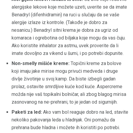
alergijske lekove koje možete uzeti, uverite se da imate
Benadryl (difenhidramin) na ruci u slučaju da se vaše
alergije izlaze iz kontrole. (Takođe je dobro za
nesanicu.) Benadryl sitni krema je dobra za ugriz od
komaraca i ogrebotina od biljaka koje mogu da vas čuju.
Ako koristite inhalator za astmu, uvek proverite da li
imate dovoljno za vikend u šumi, i po potrebi dopunite.
Non-smelly mišiće kreme:
Topični kreme za bolove
koji imaju jake mirise mogu privući medveda i druge
divlje životinje u svoj kamp. Da biste izbegli gadan
prolaz, ostavite smrdljive kuće kod kuće. Aspercreme
možda nije vaš topikalni bolničar, ali zbog blagog mirisa
zasnovanog na ne-prehrani, to je jedan od sigurnijih.
Paketi za led:
Ako vam bol reaguje dobro na led, stavite
nekoliko pakovanja leda u hladnjak. Oni pomažu da
prehrana bude hladna i možete ih koristiti po potrebi.