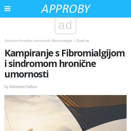
ad
Sindrom hronične umornosti i fibromialgija
Živeti sa
Kampiranje s Fibromialgijom
i sindromom hronične
umornosti
by Adrienne Dellwo