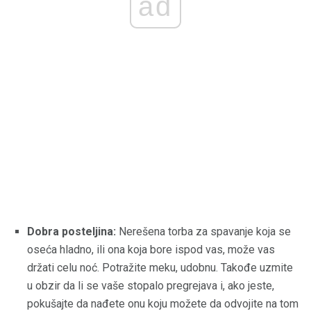
ad
Dobra posteljina:
Nerešena torba za spavanje koja se
oseća hladno, ili ona koja bore ispod vas, može vas
držati celu noć. Potražite meku, udobnu. Takođe uzmite
u obzir da li se vaše stopalo pregrejava i, ako jeste,
pokušajte da nađete onu koju možete da odvojite na tom