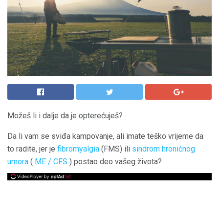
Možeš li i dalje da je opterećuješ?
Da li vam se sviđa kampovanje, ali imate teško vrijeme da
to radite, jer je
fibromyalgia
(FMS) ili
sindrom hroničnog
umora
(
ME / CFS
) postao deo vašeg života?