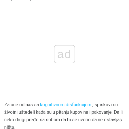
ad
Za one od nas sa
kognitivnom disfunkcijom
, spiskovi su
životni uštedeli kada su u pitanju kupovina i pakovanje. Da li
neko drugi pređe sa sobom da bi se uverio da ne ostavljaš
ništa.