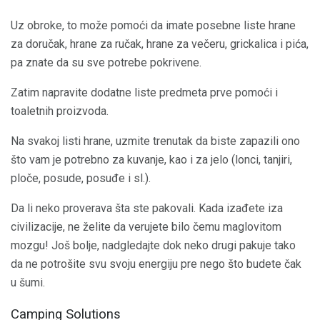
Uz obroke, to može pomoći da imate posebne liste hrane
za doručak, hrane za ručak, hrane za večeru, grickalica i pića,
pa znate da su sve potrebe pokrivene.
Zatim napravite dodatne liste predmeta prve pomoći i
toaletnih proizvoda.
Na svakoj listi hrane, uzmite trenutak da biste zapazili ono
što vam je potrebno za kuvanje, kao i za jelo (lonci, tanjiri,
ploče, posude, posuđe i sl.).
Da li neko proverava šta ste pakovali. Kada izađete iza
civilizacije, ne želite da verujete bilo čemu maglovitom
mozgu! Još bolje, nadgledajte dok neko drugi pakuje tako
da ne potrošite svu svoju energiju pre nego što budete čak
u šumi.
Camping Solutions