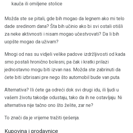
kauča ili omiljene stolice
Možda ste se pitali, gde bih mogao da legnem ako mi telo
dade sredinom dana? Šta bih učinio ako bi svi ostali otišli
za neke aktivnosti i nisam mogao učestvovati? Da li bih
uopšte mogao da uživam?
Mnogi od nas su vidjeli velike padove izdržljivosti od kada
smo postali hronično bolesni, pa čak i kratki prilazi
jednostavno mogu biti izvan nas. Možda ste zabrinuti da
ćete biti izbrisani pre nego što automobil bude van puta.
Alternativa? Ili ćete ga odreći dok svi drugi idu, ili ljudi u
vašem životu takodje odustaju, tako da ih ne ostavljaju. Ni
alternativa nije tačno ono što želite, zar ne?
To znači da je vrijeme tražiti rješenja.
Kupovina i prodavnice