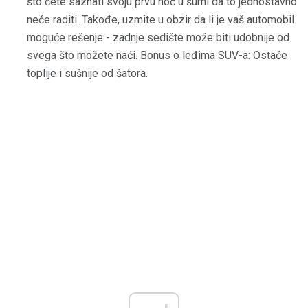
što ćete saznati svoju prvu noć u šumi da to jednostavno
neće raditi. Takođe, uzmite u obzir da li je vaš automobil
moguće rešenje - zadnje sedište može biti udobnije od
svega što možete naći. Bonus o leđima SUV-a: Ostaće
toplije i sušnije od šatora.