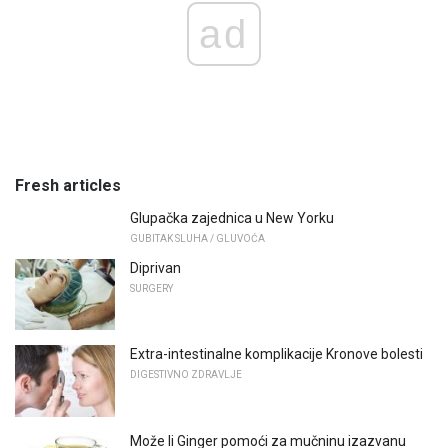
ad
Fresh articles
Glupačka zajednica u New Yorku
GUBITAK SLUHA / GLUVOĆA
Diprivan
SURGERY
Extra-intestinalne komplikacije Kronove bolesti
DIGESTIVNO ZDRAVLJE
Može li Ginger pomoći za mučninu izazvanu