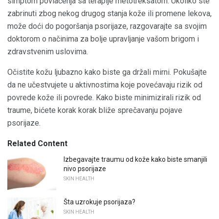
simptom povlačenja sa terapije metotreksatom. Ukoliko ste
zabrinuti zbog nekog drugog stanja kože ili promene lekova,
može doći do pogoršanja psorijaze, razgovarajte sa svojim
doktorom o načinima za bolje upravljanje vašom brigom i
zdravstvenim uslovima.
Očistite kožu ljubazno kako biste ga držali mirni. Pokušajte
da ne učestvujete u aktivnostima koje povećavaju rizik od
povrede kože ili povrede. Kako biste minimizirali rizik od
traume, bićete korak korak bliže sprečavanju pojave
psorijaze.
Related Content
Izbegavajte traumu od kože kako biste smanjili
nivo psorijaze
SKIN HEALTH
Šta uzrokuje psorijaza?
SKIN HEALTH