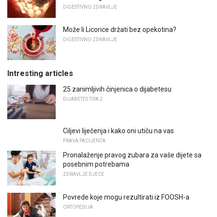
DIGESTIVNO ZDRAVLJE
Može li Licorice držati bez opekotina?
DIGESTIVNO ZDRAVLJE
Intresting articles
25 zanimljivih činjenica o dijabetesu
DIJABETES TIPA 2
Ciljevi liječenja i kako oni utiču na vas
PRAVA PACIJENTA
Pronalaženje pravog zubara za vaše dijete sa
posebnim potrebama
ZDRAVLJE DJECE
Povrede koje mogu rezultirati iz FOOSH-a
ORTOPEDIJA