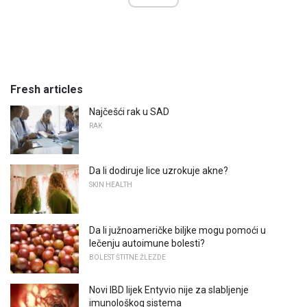
Fresh articles
Najčešći rak u SAD
RAK
Da li dodiruje lice uzrokuje akne?
SKIN HEALTH
Da li južnoameričke biljke mogu pomoći u
lečenju autoimune bolesti?
BOLEST ŠTITNE ŽLEZDE
Novi IBD lijek Entyvio nije za slabljenje
imunološkog sistema