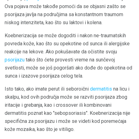
Ova pojava može takođe pomoći da se objasni zašto se
psorijaza javlja na područjima sa konstantnom traumom
niskog intenziteta, kao što su laktovi i kolena.
Koebnerizacija se može dogoditi i nakon ne-traumatskih
povreda kože, kao što su opekotine od sunca ili alergijske
reakcije na lekove. Ako pokušavate da očistite svoju
psorijazu
tako što ćete provesti vreme na sunčevoj
svetlosti, može se još pogoršati ako dođe do opekotina od
sunca i izazove psorijaza celog tela.
Isto tako, ako imate perut ili seboroični
dermatitis
na licu i
skalpu, kod ovih područja može se razviti psorijaza zbog
iritacije i grebanja, kao i crossover ili kombinovani
dermatitis poznat kao "sebopsoriasis". Koebnerizacija nije
specifična za psorijazu i može se videti kod poremećaja
kože mozaika, kao što je vitiligo.