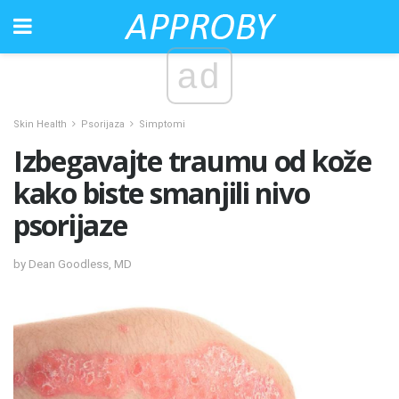
ad
Skin Health
Psorijaza
Simptomi
Izbegavajte traumu od kože
kako biste smanjili nivo
psorijaze
by Dean Goodless, MD