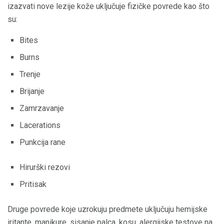
izazvati nove lezije kože uključuje fizičke povrede kao što
su:
Bites
Burns
Trenje
Brijanje
Zamrzavanje
Lacerations
Punkcija rane
Hirurški rezovi
Pritisak
Druge povrede koje uzrokuju predmete uključuju hemijske
iritante, manikure, sisanje palca, kosu, alergijske testove na