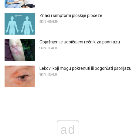
Znaci i simptomi ploskije ploceze
SKIN HEALTH
Objašnjen je uobičajeni rečnik za psorijazu
SKIN HEALTH
Lekovi koji mogu pokrenuti ili pogoršati psorijazu
SKIN HEALTH
ad