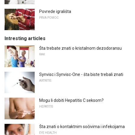
Povrede igrališta
PRVA POMOĆ
Intresting articles
Šta trebate znati o kristalnom dezodoransu
RAK
Synvisc i Synvisc-One - šta biste trebali znati
ARTRITIS
Mogu li dobiti Hepatitis C seksom?
HEPATITIS
Šta znati o kontaktnim sočivima i infekcijama
EYE HEALTH