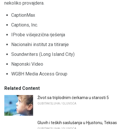
nekoliko provajdera.
CaptionMax
Captions, Inc.
IProbe višejezična rješenja
Nacionalni institut za titiranje
Soundwriters (Long Island City)
Naponski Video
WGBH Media Access Group
Related Content
Život sa triplodnim ćerkama u starosti 5
GUBITAK SLUHA / GLUVOĆA
Gluvih i teških saslušanja u Hjustonu, Teksas
GUBITAK SLUHA / GLUVOĆA