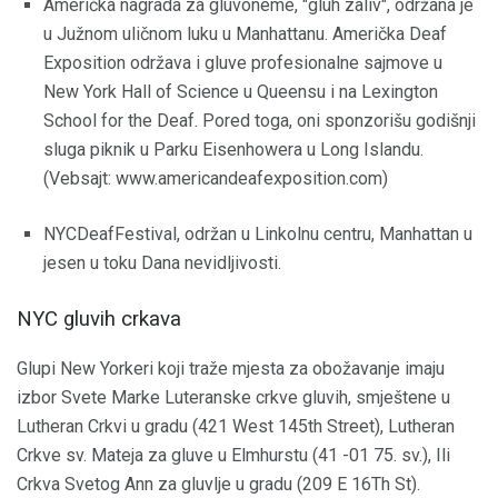
Američka nagrada za gluvoneme, "gluh zaliv", održana je
u Južnom uličnom luku u Manhattanu. Američka Deaf
Exposition održava i gluve profesionalne sajmove u
New York Hall of Science u Queensu i na Lexington
School for the Deaf. Pored toga, oni sponzorišu godišnji
sluga piknik u Parku Eisenhowera u Long Islandu.
(Vebsajt: www.americandeafexposition.com)
NYCDeafFestival, održan u Linkolnu centru, Manhattan u
jesen u toku Dana nevidljivosti.
NYC gluvih crkava
Glupi New Yorkeri koji traže mjesta za obožavanje imaju
izbor Svete Marke Luteranske crkve gluvih, smještene u
Lutheran Crkvi u gradu (421 West 145th Street), Lutheran
Crkve sv. Mateja za gluve u Elmhurstu (41 -01 75. sv.), Ili
Crkva Svetog Ann za gluvlje u gradu (209 E 16Th St).