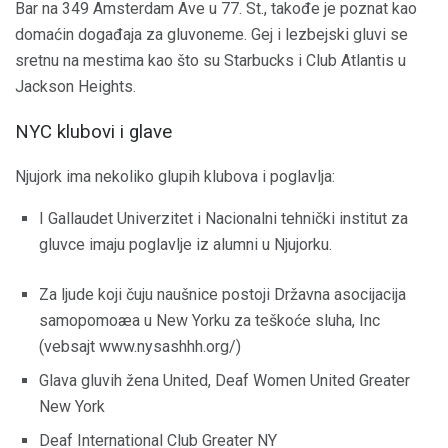
Bar na 349 Amsterdam Ave u 77. St., takođe je poznat kao
domaćin događaja za gluvoneme. Gej i lezbejski gluvi se
sretnu na mestima kao što su Starbucks i Club Atlantis u
Jackson Heights.
NYC klubovi i glave
Njujork ima nekoliko glupih klubova i poglavlja:
I Gallaudet Univerzitet i Nacionalni tehnički institut za
gluvce imaju poglavlje iz alumni u Njujorku.
Za ljude koji čuju naušnice postoji Državna asocijacija
samopomoæa u New Yorku za teškoće sluha, Inc
(vebsajt www.nysashhh.org/)
Glava gluvih žena United, Deaf Women United Greater
New York
Deaf International Club Greater NY