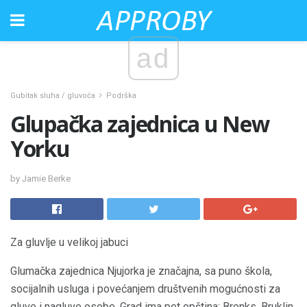
ad
Gubitak sluha / gluvoća
Podrška
Glupačka zajednica u New
Yorku
by Jamie Berke
Za gluvlje u velikoj jabuci
Glumačka zajednica Njujorka je značajna, sa puno škola,
socijalnih usluga i povećanjem društvenih mogućnosti za
gluve i nagluve osobe. Grad ima pet opština: Bronks, Bruklin,