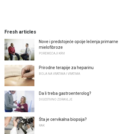
Fresh articles
Nove i predstojeće opcije lečenja primarne
mielofibroze
POREMEĆAJI KRVI
Prirodne terapije za heparinu
BOLA NA VRATIMA I VRATIMA
Da li treba gastroenterolog?
DIGESTIVNO ZDRAVLJE
Šta je cervikalna biopsija?
RAK