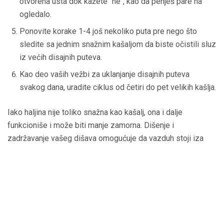
otvorena usta dok kažete "ne", kao da penješ pare na
ogledalo.
Ponovite korake 1-4 još nekoliko puta pre nego što
sledite sa jednim snažnim kašaljom da biste očistili sluz
iz većih disajnih puteva.
Kao deo vaših vežbi za uklanjanje disajnih puteva
svakog dana, uradite ciklus od četiri do pet velikih kašlja.
Iako haljina nije toliko snažna kao kašalj, ona i dalje
funkcioniše i može biti manje zamorna. Dišenje i
zadržavanje vašeg dišava omogućuje da vazduh stoji iza