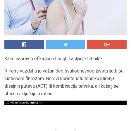
Kako napraviti efikasno i hough kašljanje tehnike
Klirens vazduha je važan deo svakodnevnog života ljudi sa
cističnom fibrozom. Ne svi koriste istu tehniku ​​klirenja
disajnih puteva (ACT) ili kombinaciju tehnika, ali kašalj se
obično uključuje u rutinu.