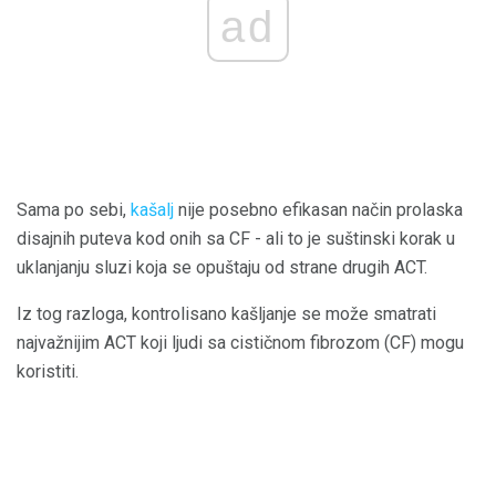
ad
Sama po sebi,
kašalj
nije posebno efikasan način prolaska
disajnih puteva kod onih sa CF - ali to je suštinski korak u
uklanjanju sluzi koja se opuštaju od strane drugih ACT.
Iz tog razloga, kontrolisano kašljanje se može smatrati
najvažnijim ACT koji ljudi sa cističnom fibrozom (CF) mogu
koristiti.