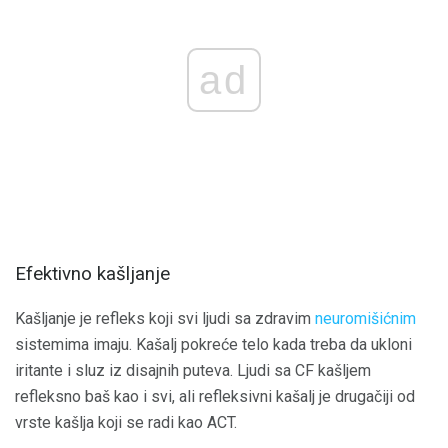
ad
Efektivno kašljanje
Kašljanje je refleks koji svi ljudi sa zdravim
neuromišićnim
sistemima imaju. Kašalj pokreće telo kada treba da ukloni
iritante i sluz iz disajnih puteva. Ljudi sa CF kašljem
refleksno baš kao i svi, ali refleksivni kašalj je drugačiji od
vrste kašlja koji se radi kao ACT.