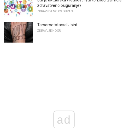
Šta je aktuarska vrednost i šta to znači za moje
zdravstveno osiguranje?
ZDRAVSTVENO OSIGURANJE
Tarsometatarsal Joint
ZDRAVLJE NOGU
ad