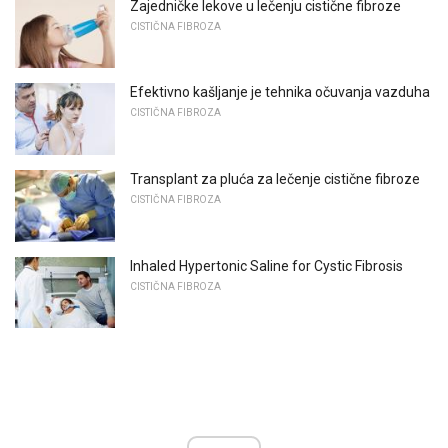
Zajedničke lekove u lečenju cistične fibroze
CISTIČNA FIBROZA
Efektivno kašljanje je tehnika očuvanja vazduha
CISTIČNA FIBROZA
Transplant za pluća za lečenje cistične fibroze
CISTIČNA FIBROZA
Inhaled Hypertonic Saline for Cystic Fibrosis
CISTIČNA FIBROZA