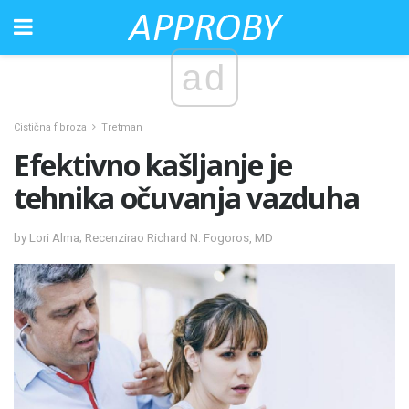
ad
Cistična fibroza
Tretman
Efektivno kašljanje je
tehnika očuvanja vazduha
by Lori Alma; Recenzirao Richard N. Fogoros, MD