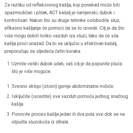
Za razliku od refleksivnog kašlja, koji ponekad može biti
spazmodičan i plitak, ACT kašalj je namjenski, dubok i
kontrolisan. Nakon što su druge tehnike oslobodile sluz,
efikasno kašljanje će pomoći da se to izvede. Cilj je da što
više mogu dobiti toliko vazduh iza sluzi, tako da će sila
kašlja proći unazad. Da bi se uključio u efektivan kašalj,
preporučuju se sljedeća četiri koraka:
Uzmite veliki dubok udah, vaš cilj je da popunite pluća
što je više moguće.
Svesno sklopi (stisni) gornje abdominalne mišiće.
Isključite (iscedite) sve vazduh pomoću jednog snažnog
kašlja.
Ponovite proces kašlja jedan ili dva puta sve dok se ne
otpušta sluzokoža iz dihala.