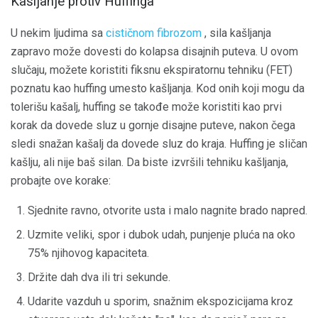
Kašljanje protiv Huffinga
U nekim ljudima sa
cističnom fibrozom
, sila kašljanja
zapravo može dovesti do kolapsa disajnih puteva. U ovom
slučaju, možete koristiti fiksnu ekspiratornu tehniku ​​(FET)
poznatu kao huffing umesto kašljanja. Kod onih koji mogu da
tolerišu kašalj, huffing se takođe može koristiti kao prvi
korak da dovede sluz u gornje disajne puteve, nakon čega
sledi snažan kašalj da dovede sluz do kraja. Huffing je sličan
kašlju, ali nije baš silan. Da biste izvršili tehniku ​​kašljanja,
probajte ove korake:
Sjednite ravno, otvorite usta i malo nagnite brado napred.
Uzmite veliki, spor i dubok udah, punjenje pluća na oko
75% njihovog kapaciteta.
Držite dah dva ili tri sekunde.
Udarite vazduh u sporim, snažnim ekspozicijama kroz