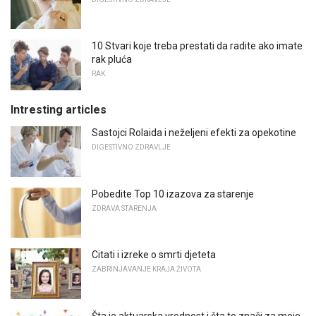
10 Stvari koje treba prestati da radite ako imate
rak pluća
RAK
Intresting articles
Sastojci Rolaida i neželjeni efekti za opekotine
DIGESTIVNO ZDRAVLJE
Pobedite Top 10 izazova za starenje
ZDRAVA STARENJA
Citati i izreke o smrti djeteta
ZABRINJAVANJE KRAJA ŽIVOTA