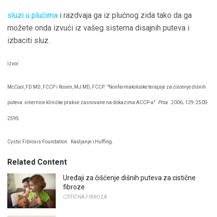
sluzi u plućima
i razdvaja ga iz plućnog zida tako da ga
možete onda izvući iz vašeg sistema disajnih puteva i
izbaciti sluz.
Izvor:
McCool, FD MD, FCCP i Rosen, MJ MD, FCCP.
"Nonfarmakološke terapije za čišćenje dišnih
puteva: smernice kliničke prakse zasnovane na dokazima ACCP-a".
Prsa.
2006; 129: 250S-
259S.
Cystic Fibrosis Foundation.
Kašljanje i Huffing.
Related Content
Uređaji za čišćenje dišnih puteva za cistične
fibroze
CISTIČNA FIBROZA