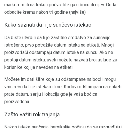
markerom ili na traku i pričvrstite ga u bocu ili cijev. Onda
odbacite kremu nakon tri godine (najviše).
Kako saznati da li je sunčevo istekao
Da biste utvrdili da li je zaštitno sredstvo za sunčanje
istrošeno, prvo potražite datum isteka na etiketi. Mnogi
proizvođači odštampaju datum isteka na suncu. Ako ne
postoji datum isteka, uvek možete nazvati broj usluge za
korisnike koji je naveden na etiketi.
Možete im dati šifre koje su odštampane na boci i mogu
vam reći da li je istekao ili ne. Kodovi odštampani na etiketi
prate datum, seriju i lokaciju gde je vaša bočica
proizvedena.
Zašto važiti rok trajanja
Nakon isteka sunčanja, hemikalije počinju da se razgrađuju i