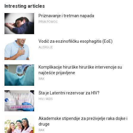
Intresting articles
Priznavanje i tretman napada
PRVA POMOĆ
Vodič za eozinofiličku esophagitis (EoE)
ALERGIJE
Komplikacije hirurške hirurške intervencije su
najčešće prijavljene
RAK
Šta je Latentni rezervoar za HIV?
HIV / AIDS
Akademske stipendije za preživjelje raka dojke i
druge
RAK