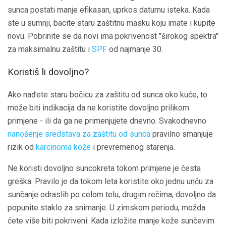
sunca postati manje efikasan, uprkos datumu isteka. Kada
ste u sumnji, bacite staru zaštitnu masku koju imate i kupite
novu. Pobrinite se da novi ima pokrivenost "širokog spektra"
za maksimalnu zaštitu i
SPF
od najmanje 30.
Koristiš li dovoljno?
Ako nađete staru bočicu za zaštitu od sunca oko kuće, to
može biti indikacija da ne koristite dovoljno prilikom
primjene - ili da ga ne primenjujete dnevno. Svakodnevno
nanošenje sredstava za zaštitu od sunca
pravilno smanjuje
rizik od
karcinoma kože
i prevremenog starenja.
Ne koristi dovoljno suncokreta tokom primjene je česta
greška. Pravilo je da tokom leta koristite oko jednu unču za
sunčanje odraslih po celom telu, drugim rečima, dovoljno da
popunite staklo za snimanje. U zimskom periodu, možda
ćete više biti pokriveni. Kada izložite manje kože sunčevim