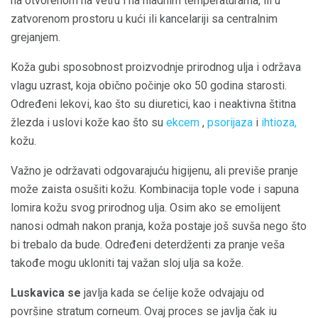
na otvorenom na vetru i na hladnim temperaturama, ili u
zatvorenom prostoru u kući ili kancelariji sa centralnim
grejanjem.
Koža gubi sposobnost proizvodnje prirodnog ulja i održava
vlagu uzrast, koja obično počinje oko 50 godina starosti.
Određeni lekovi, kao što su diuretici, kao i neaktivna štitna
žlezda i uslovi kože kao što su
ekcem
,
psorijaza
i
ihtioza,
kožu.
Važno je održavati odgovarajuću higijenu, ali previše pranje
može zaista osušiti kožu. Kombinacija tople vode i sapuna
lomira kožu svog prirodnog ulja. Osim ako se emolijent
nanosi odmah nakon pranja, koža postaje još suvša nego što
bi trebalo da bude. Određeni deterdženti za pranje veša
takođe mogu ukloniti taj važan sloj ulja sa kože.
Luskavica se
javlja kada se ćelije kože odvajaju od
površine stratum corneum. Ovaj proces se javlja čak iu