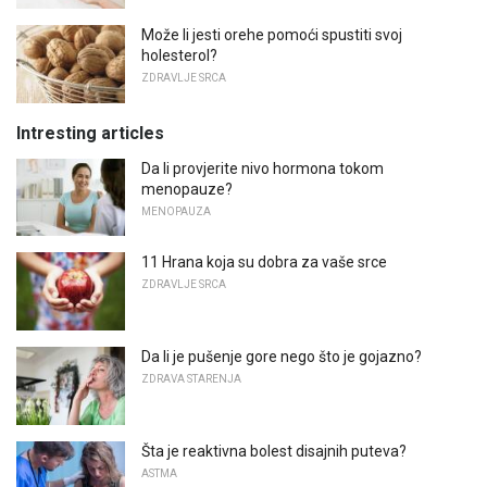
Može li jesti orehe pomoći spustiti svoj
holesterol?
ZDRAVLJE SRCA
Intresting articles
Da li provjerite nivo hormona tokom
menopauze?
MENOPAUZA
11 Hrana koja su dobra za vaše srce
ZDRAVLJE SRCA
Da li je pušenje gore nego što je gojazno?
ZDRAVA STARENJA
Šta je reaktivna bolest disajnih puteva?
ASTMA