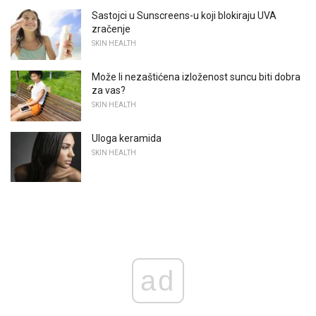
Sastojci u Sunscreens-u koji blokiraju UVA
zračenje
SKIN HEALTH
Može li nezaštićena izloženost suncu biti dobra
za vas?
SKIN HEALTH
Uloga keramida
SKIN HEALTH
ad