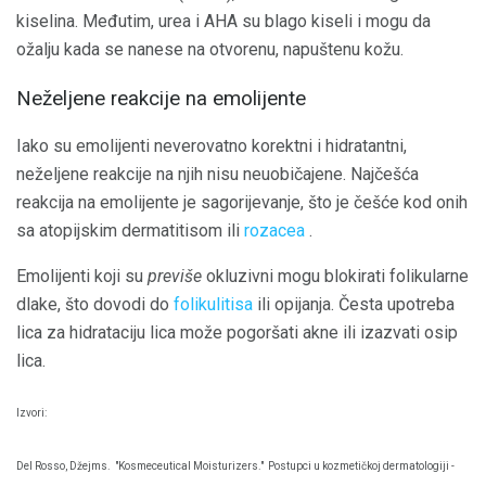
kiselina. Međutim, urea i AHA su blago kiseli i mogu da
ožalju kada se nanese na otvorenu, napuštenu kožu.
Neželjene reakcije na emolijente
Iako su emolijenti neverovatno korektni i hidratantni,
neželjene reakcije na njih nisu neuobičajene. Najčešća
reakcija na emolijente je sagorijevanje, što je češće kod onih
sa atopijskim dermatitisom ili
rozacea
.
Emolijenti koji su
previše
okluzivni mogu blokirati folikularne
dlake, što dovodi do
folikulitisa
ili opijanja. Česta upotreba
lica za hidrataciju lica može pogoršati akne ili izazvati osip
lica.
Izvori:
Del Rosso, Džejms.
"Kosmeceutical Moisturizers."
Postupci u kozmetičkoj dermatologiji -