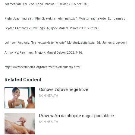
Kozmetičari.
Ed.
Zoe Diana Draelos.
Elsevier, 2005. 99-102.
Fluhr, Joachim, i sar.
"Klinički efekti smetnji na kožu".
Moisturizacija kože.
Ed.
James J.
Leyden i Anthony V. Rawlings.
Njujork: Marcel Dekker, 2002. 222-243.
Johnson, Anthony.
"Market za vlaženje kože."
Moisturizacija kože.
Ed.
James J. Leyden i
Anthony V. Rawlings.
Njujork: Marcel Dekker, 2002. 7-16.
http://www.dermnetnz.org/treatments/emollients.html
Related Content
Osnove zdrave nege kože
SKIN HEALTH
Pravi način da obrijate noge i podlaktice
SKIN HEALTH