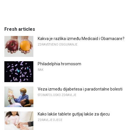
Fresh articles
Kakva je razlika između Medicaid i Obamacare?
ZDRAVSTVENO OSIGURANJE
Philadelphia hromosom
RAK
Veza između dijabetesa i paradontalne bolesti
STOMATOLOŠKO ZDRAVLJE
Kako lakše tablete gutljaj lakše za djecu
ZDRAVLJE DJECE