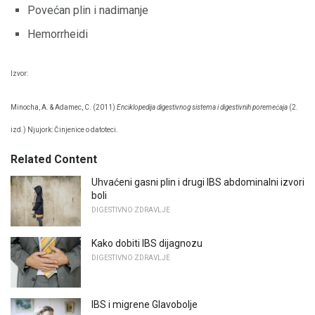
Povećan plin i nadimanje
Hemorrheidi
Izvor:
Minocha, A. & Adamec, C. (2011)
Enciklopedija digestivnog sistema i digestivnih poremećaja
(2.
izd.) Njujork: Činjenice o datoteci.
Related Content
Uhvaćeni gasni plin i drugi IBS abdominalni izvori
boli
DIGESTIVNO ZDRAVLJE
Kako dobiti IBS dijagnozu
DIGESTIVNO ZDRAVLJE
IBS i migrene Glavobolje