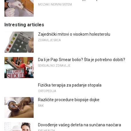
MOZAK I NERVNI SISTEM
Intresting articles
Zajednički mitovi o visokom holesterolu
ZDRAVLJE SRCA
Da li je Pap Smear bolio? Šta je potrebno dobiti?
SEKSUALNO ZDRAVLJE
Fizička terapija za padanje stopala
ORTOPEDIJA
Različite procedure biopsije dojke
RAK
Dovođenje vašeg deteta na sunčana naočara
EYE HEALTH