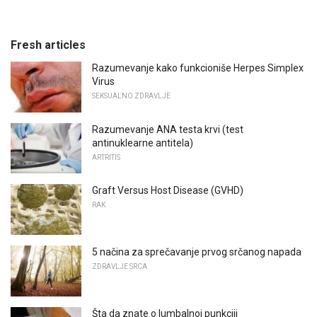
Fresh articles
Razumevanje kako funkcioniše Herpes Simplex
Virus
SEKSUALNO ZDRAVLJE
Razumevanje ANA testa krvi (test
antinuklearne antitela)
ARTRITIS
Graft Versus Host Disease (GVHD)
RAK
5 načina za sprečavanje prvog srčanog napada
ZDRAVLJE SRCA
Šta da znate o lumbalnoj punkciji