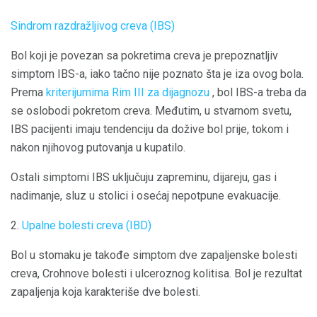
Sindrom razdražljivog creva (IBS)
Bol koji je povezan sa pokretima creva je prepoznatljiv
simptom IBS-a, iako tačno nije poznato šta je iza ovog bola.
Prema
kriterijumima Rim III za dijagnozu
, bol IBS-a treba da
se oslobodi pokretom creva. Međutim, u stvarnom svetu,
IBS pacijenti imaju tendenciju da dožive bol prije, tokom i
nakon njihovog putovanja u kupatilo.
Ostali simptomi IBS uključuju zapreminu, dijareju, gas i
nadimanje, sluz u stolici i osećaj nepotpune evakuacije.
2.
Upalne bolesti creva (IBD)
Bol u stomaku je takođe simptom dve zapaljenske bolesti
creva, Crohnove bolesti i ulceroznog kolitisa. Bol je rezultat
zapaljenja koja karakteriše dve bolesti.