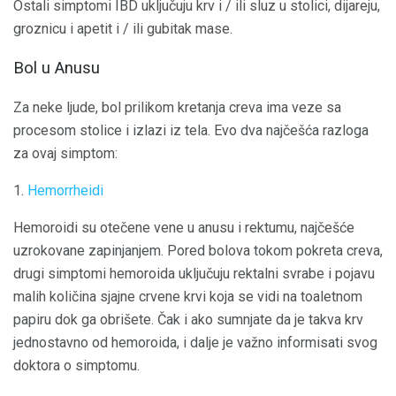
Ostali simptomi IBD uključuju krv i / ili sluz u stolici, dijareju,
groznicu i apetit i / ili gubitak mase.
Bol u Anusu
Za neke ljude, bol prilikom kretanja creva ima veze sa
procesom stolice i izlazi iz tela. Evo dva najčešća razloga
za ovaj simptom:
1.
Hemorrheidi
Hemoroidi su otečene vene u anusu i rektumu, najčešće
uzrokovane zapinjanjem. Pored bolova tokom pokreta creva,
drugi simptomi hemoroida uključuju rektalni svrabe i pojavu
malih količina sjajne crvene krvi koja se vidi na toaletnom
papiru dok ga obrišete. Čak i ako sumnjate da je takva krv
jednostavno od hemoroida, i dalje je važno informisati svog
doktora o simptomu.