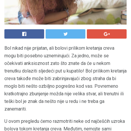
Bol nikad nije prijatan, ali bolovi prilikom kretanja creva
mogu biti posebno uznemirujući. Za jedno, može se
očekivati ​​anksioznost zato što znate da će u nekom
trenutku dolaziti sljedeći put u kupatilo! Bol prilikom kretanja
creva takođe može biti zabrinjavajući zbog straha da bi
moglo biti nešto ozbiljno pogrešno kod vas. Povremeno
kratkotrajno zbunjenje možda nije velika stvar, ali trenutni ili
teški bol je znak da nešto nije u redu i ne treba ga
zanemariti.
U ovom pregledu ćemo razmotriti neke od najčešćih uzroka
bolova tokom kretanja creva. Međutim, nemojte sami