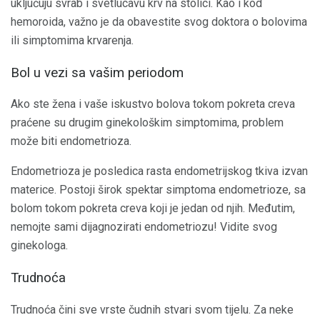
uključuju svrab i svetlucavu krv na stolici. Kao i kod
hemoroida, važno je da obavestite svog doktora o bolovima
ili simptomima krvarenja.
Bol u vezi sa vašim periodom
Ako ste žena i vaše iskustvo bolova tokom pokreta creva
praćene su drugim ginekološkim simptomima, problem
može biti endometrioza.
Endometrioza je posledica rasta endometrijskog tkiva izvan
materice. Postoji širok spektar simptoma endometrioze, sa
bolom tokom pokreta creva koji je jedan od njih. Međutim,
nemojte sami dijagnozirati endometriozu! Vidite svog
ginekologa.
Trudnoća
Trudnoća čini sve vrste čudnih stvari svom tijelu. Za neke