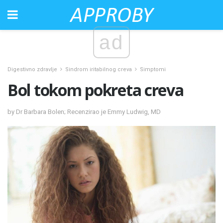
ad
Digestivno zdravlje
Sindrom iritabilnog creva
Simptomi
Bol tokom pokreta creva
by Dr Barbara Bolen; Recenzirao je Emmy Ludwig, MD