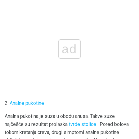
ad
2.
Analne pukotine
Analna pukotina je suza u obodu anusa. Takve suze
najčešće su rezultat prolaska
tvrde stolice
. Pored bolova
tokom kretanja creva, drugi simptomi analne pukotine