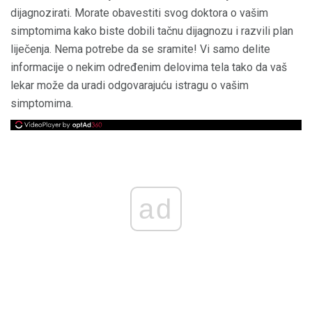
dijagnozirati. Morate obavestiti svog doktora o vašim
simptomima kako biste dobili tačnu dijagnozu i razvili plan
liječenja. Nema potrebe da se sramite! Vi samo delite
informacije o nekim određenim delovima tela tako da vaš
lekar može da uradi odgovarajuću istragu o vašim
simptomima.
ad