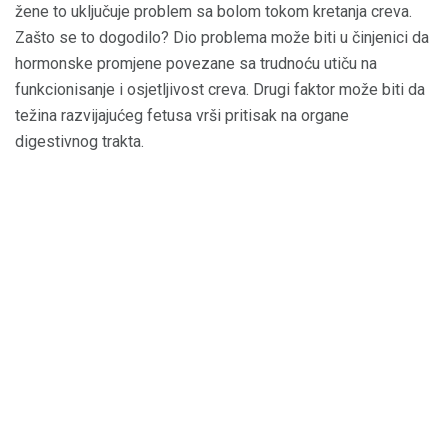
žene to uključuje problem sa bolom tokom kretanja creva.
Zašto se to dogodilo? Dio problema može biti u činjenici da
hormonske promjene povezane sa trudnoću utiču na
funkcionisanje i osjetljivost creva. Drugi faktor može biti da
težina razvijajućeg fetusa vrši pritisak na organe
digestivnog trakta.