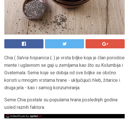
Chia (
Salvia hispanica L
) je vrsta biljke koja je član porodice
mente i uglavnom se gaji u zemljama kao što su Kolumbija i
Gvatemala. Seme koje se dobija od ove biljke se obično
koristi u mnogim vrstama hrane - uključujući hleb, žitarice i
druga jela - kao i samog konzumiranja.
Seme Chia postale su popularna hrana poslednjih godina
usled raznih faktora.