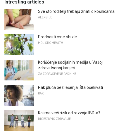
Intresting articles
Sve što roditelji trebaju znati o košnicama
ALERGIJE
Prednosti crne ribizle
HOLISTIC HEALTH
Korišćenje socijalnih medija u Vašoj
zdravstvenoj karijeri
ZA ZDRAVSTVENE RADNIKE
Rak pluća bez lečenja: Šta očekivati
RAK
Ko ima veći rizik od razvoja IBD-a?
DIGESTIVNO ZDRAVLJE