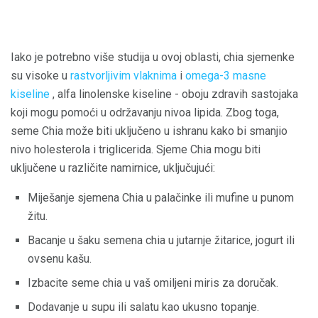
Iako je potrebno više studija u ovoj oblasti, chia sjemenke
su visoke u
rastvorljivim
vlaknima
i
omega-3 masne
kiseline
, alfa linolenske kiseline - oboju zdravih sastojaka
koji mogu pomoći u održavanju nivoa lipida. Zbog toga,
seme Chia može biti uključeno u ishranu kako bi smanjio
nivo holesterola i triglicerida. Sjeme Chia mogu biti
uključene u različite namirnice, uključujući:
Miješanje sjemena Chia u palačinke ili mufine u punom
žitu.
Bacanje u šaku semena chia u jutarnje žitarice, jogurt ili
ovsenu kašu.
Izbacite seme chia u vaš omiljeni miris za doručak.
Dodavanje u supu ili salatu kao ukusno topanje.