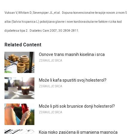
Vuksan V, Whitam D, Sievenpiper JL, et al.
Dopuna konvencionalne terapije novom zrnom S
alba (Salvia hispanica L) poboljšava glavne i nove kardiovaskularne faktore rizika kod
dijabetesa tipa 2.
Diabetes Care 2007; 30: 2804-2811.
Related Content
Osnove trans masnih kiselina i srca
ZDRAVLJE SRCA
Može li kafa spustiti svoj holesterol?
ZDRAVLJE SRCA
Može li piti sok brusnice donji holesterol?
ZDRAVLJE SRCA
Koja nisko zasićena ili smanjena masnoća