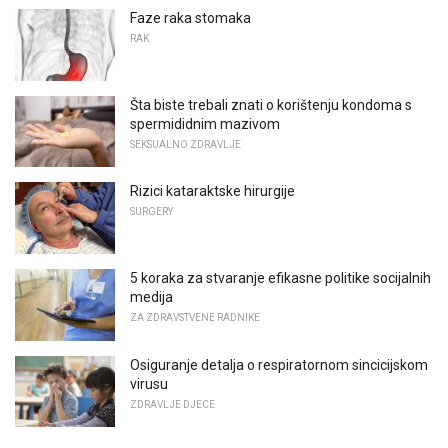
Faze raka stomaka
RAK
Šta biste trebali znati o korištenju kondoma s
spermididnim mazivom
SEKSUALNO ZDRAVLJE
Rizici kataraktske hirurgije
SURGERY
5 koraka za stvaranje efikasne politike socijalnih
medija
ZA ZDRAVSTVENE RADNIKE
Osiguranje detalja o respiratornom sincicijskom
virusu
ZDRAVLJE DJECE