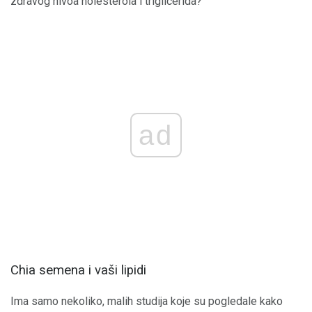
zdravog nivoa holesterola i triglicerida?
ad
Chia semena i vaši lipidi
Ima samo nekoliko, malih studija koje su pogledale kako