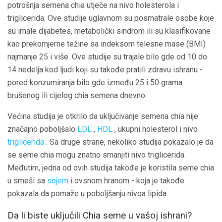
potrošnja semena chia utječe na nivo holesterola i
triglicerida. Ove studije uglavnom su posmatrale osobe koje
su imale dijabetes, metabolički sindrom ili su klasifikovane
kao prekomjerne težine sa indeksom telesne mase (BMI)
najmanje 25 i više. Ove studije su trajale bilo gde od 10 do
14 nedelja kod ljudi koji su takođe pratili zdravu ishranu -
pored konzumiranja bilo gde između 25 i 50 grama
brušenog ili cijelog chia semena dnevno.
Većina studija je otkrilo da uključivanje semena chia nije
značajno poboljšalo
LDL
,
HDL
, ukupni holesterol i nivo
triglicerida
. Sa druge strane, nekoliko studija pokazalo je da
se seme chia mogu znatno smanjiti nivo triglicerida.
Međutim, jedna od ovih studija takođe je koristila seme chia
u smeši sa
sojem
i ovsnom hranom - koja je takođe
pokazala da pomaže u poboljšanju nivoa lipida.
Da li biste uključili Chia seme u vašoj ishrani?