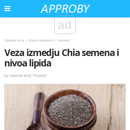
ad
Zdravlje srca
Visok holesterol
Ishrana
Veza izmedju Chia semena i
nivoa lipida
by Jennifer Moll, PharmD