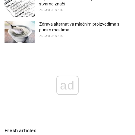
stvarno znači
ZDRAVLJE SRCA
Zdrava alternativa mlečnim proizvodima s
punim mastima
ZDRAVLJE SRCA
ad
Fresh articles