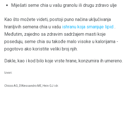
Miješati seme chia u vašu granolu ili drugu zdravo ulje
Kao što možete videti, postoji puno načina uključivanja
hranljivih semena chia u vašu
ishranu koja smanjuje lipid
.
Međutim, zajedno sa zdravim sadržajem masti koje
poseduju, seme chia su takođe malo visoke u kalorijama -
pogotovo ako koristite veliki broj njih.
Dakle, kao i kod bilo koje vrste hrane, konzumira ih umereno.
Izvori:
Chicco AG, D'Alessandro ME, Hein GJ i dr.