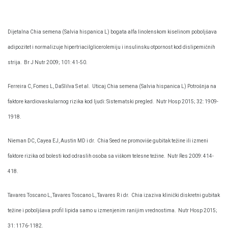
Dijetalna Chia semena (Salvia hispanica L) bogata alfa linolenskom kiselinom poboljšava
adipozitet i normalizuje hipertriacilglicerolemiju i insulinsku otpornost kod dislipemičnih
strija.
Br J Nutr 2009; 101: 41-50.
Ferreira C, Fomes L, DaSlilva S et al.
Uticaj Chia semena (Salvia hispanica L) Potrošnja na
faktore kardiovaskularnog rizika kod ljudi: Sistematski pregled.
Nutr Hosp 2015; 32: 1909-
1918.
Nieman DC, Cayea EJ, Austin MD i dr.
Chia Seed ne promoviše gubitak težine ili izmeni
faktore rizika od bolesti kod odraslih osoba sa viškom telesne težine.
Nutr Res 2009: 414-
418.
Tavares Toscano L, Tavares Toscano L, Tavares R i dr.
Chia izaziva klinički diskretni gubitak
težine i poboljšava profil lipida samo u izmenjenim ranijim vrednostima.
Nutr Hosp 2015;
31: 1176-1182.