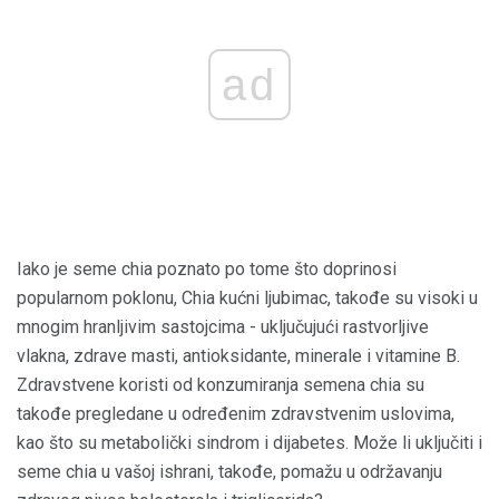
ad
Iako je seme chia poznato po tome što doprinosi
popularnom poklonu, Chia kućni ljubimac, takođe su visoki u
mnogim hranljivim sastojcima - uključujući rastvorljive
vlakna, zdrave masti, antioksidante, minerale i vitamine B.
Zdravstvene koristi od konzumiranja semena chia su
takođe pregledane u određenim zdravstvenim uslovima,
kao što su metabolički sindrom i dijabetes. Može li uključiti i
seme chia u vašoj ishrani, takođe, pomažu u održavanju