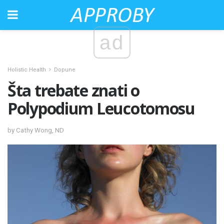
ad
Holistic Health
Dopune
Šta trebate znati o
Polypodium Leucotomosu
by Cathy Wong, ND