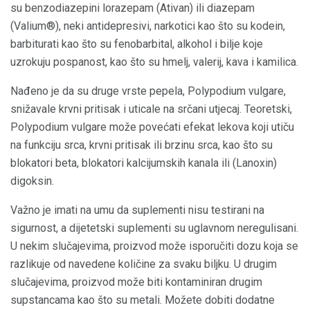
su benzodiazepini lorazepam (Ativan) ili diazepam
(Valium®), neki antidepresivi, narkotici kao što su kodein,
barbiturati kao što su fenobarbital, alkohol i bilje koje
uzrokuju pospanost, kao što su hmelj, valerij, kava i kamilica.
Nađeno je da su druge vrste pepela, Polypodium vulgare,
snižavale krvni pritisak i uticale na srčani utjecaj. Teoretski,
Polypodium vulgare može povećati efekat lekova koji utiču
na funkciju srca, krvni pritisak ili brzinu srca, kao što su
blokatori beta, blokatori kalcijumskih kanala ili (Lanoxin)
digoksin.
Važno je imati na umu da suplementi nisu testirani na
sigurnost, a dijetetski suplementi su uglavnom neregulisani.
U nekim slučajevima, proizvod može isporučiti dozu koja se
razlikuje od navedene količine za svaku biljku. U drugim
slučajevima, proizvod može biti kontaminiran drugim
supstancama kao što su metali. Možete dobiti dodatne