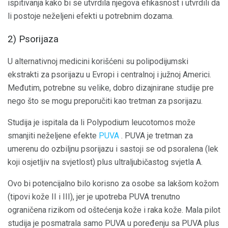
ispitivanja kako bi se utvrdila njegova efikasnost i utvrdili da
li postoje neželjeni efekti u potrebnim dozama.
2) Psorijaza
U alternativnoj medicini korišćeni su polipodijumski
ekstrakti za psorijazu u Evropi i centralnoj i južnoj Americi.
Međutim, potrebne su velike, dobro dizajnirane studije pre
nego što se mogu preporučiti kao tretman za psorijazu.
Studija je ispitala da li Polypodium leucotomos može
smanjiti neželjene efekte
PUVA
. PUVA je tretman za
umerenu do ozbiljnu psorijazu i sastoji se od psoralena (lek
koji osjetljiv na svjetlost) plus ultraljubičastog svjetla A.
Ovo bi potencijalno bilo korisno za osobe sa lakšom kožom
(tipovi kože II i III), jer je upotreba PUVA trenutno
ograničena rizikom od oštećenja kože i raka kože. Mala pilot
studija je posmatrala samo PUVA u poređenju sa PUVA plus