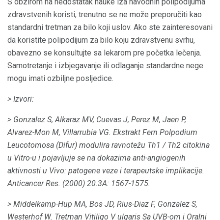
S obzirom na nedostatak nauke iza navodnih polipodijuma
zdravstvenih koristi, trenutno se ne može preporučiti kao
standardni tretman za bilo koji uslov. Ako ste zainteresovani
da koristite polipodijum za bilo koju zdravstvenu svrhu,
obavezno se konsultujte sa lekarom pre početka lečenja.
Samotretanje i izbjegavanje ili odlaganje standardne nege
mogu imati ozbiljne posljedice.
> Izvori:
> Gonzalez S, Alkaraz MV, Cuevas J, Perez M, Jaen P,
Alvarez-Mon M, Villarrubia VG.
Ekstrakt Fern Polpodium
Leucotomosa (Difur) modulira ravnotežu Th1 / Th2 citokina
u Vitro-u i pojavljuje se na dokazima anti-angiogenih
aktivnosti u Vivo: patogene veze i terapeutske implikacije.
Anticancer Res.
(2000) 20.3A: 1567-1575.
> Middelkamp-Hup MA, Bos JD, Rius-Diaz F, Gonzalez S,
Westerhof W. Tretman Vitiligo V ulgaris Sa UVB-om i Oralni