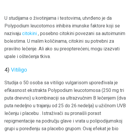
U studijama o životinjama i testovima, utvrđeno je da
Polypodium leucotomos inhibira imunske faktore koji se
nazivaju
citokini
, posebno citokini povezani sa autoimunim
bolestima. U malim količinama, citokini su potrebni za
pravilno lečenje. Ali ako su preopterećeni, mogu izazvati
upale i oštećenja tkiva.
4)
Vitiligo
Studija o 50 osoba sa vitiligo vulgarisom upoređivala je
efikasnost ekstrakta Polypodium leucotomosa (250 mg tri
puta dnevno) u kombinaciji sa ultrazvučnim B lečenjem (dva
puta nedeljno u trajanju od 25 do 26 nedelja) u užičnom UVB
lečenju i placebu . Istraživači su pronašli porast
repigmentacije na području glave i vrata u polipodijumskoj
grupi u poređenju sa placebo grupom. Ovaj efekat je bio