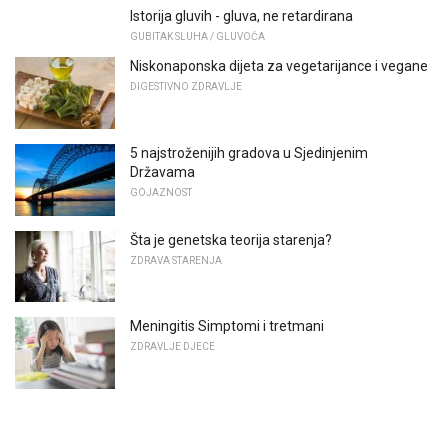
Istorija gluvih - gluva, ne retardirana
GUBITAK SLUHA / GLUVOĆA
Niskonaponska dijeta za vegetarijance i vegane
DIGESTIVNO ZDRAVLJE
5 najstroženijih gradova u Sjedinjenim
Državama
GOJAZNOST
Šta je genetska teorija starenja?
ZDRAVA STARENJA
Meningitis Simptomi i tretmani
ZDRAVLJE DJECE