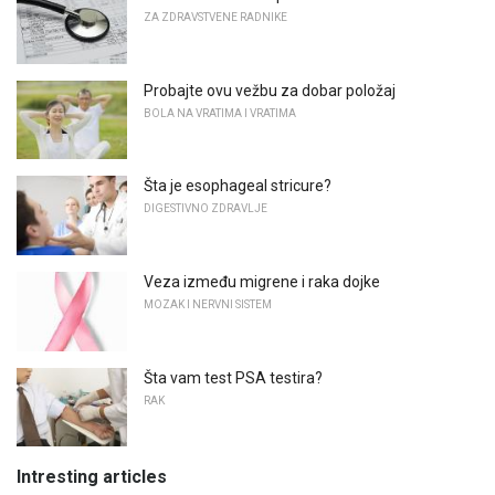
ZA ZDRAVSTVENE RADNIKE
Probajte ovu vežbu za dobar položaj
BOLA NA VRATIMA I VRATIMA
Šta je esophageal stricure?
DIGESTIVNO ZDRAVLJE
Veza između migrene i raka dojke
MOZAK I NERVNI SISTEM
Šta vam test PSA testira?
RAK
Intresting articles