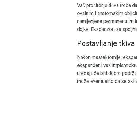
Vaš proširenje tkiva treba d
ovalnim i anatomskim oblicim
namijenjene permanentnim imp
dojke. Ekspanzori sa spoljn
Postavljanje tkiv
Nakon mastektomije, ekspand
ekspander i vaš implant okr
uređaja će biti dobro podrža
može eventualno da se skliz