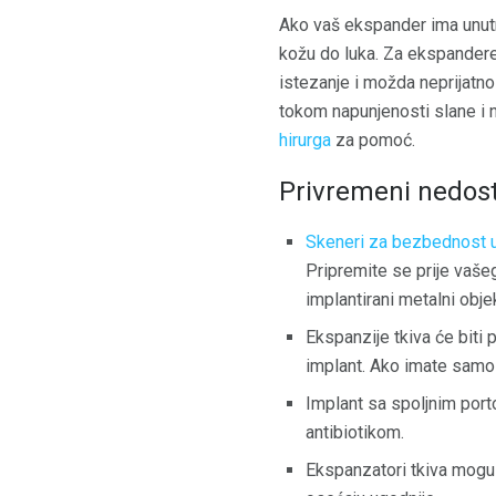
Ako vaš ekspander ima unutraš
kožu do luka. Za ekspandere 
istezanje i možda neprijatno
tokom napunjenosti slane i 
hirurga
za pomoć.
Privremeni nedost
Skeneri za bezbednost 
Pripremite se prije vašeg
implantirani metalni obj
Ekspanzije tkiva će biti
implant. Ako imate samo
Implant sa spoljnim port
antibiotikom.
Ekspanzatori tkiva mogu d