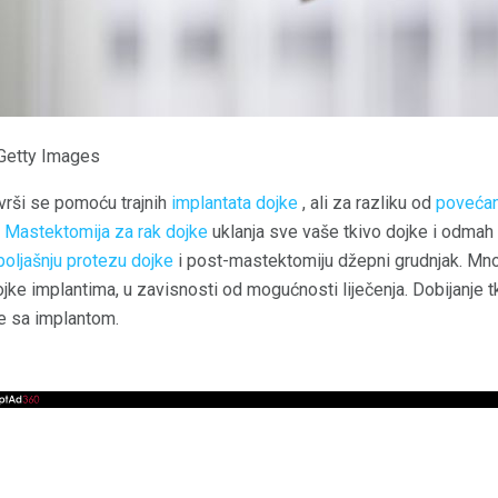
Getty Images
vrši se pomoću trajnih
implantata dojke
, ali za razliku od
povećan
.
Mastektomija za rak dojke
uklanja sve vaše tkivo dojke i odmah u
poljašnju protezu dojke
i post-mastektomiju džepni grudnjak. Mn
ojke implantima, u zavisnosti od mogućnosti liječenja. Dobijanje 
ke sa implantom.