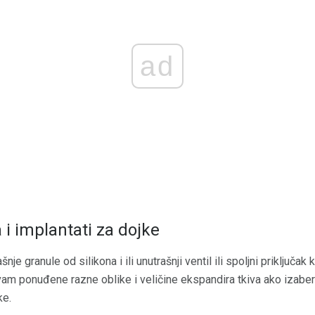
ad
 i implantati za dojke
šnje granule od silikona i ili unutrašnji ventil ili spoljni priključa
e vam ponuđene razne oblike i veličine ekspandira tkiva ako izabe
ke.