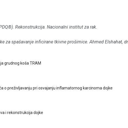
(PDQ®).
Rekonstrukcija.
Nacionalni institut za rak.
ke za spašavanje inficirane tkivne proširnice.
Ahmed Elshahat, dr
ija grudnog koša TRAM
ča o preživljavanju pri osvajanju inflamatornog karcinoma dojke
iva i rekonstrukcija dojke