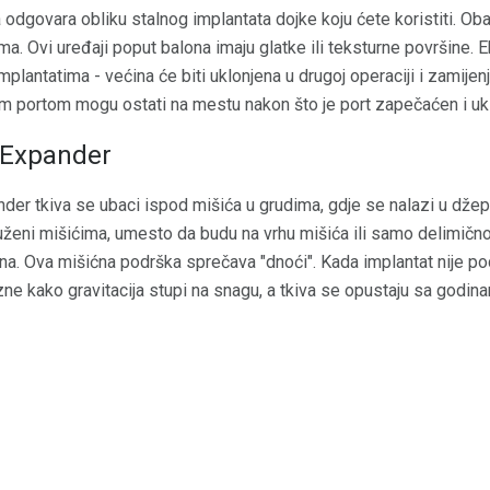
a odgovara obliku stalnog implantata dojke koju ćete koristiti. Ob
a. Ovi uređaji poput balona imaju glatke ili teksturne površine. E
lantatima - većina će biti uklonjena u drugoj operaciji i zamije
im portom mogu ostati na mestu nakon što je port zapečaćen i uk
a Expander
er tkiva se ubaci ispod mišića u grudima, gdje se nalazi u džepu
uženi mišićima, umesto da budu na vrhu mišića ili samo delimično
na. Ova mišićna podrška sprečava "dnoći". Kada implantat nije po
ne kako gravitacija stupi na snagu, a tkiva se opustaju sa godin