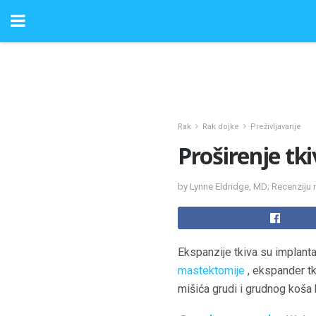
Rak
Rak dojke
Preživljavanje
Proširenje tki
by Lynne Eldridge, MD; Recenziju
Ekspanzije tkiva su implantab
mastektomije
, ekspander tk
mišića grudi i grudnog koša 