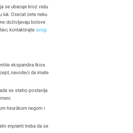
koja se ubacuje kroz vašu
u luk. Osećat ćete neku
ene doživljavaju bolove
avi, kontaktirajte
svog
tile ekspandira tkiva.
recept, navodeći da imate
ada se stalno postavlja
meni.
ućom hirurškom negom i
alni implanti treba da se