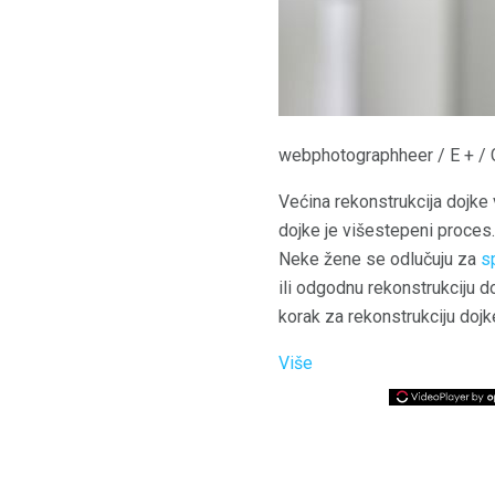
webphotographheer / E + / 
Većina rekonstrukcija dojke 
dojke je višestepeni proces
Neke žene se odlučuju za
s
ili odgodnu rekonstrukciju d
korak za rekonstrukciju doj
Više