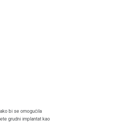
k kako bi se omogućila
rete grudni implantat kao