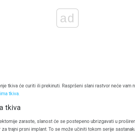
ad
nje tkiva će curiti ili prekinuti. Raspršeni slani rastvor neće vam
ima tkiva.
a tkiva
ktomije zaraste, slanost će se postepeno ubrizgavati u proširenj
or za trajni prsni implant. To se može učiniti tokom serije sastanak