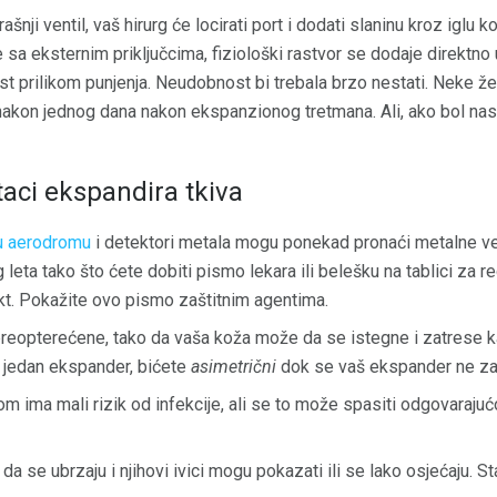
nji ventil, vaš hirurg će locirati port i dodati slaninu kroz iglu 
sa eksternim priključcima, fiziološki rastvor se dodaje direktno 
st prilikom punjenja. Neudobnost bi trebala brzo nestati. Neke ž
nakon jednog dana nakon ekspanzionog tretmana. Ali, ako bol nast
aci ekspandira tkiva
u aerodromu
i detektori metala mogu ponekad pronaći metalne ven
 leta tako što ćete dobiti pismo lekara ili belešku na tablici za 
ekt. Pokažite ovo pismo zaštitnim agentima.
 preopterećene, tako da vaša koža može da se istegne i zatrese k
 jedan ekspander, bićete
asimetrični
dok se vaš ekspander ne za
om ima mali rizik od infekcije, ali se to može spasiti odgovaraj
a se ubrzaju i njihovi ivici mogu pokazati ili se lako osjećaju. St