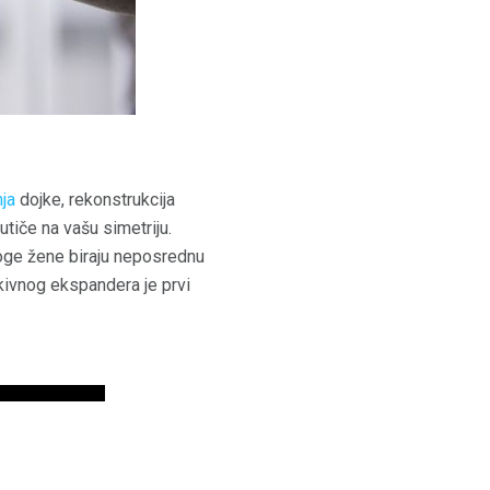
ja
dojke, rekonstrukcija
tiče na vašu simetriju.
oge žene biraju neposrednu
tkivnog ekspandera je prvi