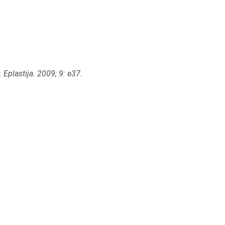
.
Eplastija.
2009;
9: e37.