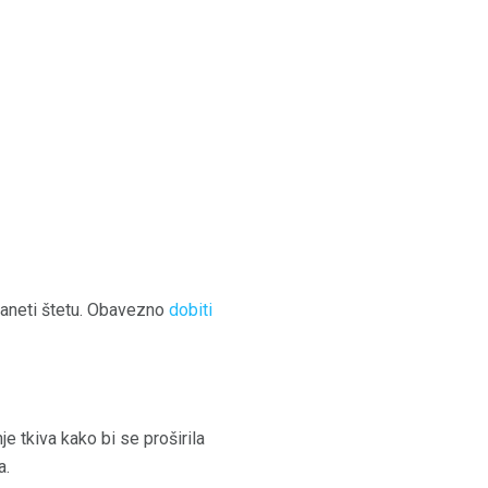
 naneti štetu. Obavezno
dobiti
e tkiva kako bi se proširila
a.