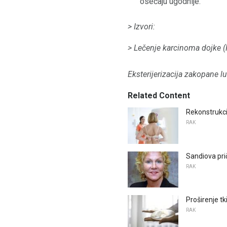
osećaju ugodnije.
> Izvori:
> Lečenje karcinoma dojke 
Eksterijerizacija zakopane lu
Related Content
Rekonstrukc
RAK
Sandiova pri
RAK
Proširenje tk
RAK