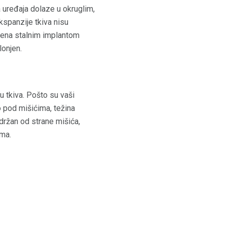
a uređaja dolaze u okruglim,
kspanzije tkiva nisu
njena stalnim implantom
lonjen.
 tkiva. Pošto su vaši
 pod mišićima, težina
držan od strane mišića,
ama.