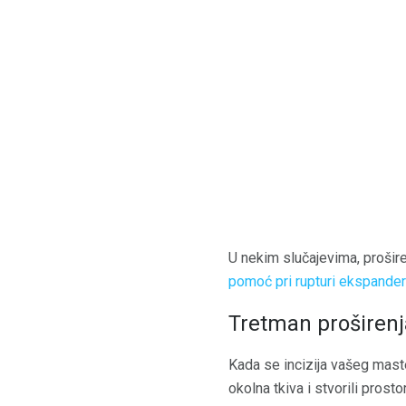
U nekim slučajevima, prošire
pomoć pri rupturi ekspander
Tretman proširenj
Kada se incizija vašeg maste
okolna tkiva i stvorili prost