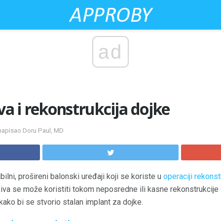
ad
va i rekonstrukcija dojke
 napisao Doru Paul, MD
ilni, prošireni balonski uređaji koji se koriste u
operaciji rekonst
iva se može koristiti tokom neposredne ili kasne rekonstrukcije 
kako bi se stvorio stalan implant za dojke.