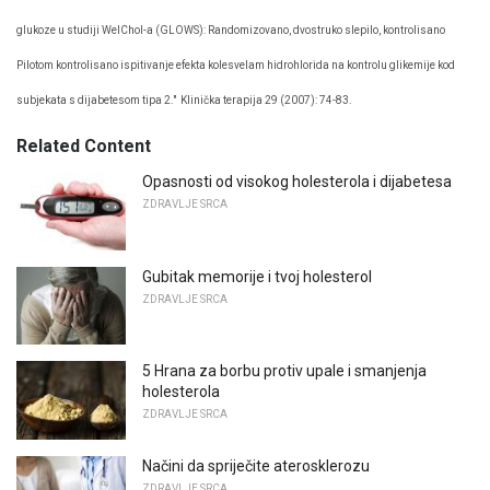
glukoze u studiji WelChol-a (GLOWS): Randomizovano, dvostruko slepilo, kontrolisano
Pilotom kontrolisano ispitivanje efekta kolesvelam hidrohlorida na kontrolu glikemije kod
subjekata s dijabetesom tipa 2."
Klinička terapija 29 (2007): 74-83.
Related Content
Opasnosti od visokog holesterola i dijabetesa
ZDRAVLJE SRCA
Gubitak memorije i tvoj holesterol
ZDRAVLJE SRCA
5 Hrana za borbu protiv upale i smanjenja
holesterola
ZDRAVLJE SRCA
Načini da spriječite aterosklerozu
ZDRAVLJE SRCA