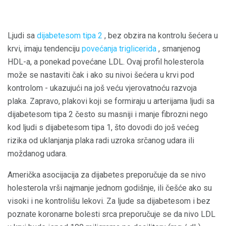
Ljudi sa
dijabetesom tipa 2
, bez obzira na kontrolu šećera u
krvi, imaju tendenciju
povećanja triglicerida
, smanjenog
HDL-a, a ponekad povećane LDL. Ovaj profil holesterola
može se nastaviti čak i ako su nivoi šećera u krvi pod
kontrolom - ukazujući na još veću vjerovatnoću razvoja
plaka. Zapravo, plakovi koji se formiraju u arterijama ljudi sa
dijabetesom tipa 2 često su masniji i manje fibrozni nego
kod ljudi s dijabetesom tipa 1, što dovodi do još većeg
rizika od uklanjanja plaka radi uzroka srčanog udara ili
moždanog udara.
Američka asocijacija za dijabetes preporučuje da se nivo
holesterola vrši najmanje jednom godišnje, ili češće ako su
visoki i ne kontrolišu lekovi. Za ljude sa dijabetesom i bez
poznate koronarne bolesti srca preporučuje se da nivo LDL