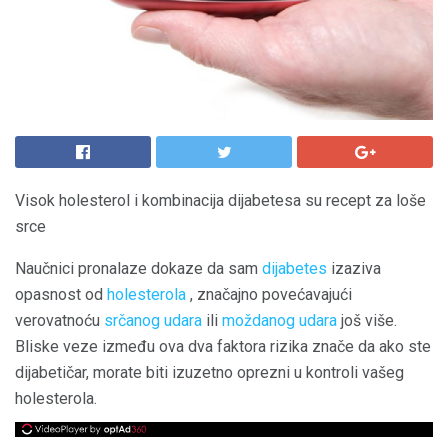
Visok holesterol i kombinacija dijabetesa su recept za loše
srce
Naučnici pronalaze dokaze da sam
dijabetes
izaziva
opasnost od
holesterola
, značajno povećavajući
verovatnoću
srčanog udara
ili
moždanog udara
još više.
Bliske veze između ova dva faktora rizika znače da ako ste
dijabetičar, morate biti izuzetno oprezni u kontroli vašeg
holesterola.