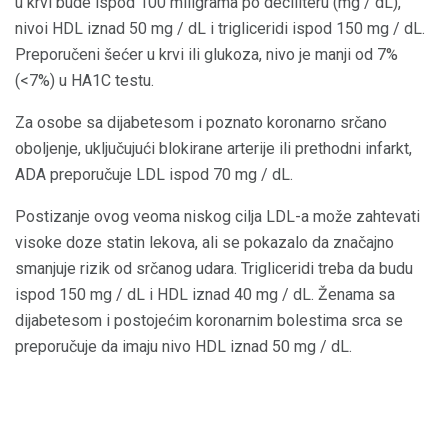
u krvi bude ispod 100 miligrama po deciliteru (mg / dL),
nivoi HDL iznad 50 mg / dL i trigliceridi ispod 150 mg / dL.
Preporučeni šećer u krvi ili glukoza, nivo je manji od 7%
(<7%) u HA1C testu.
Za osobe sa dijabetesom i poznato koronarno srčano
oboljenje, uključujući blokirane arterije ili prethodni infarkt,
ADA preporučuje LDL ispod 70 mg / dL.
Postizanje ovog veoma niskog cilja LDL-a može zahtevati
visoke doze statin lekova, ali se pokazalo da značajno
smanjuje rizik od srčanog udara. Trigliceridi treba da budu
ispod 150 mg / dL i HDL iznad 40 mg / dL. Ženama sa
dijabetesom i postojećim koronarnim bolestima srca se
preporučuje da imaju nivo HDL iznad 50 mg / dL.