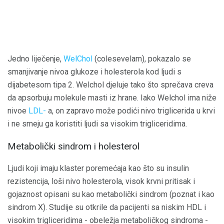
Jedno liječenje,
WelChol
(colesevelam), pokazalo se
smanjivanje nivoa glukoze i holesterola kod ljudi s
dijabetesom tipa 2. Welchol djeluje tako što sprečava creva
da apsorbuju molekule masti iz hrane. Iako Welchol ima niže
nivoe
LDL-
a, on zapravo može podići nivo triglicerida u krvi
i ne smeju ga koristiti ljudi sa visokim trigliceridima.
Metabolički sindrom i holesterol
Ljudi koji imaju klaster poremećaja kao što su insulin
rezistencija, loši nivo holesterola, visok krvni pritisak i
gojaznost opisani su kao metabolički sindrom (poznat i kao
sindrom X). Studije su otkrile da pacijenti sa niskim HDL i
visokim trigliceridima - obeležja metaboličkog sindroma -