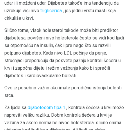
udar ili moždani udar. Dijabetes takođe ima tendenciju da
uzrokuje viši nivo
triglicerida
, još jednu vrstu masti koja
cirkuliše u krvi.
Slično tome, visok holesterol takođe može biti prediktor
dijabetesa; povišeni nivo holesterola često se vidi kod ljudi
sa otpornošću na insulin, čak i pre nego što su razvili
potpuno dijabetes. Kada nivo LDL počinje da penje,
stručnjaci preporučuju da posvete pažnju kontroli šećera u
krvi i započnu dijetu i režim vežbanja kako bi sprečili
dijabetes i kardiovaskularne bolesti.
Ovo je posebno važno ako imate porodičnu istoriju bolesti
srca.
Za ljude sa
dijabetesom tipa 1
, kontrola šećera u krvi može
napraviti veliku razliku. Dobra kontrola šećera u krvi je
vezana za skoro normalne nivoe holesterola, slično onima