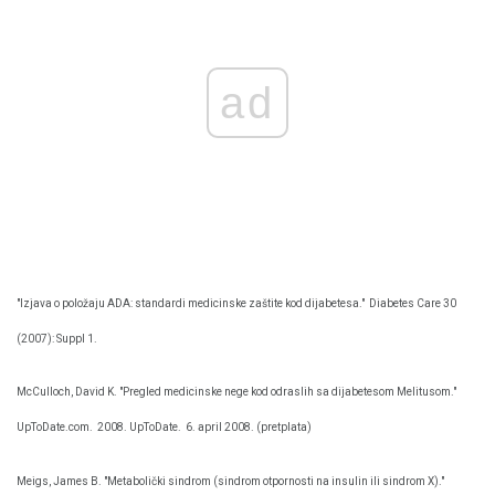
ad
"Izjava o položaju ADA: standardi medicinske zaštite kod dijabetesa."
Diabetes Care 30
(2007): Suppl 1.
McCulloch, David K. "Pregled medicinske nege kod odraslih sa dijabetesom Melitusom."
UpToDate.com.
2008. UpToDate.
6. april 2008. (pretplata)
Meigs, James B. "Metabolički sindrom (sindrom otpornosti na insulin ili sindrom X)."