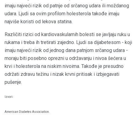
imaju najveći rizik od patnje od srčanog udara ili moždanog
udara. Ljudi sa ovim profilom holesterola takođe imaju
najviše koristi od lekova statina.
Različiti rizici od kardiovaskularnih bolesti se javljaju ruku u
rukama i treba ih tretirati zajedno. Ljudi sa dijabetesom - koji
imaju najveći rizik od jednog dana patnjom srčanog udara -
moraju biti posebno oprezni u održavanju i nivoa šećera u
krvi i holesterola na niskim nivoima. Takođe je presudno
održati zdravu težinu i nizak krvni pritisak i izbjegavati
pušenje.
Izvori:
American Diabetes Association.