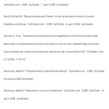
UpToDate.com.
2008. UpToDate.
7. april 2008. (pretplata)
Nesto, Richard W. "Rasprostranjenost i faktori rizika za koronarnu bolest srca kod
dijabetesa melitusa."
UpToDate.com.
2008. UpToDate.
6. april 2008. (pretplata)
Pyorala, K., et al.
"Smanjenje kardiovaskularnih događaja od strane Simvastatina kod
bolesnika sa nondibatičnom koronarnom bolesti srca sa i bez metaboličkog sindroma:
analize podgrupe studije preživljavanja skandinavske simvastatine (4S)."
Dijabetes Care
27 (2004): 1735-40.
Rosenson, Robert S. "Pregled lečenja hiperholesterolemije."
UpToDate.com.
2008. UpToDate.
30 ožujak 2008 (pretplata)
Rosenson, Robert S. "Sekundarni uzroci dislipidemije."
UpToDate.com.
2008. UpToDate.
26.
april 2008. (pretplata)