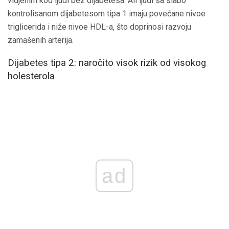
vidjenim kod ljudi bez dijabetesa. Ali ljudi sa slabo
kontrolisanom dijabetesom tipa 1 imaju povećane nivoe
triglicerida i niže nivoe HDL-a, što doprinosi razvoju
zamašenih arterija.
Dijabetes tipa 2: naročito visok rizik od visokog
holesterola
ad