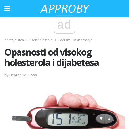
ad
Zdravlje srca
Visok holesterol
Podrška i savladavanje
Opasnosti od visokog
holesterola i dijabetesa
by Heather M. Ross