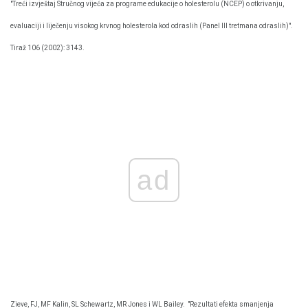
"Treći izvještaj Stručnog vijeća za programe edukacije o holesterolu (NCEP) o otkrivanju,
evaluaciji i liječenju visokog krvnog holesterola kod odraslih (Panel III tretmana odraslih)".
Tiraž 106 (2002): 3143.
ad
Zieve, FJ, MF Kalin, SL Schewartz, MR Jones i WL Bailey.
"Rezultati efekta smanjenja