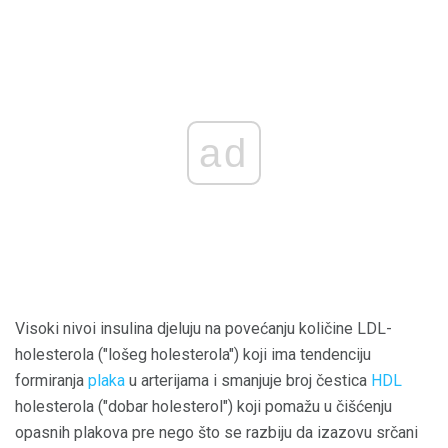
ad
Visoki nivoi insulina djeluju na povećanju količine LDL-
holesterola ("lošeg holesterola") koji ima tendenciju
formiranja
plaka
u arterijama i smanjuje broj čestica
HDL
holesterola ("dobar holesterol") koji pomažu u čišćenju
opasnih plakova pre nego što se razbiju da izazovu srčani