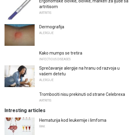
Ergonomske olovke, olovke, markeri za ljude sa
artritisom
ARTRITIS
Dermografija
ALERGIJE
Kako mumps se tretira
INFECTIOUS DISEASES
Sprečavanje alergije na hranu od razvoja u
vašem detetu
ALERGIJE
Trombociti nisu prekinuti od strane Celebrexa
ARTRITIS
Intresting articles
Hematurija kod leukemije i limfoma
RAK