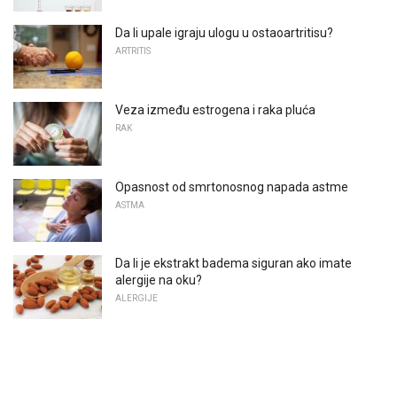
Da li upale igraju ulogu u ostaoartritisu?
ARTRITIS
Veza između estrogena i raka pluća
RAK
Opasnost od smrtonosnog napada astme
ASTMA
Da li je ekstrakt badema siguran ako imate
alergije na oku?
ALERGIJE