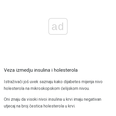
ad
Veza izmedju insulina i holesterola
Istraživači još uvek saznaju kako dijabetes mijenja nivo
holesterola na mikroskopskom ćelijskom nivou.
Oni znaju da visoki nivoi insulina u krvi imaju negativan
utjecaj na broj čestica holesterola u krvi.