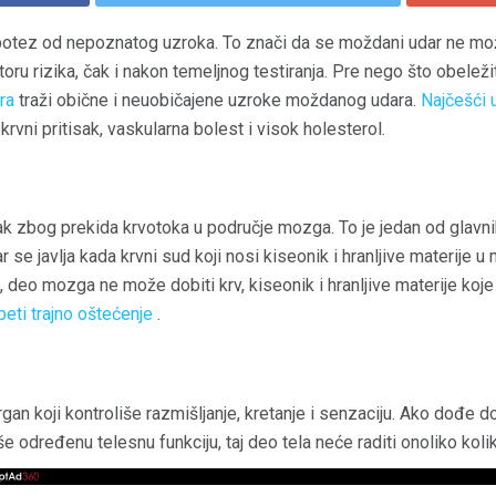
potez od nepoznatog uzroka. To znači da se moždani udar ne mož
oru rizika, čak i nakon temeljnog testiranja. Pre nego što obeleži
ra
traži obične i neuobičajene uzroke moždanog udara.
Najčešći 
 krvni pritisak, vaskularna bolest i visok holesterol.
zbog prekida krvotoka u područje mozga. To je jedan od glavnih 
se javlja kada krvni sud koji nosi kiseonik i hranljive materije u
i, deo mozga ne može dobiti krv, kiseonik i hranljive materije koje 
peti trajno oštećenje
.
an koji kontroliše razmišljanje, kretanje i senzaciju. Ako dođe d
še određenu telesnu funkciju, taj deo tela neće raditi onoliko kolik