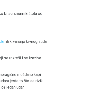
o bi se smanjila šteta od
dar
ili krvarenje krvnog suda
i se razreši i ne izaziva
hemoragične moždane kapi.
dara jeste to što se rizik
još jedan udar.