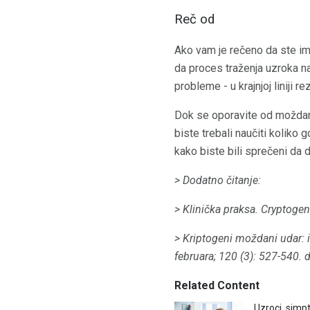
Reč od
Ako vam je rečeno da ste ima
da proces traženja uzroka 
probleme - u krajnjoj liniji r
Dok se oporavite od moždano
biste trebali naučiti koliko
kako biste bili sprečeni da d
> Dodatno čitanje:
> Klinička praksa.
Cryptogeni
> Kriptogeni moždani udar: i
februara; 120 (3): 527-540.
d
Related Content
Uzroci, simp