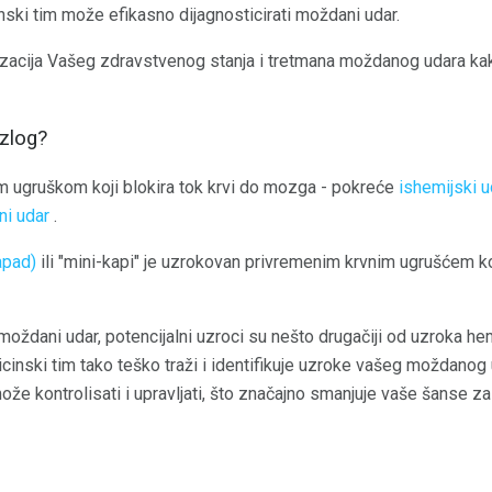
ski tim može efikasno dijagnosticirati moždani udar.
lizacija Vašeg zdravstvenog stanja i tretmana moždanog udara kak
azlog?
im ugruškom koji blokira tok krvi do mozga - pokreće
ishemijski u
i udar
.
apad)
ili "mini-kapi" je uzrokovan privremenim krvnim ugrušćem koj
 moždani udar, potencijalni uzroci su nešto drugačiji od uzroka 
nski tim tako teško traži i identifikuje uzroke vašeg moždanog u
 kontrolisati i upravljati, što značajno smanjuje vaše šanse za 