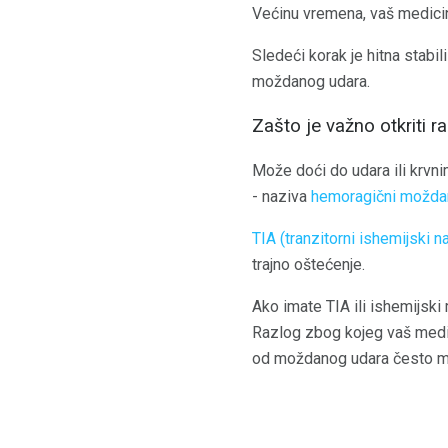
Većinu vremena, vaš medicin
Sledeći korak je hitna stabi
moždanog udara.
Zašto je važno otkriti r
Može doći do udara ili krvn
- naziva
hemoragični moždan
TIA (tranzitorni ishemijski n
trajno oštećenje.
Ako imate TIA ili ishemijski
Razlog zbog kojeg vaš medici
od moždanog udara često može