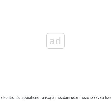
ad
a kontrolišu specifične funkcije, moždani udar može izazvati fizi