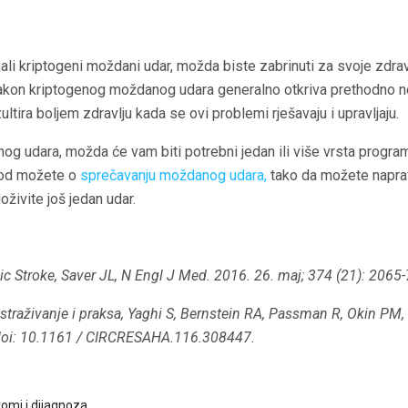
li kriptogeni moždani udar, možda biste zabrinuti za svoje zdrav
nakon kriptogenog moždanog udara generalno otkriva prethodno
ezultira boljem zdravlju kada se ovi problemi rješavaju i upravljaju.
g udara, možda će vam biti potrebni jedan ili više vrsta program
 god možete o
sprečavanju moždanog udara,
tako da možete naprav
oživite još jedan udar.
c Stroke, Saver JL, N Engl J Med.
2016. 26. maj; 374 (21): 2065
straživanje i praksa, Yaghi S, Bernstein RA, Passman R, Okin PM, 
oi: 10.1161 / CIRCRESAHA.116.308447.
tomi i dijagnoza