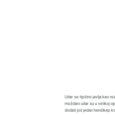
Udar se tipično javlja kao re
moždani udar su u velikoj o
dodati još jedan hendikep ko