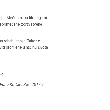
lje. Međutim, budite sigurni
 neprimećene zdravstvene
a rehabilitacije. Takođe
iti promjene u načinu života
-74
Furie KL, Circ Res.
2017 3.