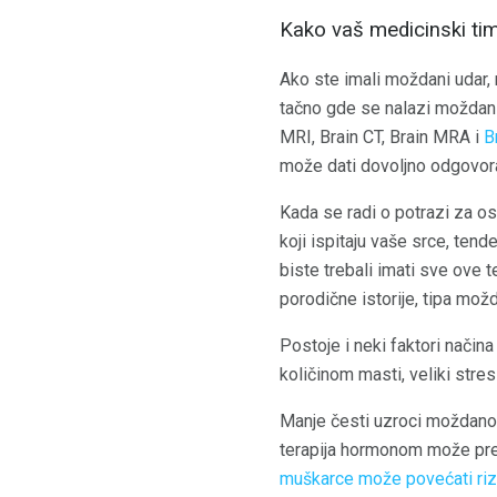
Kako vaš medicinski tim
Ako ste imali moždani udar, 
tačno gde se nalazi moždani 
MRI, Brain CT, Brain MRA i
B
može dati dovoljno odgovora 
Kada se radi o potrazi za o
koji ispitaju vaše srce, tende
biste trebali imati sve ove t
porodične istorije, tipa možd
Postoje i neki faktori način
količinom masti, veliki stre
Manje česti uzroci moždanog
terapija hormonom može pre
muškarce može povećati riz