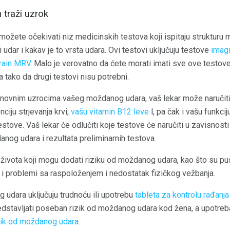
 traži uzrok
možete očekivati ​​niz medicinskih testova koji ispitaju strukturu
udar i kakav je to vrsta udara. Ovi testovi uključuju testove
imag
rain MRV.
Malo je verovatno da ćete morati imati sve ove testove 
tako da drugi testovi nisu potrebni.
snovnim uzrocima vašeg moždanog udara, vaš lekar može naručiti 
nciju strjevanja krvi,
vašu vitamin B12 leve
l, pa čak i vašu funkcij
estove. Vaš lekar će odlučiti koje testove će naručiti u zavisnosti 
anog udara i rezultata preliminarnih testova.
a života koji mogu dodati riziku od moždanog udara, kao što su pu
s i problemi sa raspoloženjem i nedostatak fizičkog vežbanja.
 udara uključuju trudnoću ili upotrebu
tableta za kontrolu rađanja
dstavljati poseban rizik od moždanog udara kod žena, a upotre
ik od moždanog udara.