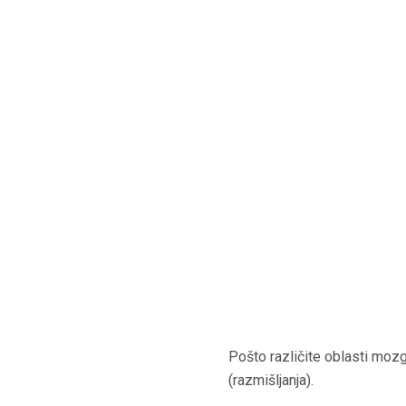
Pošto različite oblasti mozg
(razmišljanja).