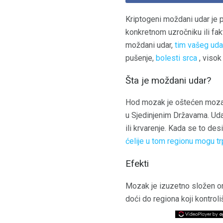
Kriptogeni moždani udar je 
konkretnom uzročniku ili fakt
moždani udar,
tim vašeg uda
pušenje,
bolesti srca
, visok
Šta je moždani udar?
Hod mozak je oštećen mozak 
u Sjedinjenim Državama. Udar 
ili krvarenje. Kada se to des
ćelije u tom regionu mogu tr
Efekti
Mozak je izuzetno složen org
doći do regiona koji kontroli