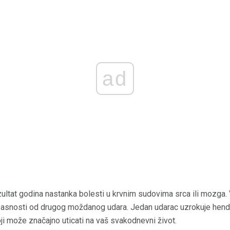
ad
zultat godina nastanka bolesti u krvnim sudovima srca ili mozga. V
pasnosti od drugog moždanog udara. Jedan udarac uzrokuje hendi
ji može značajno uticati na vaš svakodnevni život.