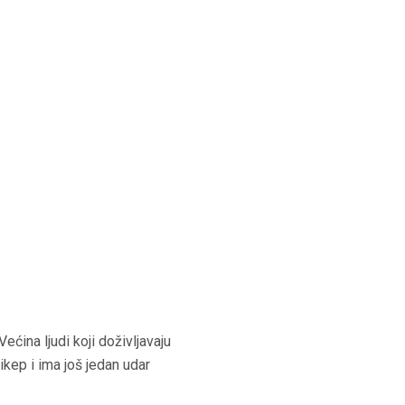
ećina ljudi koji doživljavaju
kep i ima još jedan udar