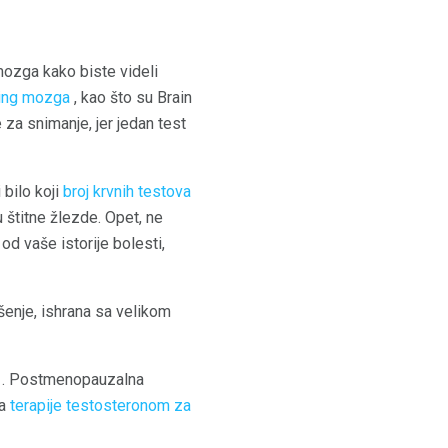
 mozga kako biste videli
ing mozga
, kao što su Brain
za snimanje, jer jedan test
bilo koji
broj krvnih testova
u štitne žlezde. Opet, ne
od vaše istorije bolesti,
šenje, ishrana sa velikom
. Postmenopauzalna
ba
terapije testosteronom za