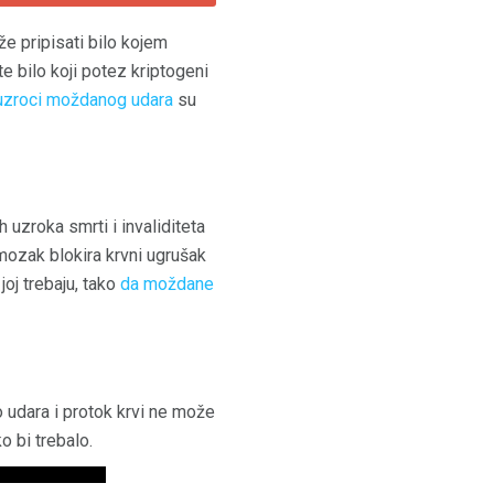
e pripisati bilo kojem
te bilo koji potez kriptogeni
uzroci moždanog udara
su
uzroka smrti i invaliditeta
 mozak blokira krvni ugrušak
joj trebaju, tako
da moždane
o udara i protok krvi ne može
o bi trebalo.