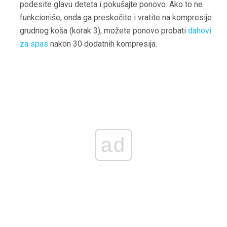
podesite glavu deteta i pokušajte ponovo. Ako to ne
funkcioniše, onda ga preskočite i vratite na kompresije
grudnog koša (korak 3), možete ponovo probati
dahovi
za spas
nakon 30 dodatnih kompresija.
ad