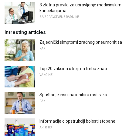
3 zlatna pravila za upravljanje medicinskim
kancelarijama
ZA ZDRAVSTVENE RADNIKE
Intresting articles
Zajednički simptomi zračnog pneumonitisa
RAK
Top 20 vakcina o kojima treba znati
VAKCINE
Spuštanje insulina inhibira rast raka
RAK
Informacije o opstrukciji bolesti stopane
ARTRITIS