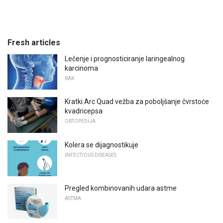
Fresh articles
Lečenje i prognosticiranje laringealnog
karcinoma
RAK
Kratki Arc Quad vežba za poboljšanje čvrstoće
kvadricepsa
ORTOPEDIJA
Kolera se dijagnostikuje
INFECTIOUS DISEASES
Pregled kombinovanih udara astme
ASTMA