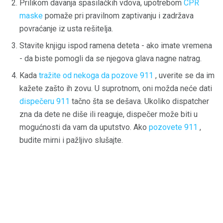
Prilikom davanja spasilačkih vdova, upotrebom
CPR
maske
pomaže pri pravilnom zaptivanju i zadržava
povraćanje iz usta rešitelja.
Stavite knjigu ispod ramena deteta - ako imate vremena
- da biste pomogli da se njegova glava nagne natrag.
Kada
tražite od nekoga da pozove 911
, uverite se da im
kažete zašto ih zovu. U suprotnom, oni možda neće dati
dispečeru 911
tačno šta se dešava. Ukoliko dispatcher
zna da dete ne diše ili reaguje, dispečer može biti u
mogućnosti da vam da uputstvo. Ako
pozovete 911
,
budite mirni i pažljivo slušajte.