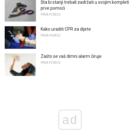
Šta bi stariji trebali zadržati u svojim kompleti
prve pomoći
PRVA POMOĆ
Kako uraditi CPR za dijete
PRVA POMOĆ
Zašto se vaš dimni alarm čiruje
PRVA POMOĆ
ad