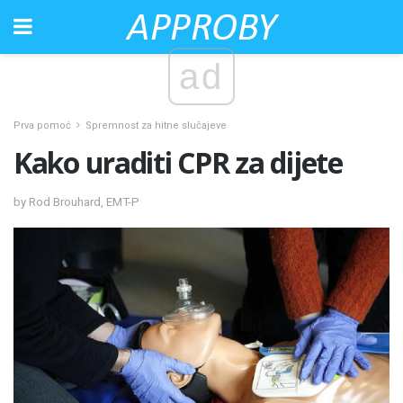
ad
Prva pomoć
Spremnost za hitne slučajeve
Kako uraditi CPR za dijete
by Rod Brouhard, EMT-P