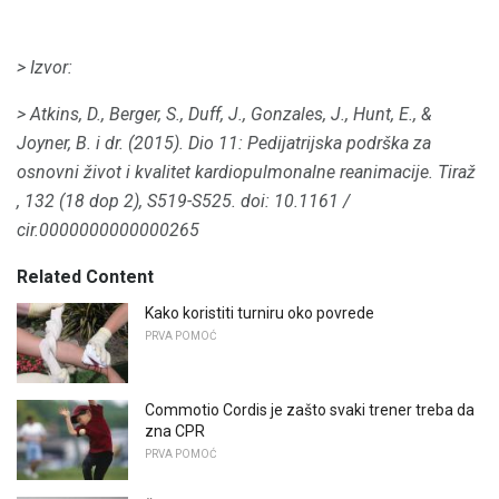
> Izvor:
> Atkins, D., Berger, S., Duff, J., Gonzales, J., Hunt, E., &
Joyner, B. i dr.
(2015).
Dio 11: Pedijatrijska podrška za
osnovni život i kvalitet kardiopulmonalne reanimacije.
Tiraž
,
132
(18 dop 2), S519-S525.
doi: 10.1161 /
cir.0000000000000265
Related Content
Kako koristiti turniru oko povrede
PRVA POMOĆ
Commotio Cordis je zašto svaki trener treba da
zna CPR
PRVA POMOĆ