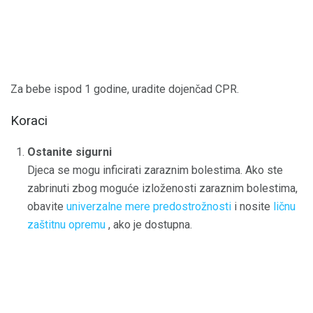
Za bebe ispod 1 godine, uradite dojenčad CPR.
Koraci
Ostanite sigurni
Djeca se mogu inficirati zaraznim bolestima. Ako ste
zabrinuti zbog moguće izloženosti zaraznim bolestima,
obavite
univerzalne mere predostrožnosti
i nosite
ličnu
zaštitnu opremu
, ako je dostupna.