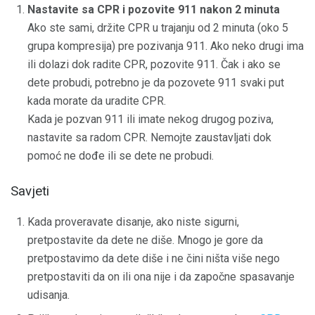
Nastavite sa CPR i pozovite 911 nakon 2 minuta
Ako ste sami, držite CPR u trajanju od 2 minuta (oko 5
grupa kompresija) pre pozivanja 911. Ako neko drugi ima
ili dolazi dok radite CPR, pozovite 911. Čak i ako se
dete probudi, potrebno je da pozovete 911 svaki put
kada morate da uradite CPR.
Kada je pozvan 911 ili imate nekog drugog poziva,
nastavite sa radom CPR. Nemojte zaustavljati dok
pomoć ne dođe ili se dete ne probudi.
Savjeti
Kada proveravate disanje, ako niste sigurni,
pretpostavite da dete ne diše. Mnogo je gore da
pretpostavimo da dete diše i ne čini ništa više nego
pretpostaviti da on ili ona nije i da započne spasavanje
udisanja.