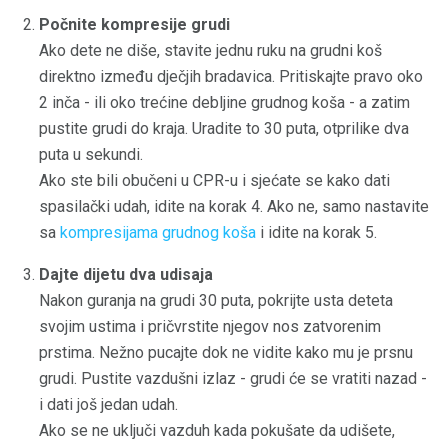
Počnite kompresije grudi
Ako dete ne diše, stavite jednu ruku na grudni koš
direktno između dječjih bradavica. Pritiskajte pravo oko
2 inča - ili oko trećine debljine grudnog koša - a zatim
pustite grudi do kraja. Uradite to 30 puta, otprilike dva
puta u sekundi.
Ako ste bili obučeni u CPR-u i sjećate se kako dati
spasilački udah, idite na korak 4. Ako ne, samo nastavite
sa
kompresijama grudnog koša
i idite na korak 5.
Dajte dijetu dva udisaja
Nakon guranja na grudi 30 puta, pokrijte usta deteta
svojim ustima i pričvrstite njegov nos zatvorenim
prstima. Nežno pucajte dok ne vidite kako mu je prsnu
grudi. Pustite vazdušni izlaz - grudi će se vratiti nazad -
i dati još jedan udah.
Ako se ne uključi vazduh kada pokušate da udišete,