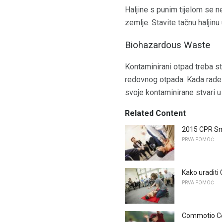
Haljine s punim tijelom se n
zemlje. Stavite tačnu haljinu
Biohazardous Waste
Kontaminirani otpad treba st
redovnog otpada. Kada rade 
svoje kontaminirane stvari u
Related Content
2015 CPR S
PRVA POMOĆ
Kako uraditi
PRVA POMOĆ
Commotio Cor