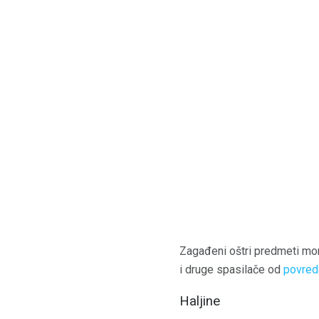
Zagađeni oštri predmeti moraj
i druge spasilače od
povred
Haljine