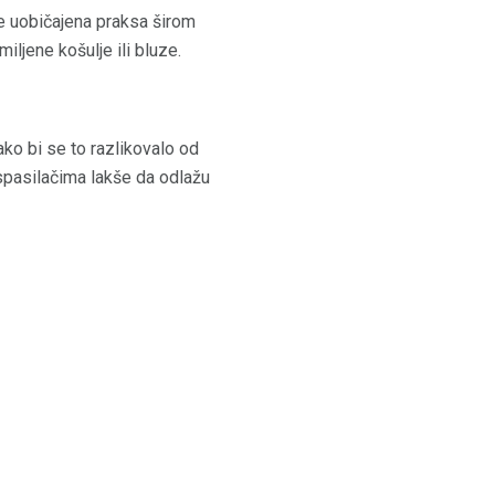
je uobičajena praksa širom
iljene košulje ili bluze.
ko bi se to razlikovalo od
spasilačima lakše da odlažu