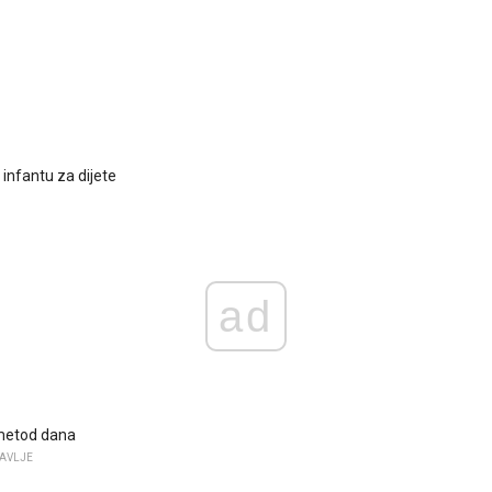
infantu za dijete
ad
metod dana
AVLJE