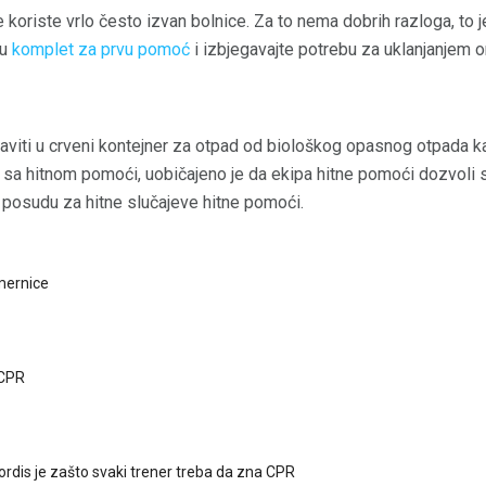
e koriste vrlo često izvan bolnice. Za to nema dobrih razloga, to 
 u
komplet za prvu pomoć
i izbjegavajte potrebu za uklanjanjem om
aviti u crveni kontejner za otpad od biološkog opasnog otpada ka
sa hitnom pomoći, uobičajeno je da ekipa hitne pomoći dozvoli 
 posudu za hitne slučajeve hitne pomoći.
mernice
 CPR
dis je zašto svaki trener treba da zna CPR