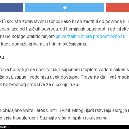
E) koriste zdravstveni radnici kako bi se zaštitili od povreda ili i
pasilaca od fizičkih povreda, od hemijskih opasnosti i od infekci
onalne kolege prakticiranjem
univerzalnih mjera predostrožnosti
i
je kada pomažu žrtvama u hitnim slučajevima.
ku
širenja bolesti je da operite ruke sapunom i toplom vodom nakon 
lost, sapun i voda nisu uvek dostupni. Proverite da li vaš medici
ik bezvodnog sredstva za čišćenje ruku.
običajene vrste: lateks, nitril i vinil. Mnogi ljudi razvijaju alergije
ogo više hipoalergeni. Saznajte više o ispitni rukavicama.