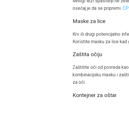
Mnogi lezi spasitelji ne žel
osećaj je da se pripremi.
CP
Maske za lice
Krv ili drugi potencijalno infe
Koristite masku za lice kad 
Zaštita očiju
Zaštitite oči od povreda kao
kombinacijsku masku i zaštitu
za oči.
Kontejner za oštar