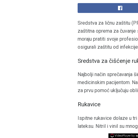
Sredstva za ličnu zaštitu (PP
zaštitna oprema za čuvanje s
moraju pratiti svoje profesi
osigurali zaštitu od infekci
Sredstva za čišćenje ru
Najbolji način sprečavanja 
medicinskim pacijentom. Naža
za prvu pomoć uključuju obl
Rukavice
Ispitne rukavice dolaze u tri u
lateksu. Nitril i vinil su mn