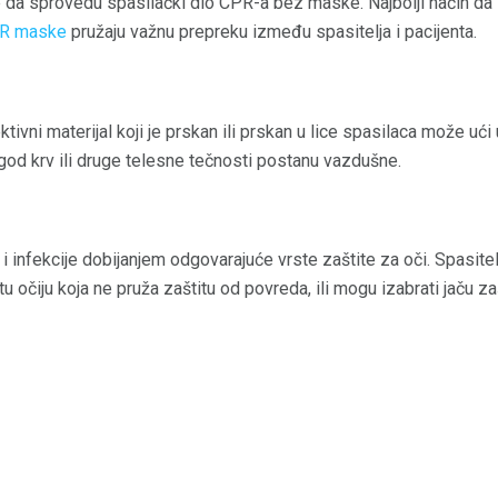
e da sprovedu spasilački dio CPR-a bez maske. Najbolji način da 
R maske
pružaju važnu prepreku između spasitelja i pacijenta.
ktivni materijal koji je prskan ili prskan u lice spasilaca može ući u u
god krv ili druge telesne tečnosti postanu vazdušne.
 i infekcije dobijanjem odgovarajuće vrste zaštite za oči. Spasite
 očiju koja ne pruža zaštitu od povreda, ili mogu izabrati jaču zaš