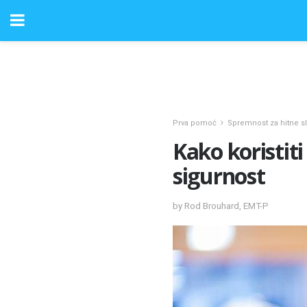
Prva pomoć
Spremnost za hitne s
Kako koristit
sigurnost
by Rod Brouhard, EMT-P