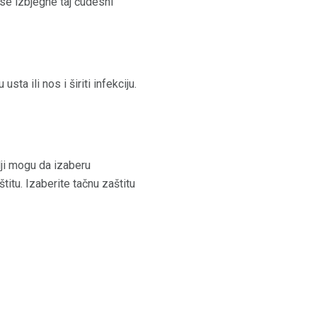
se izbjegne taj čudesni
sta ili nos i širiti infekciju.
lji mogu da izaberu
titu. Izaberite tačnu zaštitu