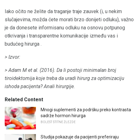
Iako očito ne želite da traganje traje zauvek (i, u nekim
slučajevima, možda ćete morati brzo donijeti odluku), važno
je da donesete informisanu odluku na osnovu potpunog
otkrivanja i transparentne komunikacije između vas i
budućeg hirurga .
> Izvor:
> Adam M et al.
(2016).
Da li postoji minimalan broj
tiroidektomija koje treba da uradi hirurg za optimizaciju
ishoda pacijenta?
Anali hirurgije.
Related Content
Mnogi suplementi za podršku preko kontrasta
sadrže hormon hirurga
BOLEST ŠTITNE ŽLEZDE
Studija pokazuje da pacijenti preferiraju