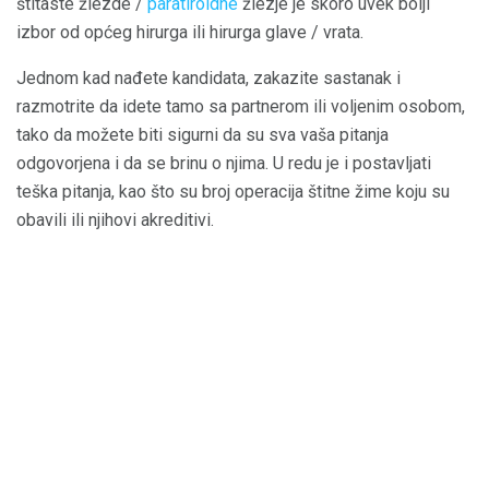
štitaste žlezde /
paratiroidne
žlezje je skoro uvek bolji
izbor od općeg hirurga ili hirurga glave / vrata.
Jednom kad nađete kandidata, zakazite sastanak i
razmotrite da idete tamo sa partnerom ili voljenim osobom,
tako da možete biti sigurni da su sva vaša pitanja
odgovorjena i da se brinu o njima. U redu je i postavljati
teška pitanja, kao što su broj operacija štitne žime koju su
obavili ili njihovi akreditivi.