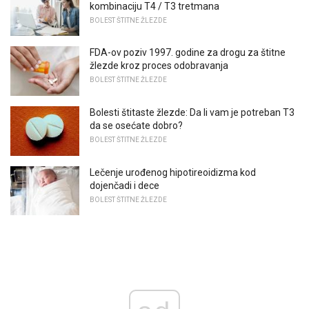
kombinaciju T4 / T3 tretmana
BOLEST ŠTITNE ŽLEZDE
FDA-ov poziv 1997. godine za drogu za štitne
žlezde kroz proces odobravanja
BOLEST ŠTITNE ŽLEZDE
Bolesti štitaste žlezde: Da li vam je potreban T3
da se osećate dobro?
BOLEST ŠTITNE ŽLEZDE
Lečenje urođenog hipotireoidizma kod
dojenčadi i dece
BOLEST ŠTITNE ŽLEZDE