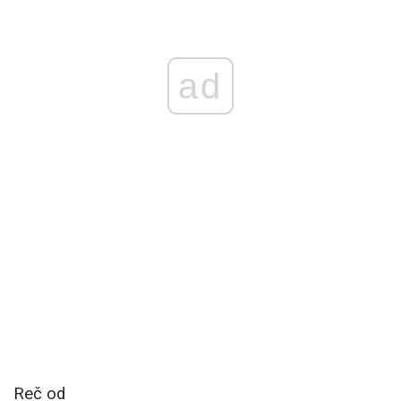
ad
Reč od