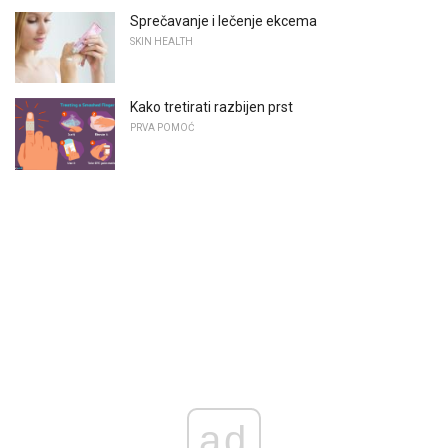
Sprečavanje i lečenje ekcema
SKIN HEALTH
Kako tretirati razbijen prst
PRVA POMOĆ
ad