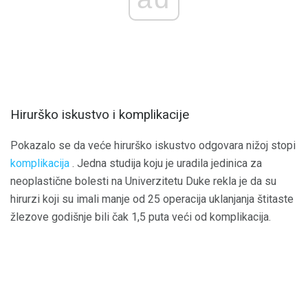
Hirurško iskustvo i komplikacije
Pokazalo se da veće hirurško iskustvo odgovara nižoj stopi
komplikacija
. Jedna studija koju je uradila jedinica za
neoplastične bolesti na Univerzitetu Duke rekla je da su
hirurzi koji su imali manje od 25 operacija uklanjanja štitaste
žlezove godišnje bili čak 1,5 puta veći od komplikacija.