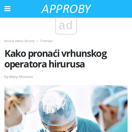
ad
Bolest štitne žlezde
Tretman
Kako pronaći vrhunskog
operatora hirurusa
by Mary Shomon