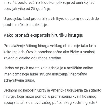
imao 42 posto veći rizik od komplikacija od onih koji su
obavljali više od 25 godišnje.
U prosjeku, šest procenata svih thyroidectomija dovodi do
post-hirurške komplikacije.
Kako pronaći ekspertski hiruršku hirurgiju
Pronalaženje štitnog hirurga velikog obima nije tako lako
kako izgleda. Ovo je posebno tačno ako živite u ruralnoj
zajednici daleko od urbane sredine.
Jedno od prvih mesta za gledanje je u različitim online
imenicama koje nude stručna udruženja i neprofitna
zdravstvena grupa.
Jednom od najboljih upravlja Američka udruženja za štitasto
hirurgiju koja može pomoći u pronalaženju kvalifikovanog
specijaliste na osnovu vašeg poštanskog koda ili grada /