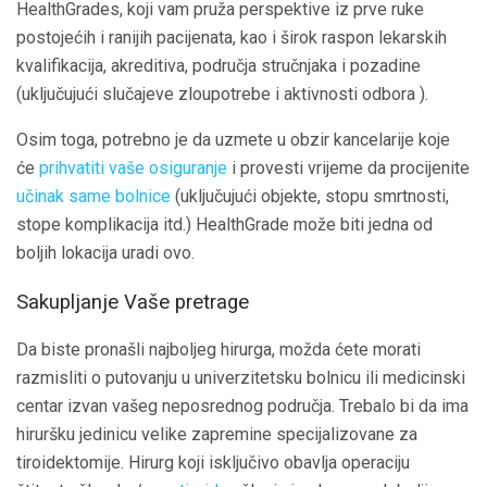
HealthGrades, koji vam pruža perspektive iz prve ruke
postojećih i ranijih pacijenata, kao i širok raspon lekarskih
kvalifikacija, akreditiva, područja stručnjaka i pozadine
(uključujući slučajeve zloupotrebe i aktivnosti odbora ).
Osim toga, potrebno je da uzmete u obzir kancelarije koje
će
prihvatiti vaše osiguranje
i provesti vrijeme da procijenite
učinak same bolnice
(uključujući objekte, stopu smrtnosti,
stope komplikacija itd.) HealthGrade može biti jedna od
boljih lokacija uradi ovo.
Sakupljanje Vaše pretrage
Da biste pronašli najboljeg hirurga, možda ćete morati
razmisliti o putovanju u univerzitetsku bolnicu ili medicinski
centar izvan vašeg neposrednog područja. Trebalo bi da ima
hiruršku jedinicu velike zapremine specijalizovane za
tiroidektomije. Hirurg koji isključivo obavlja operaciju