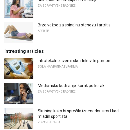
ZA ZDRAVSTVENE RADNIKE
Brze vežbe za spinalnu stenozu i artritis
ARTRITIS
Intresting articles
Intratekalne svemirske i lekovite pumpe
BOLA NA VRATIMA I VRATIMA
Medicinsko kodiranje: korak po korak
ZA ZDRAVSTVENE RADNIKE
Skrining kako bi sprečila iznenadnu smrt kod
mladih sportista
ZDRAVLJE SRCA