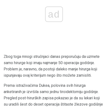
ad
Zbog toga mnogi stručnjaci danas preporučuju da uzmete
samo hirurge koji imaju najmanje 50 operacija godišnje.
Problem je, naravno, da postoji daleko manje hirurga koji
ispunjavaju ovaj kriterijum nego što možete zamisliti.
Prema istraživačima Dukea, polovina svih hirurga
anketiranih je izvršila samo jednu tiroidektomiju godišnje.
Pregled post-hirurških zapisa pokazao je da su lekari koji
su uradili šest do deset operacija štitaste žlezove godišnje