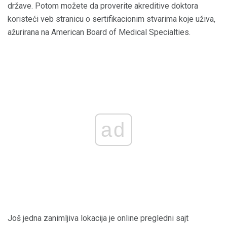
države. Potom možete da proverite akreditive doktora
koristeći veb stranicu o sertifikacionim stvarima koje uživa,
ažurirana na American Board of Medical Specialties.
ad
Još jedna zanimljiva lokacija je online pregledni sajt