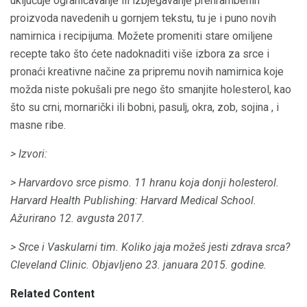
uključuje ograničavanje ili izbjegavanje prehrambenih
proizvoda navedenih u gornjem tekstu, tu je i puno novih
namirnica i recipijuma. Možete promeniti stare omiljene
recepte tako što ćete nadoknaditi više izbora za srce i
pronaći kreativne načine za pripremu novih namirnica koje
možda niste pokušali pre nego što smanjite holesterol, kao
što su crni, mornarički ili bobni, pasulj, okra, zob, sojina , i
masne ribe.
> Izvori:
> Harvardovo srce pismo.
11 hranu koja donji holesterol.
Harvard Health Publishing: Harvard Medical School.
Ažurirano 12. avgusta 2017.
> Srce i Vaskularni tim.
Koliko jaja možeš jesti zdrava srca?
Cleveland Clinic.
Objavljeno 23. januara 2015. godine.
Related Content