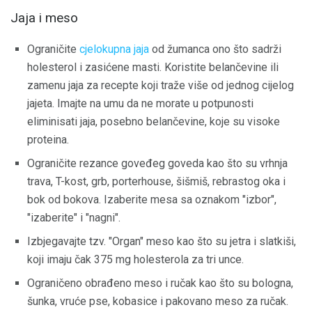
Jaja i meso
Ograničite
cjelokupna jaja
od žumanca ono što sadrži
holesterol i zasićene masti. Koristite belančevine ili
zamenu jaja za recepte koji traže više od jednog cijelog
jajeta. Imajte na umu da ne morate u potpunosti
eliminisati jaja, posebno belančevine, koje su visoke
proteina.
Ograničite rezance goveđeg goveda kao što su vrhnja
trava, T-kost, grb, porterhouse, šišmiš, rebrastog oka i
bok od bokova. Izaberite mesa sa oznakom "izbor",
"izaberite" i "nagni".
Izbjegavajte tzv. "Organ" meso kao što su jetra i slatkiši,
koji imaju čak 375 mg holesterola za tri unce.
Ograničeno obrađeno meso i ručak kao što su bologna,
šunka, vruće pse, kobasice i pakovano meso za ručak.