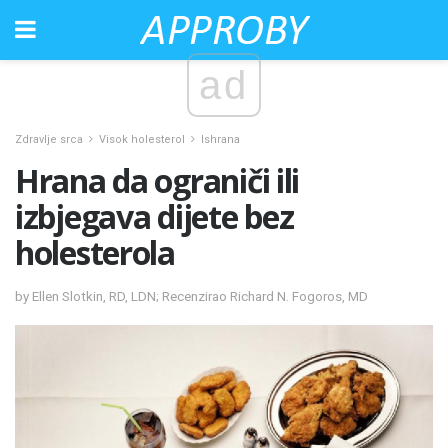
ad
Zdravlje srca
Visok holesterol
Ishrana
Hrana da ograniči ili
izbjegava dijete bez
holesterola
by Ellen Slotkin, RD, LDN; Recenzirao Richard N. Fogoros, MD