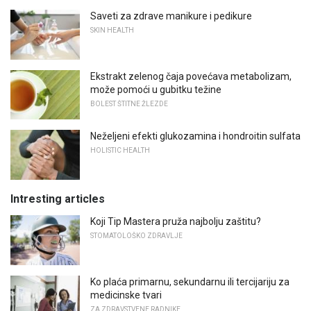
Saveti za zdrave manikure i pedikure
SKIN HEALTH
Ekstrakt zelenog čaja povećava metabolizam,
može pomoći u gubitku težine
BOLEST ŠTITNE ŽLEZDE
Neželjeni efekti glukozamina i hondroitin sulfata
HOLISTIC HEALTH
Intresting articles
Koji Tip Mastera pruža najbolju zaštitu?
STOMATOLOŠKO ZDRAVLJE
Ko plaća primarnu, sekundarnu ili tercijariju za
medicinske tvari
ZA ZDRAVSTVENE RADNIKE