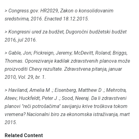
> Congress.gov.
HR2029, Zakon o konsolidovanim
sredstvima, 2016.
Enacted 18.12.2015.
> Kongresni ured za budžet, Dugoročni budžetski budžet
2016, jul 2016.
> Gable, Jon;
Pickreign, Jeremy;
McDevitt, Roland;
Briggs,
Thomas.
Oporezivanje kadilak zdravstvenih planova može
proizvoditi Chevy rezultate.
Zdravstvena pitanja, januar
2010, Vol. 29, br. 1.
> Haviland, Amelia M .;
Eisenberg, Matthew D .;
Mehrotra,
Ateev;
Huckfeldt, Peter J .;
Sood, Neeraj.
Da li zdravstveni
planovi "reči potrošačima" savijanju krive troškova tokom
vremena?
Nacionalni biro za ekonomska istraživanja, mart
2015.
Related Content