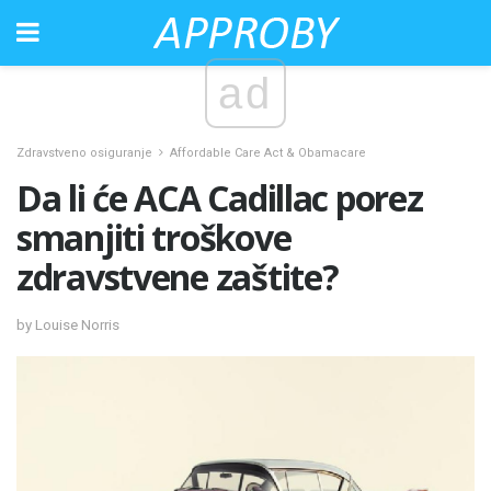
ad
Zdravstveno osiguranje
Affordable Care Act & Obamacare
Da li će ACA Cadillac porez
smanjiti troškove
zdravstvene zaštite?
by Louise Norris