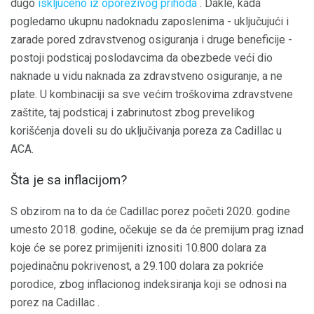
dugo
isključeno iz oporezivog prihoda
. Dakle, kada
pogledamo ukupnu nadoknadu zaposlenima - uključujući i
zarade pored zdravstvenog osiguranja i druge beneficije -
postoji podsticaj poslodavcima da obezbede veći dio
naknade u vidu naknada za zdravstveno osiguranje, a ne
plate. U kombinaciji sa sve većim troškovima zdravstvene
zaštite, taj podsticaj i zabrinutost zbog prevelikog
korišćenja doveli su do uključivanja poreza za Cadillac u
ACA.
Šta je sa inflacijom?
S obzirom na to da će Cadillac porez početi 2020. godine
umesto 2018. godine, očekuje se da će premijum prag iznad
koje će se porez primijeniti iznositi 10.800 dolara za
pojedinačnu pokrivenost, a 29.100 dolara za pokriće
porodice, zbog inflacionog indeksiranja koji se odnosi na
porez na Cadillac .