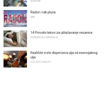
SURGERY
Radon i rak pluća
RAK
14 Prirodni lekovi za ublažavanje nesanice
POREMEĆAJI SPAVANJA
Različite vrste disperzera ulja od esencijalnog
ulja
HOLISTIC HEALTH