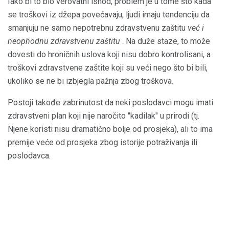
Iako bi to bio verovatni ishod, problem je u tome što kada
se troškovi iz džepa povećavaju, ljudi imaju tendenciju da
smanjuju ne samo nepotrebnu zdravstvenu zaštitu
već i
neophodnu zdravstvenu zaštitu
. Na duže staze, to može
dovesti do hroničnih uslova koji nisu dobro kontrolisani, a
troškovi zdravstvene zaštite koji su veći nego što bi bili,
ukoliko se ne bi izbjegla pažnja zbog troškova.
Postoji takođe zabrinutost da neki poslodavci mogu imati
zdravstveni plan koji nije naročito "kadilak" u prirodi (tj.
Njene koristi nisu dramatično bolje od prosjeka), ali to ima
premije veće od prosjeka zbog istorije potraživanja ili
poslodavca.