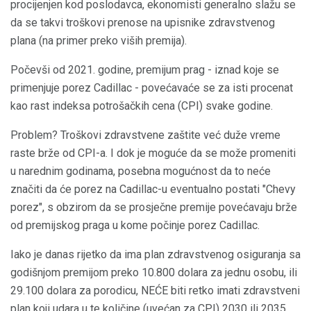
procijenjen kod poslodavca, ekonomisti generalno slažu se
da se takvi troškovi prenose na upisnike zdravstvenog
plana (na primer preko viših premija).
Počevši od 2021. godine, premijum prag - iznad koje se
primenjuje porez Cadillac - povećavaće se za isti procenat
kao rast indeksa potrošačkih cena (CPI) svake godine.
Problem? Troškovi zdravstvene zaštite već duže vreme
raste brže od CPI-a. I dok je moguće da se može promeniti
u narednim godinama, posebna mogućnost da to neće
značiti da će porez na Cadillac-u eventualno postati "Chevy
porez", s obzirom da se prosječne premije povećavaju brže
od premijskog praga u kome počinje porez Cadillac.
Iako je danas rijetko da ima plan zdravstvenog osiguranja sa
godišnjom premijom preko 10.800 dolara za jednu osobu, ili
29.100 dolara za porodicu, NEĆE biti retko imati zdravstveni
plan koji udara u te količine (uvećan za CPI) 2030 ili 2035,