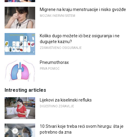
Migrene na kraju menstruacije i nisko gvožđe
MOZAK I NERVNI SISTEM
Koliko dugo možete ići bez osiguranja i ne
dugujete kaznu?
ZDRAVSTVENO OSIGURANJE
Pneumothorax
PRVA POMOĆ
Intresting articles
Lijekovi za kiselinski refluks
DIGESTIVNO ZDRAVLJE
10 Stvari koje treba reći svom hirurgu: šta je
potrebno da zna