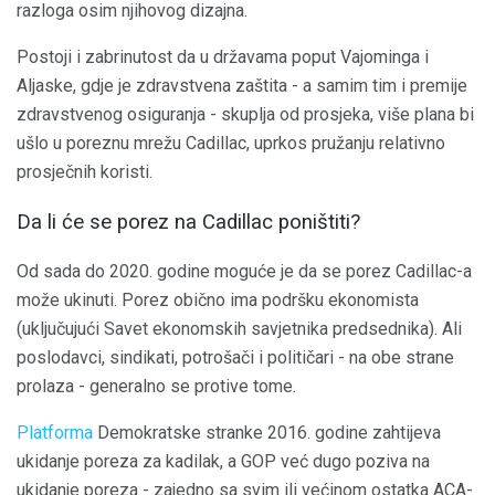
razloga osim njihovog dizajna.
Postoji i zabrinutost da u državama poput Vajominga i
Aljaske, gdje je zdravstvena zaštita - a samim tim i premije
zdravstvenog osiguranja - skuplja od prosjeka, više plana bi
ušlo u poreznu mrežu Cadillac, uprkos pružanju relativno
prosječnih koristi.
Da li će se porez na Cadillac poništiti?
Od sada do 2020. godine moguće je da se porez Cadillac-a
može ukinuti. Porez obično ima podršku ekonomista
(uključujući Savet ekonomskih savjetnika predsednika). Ali
poslodavci, sindikati, potrošači i političari - na obe strane
prolaza - generalno se protive tome.
Platforma
Demokratske stranke 2016. godine zahtijeva
ukidanje poreza za kadilak, a GOP već dugo poziva na
ukidanje poreza - zajedno sa svim ili većinom ostatka ACA-