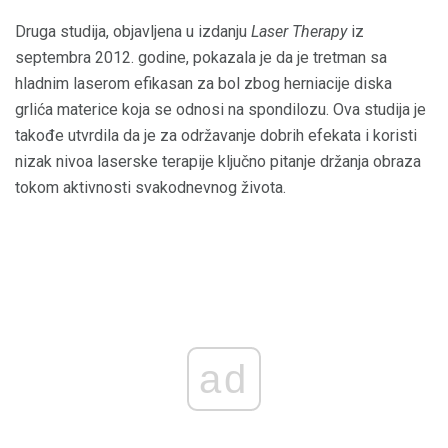
Druga studija, objavljena u izdanju
Laser Therapy
iz
septembra 2012. godine, pokazala je da je tretman sa
hladnim laserom efikasan za bol zbog herniacije diska
grlića materice koja se odnosi na spondilozu. Ova studija je
takođe utvrdila da je za održavanje dobrih efekata i koristi
nizak nivoa laserske terapije ključno pitanje držanja obraza
tokom aktivnosti svakodnevnog života.
ad