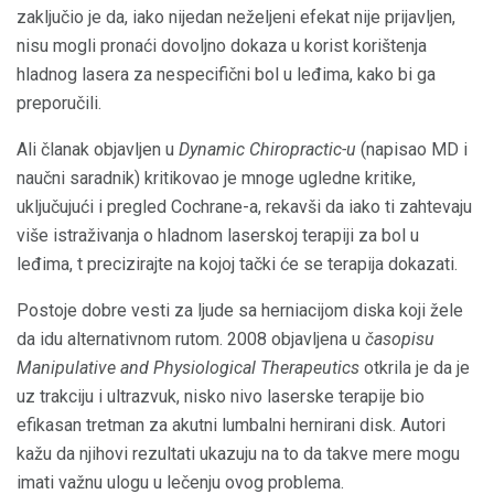
zaključio je da, iako nijedan neželjeni efekat nije prijavljen,
nisu mogli pronaći dovoljno dokaza u korist korištenja
hladnog lasera za nespecifični bol u leđima, kako bi ga
preporučili.
Ali članak objavljen u
Dynamic Chiropractic-u
(napisao MD i
naučni saradnik) kritikovao je mnoge ugledne kritike,
uključujući i pregled Cochrane-a, rekavši da iako ti zahtevaju
više istraživanja o hladnom laserskoj terapiji za bol u
leđima, t precizirajte na kojoj tački će se terapija dokazati.
Postoje dobre vesti za ljude sa herniacijom diska koji žele
da idu alternativnom rutom. 2008 objavljena u
časopisu
Manipulative and Physiological Therapeutics
otkrila je da je
uz trakciju i ultrazvuk, nisko nivo laserske terapije bio
efikasan tretman za akutni lumbalni hernirani disk. Autori
kažu da njihovi rezultati ukazuju na to da takve mere mogu
imati važnu ulogu u lečenju ovog problema.