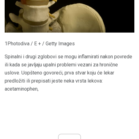
1Photodiva / E + / Getty Images
Spinalni i drugi zglobovi se mogu inflamirati nakon povrede
ili kada se javljaju upalni problemi vezani za hronične
uslove. Uopšteno govoreći, prva stvar koju će lekar
predložiti ili prepisati jeste neka vrsta lekova:
acetaminophen,