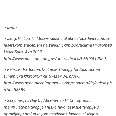
> Izvori:
> Jang, H., Lee, H. Meta-analiza efekata oslobađanja bolova
laserskom zračenjem na zajedničkim područjima Photomed
Laser Surg.
Avg 2012
http://www.ncbi.nlm.nih.gov/pmc/articles/PMC3412059/
> Kahn, F., Patterson, M. Laser Therapy for Disc Hernia.
Dinamička kikropraktika.
Svezak 34, broj 6.
http://www.dynamicchiropractic.com/mpacms/dc/article.ph
p?id=53889
> Saayman, L., Hay C., Abrahamse H. Chiropractic
manipulativna terapija i nisko nivo laserske terapije u
upravljanju disfunkcijom cervikalne fasade: slučajno