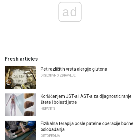
ad
Fresh articles
Pet različitih vrsta alergije glutena
DIGESTIVNO ZDRAVLJE
Korišćenjem JST-a i AST-a za dijagnosticiranje
štete i bolesti jetre
HEPATITIS
Fizikalna terapija posle patelne operacije bočne
oslobađanja
ORTOPEDIJA