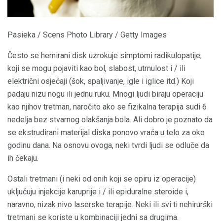
Pasieka / Scens Photo Library / Getty Images
Često se hernirani disk uzrokuje simptomi radikulopatije,
koji se mogu pojaviti kao bol, slabost, utrnulost i / ili
električni osjećaji (šok, spaljivanje, igle i iglice itd.) Koji
padaju nizu nogu ili jednu ruku. Mnogi ljudi biraju operaciju
kao njihov tretman, naročito ako se fizikalna terapija sudi 6
nedelja bez stvarnog olakšanja bola. Ali dobro je poznato da
se ekstrudirani materijal diska ponovo vraća u telo za oko
godinu dana. Na osnovu ovoga, neki tvrdi ljudi se odluče da
ih čekaju.
Ostali tretmani (i neki od onih koji se opiru iz operacije)
uključuju injekcije karuprije i / ili epiduralne steroide i,
naravno, nizak nivo laserske terapije. Neki ili svi ti nehirurški
tretmani se koriste u kombinaciji jedni sa drugima.