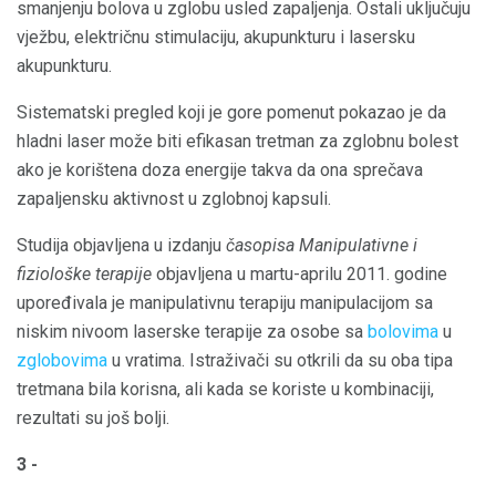
smanjenju bolova u zglobu usled zapaljenja. Ostali uključuju
vježbu, električnu stimulaciju, akupunkturu i lasersku
akupunkturu.
Sistematski pregled koji je gore pomenut pokazao je da
hladni laser može biti efikasan tretman za zglobnu bolest
ako je korištena doza energije takva da ona sprečava
zapaljensku aktivnost u zglobnoj kapsuli.
Studija objavljena u izdanju
časopisa Manipulativne i
fiziološke terapije
objavljena u martu-aprilu 2011. godine
upoređivala je manipulativnu terapiju manipulacijom sa
niskim nivoom laserske terapije za osobe sa
bolovima
u
zglobovima
u vratima. Istraživači su otkrili da su oba tipa
tretmana bila korisna, ali kada se koriste u kombinaciji,
rezultati su još bolji.
3 -