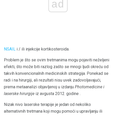
ad
NSAIL
i / ili injekcije kortikosteroida.
Problem je što se ovim tretmanima mogu pojaviti neželjeni
efekti, što može biti razlog zašto se mnogi ljudi okreću od
takvih konvencionalnih medicinskih strategija. Ponekad se
radi i na hirurgiji, ali rezultati nisu uvek zadovoljavajući,
prema metaanalizi objavljenoj u izdanju
Photomedicine i
laserske hirurgije
iz avgusta 2012. godine
.
Nizak nivo laserske terapije je jedan od nekoliko
alternativnih tretmana koji mogu pomoći u upravljanju ili