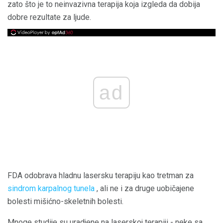
zato što je to neinvazivna terapija koja izgleda da dobija
dobre rezultate za ljude.
ad
FDA odobrava hladnu lasersku terapiju kao tretman za
sindrom karpalnog tunela
, ali ne i za druge uobičajene
bolesti mišićno-skeletnih bolesti.
Mnoge studije su uradjene na laserskoj terapiji - neke sa