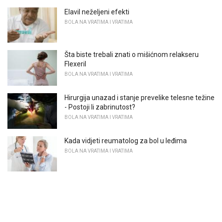
Elavil neželjeni efekti
BOLA NA VRATIMA I VRATIMA
Šta biste trebali znati o mišićnom relakseru
Flexeril
BOLA NA VRATIMA I VRATIMA
Hirurgija unazad i stanje prevelike telesne težine
- Postoji li zabrinutost?
BOLA NA VRATIMA I VRATIMA
Kada vidjeti reumatolog za bol u leđima
BOLA NA VRATIMA I VRATIMA