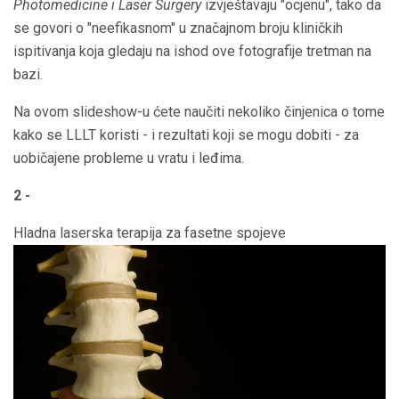
Photomedicine i Laser Surgery
izvještavaju "ocjenu", tako da
se govori o "neefikasnom" u značajnom broju kliničkih
ispitivanja koja gledaju na ishod ove fotografije tretman na
bazi.
Na ovom slideshow-u ćete naučiti nekoliko činjenica o tome
kako se LLLT koristi - i rezultati koji se mogu dobiti - za
uobičajene probleme u vratu i leđima.
2 -
Hladna laserska terapija za fasetne spojeve