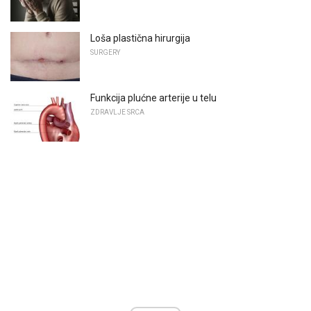
Loša plastična hirurgija
SURGERY
Funkcija plućne arterije u telu
ZDRAVLJE SRCA