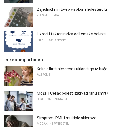
Zajednički mitovi o visokom holesterolu
ZDRAVLJE SRCA
Uzroci i faktori rizika od Lymske bolesti
INFECTIOUS DISEASES
Intresting articles
Kako otkriti alergena i ukloniti ga iz kuće
ALERGIJE
Može li Celiac bolest izazvati ranu smrt?
DIGESTIVNO ZDRAVLJE
Simptomi PML i multiple skleroze
MOZAK I NERVNI SISTEM