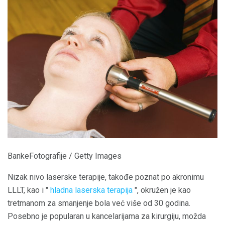
BankeFotografije / Getty Images
Nizak nivo laserske terapije, takođe poznat po akronimu
LLLT, kao i "
hladna laserska terapija
", okružen je kao
tretmanom za smanjenje bola već više od 30 godina.
Posebno je popularan u kancelarijama za kirurgiju, možda