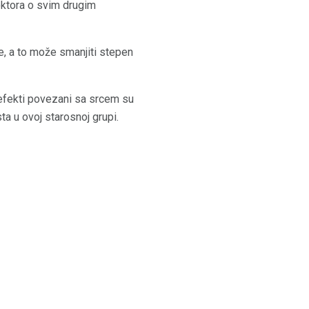
oktora o svim drugim
e, a to može smanjiti stepen
i efekti povezani sa srcem su
sta u ovoj starosnoj grupi.