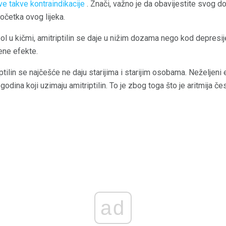
ve takve kontraindikacije
. Znači, važno je da obavijestite svog d
očetka ovog lijeka.
ol u kičmi, amitriptilin se daje u nižim dozama nego kod depresij
ene efekte.
riptilin se najčešće ne daju starijima i starijim osobama. Neželjen
 godina koji uzimaju amitriptilin. To je zbog toga što je aritmija če
ad