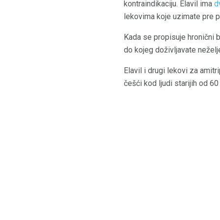
kontraindikaciju. Elavil ima
d
lekovima koje uzimate pre p
Kada se propisuje hronični b
do kojeg doživljavate neželj
Elavil i drugi lekovi za amit
češći kod ljudi starijih od 60