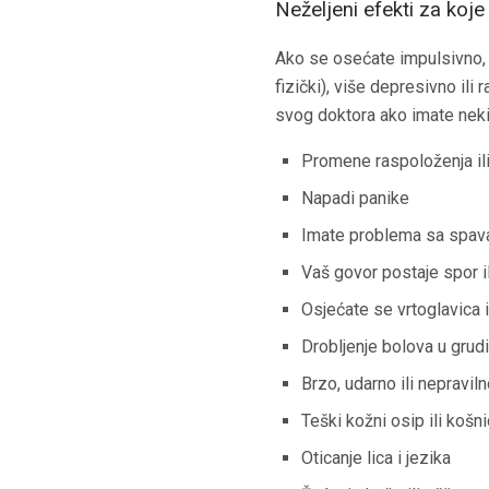
Neželjeni efekti za koje
Ako se osećate impulsivno, n
fizički), više depresivno il
svog doktora ako imate nek
Promene raspoloženja il
Napadi panike
Imate problema sa spav
Vaš govor postaje spor il
Osjećate se vrtoglavica i 
Drobljenje bolova u grud
Brzo, udarno ili nepravil
Teški kožni osip ili košn
Oticanje lica i jezika