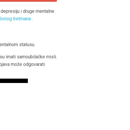
a depresiju i druge mentalne
tivnog tretmana
.
mentalnom statusu.
 su imati samoubilačke misli.
pojava može odgovarati