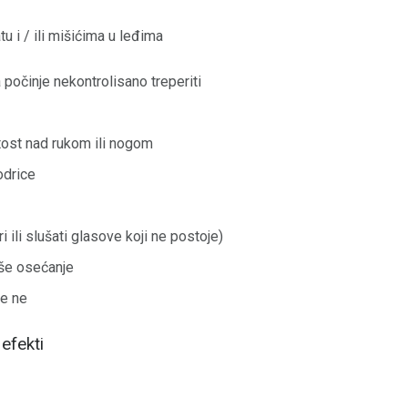
tu i / ili mišićima u leđima
a počinje nekontrolisano treperiti
utost nad rukom ili nogom
odrice
ri ili slušati glasove koji ne postoje)
še osećanje
te ne
 efekti