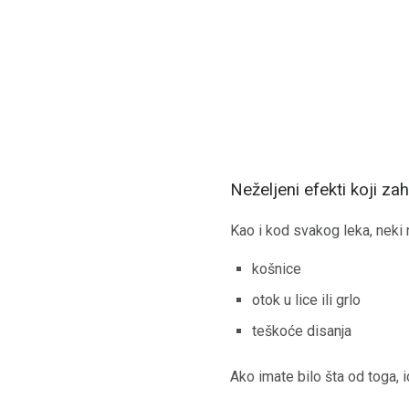
Neželjeni efekti koji za
Kao i kod svakog leka, neki 
košnice
otok u lice ili grlo
teškoće disanja
Ako imate bilo šta od toga, i