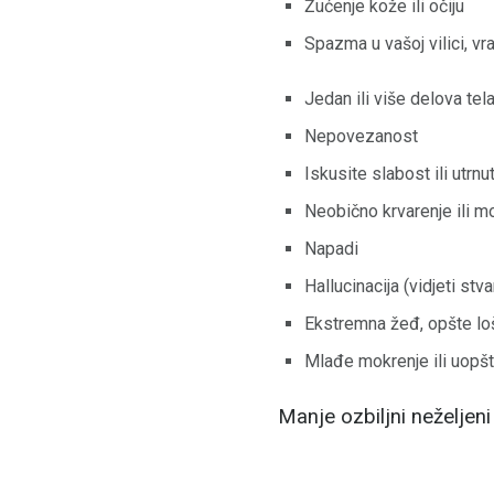
Žućenje kože ili očiju
Spazma u vašoj vilici, vra
Jedan ili više delova tel
Nepovezanost
Iskusite slabost ili utrn
Neobično krvarenje ili m
Napadi
Hallucinacija (vidjeti stva
Ekstremna žeđ, opšte lo
Mlađe mokrenje ili uopš
Manje ozbiljni neželjeni