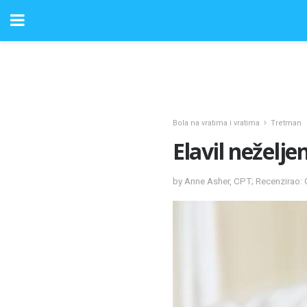
Bola na vratima i vratima
Tretman
Elavil neželjen
by Anne Asher, CPT; Recenzirao: