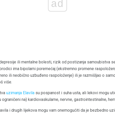
ad
 depresije ili mentalne bolesti, rizik od postizanja samoubistva
 porodici ima bipolarni poremećaj (ekstremno promene raspoložen
no ili neobično uzbuđeno raspoloženje) ili je razmišljao o samou
š više.
stva
uzimanja Elavila
su pospanost i suha usta, ali lekovi mogu uti
su ograničeni na) kardiovaskularne, nervne, gastrointestinalne, hem
lavila i drugih lijekova mogu vam onemogućiti da je bezbedno uzi