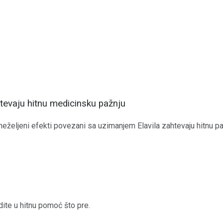
htevaju hitnu medicinsku pažnju
neželjeni efekti povezani sa uzimanjem Elavila zahtevaju hitnu pa
dite u hitnu pomoć što pre.