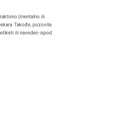
aktivno (mentalno ili
 lekara. Takođe, pozovite
iketi ili naveden ispod: