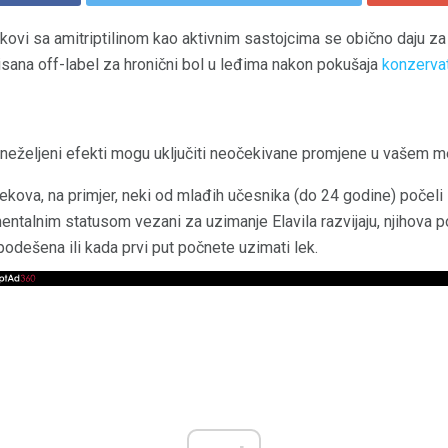
lekovi sa amitriptilinom kao aktivnim sastojcima se obično daju z
sana off-label za hronični bol u leđima nakon pokušaja
konzerva
v, neželjeni efekti mogu uključiti neočekivane promjene u vašem 
lekova, na primjer, neki od mlađih učesnika (do 24 godine) počeli
ntalnim statusom vezani za uzimanje Elavila razvijaju, njihova 
odešena ili kada prvi put počnete uzimati lek.