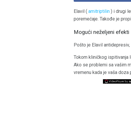
Elavil (
amitriptilin
) i drugi 
poremećaje. Takođe je propi
Mogući neželjeni efekti
Pošto je Elavil antidepresi
Tokom kliničkog ispitivanja 
Ako se problemi sa vašim me
vremenu kada je vaša doza p