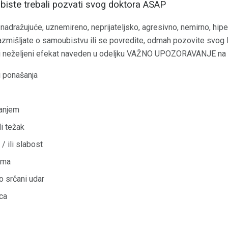
 biste trebali pozvati svog doktora ASAP
adražujuće, uznemireno, neprijateljsko, agresivno, nemirno, hiper
i razmišljate o samoubistvu ili se povredite, odmah pozovite svog
i neželjeni efekat naveden u odeljku VAŽNO UPOZORAVANJE na et
i ponašanja
anjem
i težak
/ ili slabost
ima
no srčani udar
ica