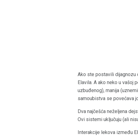
Ako ste postavili dijagnozu
Elavila. A ako neko u vašoj
uzbuđenog), manija (uznemire
samoubistva se povećava jo
Dva najčešća neželjena dej
Ovi sistemi uključuju (ali ni
Interakcije lekova između E