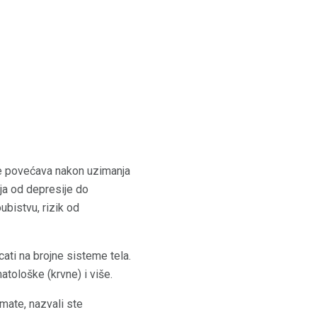
 se povećava nakon uzimanja
ja od depresije do
bistvu, rizik od
cati na brojne sisteme tela.
atološke (krvne) i više.
mate, nazvali ste