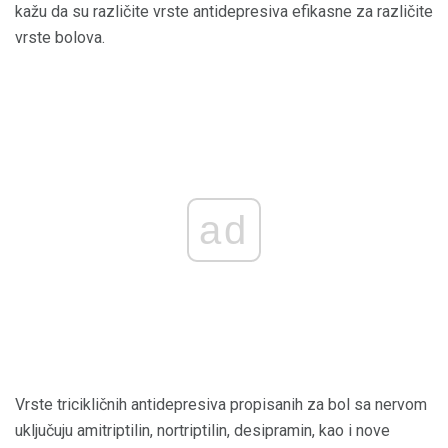
kažu da su različite vrste antidepresiva efikasne za različite
vrste bolova.
ad
Vrste tricikličnih antidepresiva propisanih za bol sa nervom
uključuju amitriptilin, nortriptilin, desipramin, kao i nove