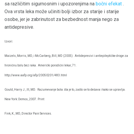
sa različitim sigurnosnim i upozorenjima na
bočni efekat
.
Ova vrsta leka može učiniti bolji izbor za starije i starije
osobe, jer je zabrinutost za bezbednost manja nego za
antidepresive.
Izvori:
Maizels, Morris, MD, i McCarberg, Bill, MD (2005).
Antidepresivi i antiepileptičke droge za
hroničnu bolu bez raka.
Američki porodični lekar, 71.
http://www.aafp.org/afp/20050201/483.html
Gould, Harry J., III, MD.
Razumevanje bola: šta je to, zašto se to dešava i kako se upravlja.
New York: Demos, 2007. Print
Fink, K., MD, Director Pain Services.