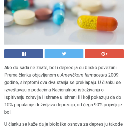
Ako do sada ne znate, bol i depresija su blisko povezani.
Prema članku objavljenom u
Američkom farmaceutu
2009.
godine, simptomi ova dva stanja se preklapaju. U članku se
izveštavaju o podacima Nacionalnog istraživanja o
ispitivanju zdravlja i ishrane u ishrani III koji pokazuju da do
10% populacije doživljava depresiju, od čega 90% prijavljuje
bol.
U članku se kaže da je biološka osnova za depresiju takođe