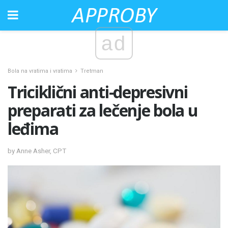
ad
Bola na vratima i vratima
Tretman
Triciklični anti-depresivni
preparati za lečenje bola u
leđima
by Anne Asher, CPT