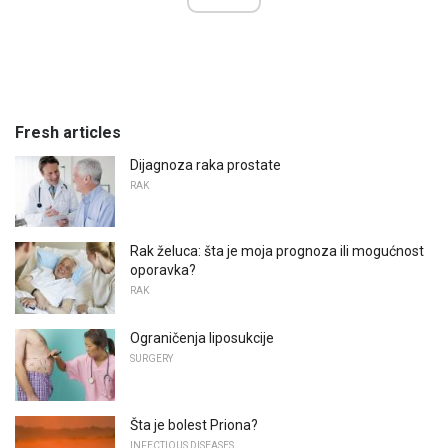
Fresh articles
Dijagnoza raka prostate
RAK
Rak želuca: šta je moja prognoza ili mogućnost
oporavka?
RAK
Ograničenja liposukcije
SURGERY
Šta je bolest Priona?
INFECTIOUS DISEASES