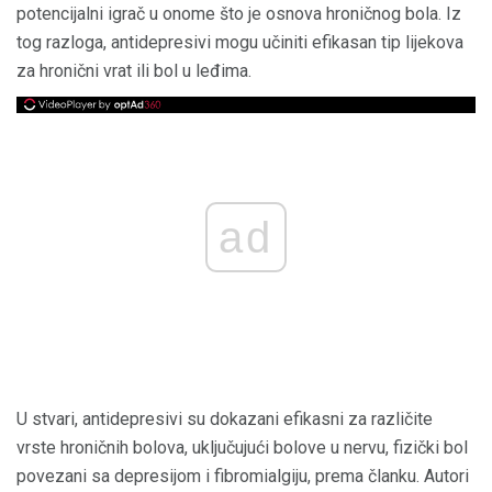
potencijalni igrač u onome što je osnova hroničnog bola. Iz
tog razloga, antidepresivi mogu učiniti efikasan tip lijekova
za hronični vrat ili bol u leđima.
ad
U stvari, antidepresivi su dokazani efikasni za različite
vrste hroničnih bolova, uključujući bolove u nervu, fizički bol
povezani sa depresijom i fibromialgiju, prema članku. Autori