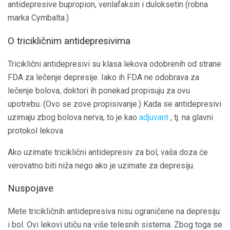
antidepresive bupropion, venlafaksin i duloksetin (robna
marka Cymbalta.)
O tricikličnim antidepresivima
Triciklični antidepresivi su klasa lekova odobrenih od strane
FDA za lečenje depresije. Iako ih FDA ne odobrava za
lečenje bolova, doktori ih ponekad propisuju za ovu
upotrebu. (Ovo se zove propisivanje.) Kada se antidepresivi
uzimaju zbog bolova nerva, to je kao
adjuvant
, tj. na glavni
protokol lekova
Ako uzimate triciklični antidepresiv za bol, vaša doza će
verovatno biti niža nego ako je uzimate za depresiju.
Nuspojave
Mete tricikličnih antidepresiva nisu ograničene na depresiju
i bol. Ovi lekovi utiču na više telesnih sistema. Zbog toga se