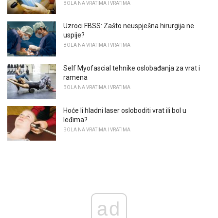
BOLA NA VRATIMA I VRATIMA
Uzroci FBSS: Zašto neuspješna hirurgija ne
uspije?
BOLA NA VRATIMA I VRATIMA
Self Myofascial tehnike oslobađanja za vrat i
ramena
BOLA NA VRATIMA I VRATIMA
Hoće li hladni laser osloboditi vrat ili bol u
leđima?
BOLA NA VRATIMA I VRATIMA
ad