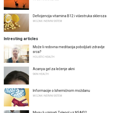
Deficijencija vitamina B12 i višestruka skleroza
MOZAK I NERVNI SISTEM
Intresting articles
Može li redovna meditacija poboljšati zdravlje
srca?
HOLISTIC HEALTH
Acanya gel za lečenje akni
SKIN HEALTH
Informacije o Ishemičnom moždanu
MOZAK I NERVNI SISTEM
Mogu li uzimati Tylenol uz NSAID?