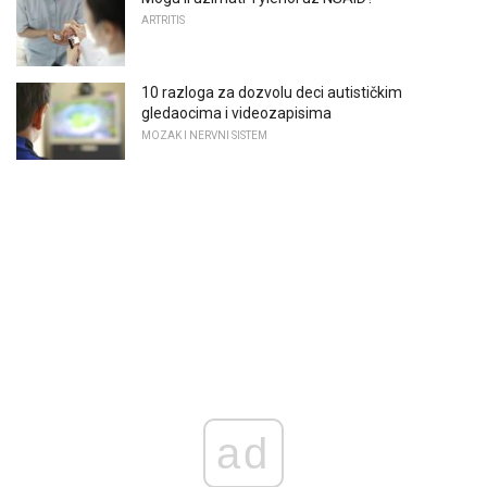
ARTRITIS
10 razloga za dozvolu deci autističkim
gledaocima i videozapisima
MOZAK I NERVNI SISTEM
ad