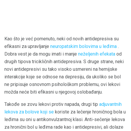
Kao što je već pomenuto, neki od novih antidepresiva su
efikasni za upravljanje
neuropatskim bolovima u leđima
.
Dobra vest je da mogu imati i manje
neželjenih efekata
od
drugih tipova tricikličnih antidepresiva. S druge strane, neki
novi antidepresivi su tako visoko usmereni na hemijske
interakcije koje se odnose na depresiju, da ukoliko se bol
ne pripisuje osnovnom psihološkom problemu, ovi lekovi
možda neće biti efikasni u njegovoj oslobađanju.
Takođe se zovu lekovi protiv napada, drugi tip
adjuvantnih
lekova za bolove koji se
koriste za lečenje hroničnog bola u
leđima su oni u antikonvulzantnoj klasi. Anti-sečenje lekova
za hronični bol u leđima rade kao i antidepresivi, ali dolaze