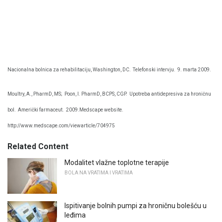
Nacionalna bolnica za rehabilitaciju, Washington, DC.
Telefonski intervju.
9. marta 2009.
Moultry, A., PharmD, MS;
Poon, I. PharmD, BCPS, CGP.
Upotreba antidepresiva za hroničnu
bol.
Američki farmaceut.
2009.Medscape website.
http://www.medscape.com/viewarticle/704975
Related Content
Modalitet vlažne toplotne terapije
BOLA NA VRATIMA I VRATIMA
Ispitivanje bolnih pumpi za hroničnu bolešću u
leđima