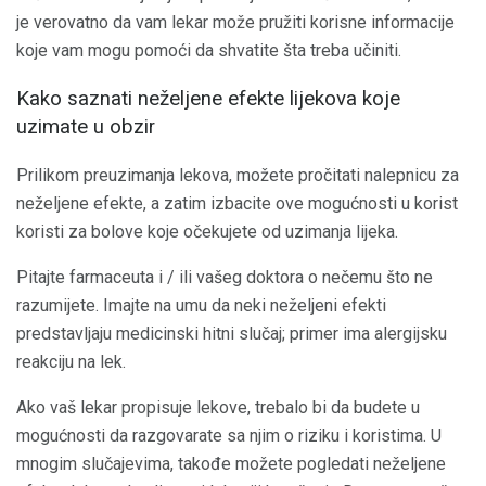
je verovatno da vam lekar može pružiti korisne informacije
koje vam mogu pomoći da shvatite šta treba učiniti.
Kako saznati neželjene efekte lijekova koje
uzimate u obzir
Prilikom preuzimanja lekova, možete pročitati nalepnicu za
neželjene efekte, a zatim izbacite ove mogućnosti u korist
koristi za bolove koje očekujete od uzimanja lijeka.
Pitajte farmaceuta i / ili vašeg doktora o nečemu što ne
razumijete. Imajte na umu da neki neželjeni efekti
predstavljaju medicinski hitni slučaj; primer ima alergijsku
reakciju na lek.
Ako vaš lekar propisuje lekove, trebalo bi da budete u
mogućnosti da razgovarate sa njim o riziku i koristima. U
mnogim slučajevima, takođe možete pogledati neželjene