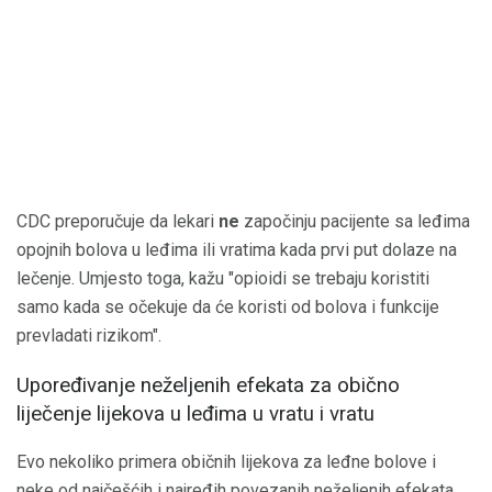
CDC preporučuje da lekari
ne
započinju pacijente sa leđima
opojnih bolova u leđima ili vratima kada prvi put dolaze na
lečenje. Umjesto toga, kažu "opioidi se trebaju koristiti
samo kada se očekuje da će koristi od bolova i funkcije
prevladati rizikom".
Upoređivanje neželjenih efekata za obično
liječenje lijekova u leđima u vratu i vratu
Evo nekoliko primera običnih lijekova za leđne bolove i
neke od najčešćih i najređih povezanih neželjenih efekata.