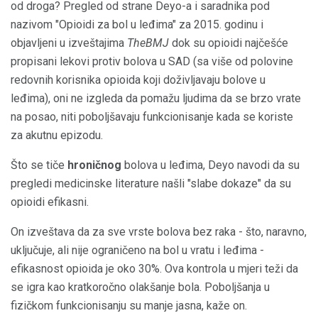
od droga? Pregled od strane Deyo-a i saradnika pod
nazivom "Opioidi za bol u leđima" za 2015. godinu i
objavljeni u izveštajima
TheBMJ
dok su opioidi najčešće
propisani lekovi protiv bolova u SAD (sa više od polovine
redovnih korisnika opioida koji doživljavaju bolove u
leđima), oni ne izgleda da pomažu ljudima da se brzo vrate
na posao, niti poboljšavaju funkcionisanje kada se koriste
za akutnu epizodu.
Što se tiče
hroničnog
bolova u leđima, Deyo navodi da su
pregledi medicinske literature našli "slabe dokaze" da su
opioidi efikasni.
On izveštava da za sve vrste bolova bez raka - što, naravno,
uključuje, ali nije ograničeno na bol u vratu i leđima -
efikasnost opioida je oko 30%. Ova kontrola u mjeri teži da
se igra kao kratkoročno olakšanje bola. Poboljšanja u
fizičkom funkcionisanju su manje jasna, kaže on.