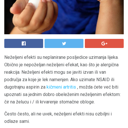
Neželjeni efekti su neplanirane posljedice uzimanja lijeka.
Obično je nepoželjan neželjeni efekat, kao što je alergična
reakcija. Neželjeni efekti mogu se javiti izvan ili van
područja za koje je lek namenjen. Ako uzimate NSAID ili
dugotrajnu aspirin za
kičmeni artritis
, možda ćete već biti
upoznati sa jednim dobro obeleženim neželjenim efektom:
čir na želucu i / ili krvarenje stomačne obloge.
Često često, ali ne uvek, neželjeni efekti nisu ozbiljni i
odlaze sami.