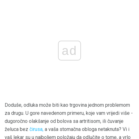
ad
Doduše, odluka može biti kao trgovina jednom problemom
za drugu. U gore navedenom primeru, koje vam vrijedi više -
dugoročno olakšanje od bolova sa artritisom, ili čuvanje
želuca bez
čirusa,
a vaša stomačna obloga netaknuta? Vi i
vaš lekar su u najboljem položaju da odlučite o tome, a vrlo