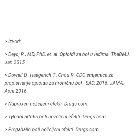
> Izvori:
> Deyo, R., MD, PhD, et.
al.
Opioidi za bol u leđima.
TheBMJ.
Jan 2015.
> Dowell D., Haegerich T., Chou R. CDC smjernica za
propisivanje opioida za hroničnu bol - SAD, 2016. JAMA.
April 2016.
> Naproxen neželjeni efekti.
Drugs.com.
> Tylenol artritis boli neželjeni efekti.
Drugs.com.
> Pregabalin boli neželjeni efekti.
Drugs.com.