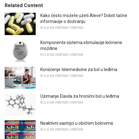
Related Content
Kako često možete uzeti Aleve? Dobiti tačne
informacije o doziranju
BOLA NA VRATIMA I VRATIMA
Komponente sistema stimulacije kičmene
moždine
BOLA NA VRATIMA I VRATIMA
Korišćenje telemedicine za bol u leđima
BOLA NA VRATIMA I VRATIMA
Uzimanje Elavila za hronični bol u leđima
BOLA NA VRATIMA I VRATIMA
Neaktivni sastojci u običnim bolovima
BOLA NA VRATIMA I VRATIMA