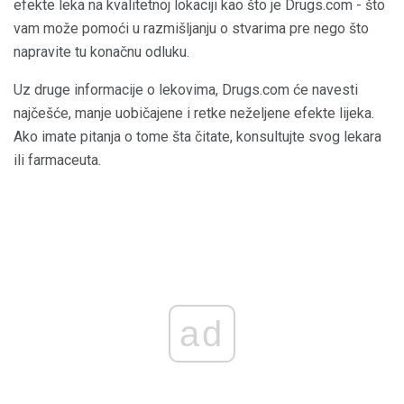
efekte leka na kvalitetnoj lokaciji kao što je Drugs.com - što
vam može pomoći u razmišljanju o stvarima pre nego što
napravite tu konačnu odluku.
Uz druge informacije o lekovima, Drugs.com će navesti
najčešće, manje uobičajene i retke neželjene efekte lijeka.
Ako imate pitanja o tome šta čitate, konsultujte svog lekara
ili farmaceuta.
ad