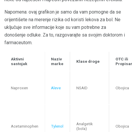
Napomena: ovaj grafikon je samo da vam pomogne da se
orijentišete na merenje rizika od koristi lekova za bol. Ne
uključuje sve informacije koje su vam potrebne za
donošenje odluke. Za to, razgovarajte sa svojim doktorom i
farmaceutom.
Aktivni
Naziv
OTC ili
Klase droge
sastojak
marke
Propisa
Naproxen
Aleve
NSAID
Obojica
Analgetik
Acetaminophen
Tylenol
Obojica
(bola)