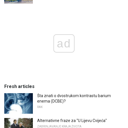
ad
Fresh articles
Šta znati o dvostrukom kontrastu barium
enema (DCBE)?
RAK
Alternativne fraze za "U Lijevu Cvijeća"
ZABRINJAVANJE KRAJA ŽIVOTA