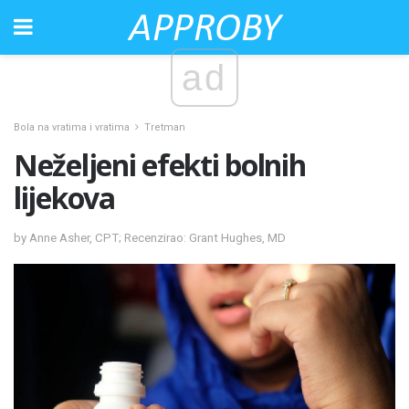
ad
Bola na vratima i vratima
Tretman
Neželjeni efekti bolnih
lijekova
by Anne Asher, CPT; Recenzirao: Grant Hughes, MD