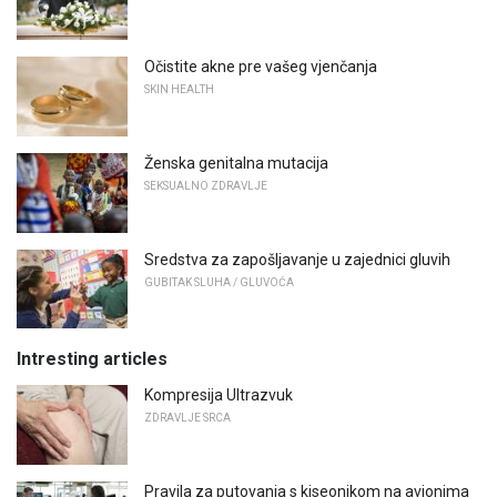
Očistite akne pre vašeg vjenčanja
SKIN HEALTH
Ženska genitalna mutacija
SEKSUALNO ZDRAVLJE
Sredstva za zapošljavanje u zajednici gluvih
GUBITAK SLUHA / GLUVOĆA
Intresting articles
Kompresija Ultrazvuk
ZDRAVLJE SRCA
Pravila za putovanja s kiseonikom na avionima