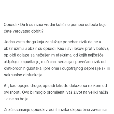
Opioidi - Da li su rizici vredni količine pomoći od bola koje
ćete verovatno dobiti?
Jedna vrsta droga koja zaslužuje poseban rizik da se u
obzir uzmu u obzir su opioidi. Kao i svi lekovi protiv bolova,
opioidi dolaze sa neželjenim efektima, od kojih najčešće
uključuju: zapuštanje, mučnina, sedacija i povećani rizik od
kratkoročnih gubitaka i preloma i dugotrajnog depresije i / ili
seksualne disfunkcije.
Ali, kao opojne droge, opioidi takođe dolaze sa rizikom od
ovisnosti. Ovo bi moglo promijeniti vaš život na veliki način
- a ne na bolje.
Znači uzimanje opioida vrednih rizika da postanu zavisnici