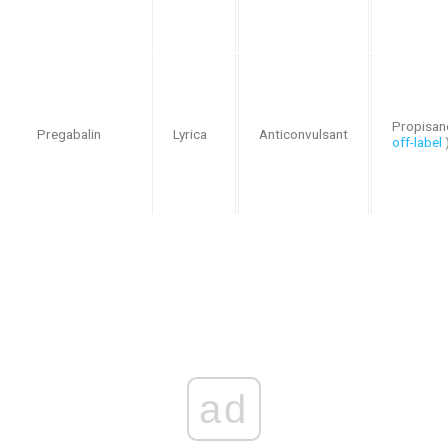
Propisan
Pregabalin
Lyrica
Anticonvulsant
off-label
ad