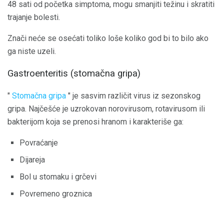
48 sati od početka simptoma, mogu smanjiti težinu i skratiti
trajanje bolesti.
Znači neće se osećati toliko loše koliko god bi to bilo ako
ga niste uzeli.
Gastroenteritis (stomačna gripa)
"
Stomačna gripa
" je sasvim različit virus iz sezonskog
gripa. Najčešće je uzrokovan norovirusom, rotavirusom ili
bakterijom koja se prenosi hranom i karakteriše ga:
Povraćanje
Dijareja
Bol u stomaku i grčevi
Povremeno groznica