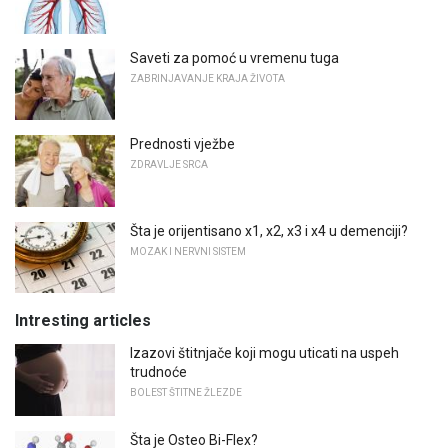
Saveti za pomoć u vremenu tuga
ZABRINJAVANJE KRAJA ŽIVOTA
Prednosti vježbe
ZDRAVLJE SRCA
Šta je orijentisano x1, x2, x3 i x4 u demenciji?
MOZAK I NERVNI SISTEM
Intresting articles
Izazovi štitnjače koji mogu uticati na uspeh
trudnoće
BOLEST ŠTITNE ŽLEZDE
Šta je Osteo Bi-Flex?