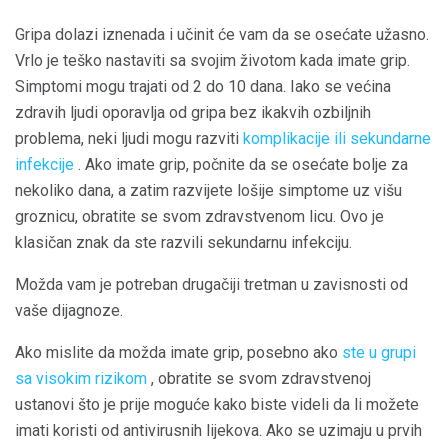
Gripa dolazi iznenada i učinit će vam da se osećate užasno.
Vrlo je teško nastaviti sa svojim životom kada imate grip.
Simptomi mogu trajati od 2 do 10 dana. Iako se većina
zdravih ljudi oporavlja od gripa bez ikakvih ozbiljnih
problema, neki ljudi mogu razviti
komplikacije ili sekundarne
infekcije
. Ako imate grip, počnite da se osećate bolje za
nekoliko dana, a zatim razvijete lošije simptome uz višu
groznicu, obratite se svom zdravstvenom licu. Ovo je
klasičan znak da ste razvili sekundarnu infekciju.
Možda vam je potreban drugačiji tretman u zavisnosti od
vaše dijagnoze.
Ako mislite da možda imate grip, posebno ako
ste u grupi
sa visokim rizikom
, obratite se svom zdravstvenoj
ustanovi što je prije moguće kako biste videli da li možete
imati koristi od antivirusnih lijekova. Ako se uzimaju u prvih