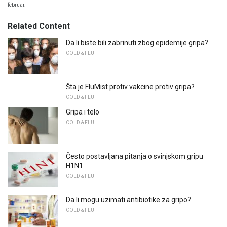
februar.
Related Content
Da li biste bili zabrinuti zbog epidemije gripa?
COLD & FLU
Šta je FluMist protiv vakcine protiv gripa?
COLD & FLU
Gripa i telo
COLD & FLU
Često postavljana pitanja o svinjskom gripu
H1N1
COLD & FLU
Da li mogu uzimati antibiotike za gripo?
COLD & FLU