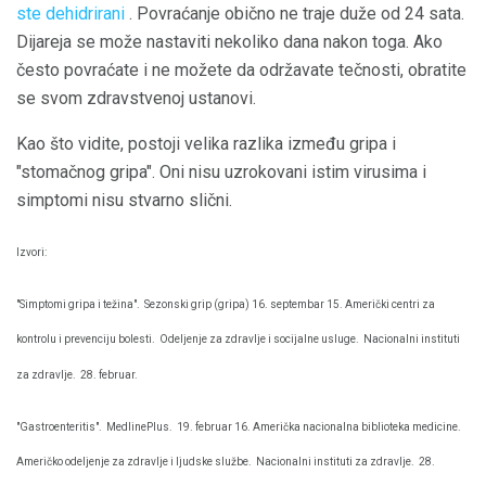
ste dehidrirani
. Povraćanje obično ne traje duže od 24 sata.
Dijareja se može nastaviti nekoliko dana nakon toga. Ako
često povraćate i ne možete da održavate tečnosti, obratite
se svom zdravstvenoj ustanovi.
Kao što vidite, postoji velika razlika između gripa i
"stomačnog gripa". Oni nisu uzrokovani istim virusima i
simptomi nisu stvarno slični.
Izvori:
"Simptomi gripa i težina".
Sezonski grip (gripa) 16. septembar 15. Američki centri za
kontrolu i prevenciju bolesti.
Odeljenje za zdravlje i socijalne usluge.
Nacionalni instituti
za zdravlje.
28. februar.
"Gastroenteritis".
MedlinePlus.
19. februar 16. Američka nacionalna biblioteka medicine.
Američko odeljenje za zdravlje i ljudske službe.
Nacionalni instituti za zdravlje.
28.