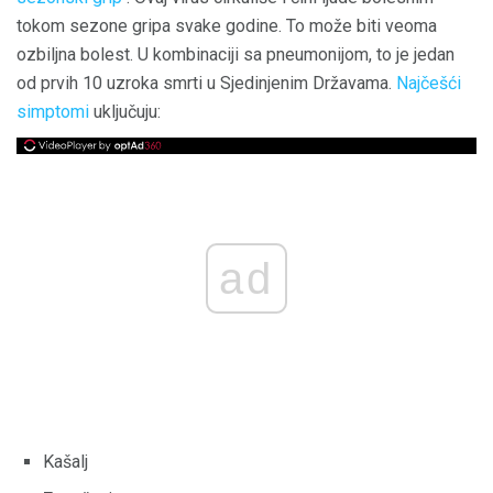
tokom sezone gripa svake godine. To može biti veoma
ozbiljna bolest. U kombinaciji sa pneumonijom, to je jedan
od prvih 10 uzroka smrti u Sjedinjenim Državama.
Najčešći
simptomi
uključuju:
ad
Kašalj