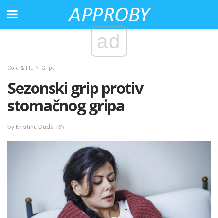
ad
Cold & Flu
Gripa
Sezonski grip protiv
stomačnog gripa
by Kristina Duda, RN