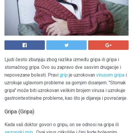
Ljudi često zbunjuju zbog razlika između gripa ili gripa i
stomačnog gripa. Ovo su zapravo dve sasvim drugacije i
nepovezane bolesti. Pravi
grip
je uzrokovan
virusom gripa
i
uzrokuje uglavnom probleme sa gornjim disanjem. "Stomak
gripa" može biti uzrokovan velikim brojem virusa i uzrokuje
gastrointestinalne probleme, kao što je dijareja i povraćanje.
Gripa (Gripa)
Kada vaš doktor govori o gripu, on se odnosi na gripa ili
sezonski grip
. Ovaj virus cirkuliše i čini ljude bolesnim