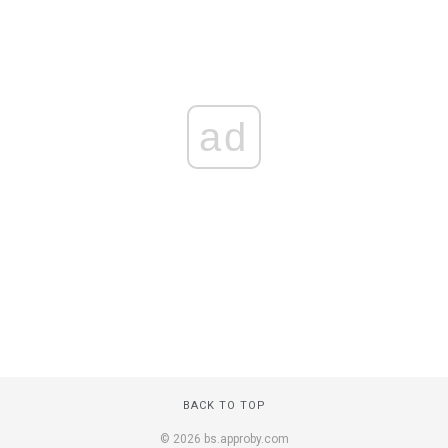
ad
BACK TO TOP
© 2026 bs.approby.com