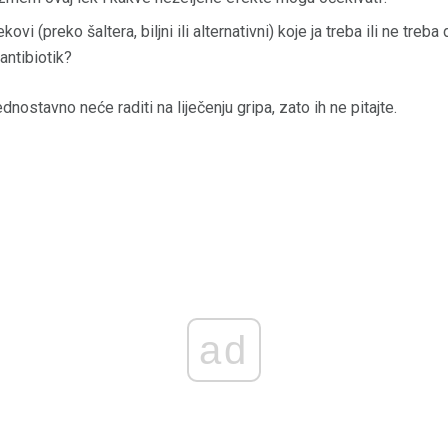
ekovi (preko šaltera, biljni ili alternativni) koje ja treba ili ne tr
antibiotik?
jednostavno neće raditi na liječenju gripa, zato ih ne pitajte.
ad