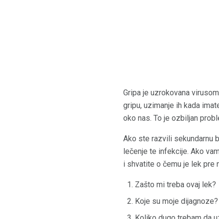
Gripa je uzrokovana virusom (
gripu, uzimanje ih kada ima
oko nas. To je ozbiljan pro
Ako ste razvili sekundarnu b
lečenje te infekcije. Ako vam
i shvatite o čemu je lek pre 
Zašto mi treba ovaj lek?
Koje su moje dijagnoze? A
Koliko dugo trebam da u