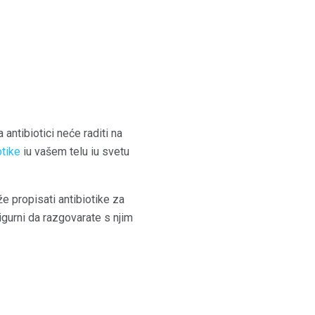
 antibiotici neće raditi na
otike
iu vašem telu iu svetu
že propisati antibiotike za
sigurni da razgovarate s njim