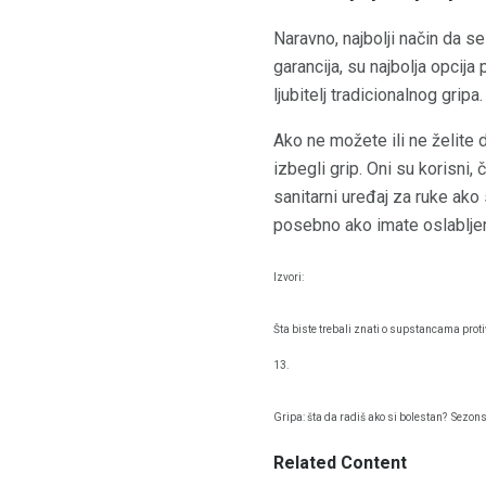
Naravno, najbolji način da s
garancija, su najbolja opcij
ljubitelj tradicionalnog gripa.
Ako ne možete ili ne želite 
izbegli grip. Oni su korisni
sanitarni uređaj za ruke ako
posebno ako imate oslabljen
Izvori:
Šta biste trebali znati o supstancama proti
13.
Gripa: šta da radiš ako si bolestan?
Sezonsk
Related Content