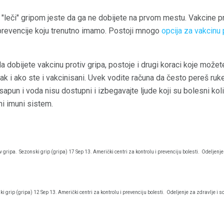
e "leči" gripom jeste da ga ne dobijete na prvom mestu. Vakcine pr
a prevencije koju trenutno imamo. Postoji mnogo
opcija za vakcinu 
da dobijete vakcinu protiv gripa, postoje i drugi koraci koje može
, čak i ako ste i vakcinisani. Uvek vodite računa da često pereš ru
 sapun i voda nisu dostupni i izbegavajte ljude koji su bolesni ko
i imuni sistem.
v gripa.
Sezonski grip (gripa) 17 Sep 13. Američki centri za kontrolu i prevenciju bolesti.
Odeljenje 
i grip (gripa) 12 Sep 13. Američki centri za kontrolu i prevenciju bolesti.
Odeljenje za zdravlje i s