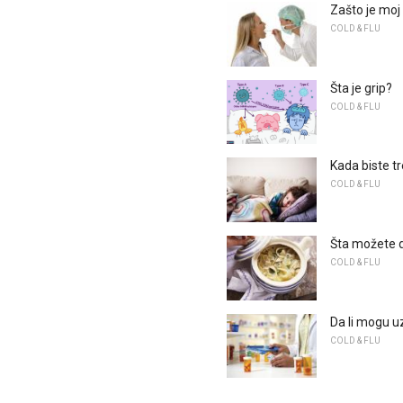
Zašto je moj 
COLD & FLU
Šta je grip?
COLD & FLU
Kada biste tr
COLD & FLU
Šta možete d
COLD & FLU
Da li mogu uz
COLD & FLU