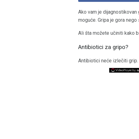
Ako vam je dijagnostikovan g
moguće. Gripa je gora nego s
Ali šta možete učiniti kako b
Antibiotici za gripo?
Antibiotici neće izlečiti grip.