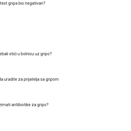
test gripa bio negativan?
ebali otići u bolnicu uz gripo?
a uradite za prijatelja sa gripom
imati antibiotike za gripo?