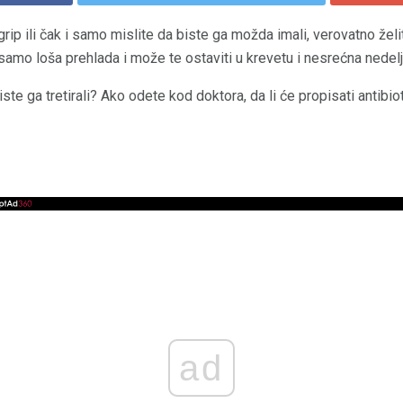
rip ili čak i samo mislite da biste ga možda imali, verovatno žel
amo loša prehlada i može te ostaviti u krevetu i nesrećna nedelju
iste ga tretirali? Ako odete kod doktora, da li će propisati antibio
ad