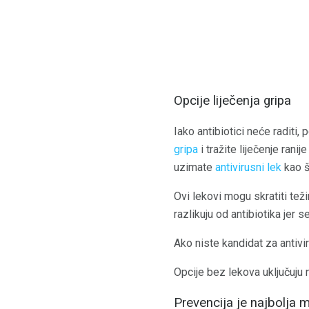
Opcije liječenja gripa
Iako antibiotici neće raditi,
gripa
i tražite liječenje ran
uzimate
antivirusni lek
kao št
Ovi lekovi mogu skratiti tež
razlikuju od antibiotika jer s
Ako niste kandidat za antiv
Opcije bez lekova uključuju 
Prevencija je najbolja 