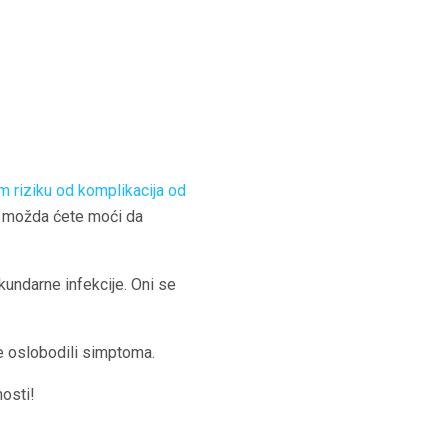
m riziku od komplikacija od
), možda ćete moći da
kundarne infekcije. Oni se
e oslobodili simptoma.
nosti!