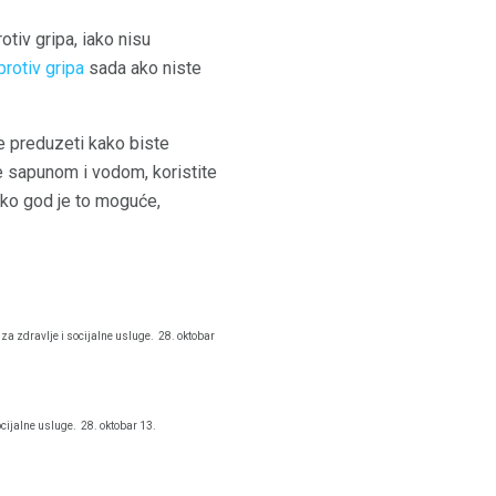
otiv gripa, iako nisu
protiv gripa
sada ako niste
te preduzeti kako biste
ke sapunom i vodom, koristite
liko god je to moguće,
za zdravlje i socijalne usluge.
28. oktobar
ocijalne usluge.
28. oktobar 13.