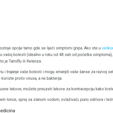
 postoje opcije tamo gde se liječi simptomi gripa. Ako ste u
veliko
ije u vašoj bolesti (idealno u roku od 48 sati od početka simptoma
o je Tamiflu ili Relenza.
inu i trajanje vaše bolesti i mogu smanjiti vaše šanse za razvoj se
e koriste protiv virusa, a ne bakterija.
irusne lekove, možete preuzeti lekove za kontracepciju kako bist
neti-lonce, sprej sa slanom vodom, ovlaživači, puno odmora i teč
medicina