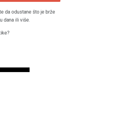
ite da odustane što je brže
 dana ili više.
tike?