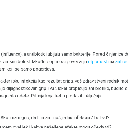
influenca), a antibiotici ubijaju samo bakterije. Pored činjenice da
te virusnu bolest takođe doprinosi povećanju
otpornosti
na
antibi
blem koji se samo pogoršava.
akterijsku infekciju kao rezultat gripa, vaš zdravstveni radnik mo
 je dijagnostikovan grip i vaš lekar propisuje antibiotike, budite 
nego što odete. Pitanja koja treba postaviti uključuju:
ko imam grip, da li imam i još jednu infekciju / bolest?
zmem ovaj lek i kakve neželjene efekte mogu očekivati?