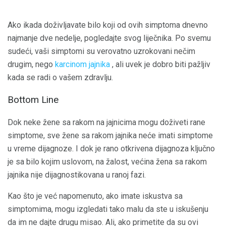
Ako ikada doživljavate bilo koji od ovih simptoma dnevno
najmanje dve nedelje, pogledajte svog liječnika. Po svemu
sudeći, vaši simptomi su verovatno uzrokovani nečim
drugim, nego
karcinom jajnika
, ali uvek je dobro biti pažljiv
kada se radi o vašem zdravlju.
Bottom Line
Dok neke žene sa rakom na jajnicima mogu doživeti rane
simptome, sve žene sa rakom jajnika neće imati simptome
u vreme dijagnoze. I dok je rano otkrivena dijagnoza ključno
je sa bilo kojim uslovom, na žalost, većina žena sa rakom
jajnika nije dijagnostikovana u ranoj fazi.
Kao što je već napomenuto, ako imate iskustva sa
simptomima, mogu izgledati tako malu da ste u iskušenju
da im ne dajte drugu misao. Ali, ako primetite da su ovi