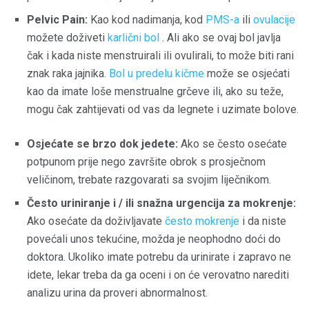
Pelvic Pain:
Kao kod nadimanja, kod
PMS-a
ili
ovulacije
možete doživeti
karlični bol
. Ali ako se ovaj bol javlja
čak i kada niste menstruirali ili ovulirali, to može biti rani
znak raka jajnika.
Bol u predelu kičme
može se osjećati
kao da imate loše menstrualne grčeve ili, ako su teže,
mogu čak zahtijevati od vas da legnete i uzimate bolove.
Osjećate se brzo dok jedete:
Ako se često osećate
potpunom prije nego završite obrok s prosječnom
veličinom, trebate razgovarati sa svojim liječnikom.
Često uriniranje i / ili snažna urgencija za mokrenje:
Ako osećate da doživljavate
često mokrenje
i da niste
povećali unos tekućine, možda je neophodno doći do
doktora. Ukoliko imate potrebu da urinirate i zapravo ne
idete, lekar treba da ga oceni i on će verovatno narediti
analizu urina da proveri abnormalnost.