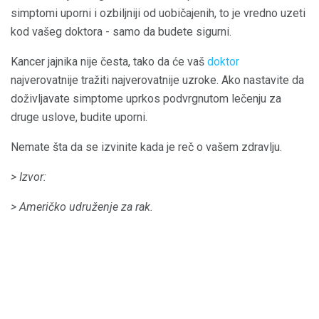
simptomi uporni i ozbiljniji od uobičajenih, to je vredno uzeti
kod vašeg doktora - samo da budete sigurni.
Kancer jajnika nije česta, tako da će vaš
doktor
najverovatnije tražiti najverovatnije uzroke. Ako nastavite da
doživljavate simptome uprkos podvrgnutom lečenju za
druge uslove, budite uporni.
Nemate šta da se izvinite kada je reč o vašem zdravlju.
> Izvor:
> Američko udruženje za rak.