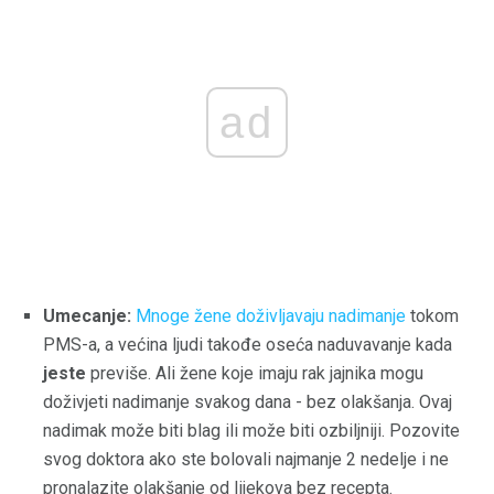
ad
Umecanje:
Mnoge žene doživljavaju nadimanje
tokom
PMS-a, a većina ljudi takođe oseća naduvavanje kada
jeste
previše. Ali žene koje imaju rak jajnika mogu
doživjeti nadimanje svakog dana - bez olakšanja. Ovaj
nadimak može biti blag ili može biti ozbiljniji. Pozovite
svog doktora ako ste bolovali najmanje 2 nedelje i ne
pronalazite olakšanje od lijekova bez recepta.