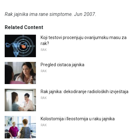
Rak jajnika ima rane simptome.
Jun 2007.
Related Content
Koji testovi procenjuju ovarijumsku masu za
rak?
RAK
Pregled cistaca jajnika
RAK
Rak jajnika: dekodiranje radioloških izvještaja
RAK
Kolostomija i Ileostomija u raku jajnika
RAK