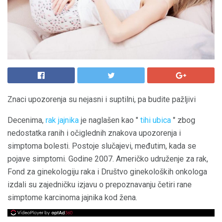
Znaci upozorenja su nejasni i suptilni, pa budite pažljivi
Decenima,
rak jajnika
je naglašen kao "
tihi ubica
" zbog
nedostatka ranih i očiglednih znakova upozorenja i
simptoma bolesti. Postoje slučajevi, međutim, kada se
pojave simptomi. Godine 2007. Američko udruženje za rak,
Fond za ginekologiju raka i Društvo ginekoloških onkologa
izdali su zajedničku izjavu o prepoznavanju četiri rane
simptome karcinoma jajnika kod žena.