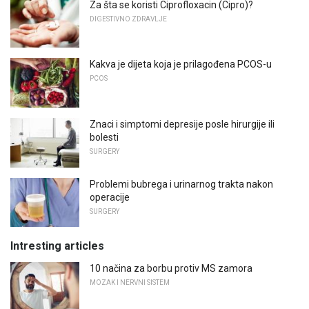
Za šta se koristi Ciprofloxacin (Cipro)?
DIGESTIVNO ZDRAVLJE
Kakva je dijeta koja je prilagođena PCOS-u
PCOS
Znaci i simptomi depresije posle hirurgije ili
bolesti
SURGERY
Problemi bubrega i urinarnog trakta nakon
operacije
SURGERY
Intresting articles
10 načina za borbu protiv MS zamora
MOZAK I NERVNI SISTEM