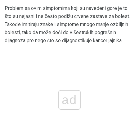
Problem sa ovim simptomima koji su navedeni gore je to
što su nejasni i ne često podižu crvene zastave za bolest.
Takođe imitiraju znake i simptome mnogo manje ozbiljnih
bolesti, tako da može doći do višestrukih pogrešnih
dijagnoza pre nego što se dijagnostikuje kancer jajnika.
ad