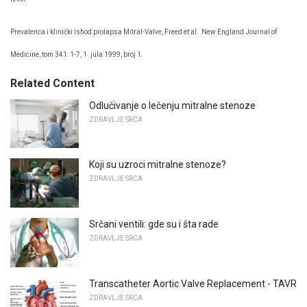
Prevalenca i klinički ishod prolapsa Mitral-Valve, Freed et al.
New England Journal of
Medicine, tom 341: 1-7, 1. jula 1999, broj 1.
Related Content
Odlučivanje o lečenju mitralne stenoze
ZDRAVLJE SRCA
Koji su uzroci mitralne stenoze?
ZDRAVLJE SRCA
Srčani ventili: gde su i šta rade
ZDRAVLJE SRCA
Transcatheter Aortic Valve Replacement - TAVR
ZDRAVLJE SRCA