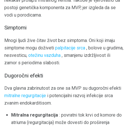
nekakav prolaps mitralnog ventila. Takođe je vjerovatno da
postoji genetička komponenta za MVP, jer izgleda da se
vodi u porodicama.
Simptomi
Mnogi ljudi žive čitav život bez simptoma. Oni koji imaju
simptome mogu doživeti
palpitacije srca
, bolove u grudima,
nesvesticu,
otežinu vazduha
, smanjenu izdržljivost ili
zamor s periodima slabosti.
Dugoročni efekti
Dva glavna zabrinutost za one sa MVP su dugoročni efekti
mitralne regurgitacije
i potencijalni razvoj infekcije srca
zvanim endokarditisom.
Mitralna regurgitacija
: povratni tok krvi od komore do
atriuma (regurgitacija) može dovesti do proširenja