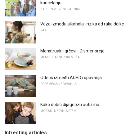
kancelariju
ZA ZDRAVSTVENE RADNIKE
Veza između alkohola i rizika od raka dojke
RAK
Menstrualni grčevi - Dismenoreja
MENSTRUALNI POREMEĆAJI
Odnos između ADHD i spavanja
POREMEĆAJI SPAVANJA
Kako dobiti dijagnozu autizma
MOZAK I NERVNI SISTEM
Intresting articles