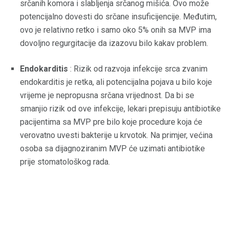
srčanih komora i slabljenja srčanog mišića. Ovo može
potencijalno dovesti do srčane insuficijencije. Međutim,
ovo je relativno retko i samo oko 5% onih sa MVP ima
dovoljno regurgitacije da izazovu bilo kakav problem.
Endokarditis
: Rizik od razvoja infekcije srca zvanim
endokarditis je retka, ali potencijalna pojava u bilo koje
vrijeme je nepropusna srčana vrijednost. Da bi se
smanjio rizik od ove infekcije, lekari prepisuju antibiotike
pacijentima sa MVP pre bilo koje procedure koja će
verovatno uvesti bakterije u krvotok. Na primjer, većina
osoba sa dijagnoziranim MVP će uzimati antibiotike
prije stomatološkog rada.