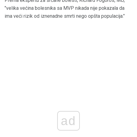
Prema ekspertu za srčane bolesti, Richard Fogoros, MD,
"velika većina bolesnika sa MVP nikada nije pokazala da
ima veći rizik od iznenadne smrti nego opšta populacija."
ad