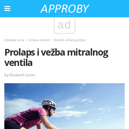
ad
Zdravlje srca
Srčana bolest
Bolesti srčanog klipa
Prolaps i vežba mitralnog
ventila
by Elizabeth Quinn