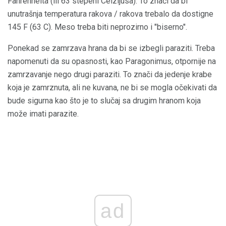
Fahrenheita (ili 63 stepeni Celzijusa). To znači da bi
unutrašnja temperatura rakova / rakova trebalo da dostigne
145 F (63 C). Meso treba biti neprozirno i "biserno".
Ponekad se zamrzava hrana da bi se izbegli paraziti. Treba
napomenuti da su opasnosti, kao Paragonimus, otpornije na
zamrzavanje nego drugi paraziti. To znači da jedenje krabe
koja je zamrznuta, ali ne kuvana, ne bi se mogla očekivati ​​da
bude sigurna kao što je to slučaj sa drugim hranom koja
može imati parazite.
ad