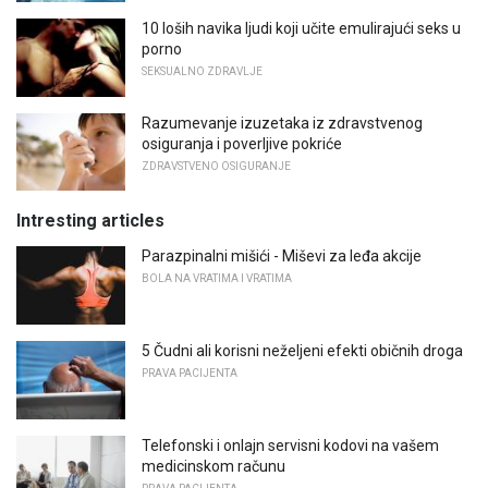
10 loših navika ljudi koji učite emulirajući seks u
porno
SEKSUALNO ZDRAVLJE
Razumevanje izuzetaka iz zdravstvenog
osiguranja i poverljive pokriće
ZDRAVSTVENO OSIGURANJE
Intresting articles
Parazpinalni mišići - Miševi za leđa akcije
BOLA NA VRATIMA I VRATIMA
5 Čudni ali korisni neželjeni efekti običnih droga
PRAVA PACIJENTA
Telefonski i onlajn servisni kodovi na vašem
medicinskom računu