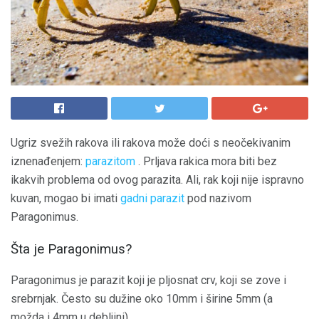
Ugriz svežih rakova ili rakova može doći s neočekivanim
iznenađenjem:
parazitom
. Prljava rakica mora biti bez
ikakvih problema od ovog parazita. Ali, rak koji nije ispravno
kuvan, mogao bi imati
gadni parazit
pod nazivom
Paragonimus.
Šta je Paragonimus?
Paragonimus je parazit koji je pljosnat crv, koji se zove i
srebrnjak. Često su dužine oko 10mm i širine 5mm (a
možda i 4mm u debljini).