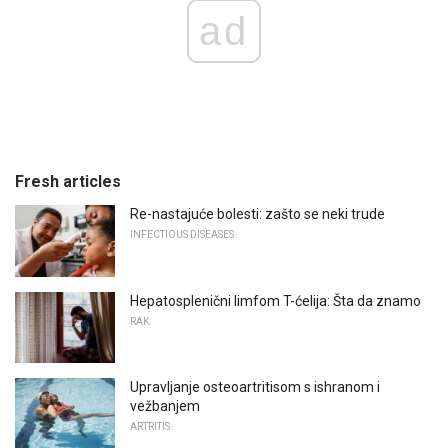
ad
Fresh articles
Re-nastajuće bolesti: zašto se neki trude
INFECTIOUS DISEASES
Hepatosplenični limfom T-ćelija: Šta da znamo
RAK
Upravljanje osteoartritisom s ishranom i
vežbanjem
ARTRITIS