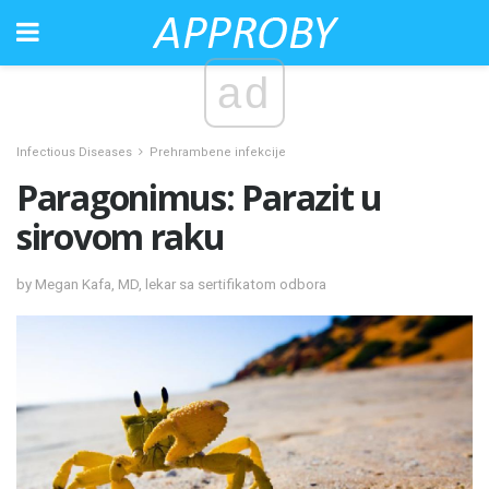
ad
Infectious Diseases
Prehrambene infekcije
Paragonimus: Parazit u
sirovom raku
by Megan Kafa, MD, lekar sa sertifikatom odbora