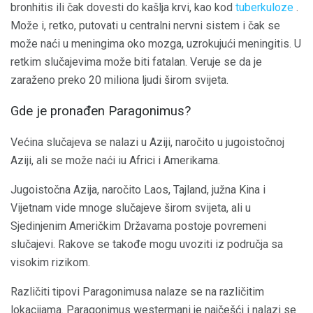
bronhitis ili čak dovesti do kašlja krvi, kao kod
tuberkuloze
.
Može i, retko, putovati u centralni nervni sistem i čak se
može naći u meningima oko mozga, uzrokujući meningitis. U
retkim slučajevima može biti fatalan. Veruje se da je
zaraženo preko 20 miliona ljudi širom svijeta.
Gde je pronađen Paragonimus?
Većina slučajeva se nalazi u Aziji, naročito u jugoistočnoj
Aziji, ali se može naći iu Africi i Amerikama.
Jugoistočna Azija, naročito Laos, Tajland, južna Kina i
Vijetnam vide mnoge slučajeve širom svijeta, ali u
Sjedinjenim Američkim Državama postoje povremeni
slučajevi. Rakove se takođe mogu uvoziti iz područja sa
visokim rizikom.
Različiti tipovi Paragonimusa nalaze se na različitim
lokacijama. Paragonimus westermani je najčešći i nalazi se