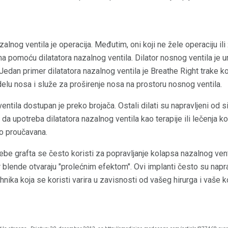
lnog ventila je operacija. Međutim, oni koji ne žele operaciju ili
 pomoću dilatatora nazalnog ventila. Dilator nosnog ventila je ure
Jedan primer dilatatora nazalnog ventila je Breathe Right trake ko
elu nosa i služe za proširenje nosa na prostoru nosnog ventila.
ventila dostupan je preko brojača. Ostali dilati su napravljeni od si
a upotreba dilatatora nazalnog ventila kao terapije ili lečenja k
o proučavana.
rebe grafta se često koristi za popravljanje kolapsa nazalnog ven
r blende otvaraju "prolećnim efektom". Ovi implanti često su napra
tehnika koja se koristi varira u zavisnosti od vašeg hirurga i vaše k