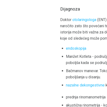
Dijagnoza
Doktor
otolaringologa
(ENT) 
naročito zato što povećani 
istorija može biti važna za do
koje od sledećeg može pomoć
endoskopija
Manžet Kotleta - područj
poboljša kada se područje
Bačmanov manevar. Tokom
poboljšanja u disanju.
nazalne dekongestivne
k
prednja rinomanometrija 
akustična rinometrija - k