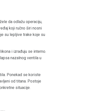
 žele da odlažu operaciju,
đaj koji ručno širi nosni
je su lepljive trake koje su
likona i izrađuju se interno.
olapsa nazalnog ventila u
tila. Ponekad se koriste
vljeni od titana. Postoje
onkretne situacije.