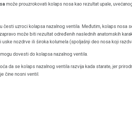
osa
može prouzrokovati kolaps nosa kao rezultat upale, uvećanog 
 su česti uzroci kolapsa nazalnog ventila. Međutim, kolaps nosa 
 i zapravo može biti rezultat određenih naslednih anatomskih karak
i uske nozdrve ili široka kolumela (spoljašnji deo nosa koji razdv
 mogu dovesti do kolapsa nazalnog ventila.
ća da se kolaps nazalnog ventila razvija kada starate, jer priro
je čine nosni ventil.