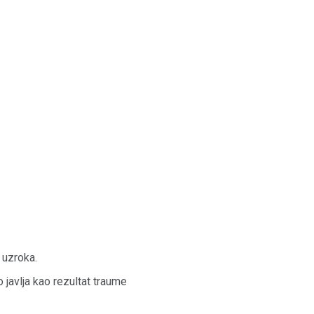
h uzroka.
 javlja kao rezultat traume