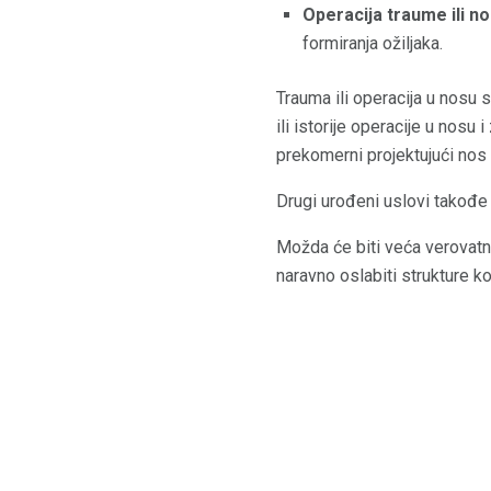
Operacija traume ili n
formiranja ožiljaka.
Trauma ili operacija u nosu
ili istorije operacije u nosu
prekomerni projektujući nos 
Drugi urođeni uslovi takođe
Možda će biti veća verovatno
naravno oslabiti strukture ko