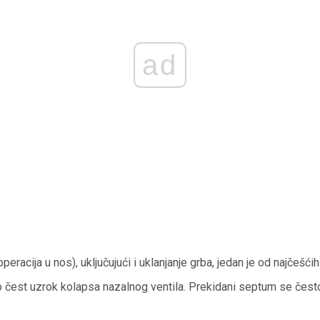
ad
peracija u nos), uključujući i uklanjanje grba, jedan je od najčešći
o čest uzrok kolapsa nazalnog ventila. Prekidani septum se često