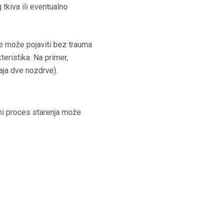
tkiva ili eventualno
se može pojaviti bez trauma
teristika. Na primer,
aja dve nozdrve).
dni proces starenja može