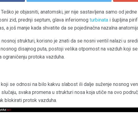
 Teško je objasniti, anatomski, jer nije sastavljena samo od jedne
nosni zid, prednji septum, glava inferiornog
turbinata
i šupljina pir
s, a još manje kada shvatite da se pojedinačna nazalna anatomija
 nosnoj strukturi, korisno je znati da se nosni ventil nalazi u sred
nosnog disajnog puta, postoji velika otpornost na vazduh koji se j
na ograničenju protoka vazduha.
koji se odnosi na bilo kakvu slabost ili dalje suženje nosnog venti
slučaju, svaka promena u strukturi nosa koja utiče na ovo područ
k blokirati protok vazduha.