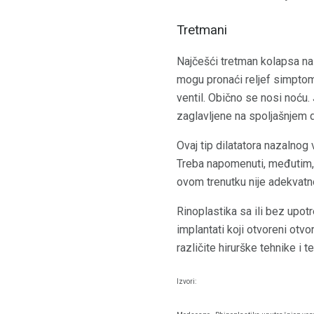
Tretmani
Najčešći tretman kolapsa naza
mogu pronaći reljef simptoma
ventil. Obično se nosi noću. 
zaglavljene na spoljašnjem d
Ovaj tip dilatatora nazalnog 
Treba napomenuti, međutim, d
ovom trenutku nije adekvatn
Rinoplastika sa ili bez upot
implantati koji otvoreni otvo
različite hirurške tehnike i 
Izvori: