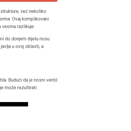
 strukture, već nekoliko
iforma. Ovaj komplikovani
 veoma razlikuje.
ini do donjem dijelu nosu.
avlja u ovoj oblasti, a
la. Budući da je nosni ventil
je može rezultirati