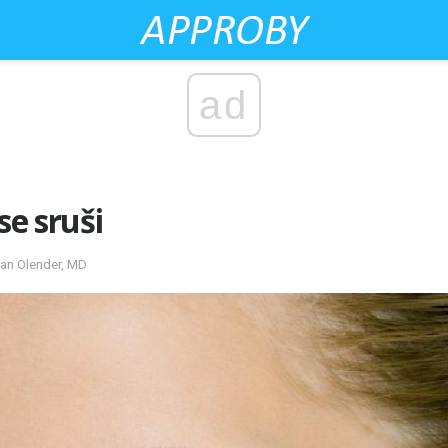
ad
se sruši
usan Olender, MD