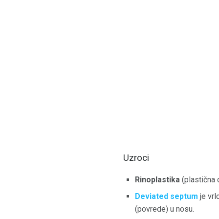
Uzroci
Rinoplastika
(plastična o
Deviated septum
je vrl
(povrede) u nosu.