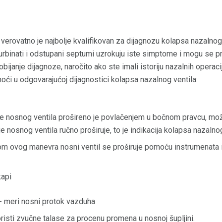
verovatno je najbolje kvalifikovan za dijagnozu kolapsa nazalnog 
turbinati i odstupani septumi uzrokuju iste simptome i mogu se p
bijanje dijagnoze, naročito ako ste imali istoriju nazalnih operacij
i u odgovarajućoj dijagnostici kolapsa nazalnog ventila:
e nosnog ventila prošireno je povlačenjem u bočnom pravcu, mož
 nosnog ventila ručno proširuje, to je indikacija kolapsa nazalnog
 ovog manevra nosni ventil se proširuje pomoću instrumenata i
api
- meri nosni protok vazduha
oristi zvučne talase za procenu promena u nosnoj šupljini.