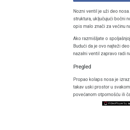
Nozni ventil je uži deo nosa.
struktura, uključujući bočni 
opis malo znači za većinu na
Ako razmišljate o spoljašnjoj
Budući da je ovo najteži deo 
nazalni ventil zapravo radi 
Pregled
Propao kolaps nosa je izraz 
takav uski prostor u svakom 
povećanom otpornošću ili ča