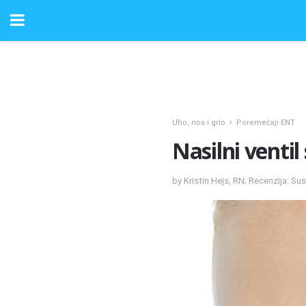
Uho, nos i grlo
Poremećaji ENT
Nasilni ventil 
by Kristin Hejs, RN; Recenzija: S