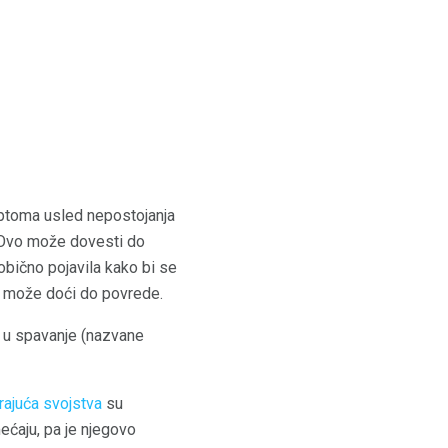
ptoma usled nepostojanja
. Ovo može dovesti do
obično pojavila kako bi se
, može doći do povrede.
 u spavanje (nazvane
irajuća svojstva
su
ećaju, pa je njegovo