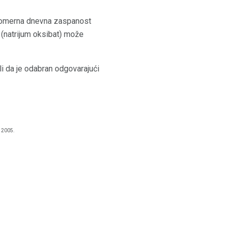
ekomerna dnevna zaspanost
(natrijum oksibat) može
li da je odabran odgovarajući
2005.