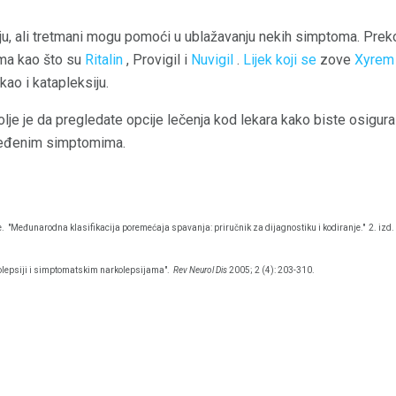
iju, ali tretmani mogu pomoći u ublažavanju nekih simptoma. Pr
ima kao što su
Ritalin
, Provigil i
Nuvigil
.
Lijek koji se
zove
Xyrem
kao i katapleksiju.
olje je da pregledate opcije lečenja kod lekara kako biste osigura
dređenim simptomima.
.
"Međunarodna klasifikacija poremećaja spavanja: priručnik za dijagnostiku i kodiranje."
2. izd.
colepsiji i simptomatskim narkolepsijama".
Rev Neurol Dis
2005; 2 (4): 203-310.