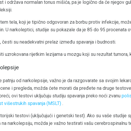
t i održava normalan tonus mišića, pa je logično da će njegov g
eksiji.
em tela, koji je tipično odgovoran za borbu protiv infekcije, mož
in. U narkoleptici, studije su pokazale da je 85 do 95 procenata o
, česti su neadekvatni prelaz između spavanja i budnosti.
i uzrokovana rijetkim lezijama u mozgu koji su rezultat tumora, ka
olepsije
 patnju od narkolepsije, važno je da razgovarate sa svojim lekar
ocene i pregleda, možda ćete morati da pređete na druge testove 
eći, ovi testovi uključuju studiju spavanja preko noći zvanu
pol
st višestrukih spavanja (MSLT)
.
orijski testovi (uključujući i genetski test). Ako su vaše studije s
 na narkolepsiju, možda je važno testirati vašu cerebrospinalnu 