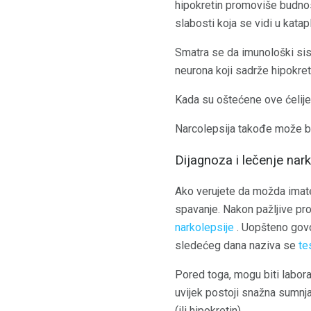
hipokretin promoviše budnos
slabosti koja se vidi u katapl
Smatra se da imunološki sist
neurona koji sadrže hipokret
Kada su oštećene ove ćelije
Narcolepsija takođe može bit
Dijagnoza i lečenje nark
Ako verujete da možda imate
spavanje. Nakon pažljive pr
narkolepsije
. Uopšteno govor
sledećeg dana naziva se
te
Pored toga, mogu biti laborat
uvijek postoji snažna sumnja
(ili hipokretin).