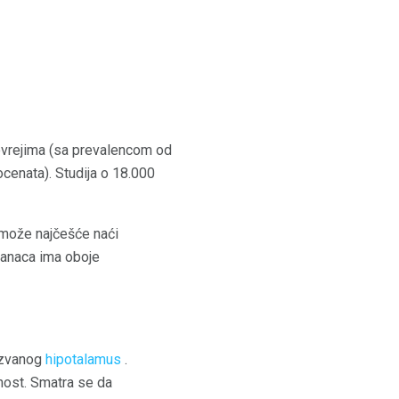
evrejima (sa prevalencom od
cenata). Studija o 18.000
može najčešće naći
zanaca ima oboje
nazvanog
hipotalamus
.
dnost. Smatra se da