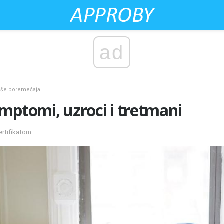
ad
više poremećaja
mptomi, uzroci i tretmani
ertifikatom