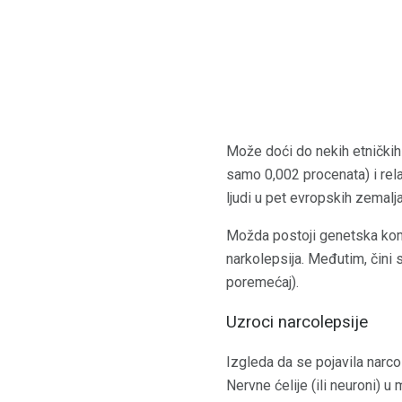
Može doći do nekih etnički
samo 0,002 procenata) i rel
ljudi u pet evropskih zemalj
Možda postoji genetska ko
narkolepsija. Međutim, čini 
poremećaj).
Uzroci narcolepsije
Izgleda da se pojavila narc
Nervne ćelije (ili neuroni) 