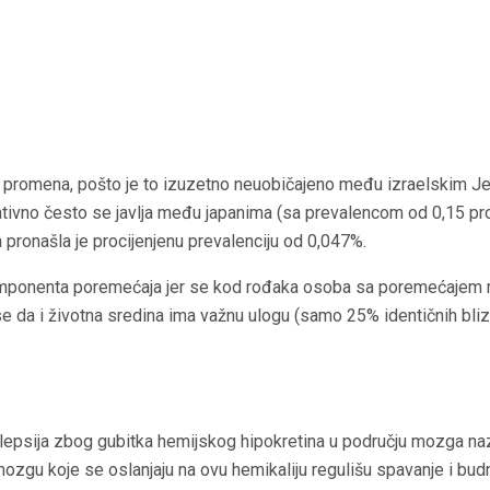
h promena, pošto je to izuzetno neuobičajeno među izraelskim J
ativno često se javlja među japanima (sa prevalencom od 0,15 pro
a pronašla je procijenjenu prevalenciju od 0,047%.
mponenta poremećaja jer se kod rođaka osoba sa poremećajem 
se da i životna sredina ima važnu ulogu (samo 25% identičnih bli
olepsija zbog gubitka hemijskog hipokretina u području mozga 
u mozgu koje se oslanjaju na ovu hemikaliju regulišu spavanje i bu