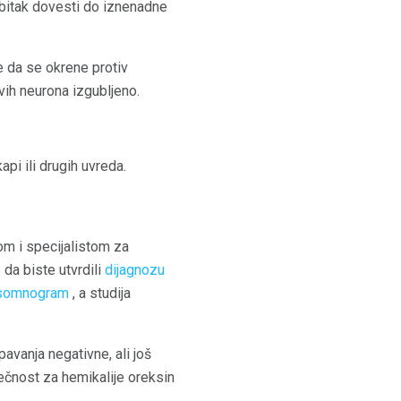
ubitak dovesti do iznenadne
e da se okrene protiv
vih neurona izgubljeno.
pi ili drugih uvreda.
om i specijalistom za
da biste utvrdili
dijagnozu
isomnogram
, a studija
pavanja negativne, ali još
tečnost za hemikalije oreksin