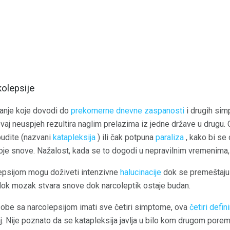
olepsije
tanje koje dovodi do
prekomerne dnevne zaspanosti
i drugih sim
Ovaj neuspjeh rezultira naglim prelazima iz jedne države u drugu
budite (nazvani
katapleksija
) ili čak potpuna
paraliza
, kako bi se 
oje snove. Nažalost, kada se to dogodi u nepravilnim vremenima
epsijom mogu doživeti intenzivne
halucinacije
dok se premeštaju
 dok mozak stvara snove dok narcoleptik ostaje budan.
sobe sa narcolepsijom imati sve četiri simptome, ova
četiri defin
. Nije poznato da se katapleksija javlja u bilo kom drugom porem