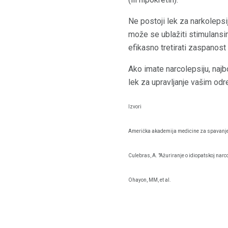
Ne postoji lek za narkoleps
može se ublažiti stimulans
efikasno tretirati zaspanost 
Ako imate narcolepsiju, najb
lek za upravljanje vašim o
Izvori
Američka akademija medicine za spavanje
Culebras, A. "Ažuriranje o idiopatskoj nar
Ohayon, MM, et al.