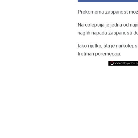
Prekomerna zaspanost može 
Narcolepsija je jedna od n
naglih napada zaspanosti do
Iako rijetko, šta je narkolep
tretman poremećaja.