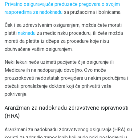
Privatno osiguravajuće preduzeće pregovara o svojim
rasporedima za nadoknadu
sa pružaocima i bolnicama.
Čak i sa zdravstvenim osiguranjem, možda ćete morati
platiti
naknadu
za medicinsku proceduru, ili ćete možda
morati da platite iz džepa za procedure koje nisu
obuhvaćene vašim osiguranjem.
Neki lekari neće uzimati pacijente čije osiguranje ili
Medicare ih ne nadopunjuju dovoljno. Ovo može
prouzrokovati nedostatak provajdera u nekim područjima i
otežati pronalaženje doktora koji će prihvatiti vaše
pokrivanje.
Aranžman za nadoknadu zdravstvene ispravnosti
(HRA)
Aranžmani za nadoknadu zdravstvenog osiguranja (HRA) su
koristi za zdravlje zaposlenih koji nude neki poslodavci u