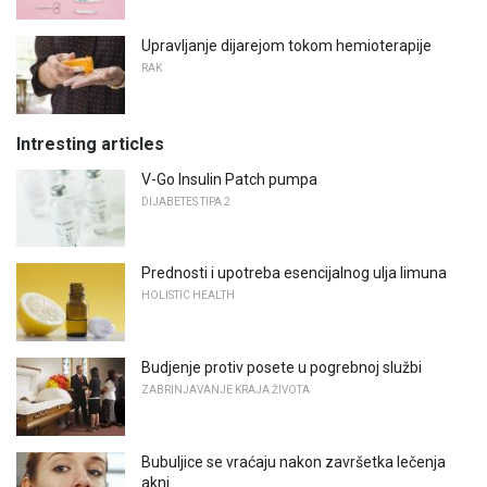
Upravljanje dijarejom tokom hemioterapije
RAK
Intresting articles
V-Go Insulin Patch pumpa
DIJABETES TIPA 2
Prednosti i upotreba esencijalnog ulja limuna
HOLISTIC HEALTH
Budjenje protiv posete u pogrebnoj službi
ZABRINJAVANJE KRAJA ŽIVOTA
Bubuljice se vraćaju nakon završetka lečenja
akni