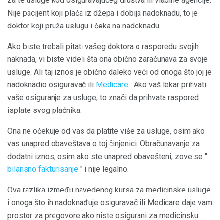
za te usluge kod osiguravajućeg društva ili vladine agencije.
Nije pacijent koji plaća iz džepa i dobija nadoknadu, to je
doktor koji pruža uslugu i čeka na nadoknadu.
Ako biste trebali pitati vašeg doktora o rasporedu svojih
naknada, vi biste videli šta ona obično zaračunava za svoje
usluge. Ali taj iznos je obično daleko veći od onoga što joj je
nadoknadio osiguravač ili
Medicare
. Ako vaš lekar prihvati
vaše osiguranje za usluge, to znači da prihvata raspored
isplate svog plaćnika.
Ona ne očekuje od vas da platite više za usluge, osim ako
vas unapred obaveštava o toj činjenici. Obračunavanje za
dodatni iznos, osim ako ste unapred obavešteni, zove se "
bilansno fakturisanje
" i nije legalno.
Ova razlika između navedenog kursa za medicinske usluge
i onoga što ih nadoknađuje osiguravač ili Medicare daje vam
prostor za pregovore ako niste osigurani za medicinsku