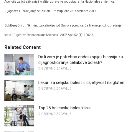
Agencija za istraživanje i kvalitet zdravstvenog osiguranja Nacionalne smjernice.
Dijagnoza i upravljanje celiakijom.
Pristupljeno 28. novembra 2011.
Goldberg D. i dr.
Skrining za celiakiju kod članova porodice: Da li je neophodno praćenje
testa?
Digestive Diseases and Sciences.
2007 Apr; 52 (4): 1082-6.
Related Content
Da li vam je potrebna endoskopija i biopsija za
dijagnosticiranje celiakove bolesti?
DIGESTIVNO ZDRAVLJE
Lekari za celijsku bolest ili osjetljivost na gluten
DIGESTIVNO ZDRAVLJE
Top 25 bolesnika bolesti srca
DIGESTIVNO ZDRAVLJE