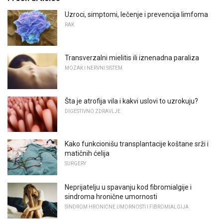
Uzroci, simptomi, lečenje i prevencija limfoma
RAK
Transverzalni mielitis ili iznenadna paraliza
MOZAK I NERVNI SISTEM
Šta je atrofija vila i kakvi uslovi to uzrokuju?
DIGESTIVNO ZDRAVLJE
Kako funkcionišu transplantacije koštane srži i
matičnih ćelija
SURGERY
Neprijatelju u spavanju kod fibromialgije i
sindroma hronične umornosti
SINDROM HRONIČNE UMORNOSTI I FIBROMIALGIJA