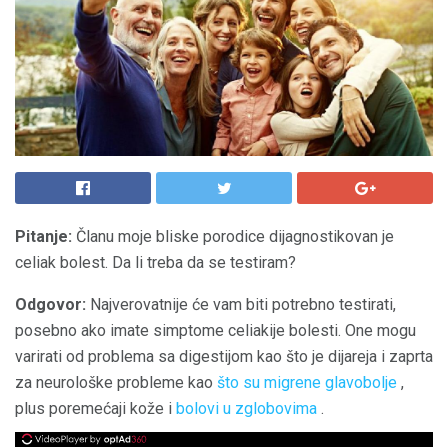
Pitanje:
Članu moje bliske porodice dijagnostikovan je
celiak bolest. Da li treba da se testiram?
Odgovor:
Najverovatnije će vam biti potrebno testirati,
posebno ako imate simptome celiakije bolesti. One mogu
varirati od problema sa digestijom kao što je dijareja i zaprta
za neurološke probleme kao
što su migrene glavobolje
,
plus poremećaji kože i
bolovi u zglobovima
.