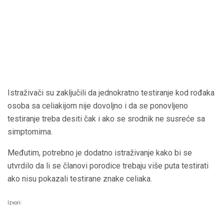
Istraživači su zaključili da jednokratno testiranje kod rođaka
osoba sa celiakijom nije dovoljno i da se ponovljeno
testiranje treba desiti čak i ako se srodnik ne susreće sa
simptomima.
Međutim, potrebno je dodatno istraživanje kako bi se
utvrdilo da li se članovi porodice trebaju više puta testirati
ako nisu pokazali testirane znake celiaka.
Izvori: