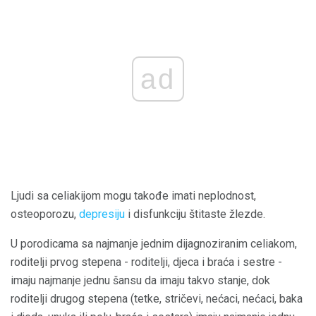
ad
Ljudi sa celiakijom mogu takođe imati neplodnost,
osteoporozu,
depresiju
i disfunkciju štitaste žlezde.
U porodicama sa najmanje jednim dijagnoziranim celiakom,
roditelji prvog stepena - roditelji, djeca i braća i sestre -
imaju najmanje jednu šansu da imaju takvo stanje, dok
roditelji drugog stepena (tetke, stričevi, nećaci, nećaci, baka