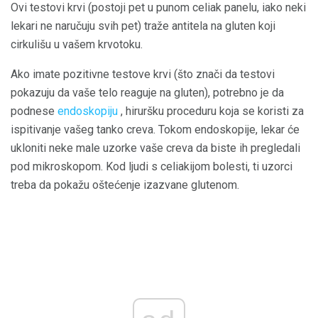
Ovi testovi krvi (postoji pet u punom celiak panelu, iako neki
lekari ne naručuju svih pet) traže antitela na gluten koji
cirkulišu u vašem krvotoku.
Ako imate pozitivne testove krvi (što znači da testovi
pokazuju da vaše telo reaguje na gluten), potrebno je da
podnese
endoskopiju
, hiruršku proceduru koja se koristi za
ispitivanje vašeg tanko creva. Tokom endoskopije, lekar će
ukloniti neke male uzorke vaše creva da biste ih pregledali
pod mikroskopom. Kod ljudi s celiakijom bolesti, ti uzorci
treba da pokažu oštećenje izazvane glutenom.