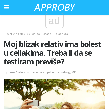
ad
Digestivno zdravlje
Celiac Disease
Dijagnoza
Moj blizak relativ ima bolest
u celiakima. Treba li da se
testiram previše?
by Jane Anderson; Recenzirao je Emmy Ludwig, MD