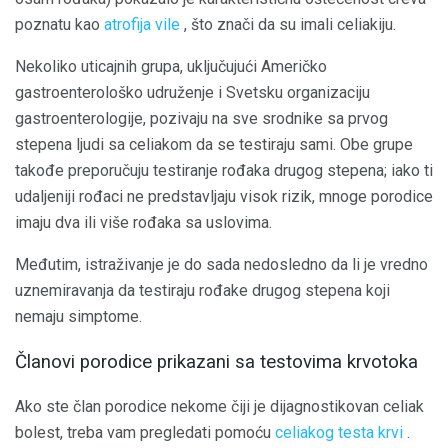
poznatu kao
atrofija vile
, što znači da su imali celiakiju.
Nekoliko uticajnih grupa, uključujući Američko
gastroenterološko udruženje i Svetsku organizaciju
gastroenterologije, pozivaju na sve srodnike sa prvog
stepena ljudi sa celiakom da se testiraju sami. Obe grupe
takođe preporučuju testiranje rođaka drugog stepena; iako ti
udaljeniji rođaci ne predstavljaju visok rizik, mnoge porodice
imaju dva ili više rođaka sa uslovima.
Međutim, istraživanje je do sada nedosledno da li je vredno
uznemiravanja da testiraju rođake drugog stepena koji
nemaju simptome.
Članovi porodice prikazani sa testovima krvotoka
Ako ste član porodice nekome čiji je dijagnostikovan celiak
bolest, treba vam pregledati pomoću
celiakog testa krvi
.