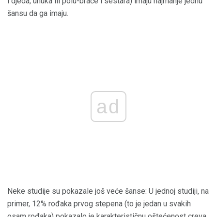
i djeda, unuka ili polu-braće i sestara) imaju najmanje jednu
šansu da ga imaju.
ad
Neke studije su pokazale još veće šanse: U jednoj studiji, na
primer, 12% rođaka prvog stepena (to je jedan u svakih
osam rođaka) pokazalo je karakterističnu oštećenost creva