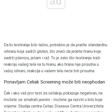
ad
Da bi testiranje bilo tačno, potrebno je da pratite standardnu ​​
ishranu koja sadrži gluten, što znači da jedete hranu koja
sadrži pšenicu, ječam i raž. To je zato što testiranje traži
reakciju vašeg tela na tu hranu; ako hrana nije prisutna u
vašoj ishrani, reakcija u vašem telu neće biti prisutna.
Ponavljam Celiak Screening može biti neophodan
Čak i ako vaš prvi test za celiakiju pokazuje negativan, ne
možete se smatrati jasnim - možete ga razviti u bilo koje
vrijeme. Studija centra Celiac Disease Centra Univerziteta