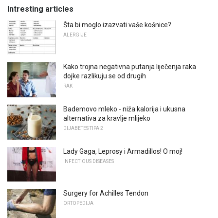
Intresting articles
Šta bi moglo izazvati vaše košnice?
ALERGIJE
Kako trojna negativna putanja liječenja raka
dojke razlikuju se od drugih
RAK
Bademovo mleko - niža kalorija i ukusna
alternativa za kravlje mlijeko
DIJABETES TIPA 2
Lady Gaga, Leprosy i Armadillos! O moj!
INFECTIOUS DISEASES
Surgery for Achilles Tendon
ORTOPEDIJA