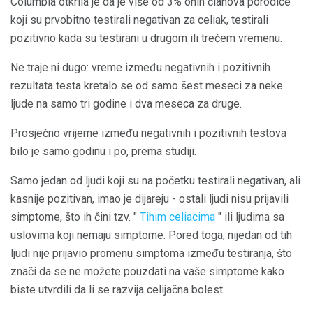
Columbia otkrila je da je više od 3% onih članova porodice
koji su prvobitno testirali negativan za celiak, testirali
pozitivno kada su testirani u drugom ili trećem vremenu.
Ne traje ni dugo: vreme između negativnih i pozitivnih
rezultata testa kretalo se od samo šest meseci za neke
ljude na samo tri godine i dva meseca za druge.
Prosječno vrijeme između negativnih i pozitivnih testova
bilo je samo godinu i po, prema studiji.
Samo jedan od ljudi koji su na početku testirali negativan, ali
kasnije pozitivan, imao je dijareju - ostali ljudi nisu prijavili
simptome, što ih čini tzv. "
Tihim celiacima
" ili ljudima sa
uslovima koji nemaju simptome. Pored toga, nijedan od tih
ljudi nije prijavio promenu simptoma između testiranja, što
znači da se ne možete pouzdati na vaše simptome kako
biste utvrdili da li se razvija celijačna bolest.