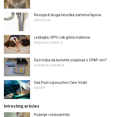
Revizija ili druga hirurška zamena hipova
ORTOPEDIJA
Lezbejke, HPV i rak grlića materice
SEKSUALNO ZDRAVLJE
Da li treba da koristite ovlaživač s CPAP-om?
POREMEĆAJI SPAVANJA
Vaš Post-Liposuction Care Vodič
SURGERY
Intresting articles
Pušenje i osteoartritis