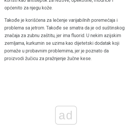
koristi kao antiseptik za rezove, opekotine, modrice i
općenito za njegu kože.
Takođe je korišćena za lečenje varijabilnih poremećaja i
problema sa jetrom. Takođe se smatra da je od suštinskog
značaja za zubnu zaštitu, jer ima fluorid. U nekim azijskim
zemljama, kurkumin se uzima kao dijetetski dodatak koji
pomaže u probavnim problemima, jer je poznato da
proizvodi žučicu za pražnjenje žučne kese.
ad