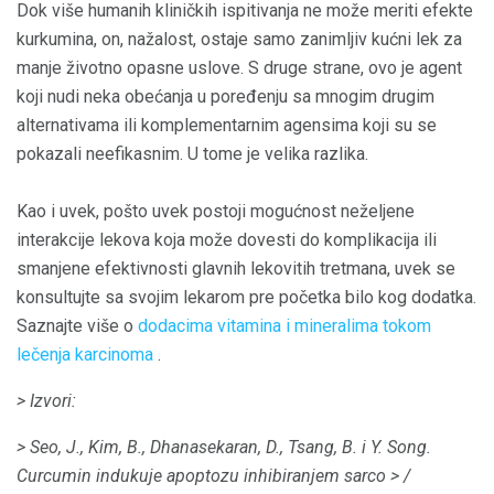
Dok više humanih kliničkih ispitivanja ne može meriti efekte
kurkumina, on, nažalost, ostaje samo zanimljiv kućni lek za
manje životno opasne uslove. S druge strane, ovo je agent
koji nudi neka obećanja u poređenju sa mnogim drugim
alternativama ili komplementarnim agensima koji su se
pokazali neefikasnim. U tome je velika razlika.
Kao i uvek, pošto uvek postoji mogućnost neželjene
interakcije lekova koja može dovesti do komplikacija ili
smanjene efektivnosti glavnih lekovitih tretmana, uvek se
konsultujte sa svojim lekarom pre početka bilo kog dodatka.
Saznajte više o
dodacima vitamina i mineralima tokom
lečenja karcinoma
.
> Izvori:
> Seo, J., Kim, B., Dhanasekaran, D., Tsang, B. i Y. Song.
Curcumin indukuje apoptozu inhibiranjem
sarco
> /