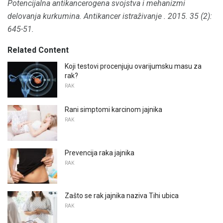
Potencijalna antikancerogena svojstva i mehanizmi
delovanja kurkumina.
Antikancer istraživanje
.
2015. 35 (2):
645-51.
Related Content
Koji testovi procenjuju ovarijumsku masu za
rak?
RAK
Rani simptomi karcinom jajnika
RAK
Prevencija raka jajnika
RAK
Zašto se rak jajnika naziva Tihi ubica
RAK