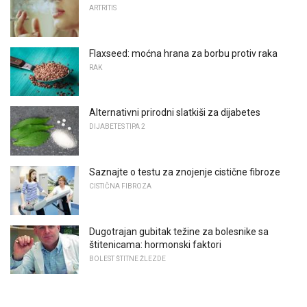
ARTRITIS
Flaxseed: moćna hrana za borbu protiv raka
RAK
Alternativni prirodni slatkiši za dijabetes
DIJABETES TIPA 2
Saznajte o testu za znojenje cistične fibroze
CISTIČNA FIBROZA
Dugotrajan gubitak težine za bolesnike sa
štitenicama: hormonski faktori
BOLEST ŠTITNE ŽLEZDE