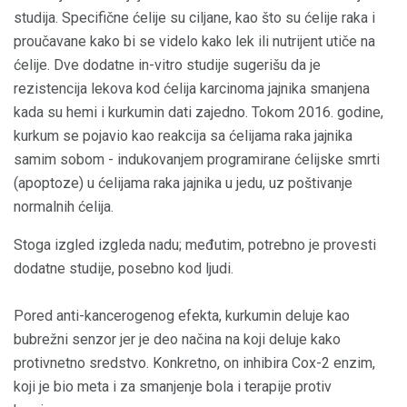
studija. Specifične ćelije su ciljane, kao što su ćelije raka i
proučavane kako bi se videlo kako lek ili nutrijent utiče na
ćelije. Dve dodatne in-vitro studije sugerišu da je
rezistencija lekova kod ćelija karcinoma jajnika smanjena
kada su hemi i kurkumin dati zajedno. Tokom 2016. godine,
kurkum se pojavio kao reakcija sa ćelijama raka jajnika
samim sobom - indukovanjem programirane ćelijske smrti
(apoptoze) u ćelijama raka jajnika u jedu, uz poštivanje
normalnih ćelija.
Stoga izgled izgleda nadu; međutim, potrebno je provesti
dodatne studije, posebno kod ljudi.
Pored anti-kancerogenog efekta, kurkumin deluje kao
bubrežni senzor jer je deo načina na koji deluje kako
protivnetno sredstvo. Konkretno, on inhibira Cox-2 enzim,
koji je bio meta i za smanjenje bola i terapije protiv