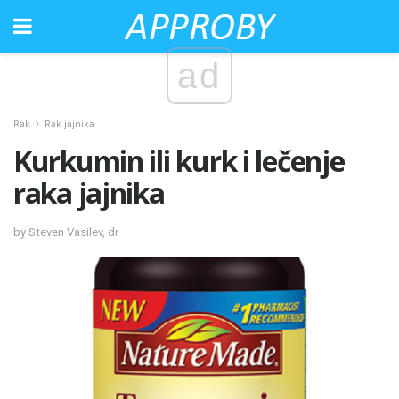
ad
Rak
Rak jajnika
Kurkumin ili kurk i lečenje
raka jajnika
by Steven Vasilev, dr