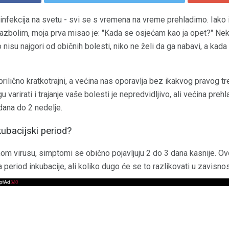
 infekcija na svetu - svi se s vremena na vreme prehladimo. Iak
razbolim, moja prva misao je: "Kada se osjećam kao ja opet?" Ne
 nisu najgori od običnih bolesti, niko ne želi da ga nabavi, a kad
rilično kratkotrajni, a većina nas oporavlja bez ikakvog pravog tr
varirati i trajanje vaše bolesti je nepredvidljivo, ali većina preh
 dana do 2 nedelje.
kubacijski period?
nom virusu, simptomi se obično pojavljuju 2 do 3 dana kasnije. O
 period inkubacije, ali koliko dugo će se to razlikovati u zavisno