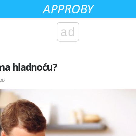
ad
ima hladnoću?
 MD