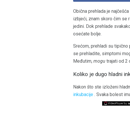
Obična prehlada je najčešća
izbjeći, znam skoro čim se 
jedini. Dok prehlade svakako
osećate bolje.
Srećom, prehladi su tipično p
se prehladite, simptomi mogu 
Međutim,
mogu
trajati od 2
Koliko je dugo hladni in
Nakon što ste izloženi hlad
inkubacije
. Svaka bolest ima