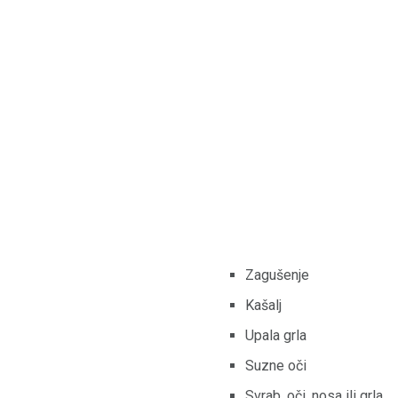
Zagušenje
Kašalj
Upala grla
Suzne oči
Svrab, oči, nosa ili grla