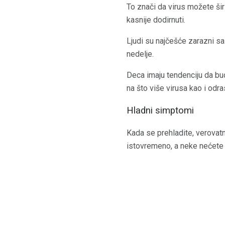
To znači da virus možete šir
kasnije dodirnuti.
Ljudi su najčešće zarazni sa
nedelje.
Deca imaju tendenciju da bu
na što više virusa kao i odras
Hladni simptomi
Kada se prehladite, verovatn
istovremeno, a neke nećete 