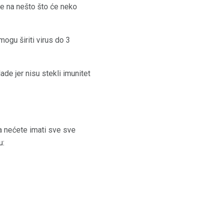
nje na nešto što će neko
ogu širiti virus do 3
de jer nisu stekli imunitet
a nećete imati sve sve
u: