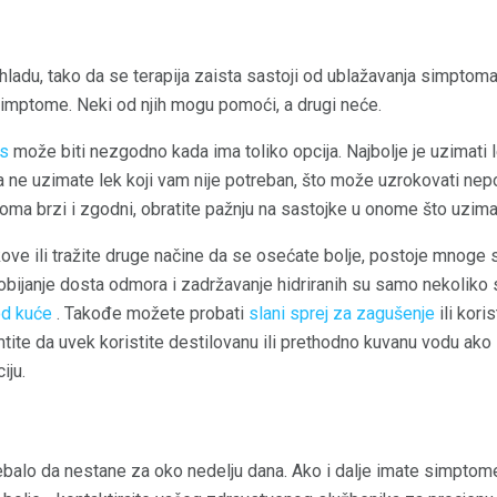
hladu, tako da se terapija zaista sastoji od ublažavanja simptom
simptome. Neki od njih mogu pomoći, a drugi neće.
as
može biti nezgodno kada ima toliko opcija. Najbolje je uzimati l
a ne uzimate lek koji vam nije potreban, što može uzrokovati nep
oma brzi i zgodni, obratite pažnju na sastojke u onome što uzima
ove ili tražite druge načine da se osećate bolje, postoje mnoge st
 Dobijanje dosta odmora i zadržavanje hidriranih su samo nekoliko 
od kuće
. Takođe možete probati
slani sprej za zagušenje
ili koris
ite da uvek koristite destilovanu ili prethodno kuvanu vodu ako 
iju.
trebalo da nestane za oko nedelju dana. Ako i dalje imate simpto