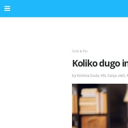
Cold & Flu
Koliko dugo 
by Kristina Duda, RN; Sanja Jelić,