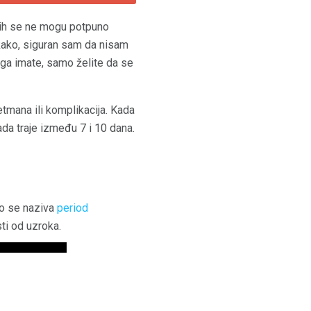
o ih se ne mogu potpuno
kako, siguran sam da nisam
a ga imate, samo želite da se
etmana ili komplikacija. Kada
lada traje između 7 i 10 dana.
vo se naziva
period
sti od uzroka.