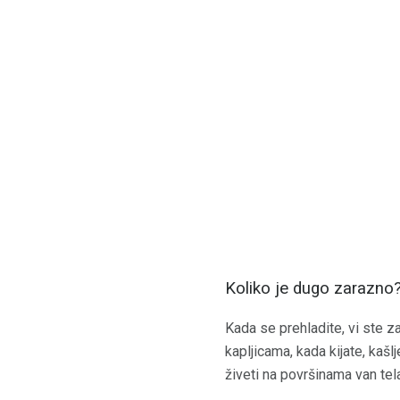
Koliko je dugo zarazno
Kada se prehladite, vi ste z
kapljicama, kada kijate, kašlj
živeti na površinama van tela