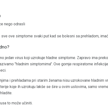
o
ce nego odrasli
 sve ove simptome svaki put kad se bolesni sa prehladom, imaće
adno?
samo jedan virus koji uzrokuje hladne simptome. Zapravo ima prek
zivamo "hladnim simptomima". Ove gornje respiratorne infekcije
eci.
njima i prehladama pri starim ženama nisu uzrokovane hladnim
kterije koje ih uzrokuju lakše se šire u ovim uslovima, samo vr
hladite.
usa to može učiniti.