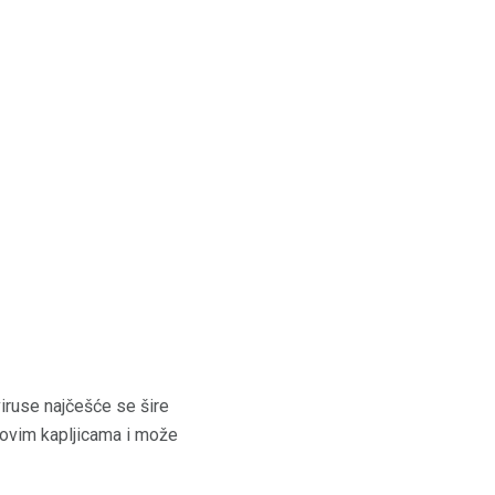
viruse najčešće se šire
i u ovim kapljicama i može