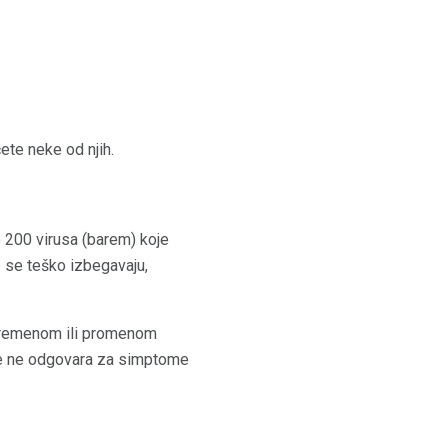
te neke od njih.
o 200 virusa (barem) koje
 se teško izbegavaju,
 vremenom ili promenom
eme ne odgovara za simptome