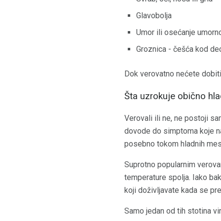
Glavobolja
Umor ili osećanje umorn
Groznica - češća kod de
Dok verovatno nećete dobiti
Šta uzrokuje obično hl
Verovali ili ne, ne postoji 
dovode do simptoma koje na
posebno tokom hladnih mes
Suprotno popularnim verova
temperature spolja. Iako ba
koji doživljavate kada se pre
Samo jedan od tih stotina vir