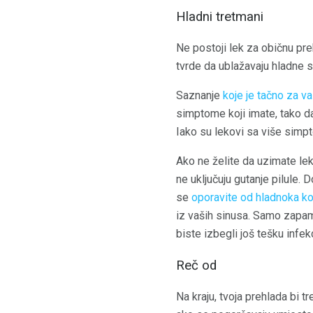
Hladni tretmani
Ne postoji lek za običnu pre
tvrde da ublažavaju hladne 
Saznanje
koje je tačno za v
simptome koji imate, tako d
Iako su lekovi sa više simpt
Ako ne želite da uzimate lek
ne uključuju gutanje pilule.
se
oporavite od hladnoka k
iz vaših sinusa. Samo zapamt
biste izbegli još tešku infekc
Reč od
Na kraju, tvoja prehlada bi 