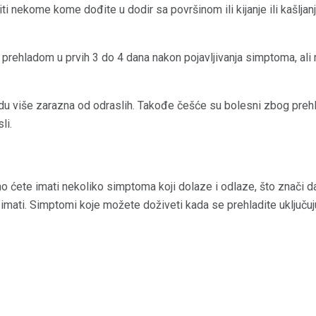
iti nekome kome dođite u dodir sa površinom ili kijanje ili kašlja
 prehladom u prvih 3 do 4 dana nakon pojavljivanja simptoma, ali m
du više zarazna od odraslih. Takođe češće su bolesni zbog prehla
li.
o ćete imati nekoliko simptoma koji dolaze i odlaze, što znači d
imati. Simptomi koje možete doživeti kada se prehladite uključuj