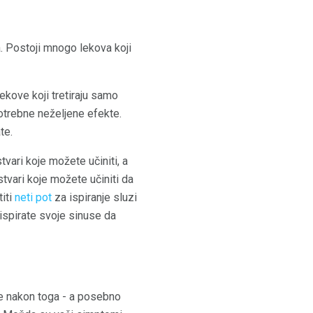
a. Postoji mnogo lekova koji
ekove koji tretiraju samo
otrebne neželjene efekte.
te.
vari koje možete učiniti, a
stvari koje možete učiniti da
titi
neti pot
za ispiranje sluzi
ispirate svoje sinuse da
me nakon toga - a posebno