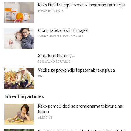
Kako kupiti recept lekove iz inostrane farmacije
PRAVA PACIJENTA
Citati i izreke o smrti majke
ZABRINJAVANJE KRAJA ŽIVOTA
Simptomi hlamidije
SEKSUALNO ZDRAVLJE
Vežba za prevenciju i opstanak raka pluća
RAK
Intresting articles
Kako pomoći deci sa promjenama tekstura na
hranu
ALERGIJE