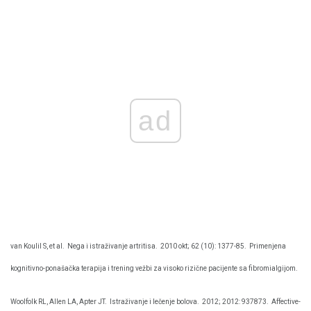
ad
van Koulil S, et al.
Nega i istraživanje artritisa.
2010 okt; 62 (10): 1377-85.
Primenjena
kognitivno-ponašačka terapija i trening vežbi za visoko rizične pacijente sa fibromialgijom.
Woolfolk RL, Allen LA, Apter JT.
Istraživanje i lečenje bolova.
2012; 2012: 937873.
Affective-