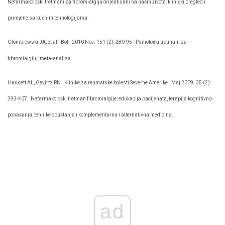
Nefarmakološki tretmani za fibromialgiju orijentisani na način života: klinički pregled i
primjene sa kućnim tehnologijama.
Glombiewski JA, et al.
Bol.
2010 Nov; 151 (2): 280-95.
Psihološki tretmani za
fibromialgiju: meta-analiza.
Hassett AL, Gevirtz RN.
Klinike za reumatske bolesti Severne Amerike.
Maj 2009; 35 (2):
393-407.
Nefarmakološki tretman fibromialgije: edukacija pacijenata, terapija kognitivno-
ponašanja, tehnike opuštanja i komplementarna i alternativna medicina.
ad