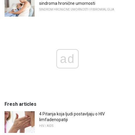
sindroma hronične umornosti
SINDROM HRONIČNE UMORNOSTI I FIBROMIALGIJA
ad
Fresh articles
4 Pitanja koja ljudi postavljaju o HIV
limfadenopatiji
HIV / AIDS