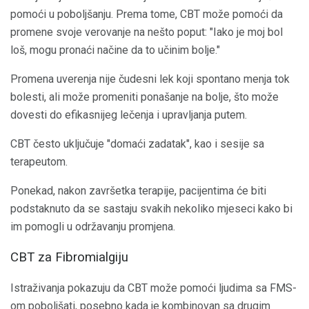
pomoći u poboljšanju. Prema tome, CBT može pomoći da
promene svoje verovanje na nešto poput: "Iako je moj bol
loš, mogu pronaći načine da to učinim bolje."
Promena uverenja nije čudesni lek koji spontano menja tok
bolesti, ali može promeniti ponašanje na bolje, što može
dovesti do efikasnijeg lečenja i upravljanja putem.
CBT često uključuje "domaći zadatak", kao i sesije sa
terapeutom.
Ponekad, nakon završetka terapije, pacijentima će biti
podstaknuto da se sastaju svakih nekoliko mjeseci kako bi
im pomogli u održavanju promjena.
CBT za Fibromialgiju
Istraživanja pokazuju da CBT može pomoći ljudima sa FMS-
om poboljšati, posebno kada je kombinovan sa drugim