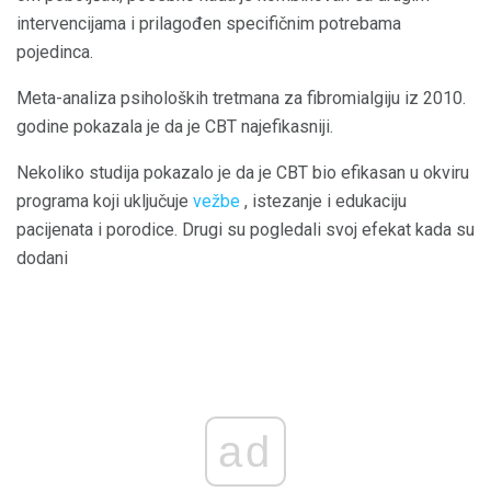
intervencijama i prilagođen specifičnim potrebama
pojedinca.
Meta-analiza psiholoških tretmana za fibromialgiju iz 2010.
godine pokazala je da je CBT najefikasniji.
Nekoliko studija pokazalo je da je CBT bio efikasan u okviru
programa koji uključuje
vežbe
, istezanje i edukaciju
pacijenata i porodice. Drugi su pogledali svoj efekat kada su
dodani
ad