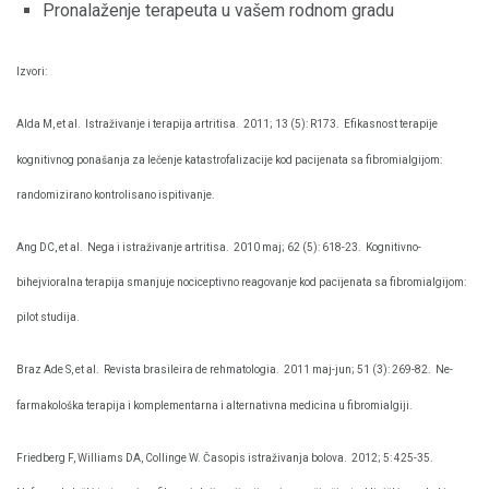
Pronalaženje terapeuta u vašem rodnom gradu
Izvori:
Alda M, et al.
Istraživanje i terapija artritisa.
2011; 13 (5): R173.
Efikasnost terapije
kognitivnog ponašanja za lečenje katastrofalizacije kod pacijenata sa fibromialgijom:
randomizirano kontrolisano ispitivanje.
Ang DC, et al.
Nega i istraživanje artritisa.
2010 maj; 62 (5): 618-23.
Kognitivno-
bihejvioralna terapija smanjuje nociceptivno reagovanje kod pacijenata sa fibromialgijom:
pilot studija.
Braz Ade S, et al.
Revista brasileira de rehmatologia.
2011 maj-jun; 51 (3): 269-82.
Ne-
farmakološka terapija i komplementarna i alternativna medicina u fibromialgiji.
Friedberg F, Williams DA, Collinge W. Časopis istraživanja bolova.
2012; 5: 425-35.