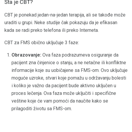
Šta je CBT?
CBT je ponekad jedan-na-jedan terapija, ali se takođe može
uraditi u grupi. Neke studije čak pokazuju da je efikasan
kada se radi preko telefona ili preko Interneta.
CBT za FMS obično uključuje 3 faze:
Obrazovanje:
Ova faza podrazumeva osiguranje da
pacijent zna činjenice o stanju, a ne netačne ili konfliktne
informacije koje su uobičajene sa FMS-om. Ovo uključuje
moguće uzroke, stvari koje pomažu u održavanju bolesti
i koliko je važno da pacijent bude aktivno uključen u
proces lečenja. Ova faza može uključiti i specifične
veštine koje će vam pomoći da naučite kako se
prilagoditi životu sa FMS-om.