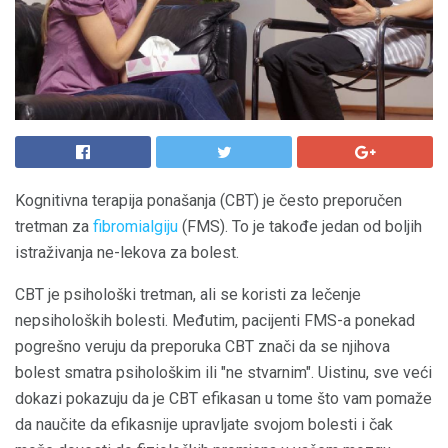
Kognitivna terapija ponašanja (CBT) je često preporučen
tretman za
fibromialgiju
(FMS). To je takođe jedan od boljih
istraživanja ne-lekova za bolest.
CBT je psihološki tretman, ali se koristi za lečenje
nepsiholoških bolesti. Međutim, pacijenti FMS-a ponekad
pogrešno veruju da preporuka CBT znači da se njihova
bolest smatra psihološkim ili "ne stvarnim". Uistinu, sve veći
dokazi pokazuju da je CBT efikasan u tome što vam pomaže
da naučite da efikasnije upravljate svojom bolesti i čak