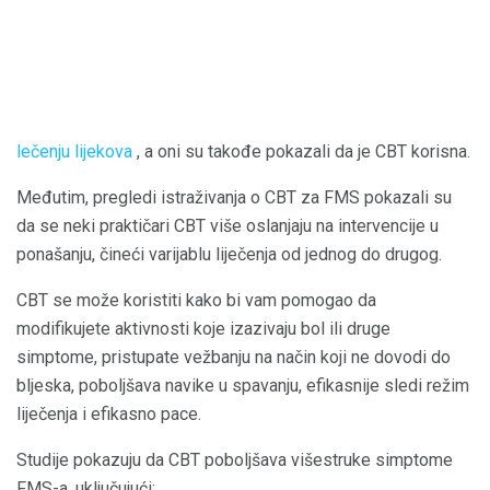
lečenju lijekova
, a oni su takođe pokazali da je CBT korisna.
Međutim, pregledi istraživanja o CBT za FMS pokazali su
da se neki praktičari CBT više oslanjaju na intervencije u
ponašanju, čineći varijablu liječenja od jednog do drugog.
CBT se može koristiti kako bi vam pomogao da
modifikujete aktivnosti koje izazivaju bol ili druge
simptome, pristupate vežbanju na način koji ne dovodi do
bljeska, poboljšava navike u spavanju, efikasnije sledi režim
liječenja i efikasno pace.
Studije pokazuju da CBT poboljšava višestruke simptome
FMS-a, uključujući: