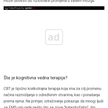
može dovesti do fizioloških promjena u vašem mozgu.
ad
Šta je kognitivna vedna terapija?
CBT je tipično kratkotrajna terapija koja ima za cilj promenu
načina razmišljanja o određenim stvarima, kao i ponašanja
prema njima. Na primjer, istraživanje pokazuje da mnogi ljudi
sa FMS-om rade nešto što se zove "katastrofalno", što