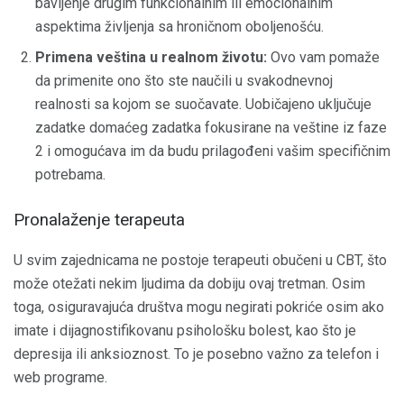
bavljenje drugim funkcionalnim ili emocionalnim
aspektima življenja sa hroničnom oboljenošću.
Primena veština u realnom životu:
Ovo vam pomaže
da primenite ono što ste naučili u svakodnevnoj
realnosti sa kojom se suočavate. Uobičajeno uključuje
zadatke domaćeg zadatka fokusirane na veštine iz faze
2 i omogućava im da budu prilagođeni vašim specifičnim
potrebama.
Pronalaženje terapeuta
U svim zajednicama ne postoje terapeuti obučeni u CBT, što
može otežati nekim ljudima da dobiju ovaj tretman. Osim
toga, osiguravajuća društva mogu negirati pokriće osim ako
imate i dijagnostifikovanu psihološku bolest, kao što je
depresija ili anksioznost. To je posebno važno za telefon i
web programe.