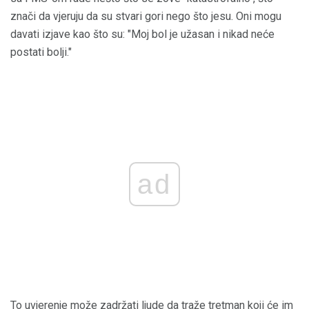
znači da vjeruju da su stvari gori nego što jesu. Oni mogu
davati izjave kao što su: "Moj bol je užasan i nikad neće
postati bolji."
ad
To uvjerenje može zadržati ljude da traže tretman koji će im