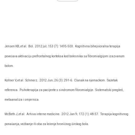
Jensen KB, et al.
Bol.
2012 jul; 153 (7): 1495-503.
Kognitivna bihejvioralna terapija
povećava aktivaciju prefrontalnog korteksa kod bolesnika sa fibromialgijom izazvanom
bolom.
Kollner V, et al.
Schmerz.
2012 Jun; 26 (3): 291-6.
Članak na njemačkom.
Sažetak
referenca.
Psihoterapija za pacijente s sindromom fibromialgije.
Sistematski pregled,
metaanaliza i smjernica.
McBeth J, et al.
Arhiva interne medicine.
2012 Jan 9; 172 (1): 48-57.
Terapija kognitivnog
ponašanja, vežbanje ili oba za lečenje hroničnog širokog bola.