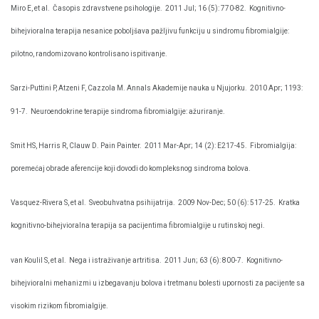
Miro E, et al.
Časopis zdravstvene psihologije.
2011 Jul; 16 (5): 770-82.
Kognitivno-
bihejvioralna terapija nesanice poboljšava pažljivu funkciju u sindromu fibromialgije:
pilotno, randomizovano kontrolisano ispitivanje.
Sarzi-Puttini P, Atzeni F, Cazzola M. Annals Akademije nauka u Njujorku.
2010 Apr; 1193:
91-7.
Neuroendokrine terapije sindroma fibromialgije: ažuriranje.
Smit HS, Harris R, Clauw D. Pain Painter.
2011 Mar-Apr; 14 (2): E217-45.
Fibromialgija:
poremećaj obrade aferencije koji dovodi do kompleksnog sindroma bolova.
Vasquez-Rivera S, et al.
Sveobuhvatna psihijatrija.
2009 Nov-Dec; 50 (6): 517-25.
Kratka
kognitivno-bihejvioralna terapija sa pacijentima fibromialgije u rutinskoj negi.
van Koulil S, et al.
Nega i istraživanje artritisa.
2011 Jun; 63 (6): 800-7.
Kognitivno-
bihejvioralni mehanizmi u izbegavanju bolova i tretmanu bolesti upornosti za pacijente sa
visokim rizikom fibromialgije.