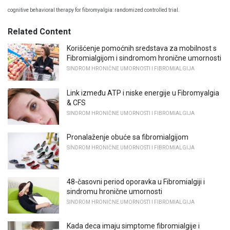
cognitive behavioral therapy for fibromyalgia: randomized controlled trial.
Related Content
Korišćenje pomoćnih sredstava za mobilnost s
Fibromialgijom i sindromom hronične umornosti
SINDROM HRONIČNE UMORNOSTI I FIBROMIALGIJA
Link između ATP i niske energije u Fibromyalgia
& CFS
SINDROM HRONIČNE UMORNOSTI I FIBROMIALGIJA
Pronalaženje obuće sa fibromialgijom
SINDROM HRONIČNE UMORNOSTI I FIBROMIALGIJA
48-časovni period oporavka u Fibromialgiji i
sindromu hronične umornosti
SINDROM HRONIČNE UMORNOSTI I FIBROMIALGIJA
Kada deca imaju simptome fibromialgije i