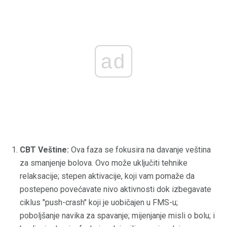
ad
CBT Veštine:
Ova faza se fokusira na davanje veština
za smanjenje bolova. Ovo može uključiti tehnike
relaksacije; stepen aktivacije, koji vam pomaže da
postepeno povećavate nivo aktivnosti dok izbegavate
ciklus "push-crash" koji je uobičajen u FMS-u;
poboljšanje navika za spavanje; mijenjanje misli o bolu; i