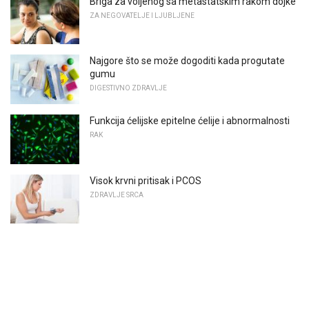
Briga za voljenog sa metastatskim rakom dojke
ZA NEGOVATELJE I LJUBLJENE
Najgore što se može dogoditi kada progutate
gumu
DIGESTIVNO ZDRAVLJE
Funkcija ćelijske epitelne ćelije i abnormalnosti
RAK
Visok krvni pritisak i PCOS
ZDRAVLJE SRCA