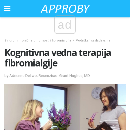
ad
Sindrom hronične umornosti i fibromialgija
Podrška i savladavanje
Kognitivna vedna terapija
fibromialgije
by Adrienne Dellwo; Recenzirao: Grant Hughes, MD