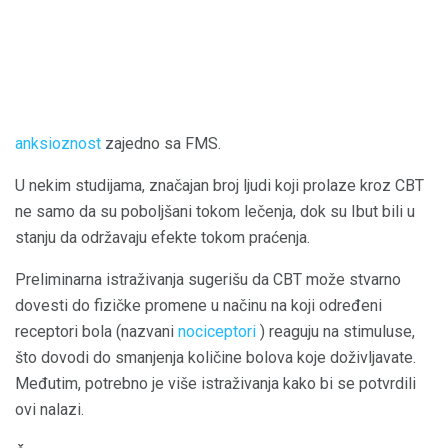
anksioznost
zajedno sa FMS.
U nekim studijama, značajan broj ljudi koji prolaze kroz CBT
ne samo da su poboljšani tokom lečenja, dok su Ibut bili u
stanju da održavaju efekte tokom praćenja.
Preliminarna istraživanja sugerišu da CBT može stvarno
dovesti do fizičke promene u načinu na koji određeni
receptori bola (nazvani
nociceptori
) reaguju na stimuluse,
što dovodi do smanjenja količine bolova koje doživljavate.
Međutim, potrebno je više istraživanja kako bi se potvrdili
ovi nalazi.