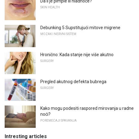
Da li je pimple ili hladnoće?
SKIN HEALTH
Debunking 5 Supstitujući mitove migrene
MOZAK I NERVNI SISTEM
Hronično: Kada stanje nije više akutno
SURGERY
Pregled akutnog defekta bubrega
SURGERY
Kako mogu podesiti raspored mirovanja u radne
noći?
POREMEĆAJI SPAVANJA
Intresting articles