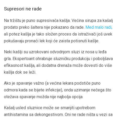
Supresori ne rade
Na tržištu je puno supresivača kašlja. Većina sirupa za kašalj
prodato preko šaltera nije pokazano da rade.
Med malo radi,
ali potez kašlja je tako složen proces da istraživači još uvek
pokušavaju pronaći lek koji će zaista potisnuti kašlje.
Neki kašlji su uzrokovani odvodnjom sluzi iz nosa u leđa
grla. Ekspertoant ohrabruje sluzničku produkciju i poboljšava
efikasnost kašlja, ali dodatna drenaža može dovesti do više
kašlja dok se leži.
Ako je spavanje važno (a većina lekara podstiče puno
odmora kada se bijete infekcije), onda uzimanje nečega što
otežava spavanje možda nije najbolja opcija.
Kašalj usled sluznice može se smanjiti upotrebom
antihistamina sa dekongestivom. Oni ne rade ništa u vezi sa