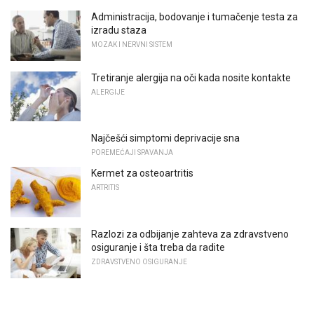
Administracija, bodovanje i tumačenje testa za
izradu staza
MOZAK I NERVNI SISTEM
Tretiranje alergija na oči kada nosite kontakte
ALERGIJE
Najčešći simptomi deprivacije sna
POREMEĆAJI SPAVANJA
Kermet za osteoartritis
ARTRITIS
Razlozi za odbijanje zahteva za zdravstveno
osiguranje i šta treba da radite
ZDRAVSTVENO OSIGURANJE