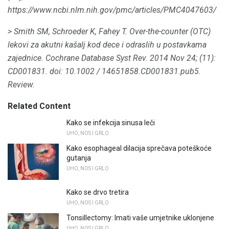
https://www.ncbi.nlm.nih.gov/pmc/articles/PMC4047603/
> Smith SM, Schroeder K, Fahey T. Over-the-counter (OTC)
lekovi za akutni kašalj kod dece i odraslih u postavkama
zajednice.
Cochrane Database Syst Rev. 2014 Nov 24; (11):
CD001831.
doi: 10.1002 / 14651858.CD001831.pub5.
Review.
Related Content
Kako se infekcija sinusa leči
UHO, NOS I GRLO
Kako esophageal dilacija sprečava poteškoće
gutanja
UHO, NOS I GRLO
Kako se drvo tretira
UHO, NOS I GRLO
Tonsillectomy: Imati vaše umjetnike uklonjene
UHO, NOS I GRLO