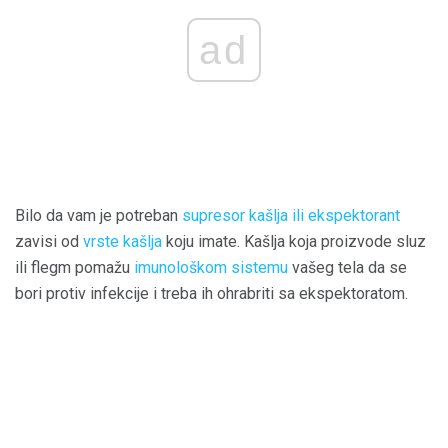
ad
Bilo da vam je potreban
supresor kašlja ili ekspektorant
zavisi od
vrste kašlja
koju imate. Kašlja koja proizvode sluz
ili flegm pomažu
imunološkom sistemu
vašeg tela da se
bori protiv infekcije i treba ih ohrabriti sa ekspektoratom.