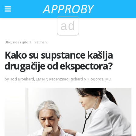
ad
Uho, nos i grlo
Tretman
Kako su supstance kašlja
drugačije od ekspectora?
by Rod Brouhard, EMT-P; Recenzirao Richard N. Fogoros, MD