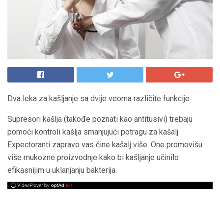
Dva leka za kašljanje sa dvije veoma različite funkcije
Supresori kašlja (takođe poznati kao antitusivi) trebaju
pomoći kontroli kašlja smanjujući potragu za kašalj.
Expectoranti zapravo vas čine kašalj više. One promovišu
više mukozne proizvodnje kako bi kašljanje učinilo
efikasnijim u uklanjanju bakterija.