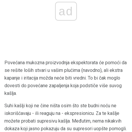
ad
Povećana mukozna proizvodnja ekspektorata će pomoći da
se rešite loših stvari u vašim plućima (navodno), ali ekstra
kapanje i iritacija možda neće biti vredni. To bi čak moglo
dovesti do povećane zapaljenja koja podstiče više suvog
kašlja.
Suhi kašlji koji ne čine ništa osim što ste budni noću ne
iskorišćavaju - ili reaguju na - ekspresionicu. Za te kašlje
možete probati supresivu kašlja. Međutim, nema nikakvih
dokaza koji jasno pokazuju da su supresori uopšte pomogli.