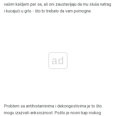
vašim kašljem per se, ali oni zaustavljaju da mu sluša natrag
i kucajući u grlo - što bi trebalo da vam pomogne.
ad
Problem sa antihistaminima i dekongestivima je to što
mogu izazvati anksioznost. Pošto je nosni kap niskog