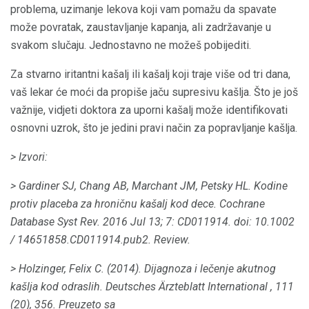
problema, uzimanje lekova koji vam pomažu da spavate
može povratak, zaustavljanje kapanja, ali zadržavanje u
svakom slučaju. Jednostavno ne možeš pobijediti.
Za stvarno iritantni kašalj ili kašalj koji traje više od tri dana,
vaš lekar će moći da propiše jaču supresivu kašlja. Što je još
važnije, vidjeti doktora za uporni kašalj može identifikovati
osnovni uzrok, što je jedini pravi način za popravljanje kašlja.
> Izvori:
> Gardiner SJ, Chang AB, Marchant JM, Petsky HL.
Kodine
protiv placeba za hroničnu kašalj kod dece.
Cochrane
Database Syst Rev. 2016 Jul 13; 7: CD011914.
doi: 10.1002
/ 14651858.CD011914.pub2.
Review.
> Holzinger, Felix C. (2014).
Dijagnoza i lečenje akutnog
kašlja kod odraslih.
Deutsches Ärzteblatt International
,
111
(20), 356. Preuzeto sa