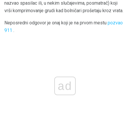
nazvao spasilac ili, u nekim slučajevima, posmatrač) koji
vrši komprimovanje grudi kad bolničari prošetaju kroz vrata.
Neposredni odgovor je onaj koji je na prvom mestu
pozvao
911
.
ad