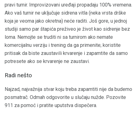
pravi turnir. Improvizovani uređaji propadaju 100% vremena.
Ako vaš turnir ne uključuje sidrena vitla (neka vrsta drške
koja je veoma jako okretna) neće raditi. Još gore, u jednoj
studiji samo par štapića preživeo je život kao sidrenje bez
loma. Nemojte se truditi ni sa turnirom ako nemate
komercijalnu verziju i trening da ga primenite; koristite
pritisak da biste zaustavili krvarenje i zapamtite da samo
potresete ako se krvarenje ne zaustavi.
Radi nešto
Najzad, najvažnija stvar koju treba zapamtiti nije da budemo
posmatrač. Odmah odgovorite u slučaju nužde. Pozovite
911 za pomoć i pratite uputstva dispečera.