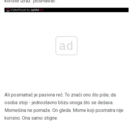
koriste izraz "posmatrač".
ad
Ali posmatrač je pasivna reč. To znači ono što piše; da
osoba stoji - jednostavno blizu onoga što se dešava.
Momešina ne pomaže. On gleda. Mome koji posmatra nije
korisno. Ona samo stigne.