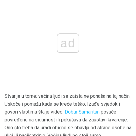
ad
Stvar je u tome: većina ljudi se zaista ne ponaša na taj način.
Uskoče i pomažu kada se kreće teško. Izađe svjedok i
govori vlastima šta je video.
Dobar Samaritan
povuče
povređene na sigurnost ili pokušava da zaustavi krvarenje.
Ono što treba da uradi obično se obavlja od strane osobe na
ulici ili pacijentkinje. Većina ljudi ne stoji samo.