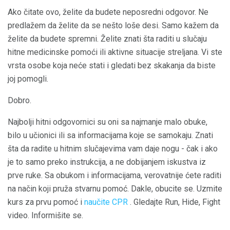
Ako čitate ovo, želite da budete neposredni odgovor. Ne
predlažem da želite da se nešto loše desi. Samo kažem da
želite da budete spremni. Želite znati šta raditi u slučaju
hitne medicinske pomoći ili aktivne situacije streljana. Vi ste
vrsta osobe koja neće stati i gledati bez skakanja da biste
joj pomogli.
Dobro.
Najbolji hitni odgovornici su oni sa najmanje malo obuke,
bilo u učionici ili sa informacijama koje se samokaju. Znati
šta da radite u hitnim slučajevima vam daje nogu - čak i ako
je to samo preko instrukcija, a ne dobijanjem iskustva iz
prve ruke. Sa obukom i informacijama, verovatnije ćete raditi
na način koji pruža stvarnu pomoć. Dakle, obucite se. Uzmite
kurs za prvu pomoć i
naučite CPR
. Gledajte Run, Hide, Fight
video. Informišite se.