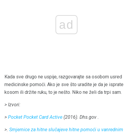
ad
Kada sve drugo ne uspije, razgovarajte sa osobom usred
medicinske pomoći. Ako je sve što uradite je da je isprate
kosom ili držite ruku, to je nešto. Niko ne želi da trpi sam.
> Izvori:
>
Pocket Pocket Card Active
(2016).
Dhs.gov
.
>.
Smjernice za hitne slučajeve hitne pomoći u vanrednim