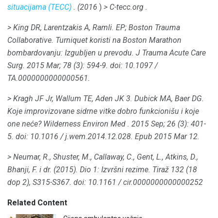
situacijama (TECC)
.
(2016
)
>
C-tecc.org
.
> King DR, Larentzakis A, Ramli.
EP;
Boston Trauma
Collaborative.
Turniquet koristi na Boston Marathon
bombardovanju: Izgubljen u prevodu.
J Trauma Acute Care
Surg.
2015 Mar; 78 (3): 594-9.
doi: 10.1097 /
TA.0000000000000561.
> Kragh JF Jr, Wallum TE, Aden JK 3. Dubick MA, Baer DG.
Koje improvizovane sidrne vitke dobro funkcionišu i koje
one neće?
Wilderness Environ Med
.
2015 Sep; 26 (3): 401-
5.
doi: 10.1016 / j.wem.2014.12.028.
Epub 2015 Mar 12.
> Neumar, R., Shuster, M., Callaway, C., Gent, L., Atkins, D.,
Bhanji, F. i dr.
(2015).
Dio 1: Izvršni rezime.
Tiraž
132
(18
dop 2), S315-S367.
doi: 10.1161 / cir.0000000000000252
Related Content