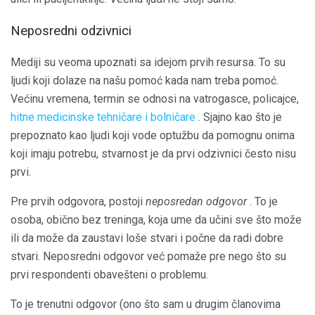
Neposredni odzivnici
Mediji su veoma upoznati sa idejom prvih resursa. To su
ljudi koji dolaze na našu pomoć kada nam treba pomoć.
Većinu vremena, termin se odnosi na vatrogasce, policajce,
hitne medicinske tehničare i bolničare
. Sjajno kao što je
prepoznato kao ljudi koji vode optužbu da pomognu onima
koji imaju potrebu, stvarnost je da prvi odzivnici često nisu
prvi.
Pre prvih odgovora, postoji
neposredan odgovor
. To je
osoba, obično bez treninga, koja ume da učini sve što može
ili da može da zaustavi loše stvari i počne da radi dobre
stvari. Neposredni odgovor već pomaže pre nego što su
prvi respondenti obavešteni o problemu.
To je trenutni odgovor (ono što sam u drugim članovima