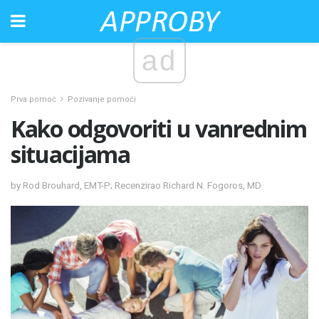
ad
Prva pomoć
Pozivanje pomoći
Kako odgovoriti u vanrednim
situacijama
by Rod Brouhard, EMT-P; Recenzirao Richard N. Fogoros, MD