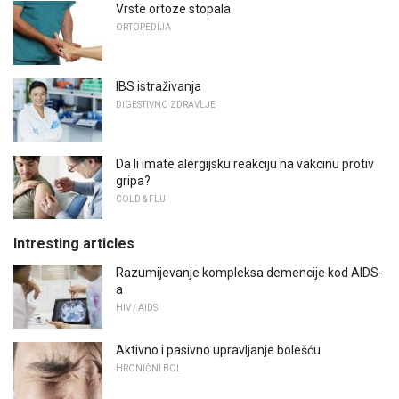
Vrste ortoze stopala
ORTOPEDIJA
IBS istraživanja
DIGESTIVNO ZDRAVLJE
Da li imate alergijsku reakciju na vakcinu protiv
gripa?
COLD & FLU
Intresting articles
Razumijevanje kompleksa demencije kod AIDS-
a
HIV / AIDS
Aktivno i pasivno upravljanje bolešću
HRONIČNI BOL