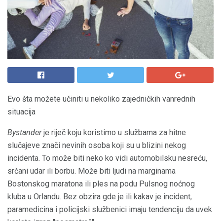
Evo šta možete učiniti u nekoliko zajedničkih vanrednih
situacija
Bystander
je riječ koju koristimo u službama za hitne
slučajeve znači nevinih osoba koji su u blizini nekog
incidenta. To može biti neko ko vidi automobilsku nesreću,
srčani udar ili borbu. Može biti ljudi na marginama
Bostonskog maratona ili ples na podu Pulsnog noćnog
kluba u Orlandu. Bez obzira gde je ili kakav je incident,
paramedicina i policijski službenici imaju tendenciju da uvek