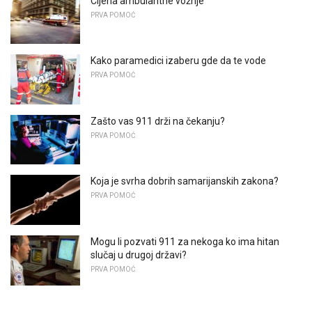
Cijena ambulantne vožnje
PRVA POMOĆ
Kako paramedici izaberu gde da te vode
PRVA POMOĆ
Zašto vas 911 drži na čekanju?
PRVA POMOĆ
Koja je svrha dobrih samarijanskih zakona?
PRVA POMOĆ
Mogu li pozvati 911 za nekoga ko ima hitan
slučaj u drugoj državi?
PRVA POMOĆ