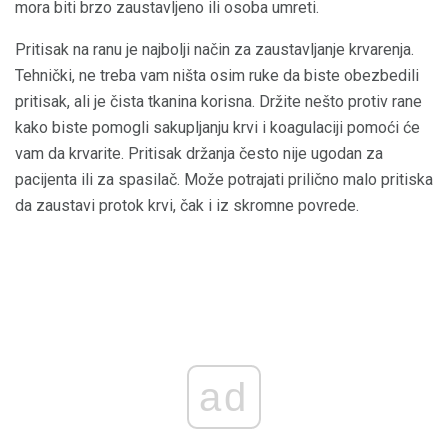
mora biti brzo zaustavljeno ili osoba umreti.
Pritisak na ranu je najbolji način za zaustavljanje krvarenja.
Tehnički, ne treba vam ništa osim ruke da biste obezbedili
pritisak, ali je čista tkanina korisna. Držite nešto protiv rane
kako biste pomogli sakupljanju krvi i koagulaciji pomoći će
vam da krvarite. Pritisak držanja često nije ugodan za
pacijenta ili za spasilač. Može potrajati prilično malo pritiska
da zaustavi protok krvi, čak i iz skromne povrede.
ad