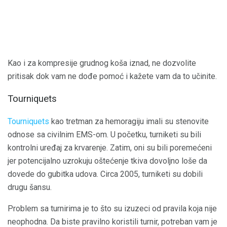
Kao i za kompresije grudnog koša iznad, ne dozvolite
pritisak dok vam ne dođe pomoć i kažete vam da to učinite.
Tourniquets
Tourniquets
kao tretman za hemoragiju imali su stenovite
odnose sa civilnim EMS-om. U početku, turniketi su bili
kontrolni uređaj za krvarenje. Zatim, oni su bili poremećeni
jer potencijalno uzrokuju oštećenje tkiva dovoljno loše da
dovede do gubitka udova. Circa 2005, turniketi su dobili
drugu šansu.
Problem sa turnirima je to što su izuzeci od pravila koja nije
neophodna. Da biste pravilno koristili turnir, potreban vam je