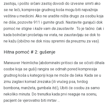
zastoju, i pošto srčani zastoj dovodi do izvesne smrti ako
se ne leči, kompresije grudnog koša mogu biti najvažnija
veština u medicini. Ako ne uradite ništa drugo za osobu koja
ne diše, pozovite 911 i gurnite grudi. Nastavite gurajući dok
pomoć ne stigne i
kaže vam da zaustavite
. To je tačno: čak i
kada bolničari prošetaju na vrata, ne zaustavljaju se dok to
ne kažu (obično ne dok nisu spremni da preuzmu za vas).
Hitna pomoć # 2: gušenje
Maneuver Heimlicha (abdominalni pritisci da se očisti dihala
osobe koja se guši) rangira se odmah pored kompresija
grudnog koša u kategoriji koja ne može da čeka. Kada se u
zrnu zaglavi komad zrezaka (ili vrućeg psa, tvrdog
bombona, manžeta, gumbala itd.), Ubiti će osobu za samo
nekoliko minuta. Do trenutka kada prvi reaguje na scenu,
pacijent će vjerovatno biti mrtav ...