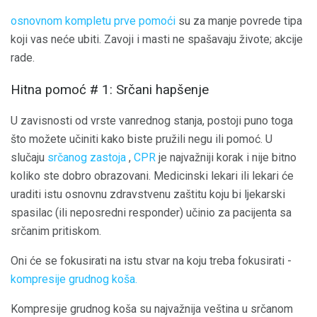
osnovnom kompletu prve pomoći
su za manje povrede tipa
koji vas neće ubiti. Zavoji i masti ne spašavaju živote; akcije
rade.
Hitna pomoć # 1: Srčani hapšenje
U zavisnosti od vrste vanrednog stanja, postoji puno toga
što možete učiniti kako biste pružili negu ili pomoć. U
slučaju
srčanog zastoja
,
CPR
je najvažniji korak i nije bitno
koliko ste dobro obrazovani. Medicinski lekari ili lekari će
uraditi istu osnovnu zdravstvenu zaštitu koju bi ljekarski
spasilac (ili neposredni responder) učinio za pacijenta sa
srčanim pritiskom.
Oni će se fokusirati na istu stvar na koju treba fokusirati -
kompresije grudnog koša.
Kompresije grudnog koša su najvažnija veština u srčanom