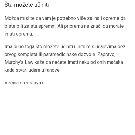
Šta možete učiniti
Možda mislite da vam je potrebno više zaliha i opreme da
biste bili zaista spremni. Ali priprema ne znači da morate
imati opremu.
Ima puno toga što možete učiniti u hitnim slučajevima bez
prvog kompleta ili paramedicinske dozvole. Zapravo,
Murphy's Law kaže da nećete imati neku od onih mačaka
kada stvari udare u fanove.
Većina sredstava u