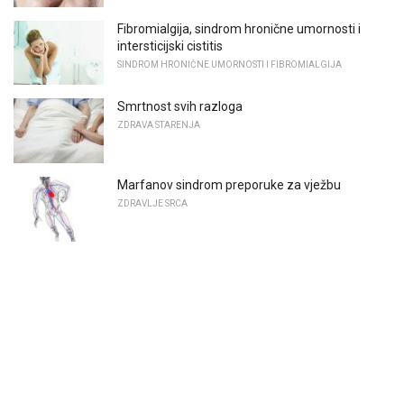
Fibromialgija, sindrom hronične umornosti i
intersticijski cistitis
SINDROM HRONIČNE UMORNOSTI I FIBROMIALGIJA
Smrtnost svih razloga
ZDRAVA STARENJA
Marfanov sindrom preporuke za vježbu
ZDRAVLJE SRCA