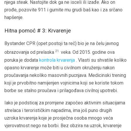
njega steak. Nastojite dok ga ne isceli ili izađe. Ako on
prođe, pozovite 911 i gurnite mu grudi baš kao i za srčano
hapšenje.
Hitna pomoć # 3: Krvarenje
Bystander CPR (opet postoji ta reč) bio je na čelu javnog
21.
obrazovanja od prelaska
veka. Od 2015. godine ova
poruka je dodata
kontrola krvarenja
. Vlasti su shvatile koliko
opasno krvarenje može biti u civilnom okruženju nakon
proučavanja nekoliko masovnih pucnjava. Medicinski trening
koji je prvobitno namijenjen vojnicima koji se koriste tokom
borbe se stalno proučava i prilagođava civilnoj upotrebi.
Iako je podsticaj za promjene započeo aktivnim situacijama
strelaca i terorističkim napadima, ima još puno drugih
uzroka krvarenja koje je prosječna osoba mnogo veća
vjerovatnost nego na borbi. Bez obzira na uzrok, krvarenje