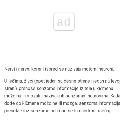
ad
Nervi i nervni koreni ispred se nazivaju motorni neuroni.
U leđima, živci (opet jedan sa desne strane i jedan na levoj
strani), prenose senzorne informacije iz tela u kičmenu
moždinu ili mozak i nazivaju ih senzornim neuronima. Kada
dođe do kičmene moždine ili mozga, senzorna informacija
preneta kroz senzorne neurone se tumači kao osećaj.