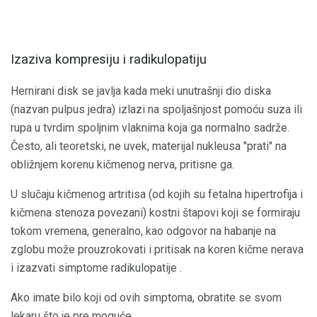
Izaziva kompresiju i radikulopatiju
Hernirani disk se javlja kada meki unutrašnji dio diska
(nazvan pulpus jedra) izlazi na spoljašnjost pomoću suza ili
rupa u tvrdim spoljnim vlaknima koja ga normalno sadrže.
Često, ali teoretski, ne uvek, materijal nukleusa "prati" na
obližnjem korenu kičmenog nerva, pritisne ga.
U slučaju kičmenog artritisa (od kojih su fetalna hipertrofija i
kičmena stenoza povezani) kostni štapovi koji se formiraju
tokom vremena, generalno, kao odgovor na habanje na
zglobu može prouzrokovati i pritisak na koren kičme nerava
i izazvati simptome radikulopatije .
Ako imate bilo koji od ovih simptoma, obratite se svom
lekaru što je pre moguće.