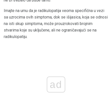
ne bi trebalo da bude tamo.
Imajte na umu da je radikulopatija veoma specifična u vezi
sa uzrocima ovih simptoma, dok se išijasica, koja se odnosi
na isti skup simptoma, može prouzrokovati brojnim
stvarima koje su uključene, ali ne ograničavajući se na
radikulopatiju.
ad