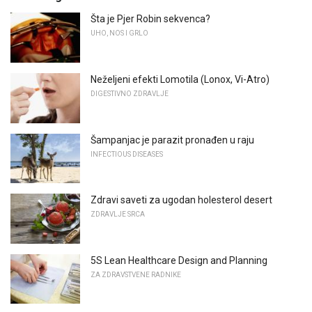
Šta je Pjer Robin sekvenca?
UHO, NOS I GRLO
Neželjeni efekti Lomotila (Lonox, Vi-Atro)
DIGESTIVNO ZDRAVLJE
Šampanjac je parazit pronađen u raju
INFECTIOUS DISEASES
Zdravi saveti za ugodan holesterol desert
ZDRAVLJE SRCA
5S Lean Healthcare Design and Planning
ZA ZDRAVSTVENE RADNIKE