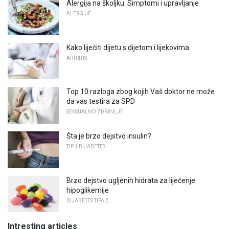
Alergija na školjku: Simptomi i upravljanje
ALERGIJE
Kako liječiti dijetu s dijetom i lijekovima
ARTRITIS
Top 10 razloga zbog kojih Vaš doktor ne može
da vas testira za SPD
SEKSUALNO ZDRAVLJE
Šta je brzo dejstvo insulin?
TIP 1 DIJABETES
Brzo dejstvo ugljenih hidrata za liječenje
hipoglikemije
DIJABETES TIPA 2
Intresting articles