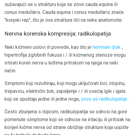
sužavajući se u strukturu koja se zove cauda equina ili
conus medullaris. Cauda equina i conus medullaris znače
"konjski rep", što je ova struktura liči na neke anatomiste.
Nervna korenska kompresija: radikulopatija
Neki kičmeni uslovi ili povrede, kao što je
hernirani disk
,
hipertrofija zglobnih fokusa i / ili kičmenog stenoze mogu
iritirati koren nerva u leđima pritiskom na njega na neki
način.
Simptomi koji rezultiraju, koji mogu uključivati ​​bol, otopinu,
trepavicu, električni šok, zapaljenje i / ili osećaj igle i igala
koji se spuštaju jedne ili jedne noge,
zovu se radikulopatija
.
Često zbunjena s išijicom, radikulopatija se odnosi na gore
pomenute simptome koji se odnose na iritaciju ili pritisak na
korijen kičme nerva od strane obližnje strukture koja uopšte