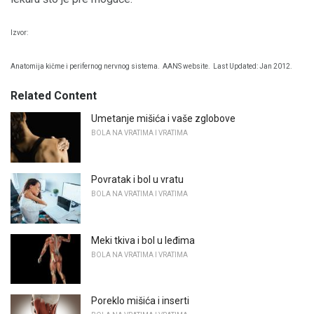
Izvor:
Anatomija kičme i perifernog nervnog sistema.
AANS website.
Last Updated: Jan 2012.
Related Content
Umetanje mišića i vaše zglobove
BOLA NA VRATIMA I VRATIMA
Povratak i bol u vratu
BOLA NA VRATIMA I VRATIMA
Meki tkiva i bol u leđima
BOLA NA VRATIMA I VRATIMA
Poreklo mišića i inserti