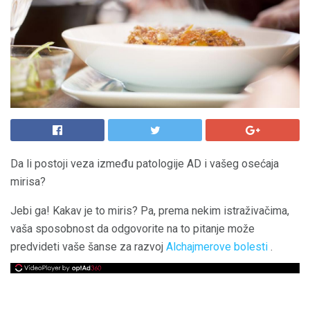
Da li postoji veza između patologije AD i vašeg osećaja
mirisa?
Jebi ga! Kakav je to miris? Pa, prema nekim istraživačima,
vaša sposobnost da odgovorite na to pitanje može
predvideti vaše šanse za razvoj
Alchajmerove bolesti
.