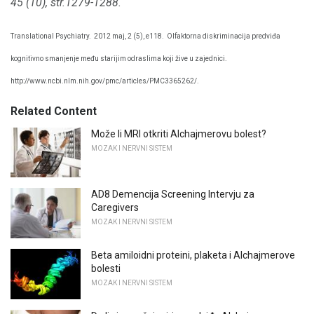
45 (10), str.1279-1288.
Translational Psychiatry.
2012 maj, 2 (5), e118.
Olfaktorna diskriminacija predviđa
kognitivno smanjenje među starijim odraslima koji žive u zajednici.
http://www.ncbi.nlm.nih.gov/pmc/articles/PMC3365262/.
Related Content
Može li MRI otkriti Alchajmerovu bolest?
MOZAK I NERVNI SISTEM
AD8 Demencija Screening Intervju za
Caregivers
MOZAK I NERVNI SISTEM
Beta amiloidni proteini, plaketa i Alchajmerove
bolesti
MOZAK I NERVNI SISTEM