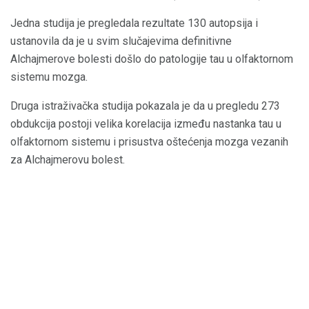
Jedna studija je pregledala rezultate 130 autopsija i
ustanovila da je u svim slučajevima definitivne
Alchajmerove bolesti došlo do patologije tau u olfaktornom
sistemu mozga.
Druga istraživačka studija pokazala je da u pregledu 273
obdukcija postoji velika korelacija između nastanka tau u
olfaktornom sistemu i prisustva oštećenja mozga vezanih
za Alchajmerovu bolest.