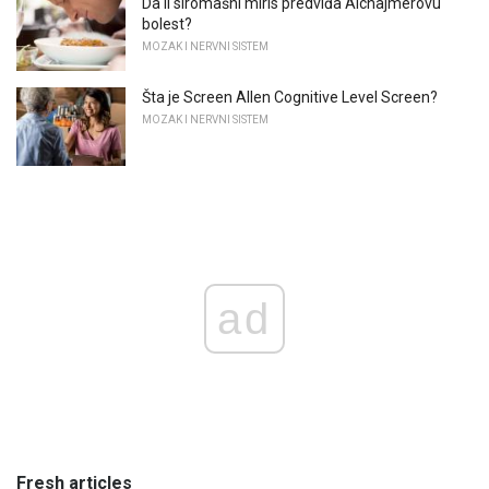
Da li siromašni miris predviđa Alchajmerovu
bolest?
MOZAK I NERVNI SISTEM
Šta je Screen Allen Cognitive Level Screen?
MOZAK I NERVNI SISTEM
ad
Fresh articles