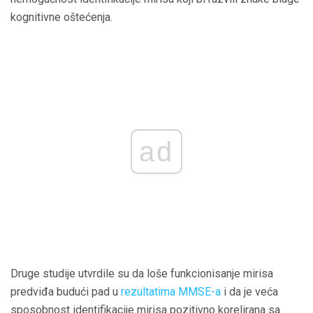
kognitivne oštećenja.
ad
Druge studije utvrdile su da loše funkcionisanje mirisa
predviđa budući pad u
rezultatima MMSE-a
i da je veća
sposobnost identifikacije mirisa pozitivno korelirana sa