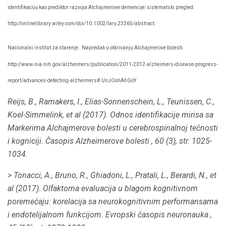
identifikaciju kao prediktor razvoja Alchajmerove demencije: sistematski pregled.
http://onlinelibrary.wiley.com/doi/10.1002/lary.23365/abstract.
Nacionalni institut za starenje.
Napredak u otkrivanju Alchajmerove bolesti.
http://www.nia.nih.gov/alzheimers/publication/2011-2012-alzheimers-disease-progress-
report/advances-detecting-alzheimers#.UnJOohAhGoY
Reijs, B., Ramakers, I., Elias-Sonnenschein, L., Teunissen, C.,
Koel-Simmelink, et al (2017).
Odnos identifikacije mirisa sa
Markerima Alchajmerove bolesti u cerebrospinalnoj tečnosti
i kogniciji.
Časopis Alzheimerove bolesti
, 60 (3), str. 1025-
1034.
> Tonacci, A., Bruno, R., Ghiadoni, L., Pratali, L., Berardi, N., et
al (2017).
Olfaktorna evaluacija u blagom kognitivnom
poremećaju: korelacija sa neurokognitivnim performansama
i endotelijalnom funkcijom.
Evropski časopis neuronauka
,