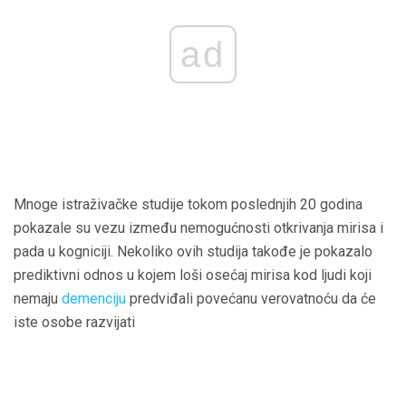
ad
Mnoge istraživačke studije tokom poslednjih 20 godina
pokazale su vezu između nemogućnosti otkrivanja mirisa i
pada u kogniciji. Nekoliko ovih studija takođe je pokazalo
prediktivni odnos u kojem loši osećaj mirisa kod ljudi koji
nemaju
demenciju
predviđali povećanu verovatnoću da će
iste osobe razvijati