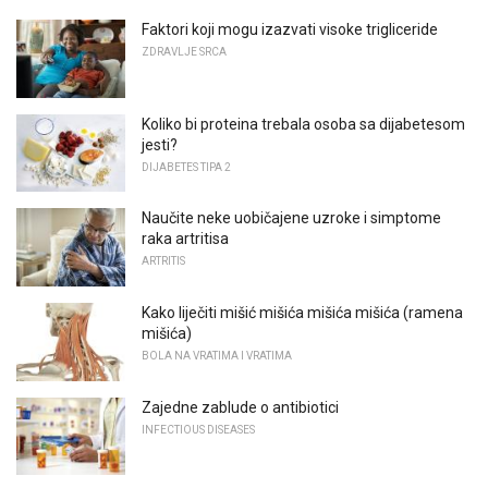
Faktori koji mogu izazvati visoke trigliceride
ZDRAVLJE SRCA
Koliko bi proteina trebala osoba sa dijabetesom
jesti?
DIJABETES TIPA 2
Naučite neke uobičajene uzroke i simptome
raka artritisa
ARTRITIS
Kako liječiti mišić mišića mišića mišića (ramena
mišića)
BOLA NA VRATIMA I VRATIMA
Zajedne zablude o antibiotici
INFECTIOUS DISEASES