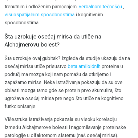
trenutnim i odloženim pamćenjem,
verbalnom tečnošću
,
visuospatijalnim sposobnostima
i kognitivnim
sposobnostima.
Šta uzrokuje osećaj mirisa da utiče na
Alchajmerovu bolest?
Šta uzrokuje ovaj gubitak? Izgleda da studije ukazuju da na
osećaj mirisa utiče prisustvo
beta amiloidnih
proteina u
područjima mozga koji nam pomažu da otkrijemo i
zapažamo mirise. Neka istraživanja pokazuju da su ove
oblasti mozga tamo gde se protein prvo akumulira, što
ugrožava osećaj mirisa pre nego što utiče na kognitivno
funkcionisanje.
Višestruka istraživanja pokazala su visoku korelaciju
između Alchajmerove bolesti i nagomilavanje proteinske
patologije u olfaktornom sistemu (naš osećaj mirisa).