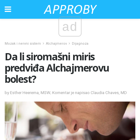
ad
Mozak i nervni sistem
Alchajmerov
Dijagnoza
Da li siromašni miris
predviđa Alchajmerovu
bolest?
by Esther Heerema, MSW; Komentar je napisao Claudia Chaves, MD