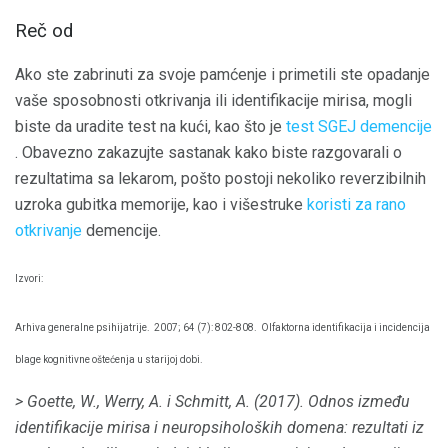
Reč od
Ako ste zabrinuti za svoje pamćenje i primetili ste opadanje
vaše sposobnosti otkrivanja ili identifikacije mirisa, mogli
biste da uradite test na kući, kao što je
test SGEJ demencije
. Obavezno zakazujte sastanak kako biste razgovarali o
rezultatima sa lekarom, pošto postoji nekoliko reverzibilnih
uzroka gubitka memorije, kao i višestruke
koristi za rano
otkrivanje
demencije.
Izvori:
Arhiva generalne psihijatrije.
2007; 64 (7): 802-808.
Olfaktorna identifikacija i incidencija
blage kognitivne oštećenja u starijoj dobi.
> Goette, W., Werry, A. i Schmitt, A. (2017).
Odnos između
identifikacije mirisa i neuropsiholoških domena: rezultati iz