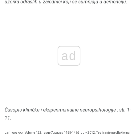
uzorka odraslih u zajednici koji se sumnjaju u demenciju.
ad
Časopis kliničke i eksperimentalne neuropsihologije
, str. 1-
11.
Laringoskop.
Volume 122, Issue 7, pages 1455-1465, July 2012. Testiranje na olfaktornu