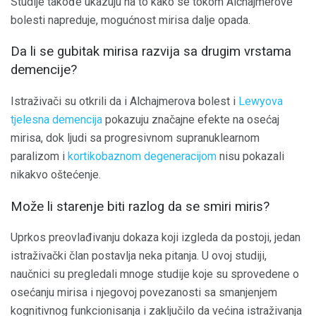
Studije takođe ukazuju na to kako se tokom Alchajmerove
bolesti napreduje, mogućnost mirisa dalje opada.
Da li se gubitak mirisa razvija sa drugim vrstama
demencije?
Istraživači su otkrili da i Alchajmerova bolest i
Lewyova
tjelesna demencija
pokazuju značajne efekte na osećaj
mirisa, dok ljudi sa progresivnom supranuklearnom
paralizom i
kortikobaznom degeneracijom
nisu pokazali
nikakvo oštećenje.
Može li starenje biti razlog da se smiri miris?
Uprkos preovlađivanju dokaza koji izgleda da postoji, jedan
istraživački član postavlja neka pitanja. U ovoj studiji,
naučnici su pregledali mnoge studije koje su sprovedene o
osećanju mirisa i njegovoj povezanosti sa smanjenjem
kognitivnog funkcionisanja i zaključilo da većina istraživanja