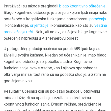
Istraživači su takođe pregledali
blago kognitivno oštećenje
.
Blago kognitivno oštećenje je stanje u kojem ljudi imaju neke
poteškoće s kognitivnim funkcijama sposobnosti
pamćenja
, koncentracije,
orijentacije
i komunikacije, kao što su
veštine
pronalaženja reči
. Neki, ali ne svi, slučajevi blage kognitivne
oštećenja napreduju u Alzheimerovu bolest.
U petogodišnjoj studiji naučnici su pratili 589 ljudi koji su
živjeli u svojim kućama. Nijedan od učesnika nije imao blago
kognitivno oštećenje na početku studije. Kognitivno
funkcionisanje svake osobe, kao i njihova sposobnost
otkrivanja mirisa, testirane su na početku studije, a zatim na
godišnjem nivou.
Rezultati? Učesnici koji su pokazali teškoće u otkrivanju
mirisa doživjeli su opadanje rezultata na testovima
kognitivnog funkcionisanja. Drugim rečima, predviđena je
nemogućnost identifikacije mirisa koji bi razvili znake blage