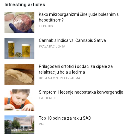
Intresting articles
Kako mikroorganizmi čine ljude bolesnim s
hepatitisom?
HEPATITIS
Cannabis Indica vs. Cannabis Sativa
PRAVA PACIJENTA
Prilagođeni ortotici i dodaci za cipele za
relaksaciju bola u leđima
BOLA NA VRATIMA I VRATIMA
Simptomi i lečenje nedostatka konvergencije
EYE HEALTH
Top 10 bolnica za rak u SAD
RAK